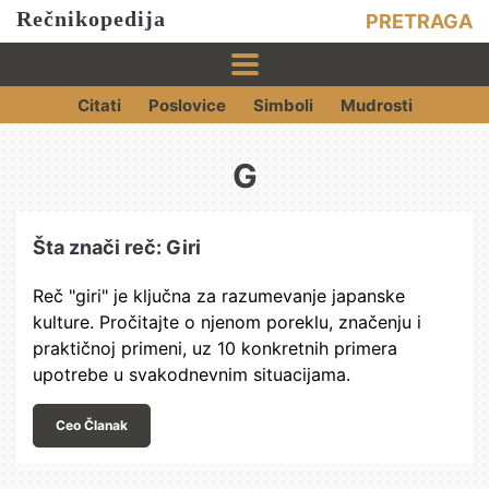
Rečnikopedija
PRETRAGA
Citati
Poslovice
Simboli
Mudrosti
G
Šta znači reč: Giri
Reč "giri" je ključna za razumevanje japanske
kulture. Pročitajte o njenom poreklu, značenju i
praktičnoj primeni, uz 10 konkretnih primera
upotrebe u svakodnevnim situacijama.
Ceo Članak