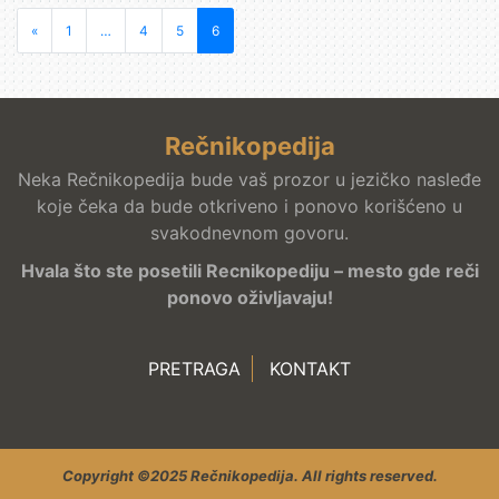
Posts navigation
«
1
…
4
5
6
Rečnikopedija
Neka Rečnikopedija bude vaš prozor u jezičko nasleđe
koje čeka da bude otkriveno i ponovo korišćeno u
svakodnevnom govoru.
Hvala što ste posetili Recnikopediju – mesto gde reči
ponovo oživljavaju!
PRETRAGA
KONTAKT
Copyright ©2025 Rečnikopedija. All rights reserved.