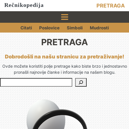
Rečnikopedija
PRETRAGA
Citati
Poslovice
Simboli
Mudrosti
PRETRAGA
Dobrodošli na našu stranicu za pretraživanje!
Ovde možete koristiti polje pretrage kako biste brzo i jednostavno
pronašli najnovije članke i informacije na našem blogu.
Pret