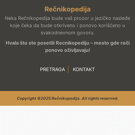
Rečnikopedija
Neka Rečnikopedija bude vaš prozor u jezičko nasleđe
koje čeka da bude otkriveno i ponovo korišćeno u
svakodnevnom govoru.
Hvala što ste posetili Recnikopediju – mesto gde reči
ponovo oživljavaju!
PRETRAGA
KONTAKT
Copyright ©2025 Rečnikopedija. All rights reserved.