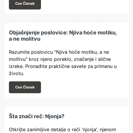
Ceo Članak
Objašnjenje poslovice: Njiva hoće motiku,
a ne molitvu
Razumite poslovicu "Njiva hoće motiku, a ne
molitvu" kroz njeno poreklo, značenje i slične
izreke. Pronađite praktične savete za primenu u
životu.
Ceo Članak
Šta znači reč: Njonja?
Otkrijte zanimljive detalje o reči 'njonja', njenom