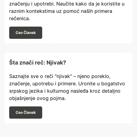
značenju i upotrebi. Naučite kako da je koristite u
raznim kontekstima uz pomoć naših primera
rečenica.
Ceo Članak
Šta znači reč: Njivak?
Saznajte sve o reči "njivak" – njeno poreklo,
značenje, upotrebu i primere. Uronite u bogatstvo
srpskog jezika i kulturnog nasleđa kroz detaljno
objašnjenje ovog pojma.
Ceo Članak