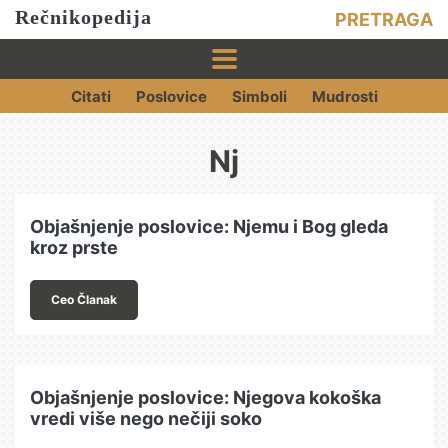
Rečnikopedija
PRETRAGA
Citati
Poslovice
Simboli
Mudrosti
Nj
Objašnjenje poslovice: Njemu i Bog gleda
kroz prste
Ceo Članak
Objašnjenje poslovice: Njegova kokoška
vredi više nego nečiji soko