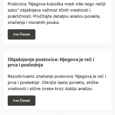
Poslovica "Njegova kokoška vredi više nego nečiji
soko" objašnjava važnost ličnih vrednosti i
praktičnosti. Pročitajte detaljnu analizu porekla,
značenja i moralnih pouka.
Ceo Članak
Objašnjenje poslovice: Njegova je reč i
prva i poslednja
Razotkrivamo značenje poslovice 'Njegova je reč i
prva i poslednja'. Otkrijte njeno poreklo, etičke
vrednosti i slične izreke kroz dublju analizu.
Ceo Članak