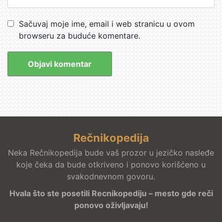
Sačuvaj moje ime, email i web stranicu u ovom
browseru za buduće komentare.
Rečnikopedija
Neka Rečnikopedija bude vaš prozor u jezičko nasleđe
koje čeka da bude otkriveno i ponovo korišćeno u
svakodnevnom govoru.
Hvala što ste posetili Recnikopediju – mesto gde reči
ponovo oživljavaju!