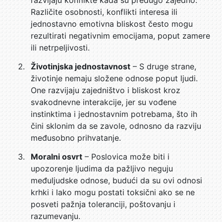
razvijaju konflikte kada su predugo zajedno.
Različite osobnosti, konflikti interesa ili
jednostavno emotivna bliskost često mogu
rezultirati negativnim emocijama, poput zamere
ili netrpeljivosti.
Životinjska jednostavnost
– S druge strane,
životinje nemaju složene odnose poput ljudi.
One razvijaju zajedništvo i bliskost kroz
svakodnevne interakcije, jer su vođene
instinktima i jednostavnim potrebama, što ih
čini sklonim da se zavole, odnosno da razviju
međusobno prihvatanje.
Moralni osvrt
– Poslovica može biti i
upozorenje ljudima da pažljivo neguju
međuljudske odnose, budući da su ovi odnosi
krhki i lako mogu postati toksični ako se ne
posveti pažnja toleranciji, poštovanju i
razumevanju.