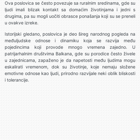
Ova poslovica se često povezuje sa ruralnim sredinama, gde su
ljudi imali blizak kontakt sa domaćim životinjama i jedni s
drugima, pa su mogli uočiti obrasce ponašanja koji su se preneli
u ovakve izreke.
Istorijski gledano, poslovica je deo šireg narodnog pogleda na
međuljudske odnose i dinamiku koja se razvija među
pojedincima koji provode mnogo vremena zajedno. U
patrijarhalnim društvima Balkana, gde su porodice često živele
u zajednicama, zapaženo je da napetosti među ljudima mogu
eskalirati vremenom, dok su životinje, koje nemaju složene
emotivne odnose kao ljudi, prirodno razvijale neki oblik bliskosti
i tolerancije.