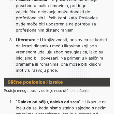
posebno u malim timovima, predugo
zajedničko delovanje može dovesti do
profesionalnih i ličnih konflikata. Poslovica
ovde može biti upozorenje na potrebu za
profesionalnim distanciranjem.
Literatura
– U književnosti, poslovica se koristi
da izrazi dinamiku među likovima koji se s
vremenom udaljuju zbog nesuglasica, iako su
inicijalno bili povezani. Na primer, u klasičnim
dramama ili romanima, ona može biti ključni
motiv u razvoju priče.
Slične poslovice i izreke
Postoje mnoge poslovice koje nose slično značenje:
“Daleko od očiju, daleko od srca”
– Ukazuje na
ideju da se, kada nismo stalno zajedno s nekim,