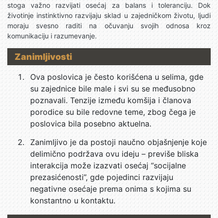
stoga važno razvijati osećaj za balans i toleranciju. Dok
životinje instinktivno razvijaju sklad u zajedničkom životu, ljudi
moraju svesno raditi na očuvanju svojih odnosa kroz
komunikaciju i razumevanje.
Zanimljivosti
Ova poslovica je često korišćena u selima, gde
su zajednice bile male i svi su se međusobno
poznavali. Tenzije između komšija i članova
porodice su bile redovne teme, zbog čega je
poslovica bila posebno aktuelna.
Zanimljivo je da postoji naučno objašnjenje koje
delimično podržava ovu ideju – previše bliska
interakcija može izazvati osećaj “socijalne
prezasićenosti”, gde pojedinci razvijaju
negativne osećaje prema onima s kojima su
konstantno u kontaktu.