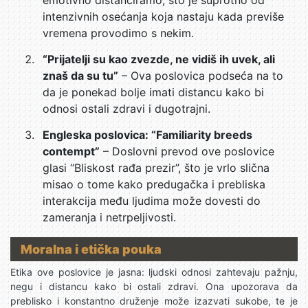
emotivno distanciramo, što je suprotno od
intenzivnih osećanja koja nastaju kada previše
vremena provodimo s nekim.
“Prijatelji su kao zvezde, ne vidiš ih uvek, ali
znaš da su tu”
– Ova poslovica podseća na to
da je ponekad bolje imati distancu kako bi
odnosi ostali zdravi i dugotrajni.
Engleska poslovica: “Familiarity breeds
contempt”
– Doslovni prevod ove poslovice
glasi “Bliskost rađa prezir”, što je vrlo slična
misao o tome kako predugačka i prebliska
interakcija među ljudima može dovesti do
zameranja i netrpeljivosti.
Moralna i etička pouka
Etika ove poslovice je jasna: ljudski odnosi zahtevaju pažnju,
negu i distancu kako bi ostali zdravi. Ona upozorava da
preblisko i konstantno druženje može izazvati sukobe, te je