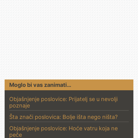
Moglo bi vas zanimati…
Objašnjenje poslovice: Prijatelj se u nevolji
poznaje
Šta znači poslovica: Bolje išta nego ništa?
Objašnjenje poslovice: Hoće vatru koja ne
peče