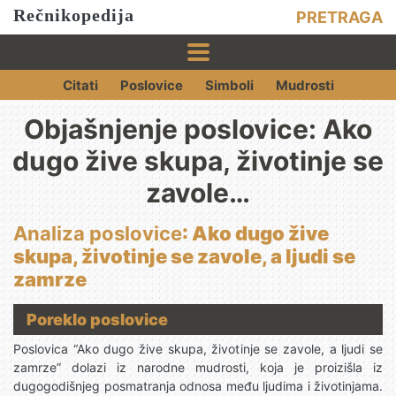
Rečnikopedija
PRETRAGA
Citati
Poslovice
Simboli
Mudrosti
Objašnjenje poslovice: Ako
dugo žive skupa, životinje se
zavole…
Analiza poslovice
: Ako dugo žive
skupa, životinje se zavole, a ljudi se
zamrze
Poreklo poslovice
Poslovica “Ako dugo žive skupa, životinje se zavole, a ljudi se
zamrze” dolazi iz narodne mudrosti, koja je proizišla iz
dugogodišnjeg posmatranja odnosa među ljudima i životinjama.