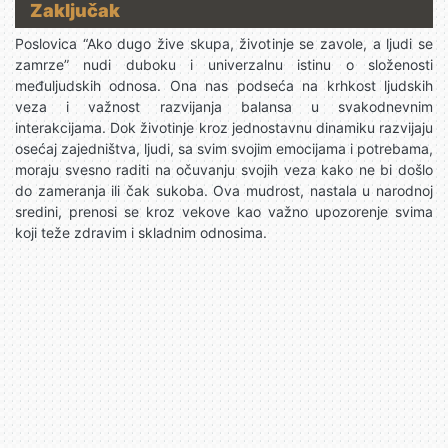
Zaključak
Poslovica “Ako dugo žive skupa, životinje se zavole, a ljudi se
zamrze” nudi duboku i univerzalnu istinu o složenosti
međuljudskih odnosa. Ona nas podseća na krhkost ljudskih
veza i važnost razvijanja balansa u svakodnevnim
interakcijama. Dok životinje kroz jednostavnu dinamiku razvijaju
osećaj zajedništva, ljudi, sa svim svojim emocijama i potrebama,
moraju svesno raditi na očuvanju svojih veza kako ne bi došlo
do zameranja ili čak sukoba. Ova mudrost, nastala u narodnoj
sredini, prenosi se kroz vekove kao važno upozorenje svima
koji teže zdravim i skladnim odnosima.