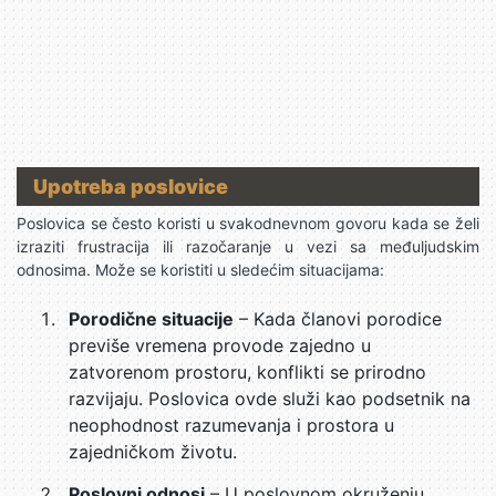
Upotreba poslovice
Poslovica se često koristi u svakodnevnom govoru kada se želi
izraziti frustracija ili razočaranje u vezi sa međuljudskim
odnosima. Može se koristiti u sledećim situacijama:
Porodične situacije
– Kada članovi porodice
previše vremena provode zajedno u
zatvorenom prostoru, konflikti se prirodno
razvijaju. Poslovica ovde služi kao podsetnik na
neophodnost razumevanja i prostora u
zajedničkom životu.
Poslovni odnosi
– U poslovnom okruženju,