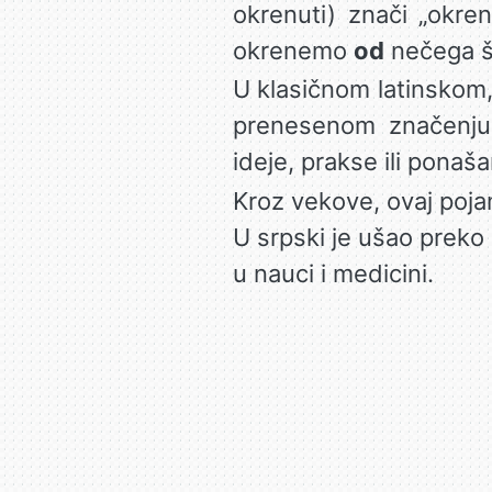
okrenuti) znači „okre
okrenemo
od
nečega š
U klasičnom latinskom, 
prenesenom značenju 
ideje, prakse ili ponaša
Kroz vekove, ovaj poja
U srpski je ušao preko 
u nauci i medicini.