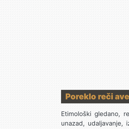
Poreklo reči ave
Etimološki gledano, 
unazad, udaljavanje, i