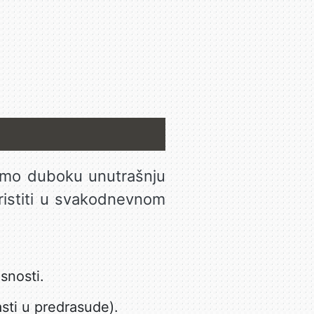
šemo duboku unutrašnju
oristiti u svakodnevnom
snosti.
sti u predrasude).