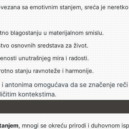
ovezana sa emotivnim stanjem, sreća je neretko
no blagostanju u materijalnom smislu.
tvo osnovnih sredstava za život.
šenosti unutrašnjeg mira i radosti.
otno stanju ravnoteže i harmonije.
a i antonima omogućava da se značenje reč
ličitim kontekstima.
tanjem
, mnogi se okreću prirodi i duhovnom is