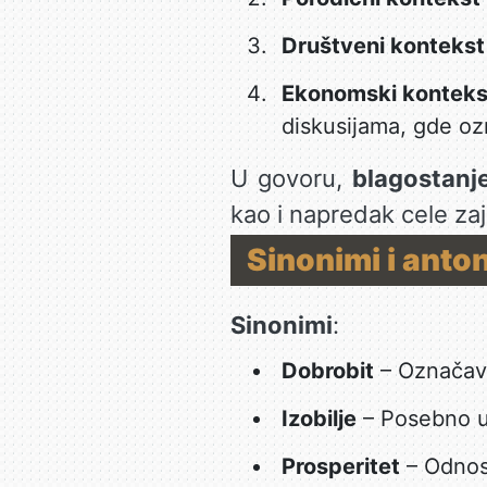
Društveni kontekst
Ekonomski konteks
diskusijama, gde oz
U govoru,
blagostanj
kao i napredak cele za
Sinonimi i anto
Sinonimi
:
Dobrobit
– Označava
Izobilje
– Posebno u 
Prosperitet
– Odnosi