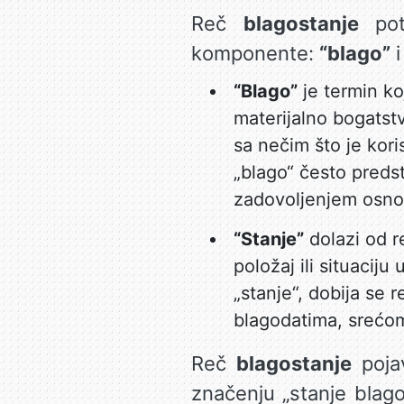
Reč
blagostanje
poti
komponente:
“blago”
“Blago”
je termin ko
materijalno bogatst
sa nečim što je kor
„blago“ često predst
zadovoljenjem osnov
“Stanje”
dolazi od re
položaj ili situacij
„stanje“, dobija se r
blagodatima, srećom
Reč
blagostanje
pojav
značenju „stanje blago