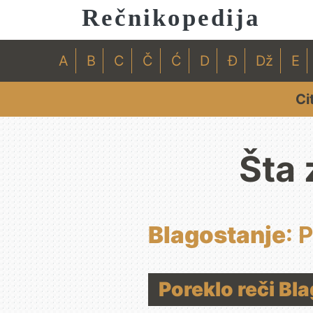
Rečnikopedija
A
B
C
Č
Ć
D
Đ
Dž
E
Ci
Šta 
Blagostanje
: 
Poreklo reči Bl