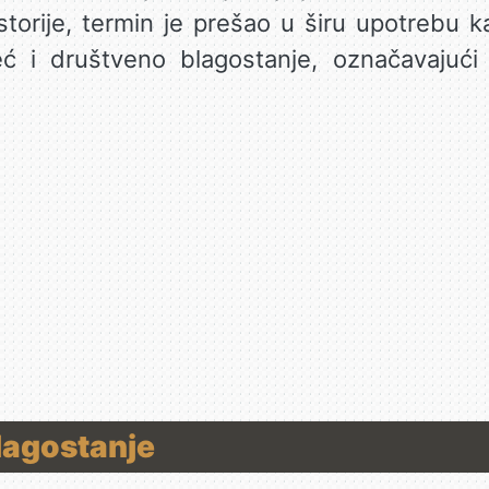
storije, termin je prešao u širu upotrebu
eć i društveno blagostanje, označavajući 
lagostanje