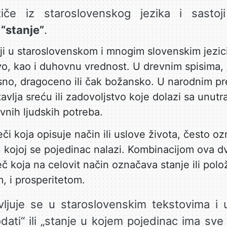
če iz staroslovenskog jezika i sasto
i
“stanje”
.
ji u staroslovenskom i mnogim slovenskim jezi
vo, kao i duhovnu vrednost. U drevnim spisima, 
isno, dragoceno ili čak božansko. U narodnim pr
avlja sreću ili zadovoljstvo koje dolazi sa unutr
nih ljudskih potreba.
či koja opisuje način ili uslove života, često o
u u kojoj se pojedinac nalazi. Kombinacijom ova d
eč koja na celovit način označava stanje ili polož
, i prosperitetom.
ljuje se u staroslovenskim tekstovima i
dati“ ili „stanje u kojem pojedinac ima sv