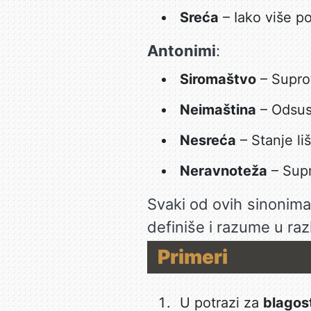
Sreća
– Iako više p
Antonimi
:
Siromaštvo
– Suprot
Neimaština
– Odsus
Nesreća
– Stanje li
Neravnoteža
– Supr
Svaki od ovih sinonim
definiše i razume u raz
Primeri
U potrazi za
blagos