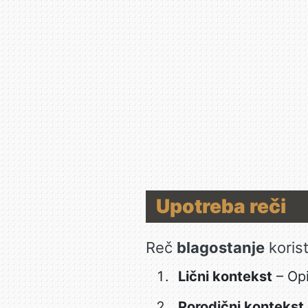
Upotreba reči
Reč
blagostanje
korist
Lični kontekst
– Opi
Porodični kontekst