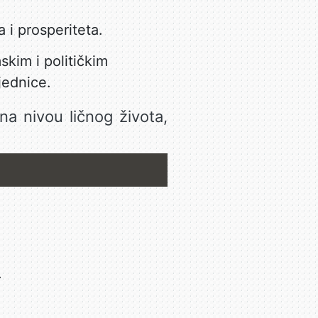
 i prosperiteta.
kim i političkim
jednice.
na nivou ličnog života,
.