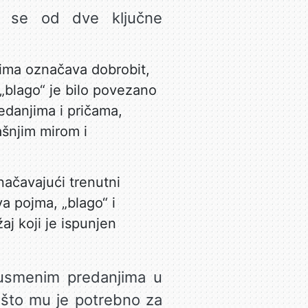
ji se od dve ključne
cima označava dobrobit,
„blago“ je bilo povezano
edanjima i pričama,
ašnjim mirom i
značavajući trenutni
va pojma, „blago“ i
aj koji je ispunjen
 usmenim predanjima u
e što mu je potrebno za