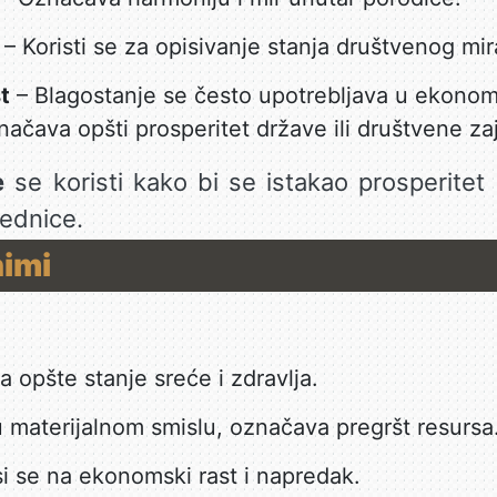
– Koristi se za opisivanje stanja društvenog mira
t
– Blagostanje se često upotrebljava u ekonoms
načava opšti prosperitet države ili društvene za
e
se koristi kako bi se istakao prosperitet 
jednice.
nimi
 opšte stanje sreće i zdravlja.
materijalnom smislu, označava pregršt resursa
 se na ekonomski rast i napredak.