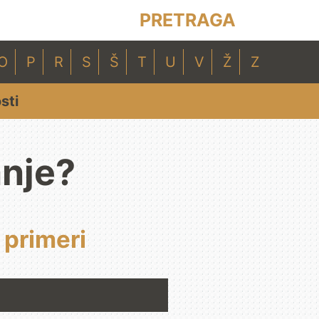
PRETRAGA
O
P
R
S
Š
T
U
V
Ž
Z
sti
anje?
 primeri