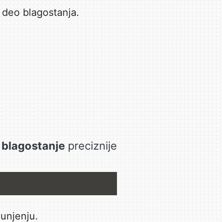
 deo blagostanja.
i
blagostanje
preciznije
punjenju.