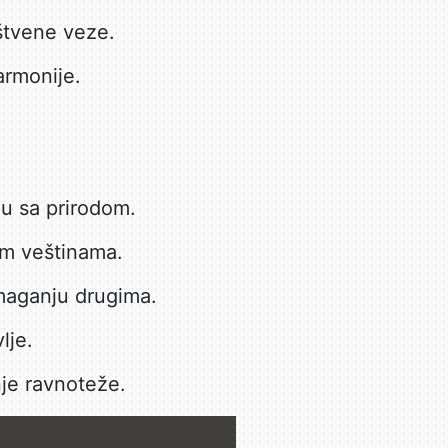
štvene veze.
armonije.
u sa prirodom.
im veštinama.
omaganju drugima.
lje.
je ravnoteže.