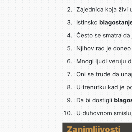
Zajednica koja živi
Istinsko
blagostanj
Često se smatra da
Njihov rad je done
Mnogi ljudi veruju 
Oni se trude da un
U trenutku kad je po
Da bi dostigli
blago
U duhovnom smislu
Zanimljivosti