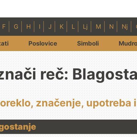
F
G
H
I
J
K
L
Lj
M
N
Nj
tati
Poslovice
Simboli
Mudro
znači reč: Blagost
Poreklo, značenje, upotreba i
agostanje