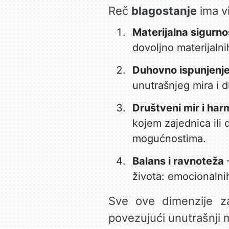
Reč
blagostanje
ima vi
Materijalna sigurno
dovoljno materijaln
Duhovno ispunjenj
unutrašnjeg mira i 
Društveni mir i har
kojem zajednica ili 
mogućnostima.
Balans i ravnoteža
–
života: emocionalnih
Sve ove dimenzije 
povezujući unutrašnji 