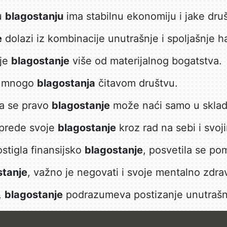
 u
blagostanju
ima stabilnu ekonomiju i jake dru
e
dolazi iz kombinacije unutrašnje i spoljašnje h
 je
blagostanje
više od materijalnog bogatstva.
o mnogo
blagostanja
čitavom društvu.
da se pravo
blagostanje
može naći samo u sklad
aprede svoje
blagostanje
kroz rad na sebi i svoj
stigla finansijsko
blagostanje
, posvetila se p
stanje
, važno je negovati i svoje mentalno zdrav
,
blagostanje
podrazumeva postizanje unutrašn