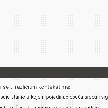
i se u različitim kontekstima:
suje stanje u kojem pojedinac oseća sreću i sig
– Označava harmoniju i mir unutar porodice.