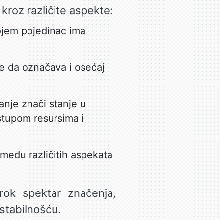
kroz različite aspekte:
ojem pojedinac ima
e da označava i osećaj
nje znači stanje u
istupom resursima i
među različitih aspekata
ok spektar značenja,
stabilnošću.