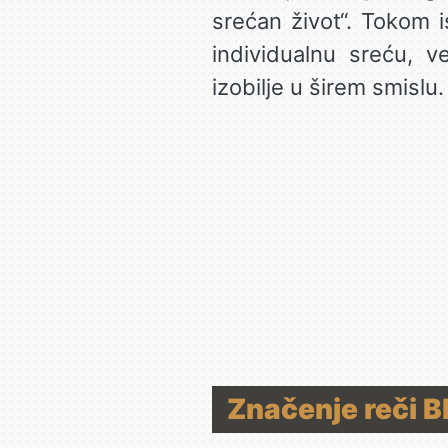
srećan život“. Tokom i
individualnu sreću, v
izobilje u širem smislu.
Značenje reči B