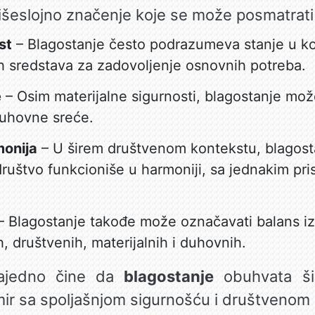
šeslojno značenje koje se može posmatrati 
st
– Blagostanje često podrazumeva stanje u k
ih sredstava za zadovoljenje osnovnih potreba.
e
– Osim materijalne sigurnosti, blagostanje mož
duhovne sreće.
monija
– U širem društvenom kontekstu, blagosta
društvo funkcioniše u harmoniji, sa jednakim pr
 Blagostanje takođe može označavati balans iz
, društvenih, materijalnih i duhovnih.
zajedno čine da
blagostanje
obuhvata šir
mir sa spoljašnjom sigurnošću i društvenom 