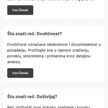
Ceo Članak
Šta znači reč: Dvoličnost?
Dvoličnost označava neiskrenost i dvosmislenost u
ponašanju. Pročitajte sve o njenom značenju,
poreklu, sinonimima i primerima kroz detaljnu
analizu.
Ceo Članak
Šta znači reč: Doživljaj?
Reč 'doživljaj' nosi duboko značenje i bogatu