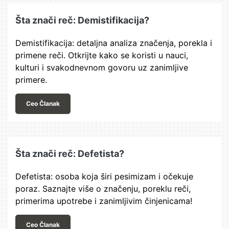
Šta znači reč: Demistifikacija?
Demistifikacija: detaljna analiza značenja, porekla i
primene reči. Otkrijte kako se koristi u nauci,
kulturi i svakodnevnom govoru uz zanimljive
primere.
Ceo Članak
Šta znači reč: Defetista?
Defetista: osoba koja širi pesimizam i očekuje
poraz. Saznajte više o značenju, poreklu reči,
primerima upotrebe i zanimljivim činjenicama!
Ceo Članak