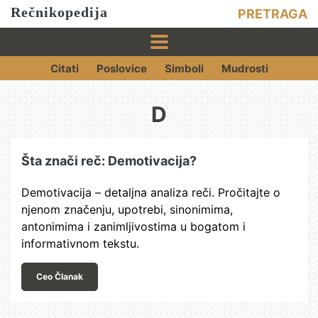
Rečnikopedija
PRETRAGA
Citati
Poslovice
Simboli
Mudrosti
D
Šta znači reč: Demotivacija?
Demotivacija – detaljna analiza reči. Pročitajte o
njenom značenju, upotrebi, sinonimima,
antonimima i zanimljivostima u bogatom i
informativnom tekstu.
Ceo Članak