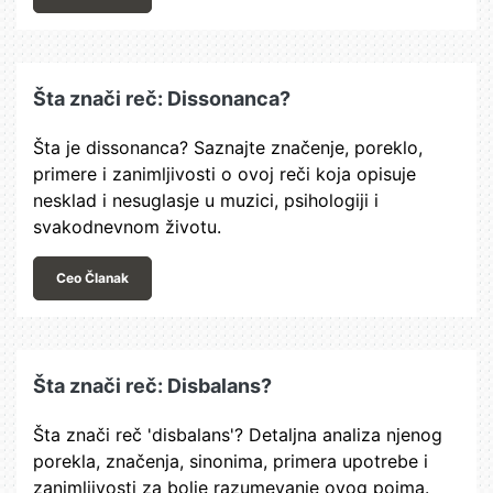
Šta znači reč: Dissonanca?
Šta je dissonanca? Saznajte značenje, poreklo,
primere i zanimljivosti o ovoj reči koja opisuje
nesklad i nesuglasje u muzici, psihologiji i
svakodnevnom životu.
Ceo Članak
Šta znači reč: Disbalans?
Šta znači reč 'disbalans'? Detaljna analiza njenog
porekla, značenja, sinonima, primera upotrebe i
zanimljivosti za bolje razumevanje ovog pojma.