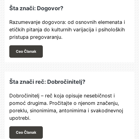
Šta znači: Dogovor?
Razumevanje dogovora: od osnovnih elemenata i
etičkih pitanja do kulturnih varijacija i psiholoških
pristupa pregovaranju.
Ceo Članak
Šta znači reč: Dobročinitelj?
Dobročinitelj – reč koja opisuje nesebičnost i
pomoć drugima. Pročitajte o njenom značenju,
poreklu, sinonimima, antonimima i svakodnevnoj
upotrebi.
Ceo Članak