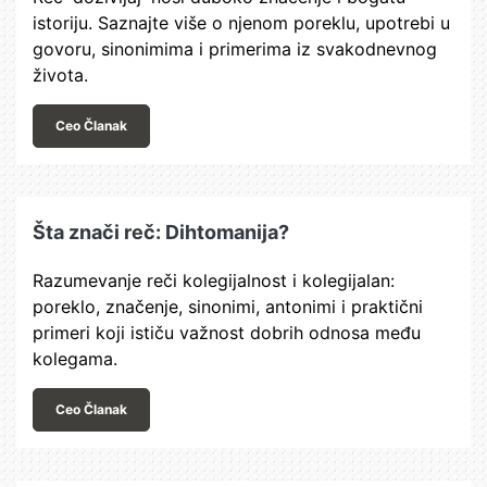
istoriju. Saznajte više o njenom poreklu, upotrebi u
govoru, sinonimima i primerima iz svakodnevnog
života.
Ceo Članak
Šta znači reč: Dihtomanija?
Razumevanje reči kolegijalnost i kolegijalan:
poreklo, značenje, sinonimi, antonimi i praktični
primeri koji ističu važnost dobrih odnosa među
kolegama.
Ceo Članak