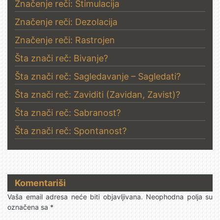
Značenje reči: Stimulacija
Značenje reči: Dezolacija
Značenje reči: Rastrojen
Šta znači reč: Bivanje?
Šta znači reč: Sagledavanje – Sagledati?
Šta znači reč: Zaviditi (Zavidan, Zavist)?
Šta znači reč: Sabranost?
Šta znači reč: Spontanost?
Komentariši
Vaša email adresa neće biti objavljivana.
Neophodna polja su
označena sa
*