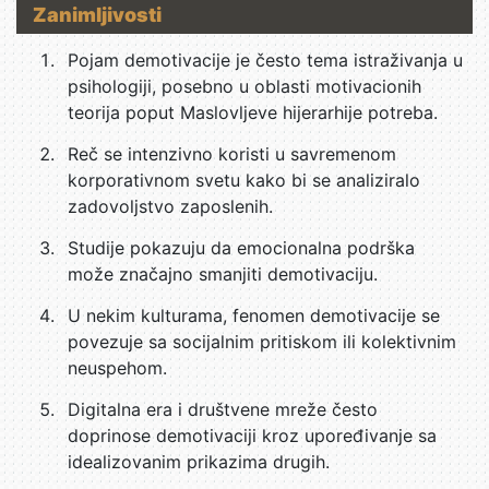
Zanimljivosti
Pojam demotivacije je često tema istraživanja u
psihologiji, posebno u oblasti motivacionih
teorija poput Maslovljeve hijerarhije potreba.
Reč se intenzivno koristi u savremenom
korporativnom svetu kako bi se analiziralo
zadovoljstvo zaposlenih.
Studije pokazuju da emocionalna podrška
može značajno smanjiti demotivaciju.
U nekim kulturama, fenomen demotivacije se
povezuje sa socijalnim pritiskom ili kolektivnim
neuspehom.
Digitalna era i društvene mreže često
doprinose demotivaciji kroz upoređivanje sa
idealizovanim prikazima drugih.