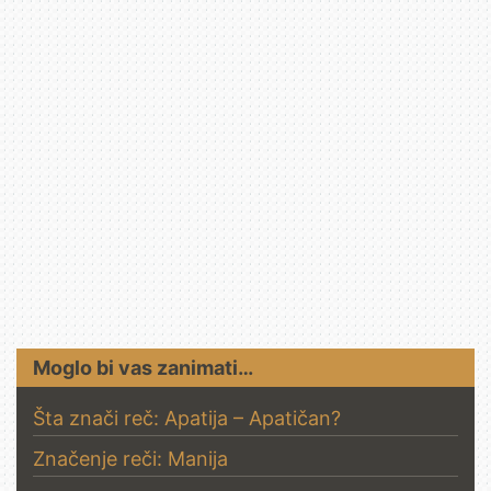
Moglo bi vas zanimati…
Šta znači reč: Apatija – Apatičan?
Značenje reči: Manija