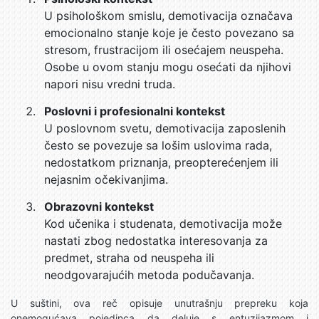
U psihološkom smislu, demotivacija označava
emocionalno stanje koje je često povezano sa
stresom, frustracijom ili osećajem neuspeha.
Osobe u ovom stanju mogu osećati da njihovi
napori nisu vredni truda.
Poslovni i profesionalni kontekst
U poslovnom svetu, demotivacija zaposlenih
često se povezuje sa lošim uslovima rada,
nedostatkom priznanja, preopterećenjem ili
nejasnim očekivanjima.
Obrazovni kontekst
Kod učenika i studenata, demotivacija može
nastati zbog nedostatka interesovanja za
predmet, straha od neuspeha ili
neodgovarajućih metoda podučavanja.
U suštini, ova reč opisuje unutrašnju prepreku koja
onemogućava pojedinca da deluje s entuzijazmom i