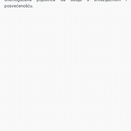
posvećenošću.