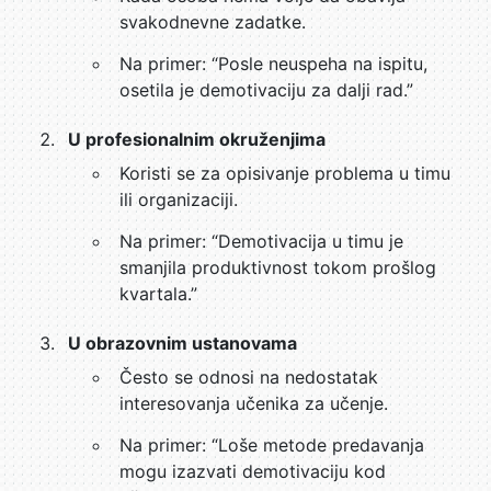
svakodnevne zadatke.
Na primer: “Posle neuspeha na ispitu,
osetila je demotivaciju za dalji rad.”
U profesionalnim okruženjima
Koristi se za opisivanje problema u timu
ili organizaciji.
Na primer: “Demotivacija u timu je
smanjila produktivnost tokom prošlog
kvartala.”
U obrazovnim ustanovama
Često se odnosi na nedostatak
interesovanja učenika za učenje.
Na primer: “Loše metode predavanja
mogu izazvati demotivaciju kod