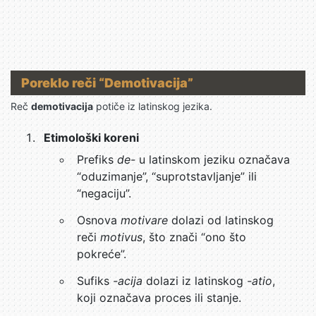
Poreklo reči “Demotivacija”
Reč
demotivacija
potiče iz latinskog jezika.
Etimološki koreni
Prefiks
de-
u latinskom jeziku označava
“oduzimanje”, “suprotstavljanje” ili
“negaciju”.
Osnova
motivare
dolazi od latinskog
reči
motivus
, što znači “ono što
pokreće”.
Sufiks
-acija
dolazi iz latinskog
-atio
,
koji označava proces ili stanje.