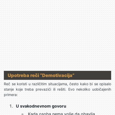
Upotreba reči “Demotivacija”
Reč se koristi u različitim situacijama, često kako bi se opisalo
stanje koje treba prevazići ili rešiti. Evo nekoliko uobičajenih
primera:
U svakodnevnom govoru
Kada osoba nema volje da obavlja