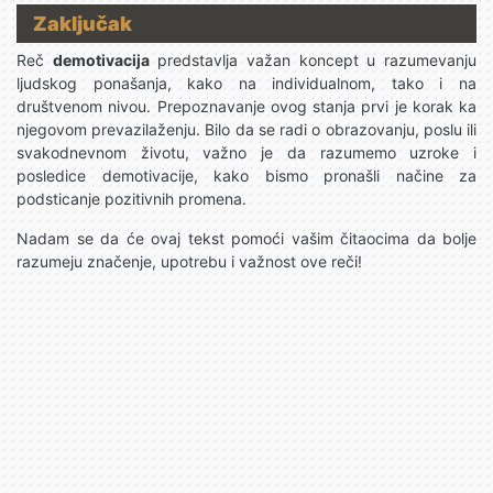
Zaključak
Reč
demotivacija
predstavlja važan koncept u razumevanju
ljudskog ponašanja, kako na individualnom, tako i na
društvenom nivou. Prepoznavanje ovog stanja prvi je korak ka
njegovom prevazilaženju. Bilo da se radi o obrazovanju, poslu ili
svakodnevnom životu, važno je da razumemo uzroke i
posledice demotivacije, kako bismo pronašli načine za
podsticanje pozitivnih promena.
Nadam se da će ovaj tekst pomoći vašim čitaocima da bolje
razumeju značenje, upotrebu i važnost ove reči!