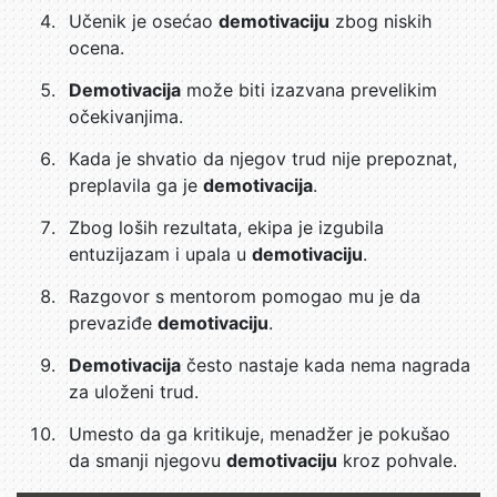
Učenik je osećao
demotivaciju
zbog niskih
ocena.
Demotivacija
može biti izazvana prevelikim
očekivanjima.
Kada je shvatio da njegov trud nije prepoznat,
preplavila ga je
demotivacija
.
Zbog loših rezultata, ekipa je izgubila
entuzijazam i upala u
demotivaciju
.
Razgovor s mentorom pomogao mu je da
prevaziđe
demotivaciju
.
Demotivacija
često nastaje kada nema nagrada
za uloženi trud.
Umesto da ga kritikuje, menadžer je pokušao
da smanji njegovu
demotivaciju
kroz pohvale.