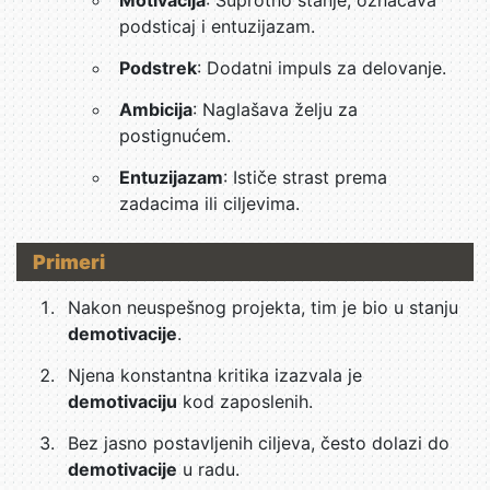
Motivacija
: Suprotno stanje, označava
podsticaj i entuzijazam.
Podstrek
: Dodatni impuls za delovanje.
Ambicija
: Naglašava želju za
postignućem.
Entuzijazam
: Ističe strast prema
zadacima ili ciljevima.
Primeri
Nakon neuspešnog projekta, tim je bio u stanju
demotivacije
.
Njena konstantna kritika izazvala je
demotivaciju
kod zaposlenih.
Bez jasno postavljenih ciljeva, često dolazi do
demotivacije
u radu.