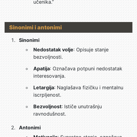
učenika.”
Sinonimi i antonimi
Sinonimi
Nedostatak volje
: Opisuje stanje
bezvoljnosti.
Apatija
: Označava potpuni nedostatak
interesovanja.
Letargija
: Naglašava fizičku i mentalnu
iscrpljenost.
Bezvoljnost
: Ističe unutrašnju
ravnodušnost.
Antonimi