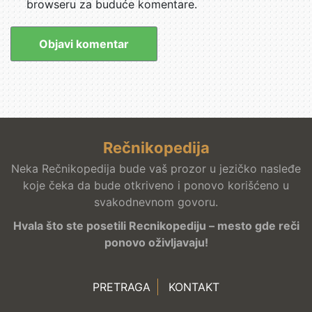
browseru za buduće komentare.
Rečnikopedija
Neka Rečnikopedija bude vaš prozor u jezičko nasleđe
koje čeka da bude otkriveno i ponovo korišćeno u
svakodnevnom govoru.
Hvala što ste posetili Recnikopediju – mesto gde reči
ponovo oživljavaju!
PRETRAGA
KONTAKT