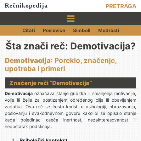
Rečnikopedija
PRETRAGA
Citati
Poslovice
Simboli
Mudrosti
Šta znači reč: Demotivacija?
Demotivacija
: Poreklo, značenje,
upotreba i primeri
Značenje reči “Demotivacija”
Demotivacija
označava stanje gubitka ili smanjenja motivacije,
volje ili želje za postizanjem određenog cilja ili obavljanjem
zadatka. Ova reč se često koristi u psihologiji, obrazovanju,
poslovanju i svakodnevnom govoru kako bi se opisalo stanje
kada pojedinac oseća inertnost, nezainteresovanost ili
nedostatak podsticaja.
Psihološki kontekst