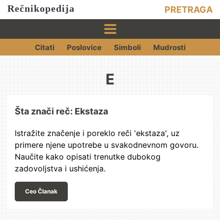
Rečnikopedija
PRETRAGA
Citati
Poslovice
Simboli
Mudrosti
E
Šta znači reč: Ekstaza
Istražite značenje i poreklo reči 'ekstaza', uz
primere njene upotrebe u svakodnevnom govoru.
Naučite kako opisati trenutke dubokog
zadovoljstva i ushićenja.
Ceo Članak