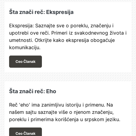
Šta znači reč: Ekspresija
Ekspresija: Saznajte sve o poreklu, značenju i
upotrebi ove reči. Primeri iz svakodnevnog života i
umetnosti. Otkrijte kako ekspresija obogaćuje
komunikaciju.
Ceo Članak
Šta znači reč: Eho
Reč 'eho' ima zanimljivu istoriju i primenu. Na
našem sajtu saznajte više o njenom značenju,
poreklu i primerima korišćenja u srpskom jeziku.
Ceo Članak