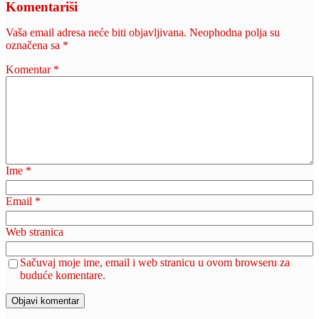
Komentariši
Vaša email adresa neće biti objavljivana.
Neophodna polja su
označena sa
*
Komentar
*
Ime
*
Email
*
Web stranica
Sačuvaj moje ime, email i web stranicu u ovom browseru za
buduće komentare.