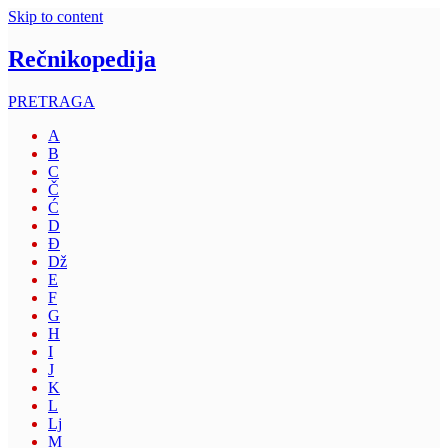
Skip to content
Rečnikopedija
PRETRAGA
A
B
C
Č
Ć
D
Đ
Dž
E
F
G
H
I
J
K
L
Lj
M