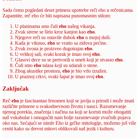
Sada ćemo pogledati deset primera upotrebe reči eho u rečenicama.
Zapamtite, reč eho će biti napisana punomasnim stilom:
U planinama smo čuli
eho
našeg vikanja.
Zvuk sirene se širio kroz kanjon kao
eho
.
Njegove reči su ostavile dubok
eho
u mojoj duši.
Kada je viknuo,
eho
se vratio sa zidova pećine.
Zvuk zvona je proizveo dugotrajan
eho
.
U velikoj sali, svaki korak je imao svoj
eho
.
Glasovi dece su se pretvorili u smeh koji je stvarao
eho
.
Čuli smo
eho
talasa koji su udarali o stene.
Zbog akustike prostora,
eho
je bio vrlo izražen.
U praznoj crkvi, svaki šapat je imao svoj
eho
.
Zaključak
Reč
eho
je fascinantan fenomen koji se javlja u prirodi i može imati
različite primene u svakodnevnom životu i nauci. Razumevanje
njenog porekla, značenja i načina na koji se koristi može obogatiti
naš vokabular i omogućiti nam bolje razumevanje zvučnih pojava
oko nas. Sećajući se nimfe Eho iz grčke mitologije, možemo još više
ceniti kako su drevni mitovi oblikovali naš jezik i kulturu.