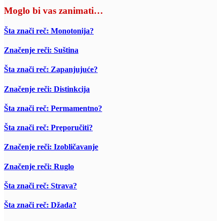
Moglo bi vas zanimati…
Šta znači reč: Monotonija?
Značenje reči: Suština
Šta znači reč: Zapanjujuće?
Značenje reči: Distinkcija
Šta znači reč: Permamentno?
Šta znači reč: Preporučiti?
Značenje reči: Izobličavanje
Značenje reči: Ruglo
Šta znači reč: Strava?
Šta znači reč: Džada?