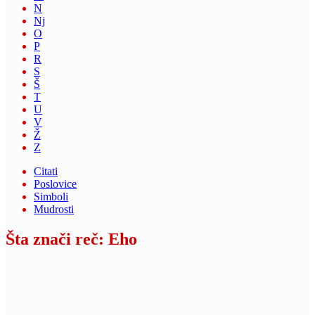
N
Nj
O
P
R
S
Š
T
U
V
Ž
Z
Citati
Poslovice
Simboli
Mudrosti
Šta znači reč: Eho