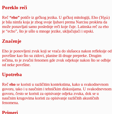
Poreklo reči
Reč
“eho”
potiče iz grčkog jezika. U grčkoj mitologiji, Eho (Ἠχώ)
je bila nimfa koja je zbog svoje ljubavi prema Narcisu prokleta da
može ponavljati samo poslednje reči koje čuje. Latinska reč za eho
je “echo”, što je ušlo u mnoge jezike, uključujući i srpski.
Značenje
Eho je ponovljeni zvuk koji se vraća do slušaoca nakon refleksije od
površine kao što su zidovi, planine ili druge prepreke. Drugim
rečima, to je zvučni fenomen gde zvuk odjekuje nakon što se odbije
od neke površine.
Upotreba
Reč
eho
se koristi u različitim kontekstima, kako u svakodnevnom
govoru, tako i u naučnim i tehničkim diskusijama. U svakodnevnom
govoru, često se koristi za opisivanje odjeka zvuka, dok se u
naučnim krugovima koristi za opisivanje različitih akustičnih
fenomena.
Primeri