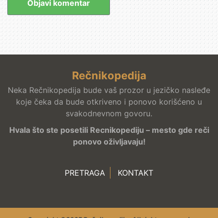
Rečnikopedija
Neka Rečnikopedija bude vaš prozor u jezičko nasleđe
koje čeka da bude otkriveno i ponovo korišćeno u
svakodnevnom govoru.
Hvala što ste posetili Recnikopediju – mesto gde reči
ponovo oživljavaju!
PRETRAGA
KONTAKT