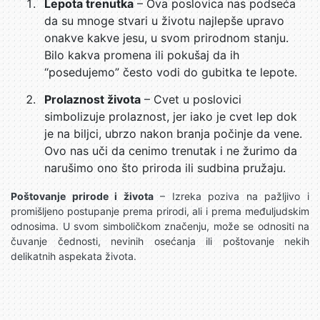
Lepota trenutka
– Ova poslovica nas podseća
da su mnoge stvari u životu najlepše upravo
onakve kakve jesu, u svom prirodnom stanju.
Bilo kakva promena ili pokušaj da ih
“posedujemo” često vodi do gubitka te lepote.
Prolaznost života
– Cvet u poslovici
simbolizuje prolaznost, jer iako je cvet lep dok
je na biljci, ubrzo nakon branja počinje da vene.
Ovo nas uči da cenimo trenutak i ne žurimo da
narušimo ono što priroda ili sudbina pružaju.
Poštovanje prirode i života
– Izreka poziva na pažljivo i
promišljeno postupanje prema prirodi, ali i prema međuljudskim
odnosima. U svom simboličkom značenju, može se odnositi na
čuvanje čednosti, nevinih osećanja ili poštovanje nekih
delikatnih aspekata života.