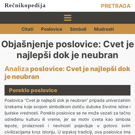
Rečnikopedija
PRETRAGA
Citati
Poslovice
Simboli
Mudrosti
Objašnjenje poslovice: Cvet je
najlepši dok je neubran
Analiza
poslovice: Cvet je najlepši dok
je neubran
Poreklo poslovice
Poslovica “Cvet je najlepši dok je neubran” pripada univerzalnim
izrekama koje svojom simbolikom dotiču duboke životne istine i
ljudske vrednosti. Poreklo poslovice se ne može vezati za tačno
određenu kulturu ili vreme, jer se motiv cveta kao simbola
lepote, prolaznosti i nevinosti pojavljuje u gotovo svim
civilizacijama kroz istoriju. U srpskoj tradiciji, ova poslovica ima