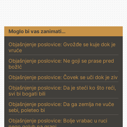
Moglo bi vas zanimati…
Objašnjenje poslovice: Gvožđe se kuje dok je
vruće
Objašnjenje poslovice: Ne goji se prase pred
božIć
Objašnjenje poslovice: Čovek se uči dok je ziv
Objašnjenje poslovice: Da je steći ko što reći,
svi bi bogati bili
Objašnjenje poslovice: Da ga zemlja ne vuče
sebi, poleteo bi
Objašnjenje poslovice: Bolje vrabac u ruci
nego golub na grani