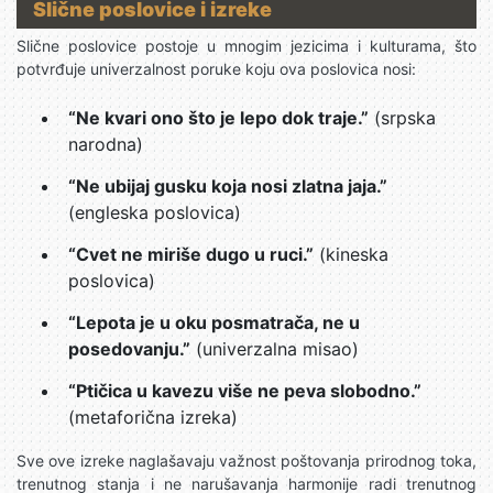
Slične poslovice i izreke
Slične poslovice postoje u mnogim jezicima i kulturama, što
potvrđuje univerzalnost poruke koju ova poslovica nosi:
“Ne kvari ono što je lepo dok traje.”
(srpska
narodna)
“Ne ubijaj gusku koja nosi zlatna jaja.”
(engleska poslovica)
“Cvet ne miriše dugo u ruci.”
(kineska
poslovica)
“Lepota je u oku posmatrača, ne u
posedovanju.”
(univerzalna misao)
“Ptičica u kavezu više ne peva slobodno.”
(metaforična izreka)
Sve ove izreke naglašavaju važnost poštovanja prirodnog toka,
trenutnog stanja i ne narušavanja harmonije radi trenutnog