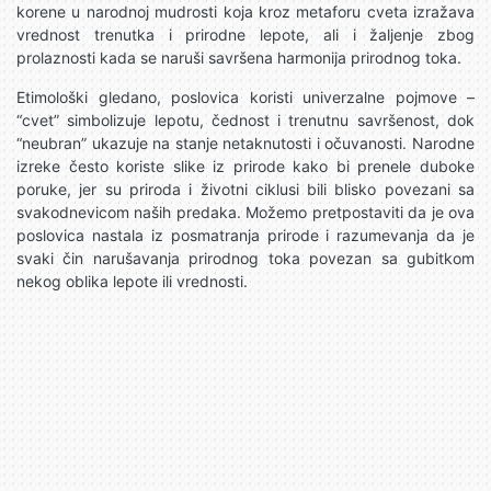
korene u narodnoj mudrosti koja kroz metaforu cveta izražava
vrednost trenutka i prirodne lepote, ali i žaljenje zbog
prolaznosti kada se naruši savršena harmonija prirodnog toka.
Etimološki gledano, poslovica koristi univerzalne pojmove –
“cvet” simbolizuje lepotu, čednost i trenutnu savršenost, dok
“neubran” ukazuje na stanje netaknutosti i očuvanosti. Narodne
izreke često koriste slike iz prirode kako bi prenele duboke
poruke, jer su priroda i životni ciklusi bili blisko povezani sa
svakodnevicom naših predaka. Možemo pretpostaviti da je ova
poslovica nastala iz posmatranja prirode i razumevanja da je
svaki čin narušavanja prirodnog toka povezan sa gubitkom
nekog oblika lepote ili vrednosti.