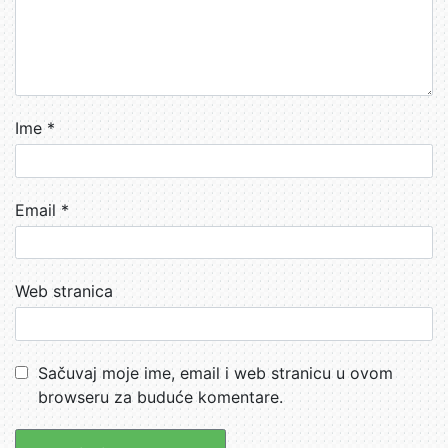
Ime
*
Email
*
Web stranica
Sačuvaj moje ime, email i web stranicu u ovom
browseru za buduće komentare.