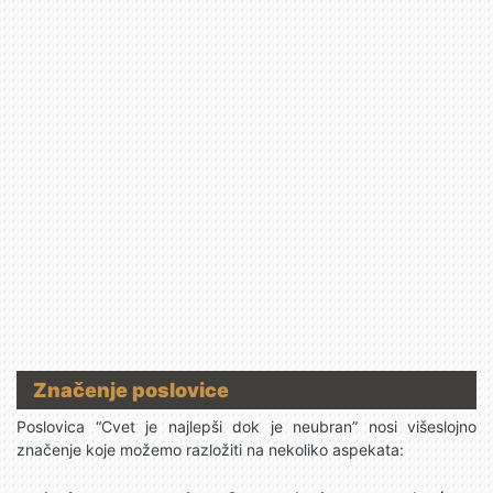
Značenje poslovice
Poslovica “Cvet je najlepši dok je neubran” nosi višeslojno
značenje koje možemo razložiti na nekoliko aspekata: