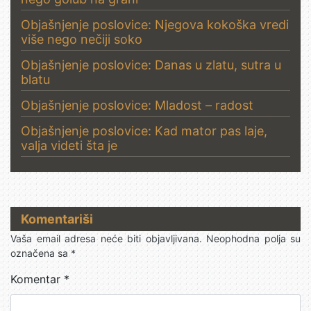
Objašnjenje poslovice: Njegova kokoška vredi
više nego nečiji soko
Objašnjenje poslovice: Danas u zlatu, sutra u
blatu
Objašnjenje poslovice: Mladost – radost
Objašnjenje poslovice: Kad mator pas laje,
valja videti šta je
Komentariši
Vaša email adresa neće biti objavljivana.
Neophodna polja su
označena sa
*
Komentar
*