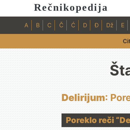
Rečnikopedija
A
B
C
Č
Ć
D
Đ
Dž
E
Ci
Št
Delirijum
: Por
Poreklo reči “De