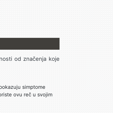
snosti od značenja koje
ji pokazuju simptome
riste ovu reč u svojim