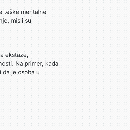
je teške mentalne
e, misli su
ja ekstaze,
osti. Na primer, kada
 da je osoba u