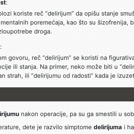
kst
:
iholozi koriste reč “delirijum” da opišu stanje sm
entalnih poremećaja, kao što su šizofrenija, bi
zloupotrebe droga.
:
govoru, reč “delirijum” se koristi na figurativa
je ili stanja. Na primer, neko može biti u “deli
an strah, ili “delirijumu od radosti” kada je izuz
irijumu
nakon operacije, pa su ga smestili u so
rature, dete je razvilo simptome
delirijuma
i ha