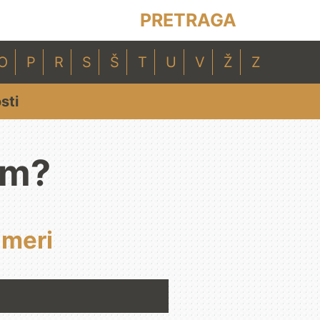
PRETRAGA
O
P
R
S
Š
T
U
V
Ž
Z
sti
um?
imeri