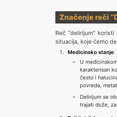
Značenje reči “
Reč “delirijum” korist
situacija, koje ćemo det
Medicinsko stanje
:
U medicinskom 
karakterisan k
često i halucin
povreda, metab
Delirijum se ob
trajati duže, z