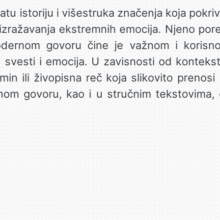
atu istoriju i višestruka značenja koja pokr
izražavanja ekstremnih emocija. Njeno porek
dernom govoru čine je važnom i korisno
ke svesti i emocija. U zavisnosti od kontekst
min ili živopisna reč koja slikovito prenos
om govoru, kao i u stručnim tekstovima, d