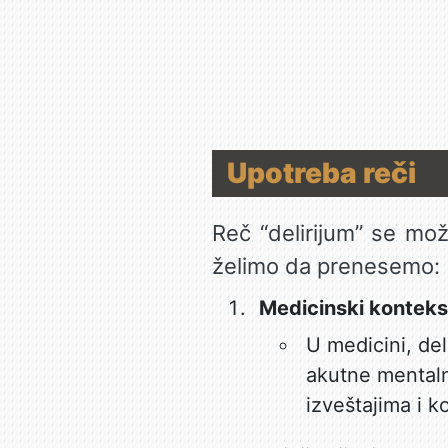
Upotreba reči
Reč “delirijum” se mož
želimo da prenesemo:
Medicinski konteks
U medicini, del
akutne mentaln
izveštajima i k