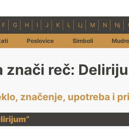
F
G
H
I
J
K
L
Lj
M
N
Nj
tati
Poslovice
Simboli
Mudro
a znači reč: Delirij
eklo, značenje, upotreba i pr
lirijum”