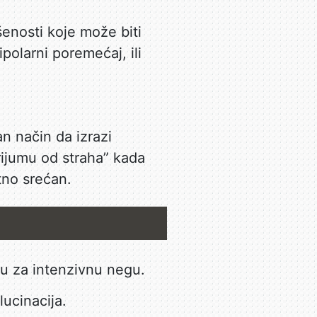
ušenosti koje može biti
polarni poremećaj, ili
n način da izrazi
rijumu od straha” kada
etno srećan.
bu za intenzivnu negu.
lucinacija.