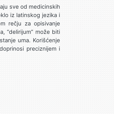
ivaju sve od medicinskih
lo iz latinskog jezika i
m rečju za opisivanje
a, “delirijum” može biti
i stanje uma. Korišćenje
oprinosi preciznijem i