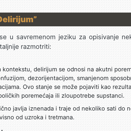
Delirijum”
i se u savremenom jeziku za opisivanje nekol
aljnije razmotriti:
kontekstu, delirijum se odnosi na akutni porem
onfuzijom, dezorijentacijom, smanjenom sposob
acijama. Ovo stanje se može pojaviti kao rezultat
oličkih poremećaja ili zloupotrebe supstanci.
ično javlja iznenada i traje od nekoliko sati do 
avisno od uzroka i tretmana.