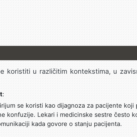
e koristiti u različitim kontekstima, u zavi
t
:
irijum se koristi kao dijagnoza za pacijente ko
e konfuzije. Lekari i medicinske sestre često ko
omunikaciji kada govore o stanju pacijenta.