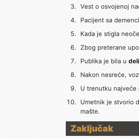
Vest o osvojenoj na
Pacijent sa demenc
Kada je stigla neoč
Zbog preterane upot
Publika je bila u
del
Nakon nesreće, voz
U trenutku najveće 
Umetnik je stvorio 
mašte.
Zaključak