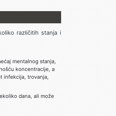
iko različitih stanja i
ećaj mentalnog stanja,
nošću koncentracije, a
 infekcija, trovanja,
nekoliko dana, ali može