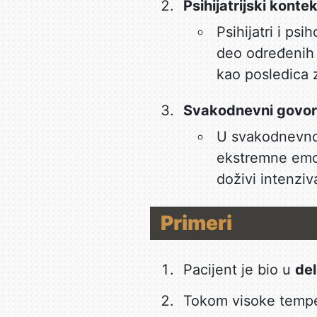
Psihijatrijski konte
Psihijatri i ps
deo određenih m
kao posledica 
Svakodnevni govor
U svakodnevnom 
ekstremne emoci
doživi intenziv
Primeri
Pacijent je bio u
del
Tokom visoke tempe