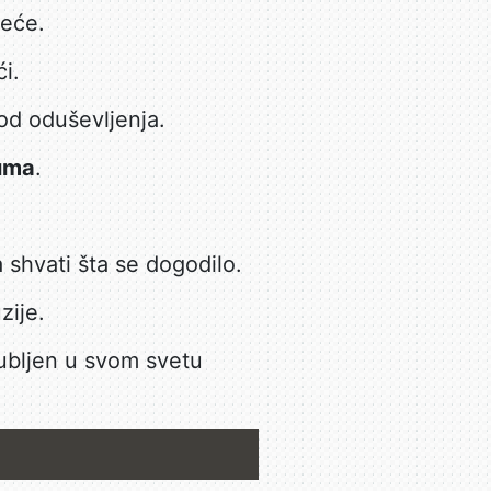
eće.
i.
od oduševljenja.
juma
.
 shvati šta se dogodilo.
zije.
ubljen u svom svetu