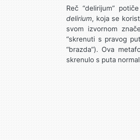
Reč “delirijum” potiče
delirium
, koja se koris
svom izvornom znače
“skrenuti s pravog puta
“brazda”). Ova metafo
skrenulo s puta normaln