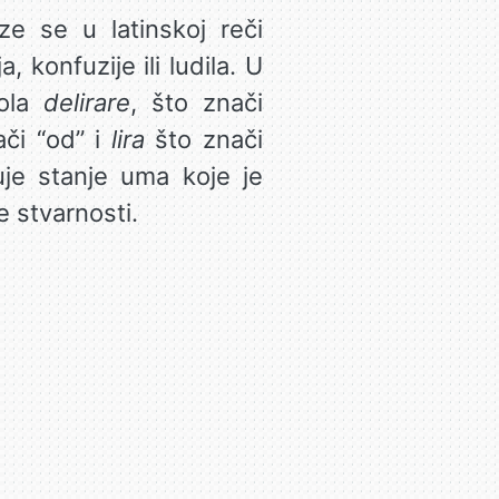
aze se u latinskoj reči
 konfuzije ili ludila. U
gola
delirare
, što znači
či “od” i
lira
što znači
uje stanje uma koje je
e stvarnosti.