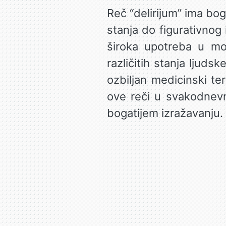
Reč “delirijum” ima bog
stanja do figurativnog 
široka upotreba u mo
različitih stanja ljuds
ozbiljan medicinski ter
ove reči u svakodnevn
bogatijem izražavanju.