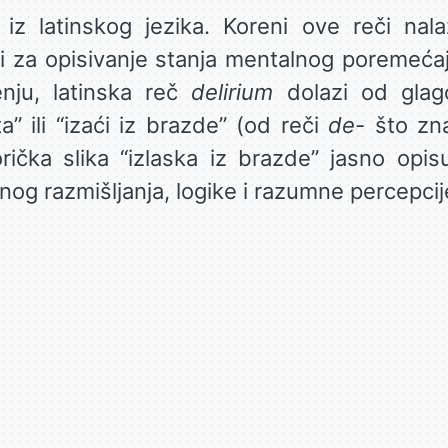
 iz latinskog jezika. Koreni ove reči nal
ti za opisivanje stanja mentalnog poremećaja,
nju, latinska reč
delirium
dolazi od gla
” ili “izaći iz brazde” (od reči
de-
što zna
rička slika “izlaska iz brazde” jasno opis
og razmišljanja, logike i razumne percepcij