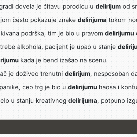
gradi dovela je čitavu porodicu u
delirijum
od sr
ijom često pokazuje znake
delirijuma
tokom noć
ekivana podrška, tim je bio u pravom
delirijumu
rebe alkohola, pacijent je upao u stanje
deliri
irijumu
kada je bend izašao na scenu.
ač je doživeo trenutni
delirijum
, nesposoban da
panike, ceo trg je bio u
delirijumu
haosa i konfu
delo u stanju kreativnog
delirijuma
, potpuno izg