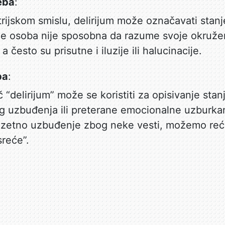
reba
:
atrijskom smislu, delirijum može označavati stan
e osoba nije sposobna da razume svoje okruženj
 često su prisutne i iluzije ili halucinacije.
ba
:
č “delirijum” može se koristiti za opisivanje stan
g uzbuđenja ili preterane emocionalne uzburkan
uzetno uzbuđenje zbog neke vesti, možemo reći
sreće”.