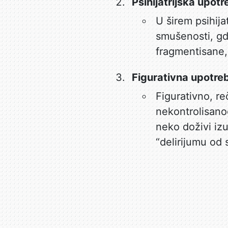
Psihijatrijska upot
U širem psihij
smušenosti, gd
fragmentisane, a
Figurativna upotre
Figurativno, re
nekontrolisano
neko doživi iz
“delirijumu od 