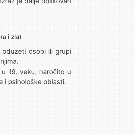
j izraz je dalje oblikovan
a i zla)
j. oduzeti osobi ili grupi
njima.
 u 19. veku, naročito u
 i psihološke oblasti.