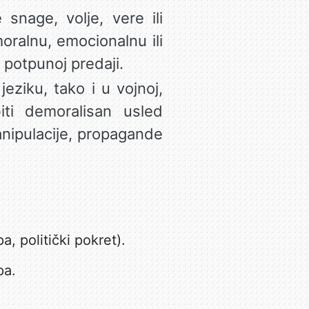
snage, volje, vere ili
oralnu, emocionalnu ili
 potpunoj predaji.
ziku, tako i u vojnoj,
biti demoralisan usled
anipulacije, propagande
, politički pokret).
pa.