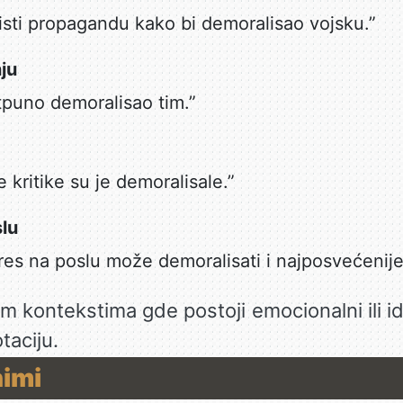
risti propagandu kako bi demoralisao vojsku.”
ju
otpuno demoralisao tim.”
 kritike su je demoralisale.”
slu
res na poslu može demoralisati i najposvećenije
nim kontekstima gde postoji emocionalni ili id
taciju.
nimi