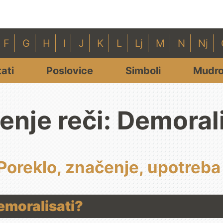
F
G
H
I
J
K
L
Lj
M
N
Nj
tati
Poslovice
Simboli
Mudro
enje reči: Demorali
 Poreklo, značenje, upotreba 
demoralisati?