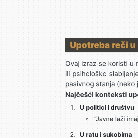
Upotreba reči u
Ovaj izraz se koristi 
ili psihološko slabljen
pasivnog stanja (neko 
Najčešći konteksti up
U politici i društvu
“Javne laži ima
U ratu i sukobima