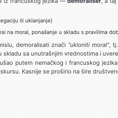
e iz francuskog jezika —
démoraliser
, a ta
gaciju ili uklanjanje)
si na moral, ponašanje u skladu s pravilima dobr
islu, demoralisati znači
“ukloniti moral”
, t
 skladu sa unutrašnjim vrednostima i uvere
e ušao putem nemačkog i francuskog jezika
skursu. Kasnije se proširio na šire društvene