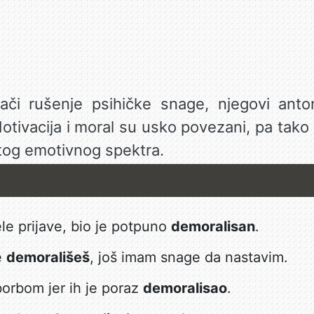
či rušenje psihičke snage, njegovi anto
Motivacija i moral su usko povezani, pa tako
tog emotivnog spektra.
e prijave, bio je potpuno
demoralisan
.
e
demorališeš
, još imam snage da nastavim.
 borbom jer ih je poraz
demoralisao
.