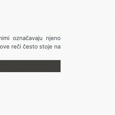
nimi označavaju njeno
 ove reči često stoje na