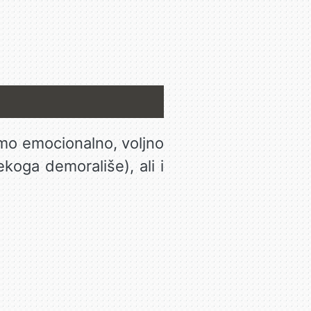
emo emocionalno, voljno
ekoga demorališe), ali i