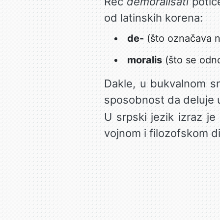
Reč
demoralisati
potič
od latinskih korena:
de-
(što označava ne
moralis
(što se odno
Dakle, u bukvalnom sm
sposobnost da deluje u
U srpski jezik izraz j
vojnom i filozofskom di