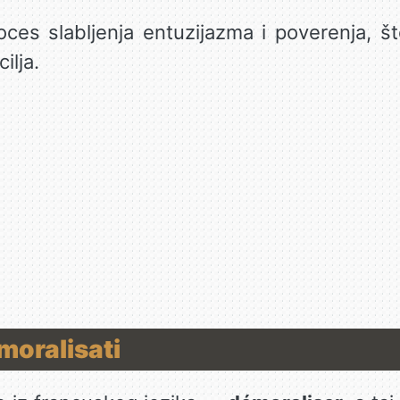
ces slabljenja entuzijazma i poverenja, št
ilja.
moralisati