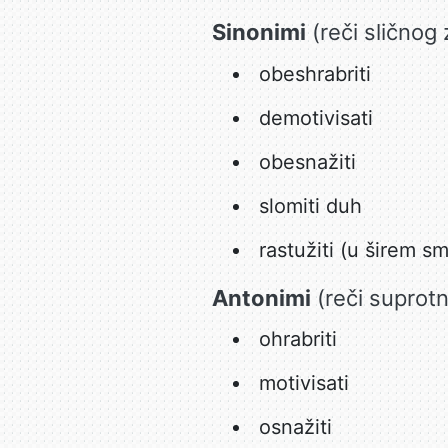
Sinonimi
(reči sličnog 
obeshrabriti
demotivisati
obesnažiti
slomiti duh
rastužiti (u širem sm
Antonimi
(reči suprot
ohrabriti
motivisati
osnažiti