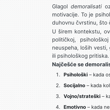
Glagol
demoralisati
ozn
motivacije. To je psih
duhovnu čvrstinu, što č
U širem kontekstu, ov
političkoj, psihološk
neuspeha, loših vesti,
ili psihološkog pritiska.
Najčešće se demoralis
Psihološki
– kada oso
Socijalno
– kada kole
Vojno/strateški
– ka
Emotivno
– kada nek