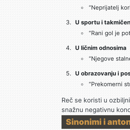
“Neprijatelj ko
U sportu i takmičen
“Rani gol je p
U ličnim odnosima
“Njegove stalne
U obrazovanju i po
“Prekomerni st
Reč se koristi u ozbilj
snažnu negativnu kono
Sinonimi i anto