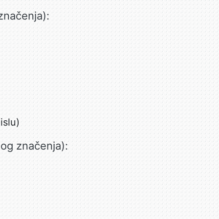
značenja):
islu)
nog značenja):