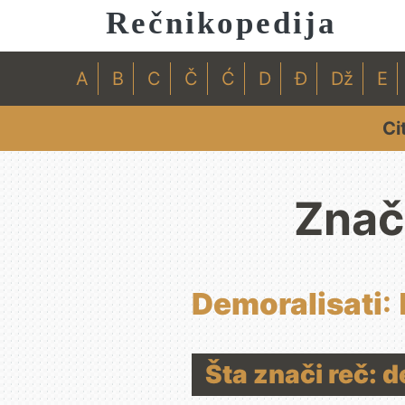
Rečnikopedija
A
B
C
Č
Ć
D
Đ
Dž
E
Ci
Znač
Demoralisati
:
Šta znači reč: 