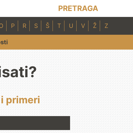
PRETRAGA
O
P
R
S
Š
T
U
V
Ž
Z
sti
sati?
i primeri