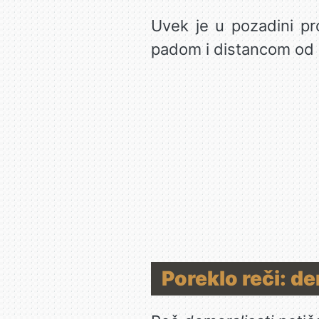
Uvek je u pozadini pro
padom i distancom od c
Poreklo reči: de