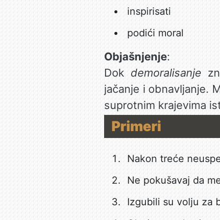
inspirisati
podići moral
Objašnjenje
:
Dok
demoralisanje
zna
jačanje i obnavljanje. 
suprotnim krajevima is
Primeri
Nakon treće neuspel
Ne pokušavaj da m
Izgubili su volju za