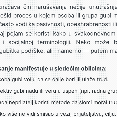
ačava čin narušavanja nečije unutrašnje 
ološki proces u kojem osoba ili grupa gubi m
esto vodi ka pasivnosti, obeshrabrenosti ili
aj pojam se koristi kako u svakodnevnom je
oj i socijalnoj terminologiji. Neko može 
 gubitka podrške, ali i namerno — putem m
anje manifestuje u sledećim oblicima:
ba gubi volju da se dalje bori ili ulaže trud.
ktiv gubi nadu ili veru u uspeh (npr. radna grupa
da neprijatelj koristi metode da slomi moral tru
o više ne vidi smisao u vezi, prijateljstvu, cilju.