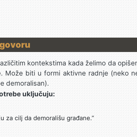
 govoru
u različitim kontekstima kada želimo da opiš
je. Može biti u formi aktivne radnje (neko n
je demoralisan).
otrebe uključuju:
ju za cilj da demorališu građane.”