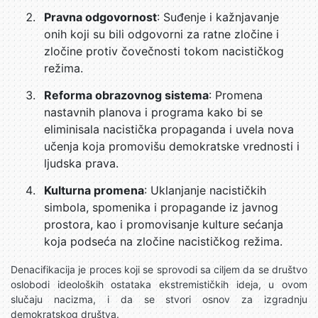
Pravna odgovornost
: Suđenje i kažnjavanje
onih koji su bili odgovorni za ratne zločine i
zločine protiv čovečnosti tokom nacističkog
režima.
Reforma obrazovnog sistema
: Promena
nastavnih planova i programa kako bi se
eliminisala nacistička propaganda i uvela nova
učenja koja promovišu demokratske vrednosti i
ljudska prava.
Kulturna promena
: Uklanjanje nacističkih
simbola, spomenika i propagande iz javnog
prostora, kao i promovisanje kulture sećanja
koja podseća na zločine nacističkog režima.
Denacifikacija je proces koji se sprovodi sa ciljem da se društvo
oslobodi ideoloških ostataka ekstremističkih ideja, u ovom
slučaju nacizma, i da se stvori osnov za izgradnju
demokratskog društva.