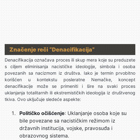
Značenje reči “Denacifikacija”
Denacifikacija označava proces ili skup mera koje su preduzete
s ciljem eliminisanja nacističke ideologije, simbola i osoba
povezanih sa nacizmom iz društva. Iako je termin prvobitno
korišćen u kontekstu posleratne Nemačke, koncept
denacifikacije može se primeniti i šire na svaki proces
uklanjanja totalitarnih ili ekstremističkih ideologija iz društvenog
tkiva. Ovo uključuje sledeće aspekte:
Političko očišćenje
: Uklanjanje osoba koje su
bile povezane sa nacističkim režimom iz
državnih institucija, vojske, pravosuđa i
obrazovnog sistema.