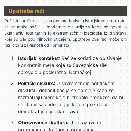
Upotreba reči
Reč “denacifikacija” se uglavnom koristi u istorijskom kontekstu,
ali se može naći i u modernim diskusijama kada se govori o
uklanjanju totalitarnih ili ekstremističkih ideologija iz društava
koja su bila pod njihovim uticajem. Upotreba ove reči može biti
različita u zavisnosti od konteksta:
Istorijski kontekst
: Reč se koristi za opisivanje
konkretnih mera koje su Savezničke sile
sprovele u posleratnoj Nemačkoj.
Politički diskurs
: U savremenom političkom
diskursu, denacifikacija se pominje kada se
razmatraju mere koje bi trebalo preduzeti da bi
se eliminisale ideologije koje ugrožavaju
demokratiju i ljudska prava.
Obrazovanje i kultura
: U obrazovnim
programima i kulturnim projektima,