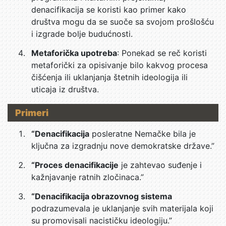
denacifikacija se koristi kao primer kako
društva mogu da se suoče sa svojom prošlošću
i izgrade bolje budućnosti.
Metaforička upotreba
: Ponekad se reč koristi
metaforički za opisivanje bilo kakvog procesa
čišćenja ili uklanjanja štetnih ideologija ili
uticaja iz društva.
Primeri
“Denacifikacija
posleratne Nemačke bila je
ključna za izgradnju nove demokratske države.”
“Proces denacifikacije
je zahtevao suđenje i
kažnjavanje ratnih zločinaca.”
“Denacifikacija obrazovnog sistema
podrazumevala je uklanjanje svih materijala koji
su promovisali nacističku ideologiju.”