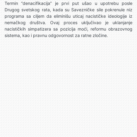
Termin “denacifikacija” je prvi put ušao u upotrebu posle
Drugog svetskog rata, kada su Savezničke sile pokrenule niz
programa sa ciljem da eliminišu uticaj nacističke ideologije iz
nemačkog društva. Ovaj proces uključivao je uklanjanje
nacističkih simpatizera sa pozicija moći, reformu obrazovnog
sistema, kao i pravnu odgovornost za ratne zločine.