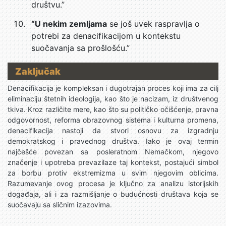
društvu.”
“U nekim zemljama
se još uvek raspravlja o
potrebi za denacifikacijom u kontekstu
suočavanja sa prošlošću.”
Zaključak
Denacifikacija je kompleksan i dugotrajan proces koji ima za cilj
eliminaciju štetnih ideologija, kao što je nacizam, iz društvenog
tkiva. Kroz različite mere, kao što su političko očišćenje, pravna
odgovornost, reforma obrazovnog sistema i kulturna promena,
denacifikacija nastoji da stvori osnovu za izgradnju
demokratskog i pravednog društva. Iako je ovaj termin
najčešće povezan sa posleratnom Nemačkom, njegovo
značenje i upotreba prevazilaze taj kontekst, postajući simbol
za borbu protiv ekstremizma u svim njegovim oblicima.
Razumevanje ovog procesa je ključno za analizu istorijskih
događaja, ali i za razmišljanje o budućnosti društava koja se
suočavaju sa sličnim izazovima.