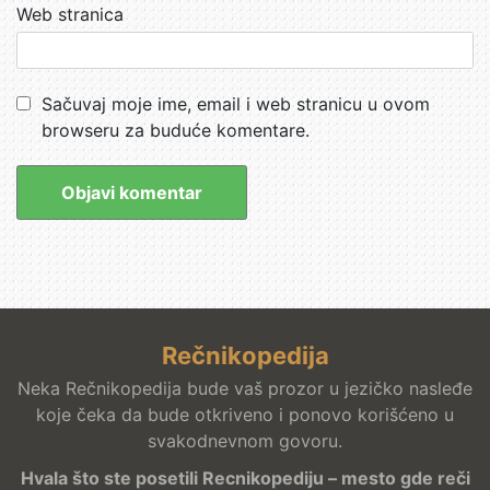
Web stranica
Sačuvaj moje ime, email i web stranicu u ovom
browseru za buduće komentare.
Rečnikopedija
Neka Rečnikopedija bude vaš prozor u jezičko nasleđe
koje čeka da bude otkriveno i ponovo korišćeno u
svakodnevnom govoru.
Hvala što ste posetili Recnikopediju – mesto gde reči