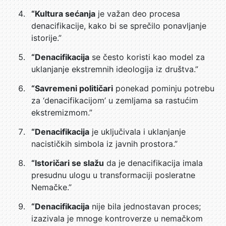
“Kultura sećanja
je važan deo procesa
denacifikacije, kako bi se sprečilo ponavljanje
istorije.”
“Denacifikacija
se često koristi kao model za
uklanjanje ekstremnih ideologija iz društva.”
“Savremeni političari
ponekad pominju potrebu
za ‘denacifikacijom’ u zemljama sa rastućim
ekstremizmom.”
“Denacifikacija
je uključivala i uklanjanje
nacističkih simbola iz javnih prostora.”
“Istoričari se slažu
da je denacifikacija imala
presudnu ulogu u transformaciji posleratne
Nemačke.”
“Denacifikacija
nije bila jednostavan proces;
izazivala je mnoge kontroverze u nemačkom