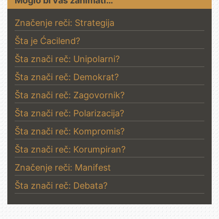
Moglo bi vas zanimati…
Značenje reči: Strategija
Šta je Ćacilend?
Šta znači reč: Unipolarni?
Šta znači reč: Demokrat?
Šta znači reč: Zagovornik?
Šta znači reč: Polarizacija?
Šta znači reč: Kompromis?
Šta znači reč: Korumpiran?
Značenje reči: Manifest
Šta znači reč: Debata?