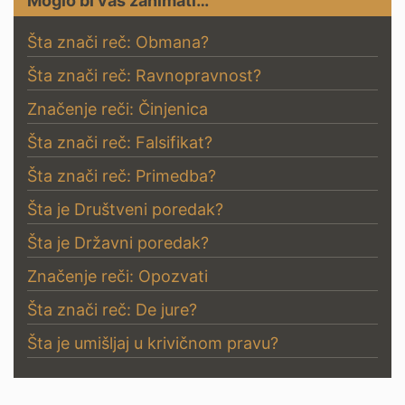
Moglo bi vas zanimati…
Šta znači reč: Obmana?
Šta znači reč: Ravnopravnost?
Značenje reči: Činjenica
Šta znači reč: Falsifikat?
Šta znači reč: Primedba?
Šta je Društveni poredak?
Šta je Državni poredak?
Značenje reči: Opozvati
Šta znači reč: De jure?
Šta je umišljaj u krivičnom pravu?