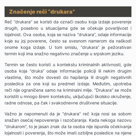
Značenje
reči “drukara”
Reč “drukara” se koristi da označi osobu koja izdaje poverenje
drugih, posebno u situacijama gde se očekuje poverljivost i
lojalnost. Ova osoba, koja se naziva “drukara”, odaje informacije
koje su joj poverene, često sa svesnom namerom da naškodi
onome koga izdaje. U tom smislu, “drukara” je pežorativan
termin koji ima snažno negativno značenje u srpskom jeziku.
Termin se često koristi u kontekstu kriminalnih aktivnosti, gde
osoba koja “druka” odaje informacije policiji ili nekim drugim
vlastima, što može dovesti do hapšenja ili drugih negativnih
posledica za one koji su predmet izdaje. Međutim, upotreba
reči nije ograničena samo na kriminalni milje. “Drukara” se može
koristiti u mnogo širem kontekstu, uključujući školsko okruženje,
radne odnose, pa čak i svakodnevne društvene situacije.
Važno je napomenuti da je “drukara” reč koja nosi sa sobom
snažan osećaj nepoverenja i razočaranja. Kada nekoga nazovu
“drukarom”, to je jasan znak da ta osoba nije ispunila očekivanja
lojalnosti i poverenja, što može imati ozbiljne posledice na njene