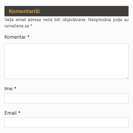
Komentariši
Vaša email adresa neće biti objavljivana.
Neophodna polja su
označena sa
*
Komentar
*
Ime
*
Email
*