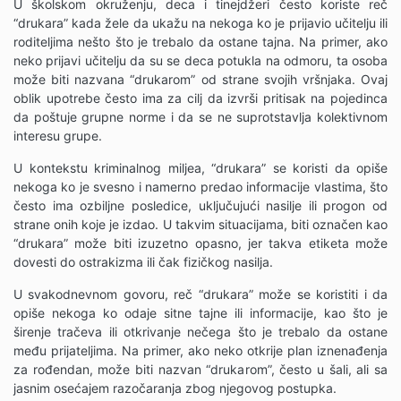
U školskom okruženju, deca i tinejdžeri često koriste reč
“drukara” kada žele da ukažu na nekoga ko je prijavio učitelju ili
roditeljima nešto što je trebalo da ostane tajna. Na primer, ako
neko prijavi učitelju da su se deca potukla na odmoru, ta osoba
može biti nazvana “drukarom” od strane svojih vršnjaka. Ovaj
oblik upotrebe često ima za cilj da izvrši pritisak na pojedinca
da poštuje grupne norme i da se ne suprotstavlja kolektivnom
interesu grupe.
U kontekstu kriminalnog miljea, “drukara” se koristi da opiše
nekoga ko je svesno i namerno predao informacije vlastima, što
često ima ozbiljne posledice, uključujući nasilje ili progon od
strane onih koje je izdao. U takvim situacijama, biti označen kao
“drukara” može biti izuzetno opasno, jer takva etiketa može
dovesti do ostrakizma ili čak fizičkog nasilja.
U svakodnevnom govoru, reč “drukara” može se koristiti i da
opiše nekoga ko odaje sitne tajne ili informacije, kao što je
širenje tračeva ili otkrivanje nečega što je trebalo da ostane
među prijateljima. Na primer, ako neko otkrije plan iznenađenja
za rođendan, može biti nazvan “drukarom”, često u šali, ali sa
jasnim osećajem razočaranja zbog njegovog postupka.