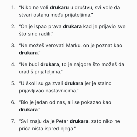
“Niko ne voli
drukaru
u društvu, svi vole da
stvari ostanu među prijateljima.”
“On je ispao prava
drukara
kad je prijavio sve
što smo radili.”
“Ne možeš verovati Marku, on je poznat kao
drukara
.”
“Ne budi
drukara
, to je najgore što možeš da
uradiš prijateljima.”
“U školi su ga zvali
drukara
jer je stalno
prijavljivao nastavnicima.”
“Bio je jedan od nas, ali se pokazao kao
drukara
.”
“Svi znaju da je Petar
drukara
, zato niko ne
priča ništa ispred njega.”