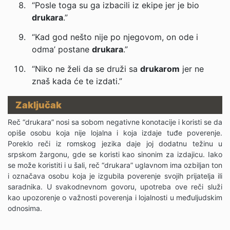
“Posle toga su ga izbacili iz ekipe jer je bio
drukara
.”
“Kad god nešto nije po njegovom, on ode i
odma’ postane
drukara
.”
“Niko ne želi da se druži sa
drukarom
jer ne
znaš kada će te izdati.”
Zaključak
Reč “drukara” nosi sa sobom negativne konotacije i koristi se da
opiše osobu koja nije lojalna i koja izdaje tuđe poverenje.
Poreklo reči iz romskog jezika daje joj dodatnu težinu u
srpskom žargonu, gde se koristi kao sinonim za izdajicu. Iako
se može koristiti i u šali, reč “drukara” uglavnom ima ozbiljan ton
i označava osobu koja je izgubila poverenje svojih prijatelja ili
saradnika. U svakodnevnom govoru, upotreba ove reči služi
kao upozorenje o važnosti poverenja i lojalnosti u međuljudskim
odnosima.