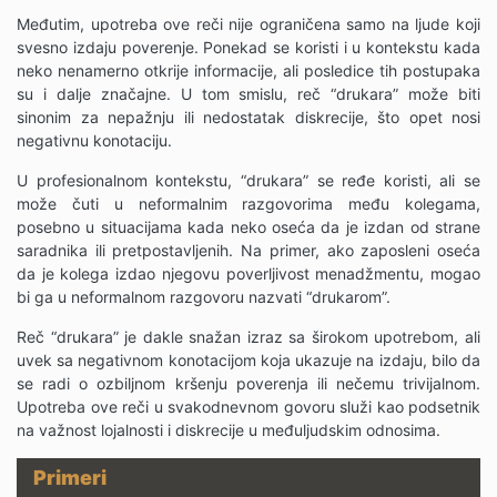
Međutim, upotreba ove reči nije ograničena samo na ljude koji
svesno izdaju poverenje. Ponekad se koristi i u kontekstu kada
neko nenamerno otkrije informacije, ali posledice tih postupaka
su i dalje značajne. U tom smislu, reč “drukara” može biti
sinonim za nepažnju ili nedostatak diskrecije, što opet nosi
negativnu konotaciju.
U profesionalnom kontekstu, “drukara” se ređe koristi, ali se
može čuti u neformalnim razgovorima među kolegama,
posebno u situacijama kada neko oseća da je izdan od strane
saradnika ili pretpostavljenih. Na primer, ako zaposleni oseća
da je kolega izdao njegovu poverljivost menadžmentu, mogao
bi ga u neformalnom razgovoru nazvati “drukarom”.
Reč “drukara” je dakle snažan izraz sa širokom upotrebom, ali
uvek sa negativnom konotacijom koja ukazuje na izdaju, bilo da
se radi o ozbiljnom kršenju poverenja ili nečemu trivijalnom.
Upotreba ove reči u svakodnevnom govoru služi kao podsetnik
na važnost lojalnosti i diskrecije u međuljudskim odnosima.
Primeri