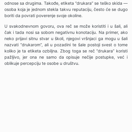
odnose sa drugima. Takođe, etiketa “drukara” se teško skida —
osoba koja je jednom stekla takvu reputaciju, često će se dugo
boriti da povrati poverenje svoje okoline.
U svakodnevnom govoru, ova reč se može koristiti i u šali, ali
čak i tada nosi sa sobom negativnu konotaciju. Na primer, ako
neko prijavi sitnu stvar u školi, njegovi vršnjaci ga mogu u šali
nazvati “drukarom”, ali u pozadini te šale postoji svest o tome
koliko je ta etiketa ozbiljna. Zbog toga se reč “drukara” koristi
pažljivo, jer ona ne samo da opisuje nečije postupke, već i
oblikuje percepciju te osobe u društvu.