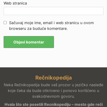
Web stranica
Sačuvaj moje ime, email i web stranicu u ovom
browseru za buduće komentare.
Rečnikopedija
Neka Rečnikopedija bude vaš prozor u jezičko nasleđe
koje čeka da bude otkriveno i ponovo korišćeno u
svakodnevnom govoru.
Hvala što ste posetili Recnikopediju – mesto gde reči