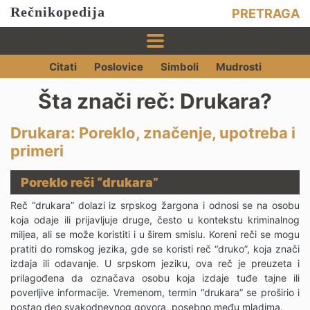
Rečnikopedija
PRETRAGA
Citati
Poslovice
Simboli
Mudrosti
Šta znači reč: Drukara?
Drukara: Poreklo, značenje, upotreba i
primeri
Poreklo reči “drukara”
Reč “drukara” dolazi iz srpskog žargona i odnosi se na osobu
koja odaje ili prijavljuje druge, često u kontekstu kriminalnog
miljea, ali se može koristiti i u širem smislu. Koreni reči se mogu
pratiti do romskog jezika, gde se koristi reč “druko”, koja znači
izdaja ili odavanje. U srpskom jeziku, ova reč je preuzeta i
prilagođena da označava osobu koja izdaje tuđe tajne ili
poverljive informacije. Vremenom, termin “drukara” se proširio i
postao deo svakodnevnog govora, posebno među mladima.