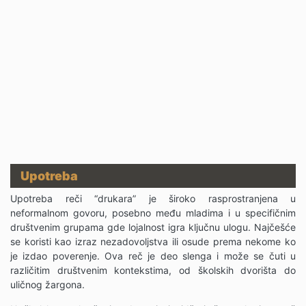
Upotreba
Upotreba reči “drukara” je široko rasprostranjena u
neformalnom govoru, posebno među mladima i u specifičnim
društvenim grupama gde lojalnost igra ključnu ulogu. Najčešće
se koristi kao izraz nezadovoljstva ili osude prema nekome ko
je izdao poverenje. Ova reč je deo slenga i može se čuti u
različitim društvenim kontekstima, od školskih dvorišta do
uličnog žargona.