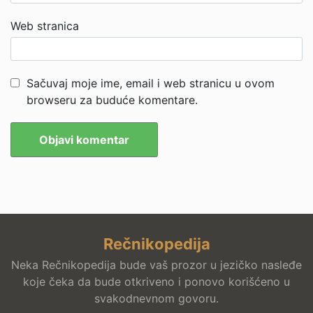
Web stranica
Sačuvaj moje ime, email i web stranicu u ovom
browseru za buduće komentare.
Rečnikopedija
Neka Rečnikopedija bude vaš prozor u jezičko nasleđe
koje čeka da bude otkriveno i ponovo korišćeno u
svakodnevnom govoru.