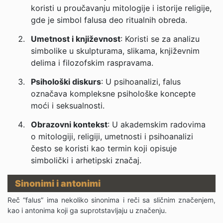
koristi u proučavanju mitologije i istorije religije,
gde je simbol falusa deo ritualnih obreda.
Umetnost i književnost
: Koristi se za analizu
simbolike u skulpturama, slikama, književnim
delima i filozofskim raspravama.
Psihološki diskurs
: U psihoanalizi, falus
označava kompleksne psihološke koncepte
moći i seksualnosti.
Obrazovni kontekst
: U akademskim radovima
o mitologiji, religiji, umetnosti i psihoanalizi
često se koristi kao termin koji opisuje
simbolički i arhetipski značaj.
Sinonimi i antonimi
Reč “falus” ima nekoliko sinonima i reči sa sličnim značenjem,
kao i antonima koji ga suprotstavljaju u značenju.