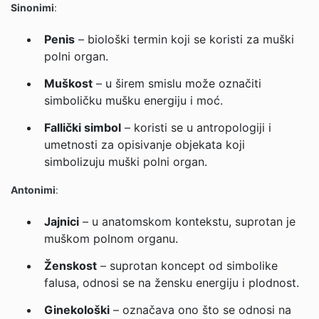
Sinonimi
:
Penis
– biološki termin koji se koristi za muški
polni organ.
Muškost
– u širem smislu može označiti
simboličku mušku energiju i moć.
Fallički simbol
– koristi se u antropologiji i
umetnosti za opisivanje objekata koji
simbolizuju muški polni organ.
Antonimi
:
Jajnici
– u anatomskom kontekstu, suprotan je
muškom polnom organu.
Ženskost
– suprotan koncept od simbolike
falusa, odnosi se na žensku energiju i plodnost.
Ginekološki
– označava ono što se odnosi na