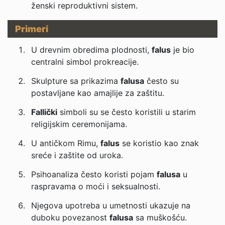
ženski reproduktivni sistem.
Primeri
U drevnim obredima plodnosti,
falus
je bio
centralni simbol prokreacije.
Skulpture sa prikazima
falusa
često su
postavljane kao amajlije za zaštitu.
Fallički
simboli su se često koristili u starim
religijskim ceremonijama.
U antičkom Rimu,
falus
se koristio kao znak
sreće i zaštite od uroka.
Psihoanaliza često koristi pojam
falusa
u
raspravama o moći i seksualnosti.
Njegova upotreba u umetnosti ukazuje na
duboku povezanost
falusa
sa muškošću.