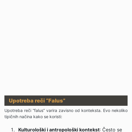
Upotreba reči “Falus”
Upotreba reči “falus” varira zavisno od konteksta. Evo nekoliko
tipičnih načina kako se koristi:
Kulturološki i antropološki kontekst
: Često se