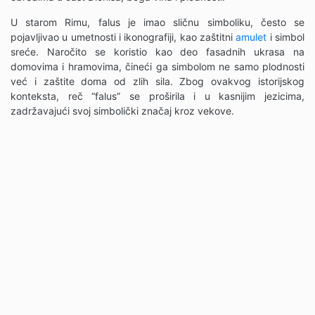
U starom Rimu, falus je imao sličnu simboliku, često se
pojavljivao u umetnosti i ikonografiji, kao zaštitni
amulet
i simbol
sreće. Naročito se koristio kao deo fasadnih ukrasa na
domovima i hramovima, čineći ga simbolom ne samo plodnosti
već i zaštite doma od zlih sila. Zbog ovakvog istorijskog
konteksta, reč “falus” se proširila i u kasnijim jezicima,
zadržavajući svoj simbolički značaj kroz vekove.