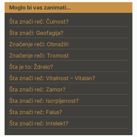
Moglo bi vas zanimati…
Šta znači reč: Čulnost?
Šta znači: Geofagija?
Značenje reči: Obnažiti
Značenje reči: Tromost
Šta je to: Ždrelo?
Šta znači reč: Vitalnost – Vitalan?
Šta znači reč: Zamor?
Šta znači reč: Iscrpljenost?
Šta znači reč: Falus?
Šta znači reč: Intelekt?