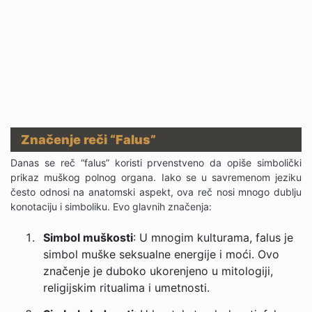
Značenje reči “Falus”
Danas se reč “falus” koristi prvenstveno da opiše simbolički
prikaz muškog polnog organa. Iako se u savremenom jeziku
često odnosi na anatomski aspekt, ova reč nosi mnogo dublju
konotaciju i simboliku. Evo glavnih značenja:
Simbol muškosti
: U mnogim kulturama, falus je
simbol muške seksualne energije i moći. Ovo
značenje je duboko ukorenjeno u mitologiji,
religijskim ritualima i umetnosti.