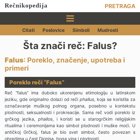
Rečnikopedija
PRETRAGA
Citati
Poslovice
Simboli
Mudrosti
Šta znači reč: Falus?
Falus
: Poreklo, značenje, upotreba i
primeri
Poreklo reči “Falus”
Reč “falus” ima duboko ukorenjenu etimologiju u latinskom
jeziku, gde originalno dolazi od reči
phallus
, koja se koristila za
označavanje muškog polnog organa, posebno u kontekstu
plodnosti, seksualnosti i prokreacije. Sama reč vodi poreklo iz
grčkog jezika,
phallos
, i koristi se u starogrčkim religijskim
ritualima i ceremonijama kao simbol plodnosti i muške moći. U
antičkoj Grčkoj, falus je bio svet simbol, često povezan s
obredima u čast Dionisa, boga vina i plodnosti.