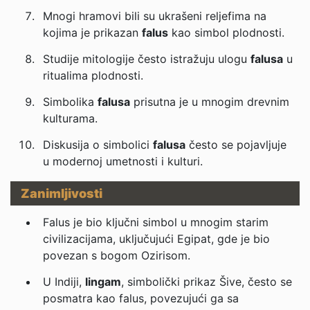
Mnogi hramovi bili su ukrašeni reljefima na
kojima je prikazan
falus
kao simbol plodnosti.
Studije mitologije često istražuju ulogu
falusa
u
ritualima plodnosti.
Simbolika
falusa
prisutna je u mnogim drevnim
kulturama.
Diskusija o simbolici
falusa
često se pojavljuje
u modernoj umetnosti i kulturi.
Zanimljivosti
Falus je bio ključni simbol u mnogim starim
civilizacijama, uključujući Egipat, gde je bio
povezan s bogom Ozirisom.
U Indiji,
lingam
, simbolički prikaz Šive, često se
posmatra kao falus, povezujući ga sa