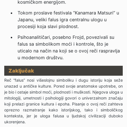
kosmičkom energijom.
Tokom proslave festivala “Kanamara Matsuri” u
Japanu, veliki falus igra centralnu ulogu u
procesiji koja slavi plodnost.
Psihoanalitičari, posebno Frojd, povezivali su
falus sa simbolikom moći i kontrole, što je
uticalo na način na koji se o ovoj reči raspravlja
u modernom društvu.
Zaključak
Reč “falus” nosi višeslojnu simboliku i dugu istoriju koja seže
unazad u antičke kulture. Pored svoje anatomske upotrebe, on
je bio i ostaje simbol moći, plodnosti i muškosti. Njegova uloga u
mitologiji, umetnosti i psihologiji govori o univerzalnom značaju
koji prelazi granice kultura i epoha. Pisanje o ovoj reči zahteva
oprezno razmatranje kako istorijskog, tako i simboličkog
konteksta, jer je uloga falusa u ljudskoj civilizaciji duboko
ukorenjena.