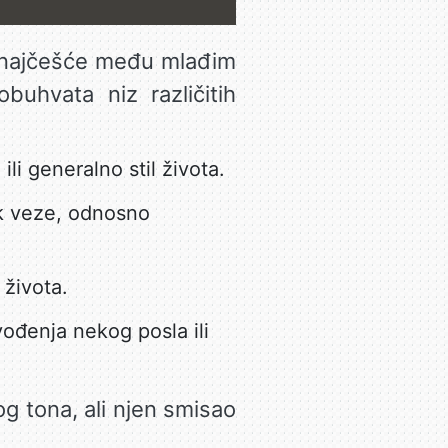
a, najčešće među mlađim
buhvata niz različitih
li generalno stil života.
ik veze, odnosno
 života.
vođenja nekog posla ili
g tona, ali njen smisao