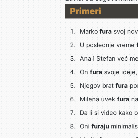
Primeri
Marko
fura
svoj nov
U poslednje vreme
Ana i Stefan već 
On
fura
svoje ideje,
Njegov brat
fura
por
Milena uvek
fura
na
Da li si video kako 
Oni
furaju
minimalist