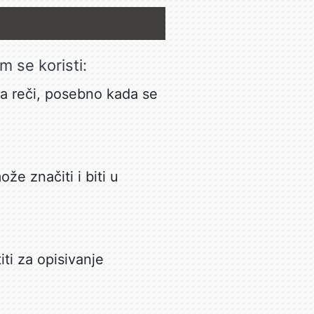
m se koristi:
a reči, posebno kada se
že značiti i biti u
ti za opisivanje