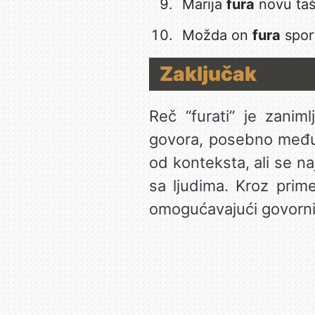
Marija
fura
novu tašn
Možda on
fura
sport
Zaključak
Reč “furati” je zanim
govora, posebno među 
od konteksta, ali se na
sa ljudima. Kroz prime
omogućavajući govornic