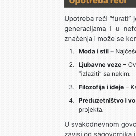
Upotreba reči
Upotreba reči “furati”
generacijama i u nefo
značenja i može se koris
Moda i stil
– Najčešć
Ljubavne veze
– Ov
“izlaziti” sa nekim.
Filozofija i ideje
– Ka
Preduzetništvo i v
projekta.
U svakodnevnom govoru,
zavisi od sagovornika i