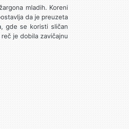
 žargona mladih. Koreni
postavlja da je preuzeta
a, gde se koristi sličan
 reč je dobila zavičajnu