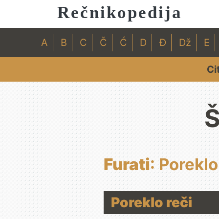
Rečnikopedija
A
B
C
Č
Ć
D
Đ
Dž
E
Ci
Š
Furati
: Poreklo
Poreklo reči