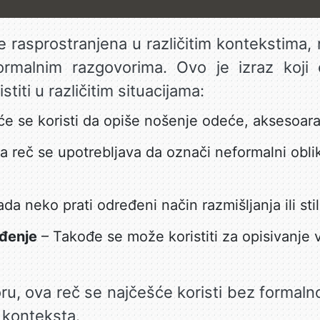
 je rasprostranjena u različitim kontekstim
rmalnim razgovorima. Ovo je izraz koji o
titi u različitim situacijama:
e se koristi da opiše nošenje odeće, aksesoara i
a reč se upotrebljava da označi neformalni obl
da neko prati određeni način razmišljanja ili stil
ođenje
– Takođe se može koristiti za opisivanje 
 ova reč se najčešće koristi bez formalno
 konteksta.