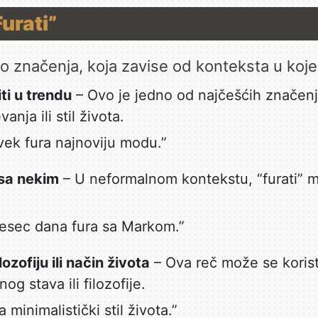
urati”
ko značenja, koja zavise od konteksta u koje
iti u trendu
– Ovo je jedno od najčešćih značenj
nja ili stil života.
vek fura najnoviju modu.”
ti sa nekim
– U neformalnom kontekstu, “furati” mo
esec dana fura sa Markom.”
lozofiju ili način života
– Ova reč može se koristi
g stava ili filozofije.
 minimalistički stil života.”