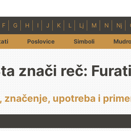
F
G
H
I
J
K
L
Lj
M
N
Nj
tati
Poslovice
Simboli
Mudro
ta znači reč: Furat
, značenje, upotreba i prime