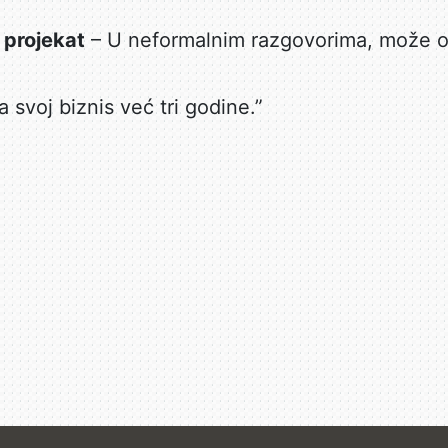
i projekat
– U neformalnim razgovorima, može o
a svoj biznis već tri godine.”