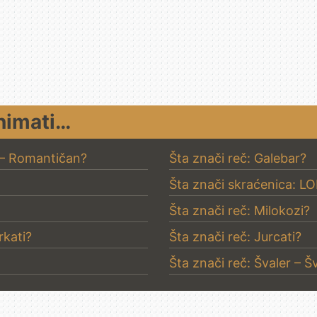
nimati…
 – Romantičan?
Šta znači reč: Galebar?
Šta znači skraćenica: LO
Šta znači reč: Milokozi?
rkati?
Šta znači reč: Jurcati?
Šta znači reč: Švaler – Š