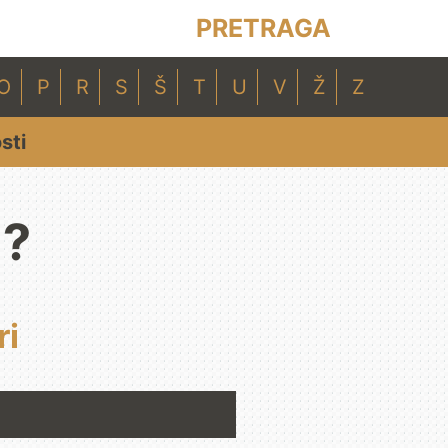
PRETRAGA
O
P
R
S
Š
T
U
V
Ž
Z
sti
i?
ri