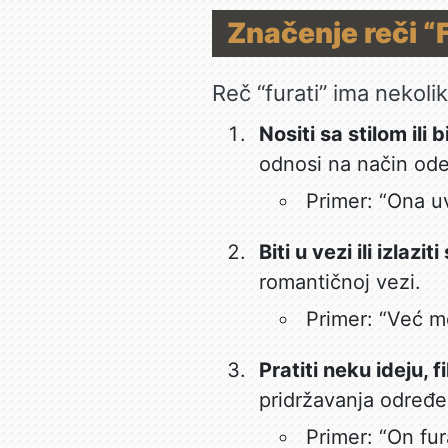
Značenje reči “F
Reč “furati” ima nekoli
Nositi sa stilom ili b
odnosi na način odeva
Primer: “Ona u
Biti u vezi ili izlazi
romantičnoj vezi.
Primer: “Već m
Pratiti neku ideju, fi
pridržavanja određeno
Primer: “On fura