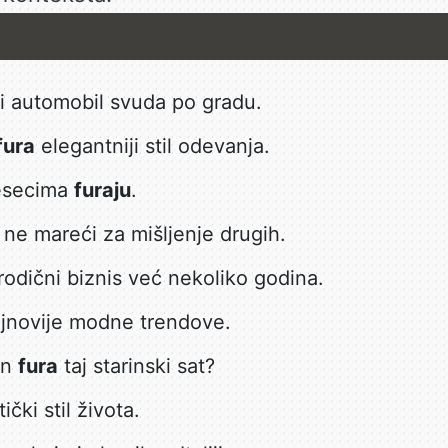
i automobil svuda po gradu.
fura
elegantniji stil odevanja.
mesecima
furaju
.
 ne mareći za mišljenje drugih.
odični biznis već nekoliko godina.
jnovije modne trendove.
on
fura
taj starinski sat?
ički stil života.