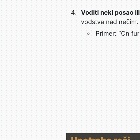
Voditi neki posao il
vođstva nad nečim.
Primer: “On fur