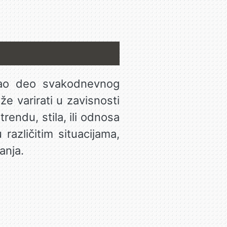
ostao deo svakodnevnog
 varirati u zavisnosti
rendu, stila, ili odnosa
različitim situacijama,
anja.