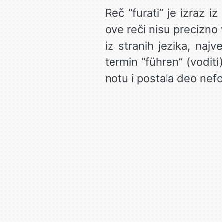
Reč “furati” je izraz 
ove reči nisu precizno 
iz stranih jezika, najv
termin “führen” (voditi
notu i postala deo nef