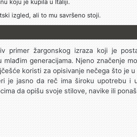
u koju je kupila u Italiji.
ski izgled, ali to mu savršeno stoji.
ljiv primer žargonskog izraza koji je p
mlađim generacijama. Njeno značenje može
jčešće koristi za opisivanje nečega što je u t
ri je jasno da reč ima široku upotrebu i u 
ima da opišu svoje stilove, navike ili ponaš