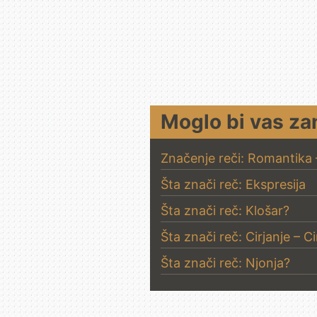
Moglo bi vas za
Značenje reči: Romantika
Šta znači reč: Ekspresija
Šta znači reč: Klošar?
Šta znači reč: Cirjanje – Ci
Šta znači reč: Njonja?