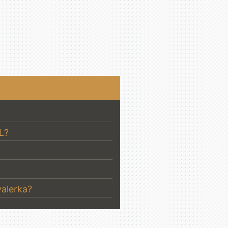
L?
valerka?