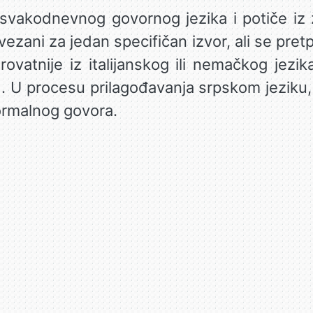
iz svakodnevnog govornog jezika i potiče iz
vezani za jedan specifičan izvor, ali se pret
erovatnije iz italijanskog ili nemačkog jezik
). U procesu prilagođavanja srpskom jeziku,
ormalnog govora.