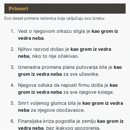
Primeri
Evo deset primera rečenica koje uključuju ovu izreku:
Vest o njegovom otkazu stigla je
kao grom iz
vedra neba
.
Njihov razvod došao je
kao grom iz vedra
neba
, niko to nije očekivao.
Iznenadna promena plana putovanja bila je
kao
grom iz vedra neba
za sve učesnike.
Njegova odluka da napusti firmu došla je
kao
grom iz vedra neba
za sve njegove kolege.
Smrt voljenog glumca bila je
kao grom iz vedra
neba
za njegove obožavaoce.
Finansijska kriza pogodila je zemlju
kao grom iz
vedra neba
, bez ikakvog upozorenja.