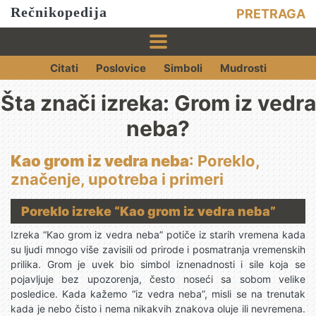
Rečnikopedija
PRETRAGA
Citati
Poslovice
Simboli
Mudrosti
Šta znači izreka: Grom iz vedra
neba?
Kao grom iz vedra neba
: Poreklo,
značenje, upotreba i primeri
Poreklo izreke “Kao grom iz vedra neba”
Izreka “Kao grom iz vedra neba” potiče iz starih vremena kada
su ljudi mnogo više zavisili od prirode i posmatranja vremenskih
prilika. Grom je uvek bio simbol iznenadnosti i sile koja se
pojavljuje bez upozorenja, često noseći sa sobom velike
posledice. Kada kažemo “iz vedra neba”, misli se na trenutak
kada je nebo čisto i nema nikakvih znakova oluje ili nevremena.