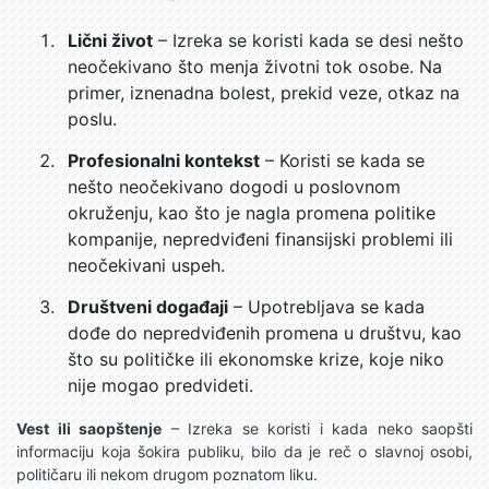
Lični život
– Izreka se koristi kada se desi nešto
neočekivano što menja životni tok osobe. Na
primer, iznenadna bolest, prekid veze, otkaz na
poslu.
Profesionalni kontekst
– Koristi se kada se
nešto neočekivano dogodi u poslovnom
okruženju, kao što je nagla promena politike
kompanije, nepredviđeni finansijski problemi ili
neočekivani uspeh.
Društveni događaji
– Upotrebljava se kada
dođe do nepredviđenih promena u društvu, kao
što su političke ili ekonomske krize, koje niko
nije mogao predvideti.
Vest ili saopštenje
– Izreka se koristi i kada neko saopšti
informaciju koja šokira publiku, bilo da je reč o slavnoj osobi,
političaru ili nekom drugom poznatom liku.