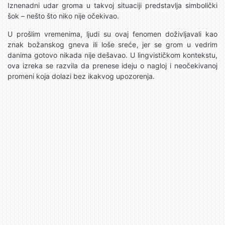
Iznenadni udar groma u takvoj situaciji predstavlja simbolički
šok – nešto što niko nije očekivao.
U prošlim vremenima, ljudi su ovaj fenomen doživljavali kao
znak božanskog gneva ili loše sreće, jer se grom u vedrim
danima gotovo nikada nije dešavao. U lingvističkom kontekstu,
ova izreka se razvila da prenese ideju o nagloj i neočekivanoj
promeni koja dolazi bez ikakvog upozorenja.