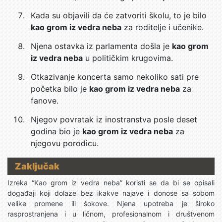
Kada su objavili da će zatvoriti školu, to je bilo
kao grom iz vedra neba
za roditelje i učenike.
Njena ostavka iz parlamenta došla je
kao grom
iz vedra neba
u političkim krugovima.
Otkazivanje koncerta samo nekoliko sati pre
početka bilo je
kao grom iz vedra neba
za
fanove.
Njegov povratak iz inostranstva posle deset
godina bio je
kao grom iz vedra neba
za
njegovu porodicu.
Zaključak
Izreka “Kao grom iz vedra neba” koristi se da bi se opisali
događaji koji dolaze bez ikakve najave i donose sa sobom
velike promene ili šokove. Njena upotreba je široko
rasprostranjena i u ličnom, profesionalnom i društvenom