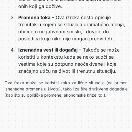
onih koji ga dožive.
Promena toka
– Ova izreka često opisuje
trenutak u kojem se situacija dramatično menja,
obično u negativnom smislu, i dovodi do
posledica koje niko nije mogao predvideti.
Iznenadna vest ili događaj
– Takođe se može
koristiti u kontekstu kada se neko suoči sa
vestima koje su potpuno neočekivane i koje
značajno utiču na život ili trenutnu situaciju.
Ova fraza može se koristiti kako za lične situacije (na primer,
iznenadna promena u životu), tako i za šire društvene događaje
(kao što su političke promene, ekonomske krize itd.).