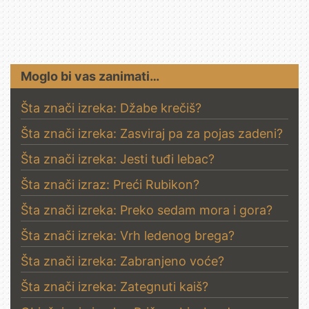
Moglo bi vas zanimati…
Šta znači izreka: Džabe krečiš?
Šta znači izreka: Zasviraj pa za pojas zadeni?
Šta znači izreka: Jesti tuđi lebac?
Šta znači izraz: Preći Rubikon?
Šta znači izreka: Preko sedam mora i gora?
Šta znači izreka: Vrh ledenog brega?
Šta znači izreka: Zabranjeno voće?
Šta znači izreka: Zategnuti kaiš?