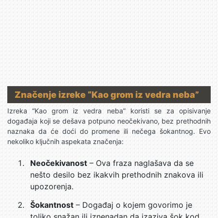
Značenje izreke “Kao grom iz vedra neba”
Izreka “Kao grom iz vedra neba” koristi se za opisivanje
događaja koji se dešava potpuno neočekivano, bez prethodnih
naznaka da će doći do promene ili nečega šokantnog. Evo
nekoliko ključnih aspekata značenja:
Neočekivanost
– Ova fraza naglašava da se
nešto desilo bez ikakvih prethodnih znakova ili
upozorenja.
Šokantnost
– Događaj o kojem govorimo je
toliko snažan ili iznenadan da izaziva šok kod