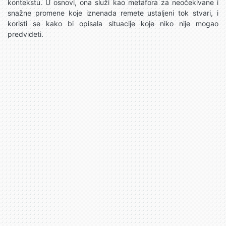
kontekstu. U osnovi, ona služi kao metafora za neočekivane i
snažne promene koje iznenada remete ustaljeni tok stvari, i
koristi se kako bi opisala situacije koje niko nije mogao
predvideti.