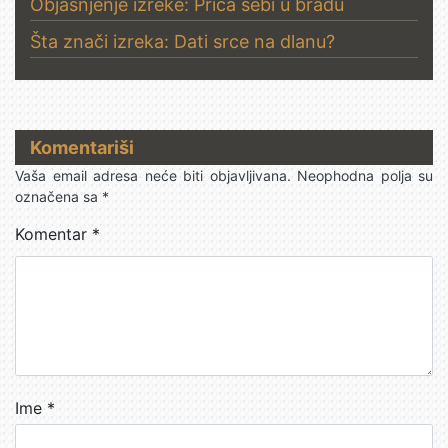
Objašnjenje izreke: Priča sebi u bradu
Šta znači izreka: Dati srce na dlanu?
Komentariši
Vaša email adresa neće biti objavljivana.
Neophodna polja su
označena sa
*
Komentar
*
Ime
*