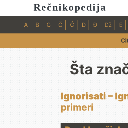
Rečnikopedija
A
B
C
Č
Ć
D
Đ
Dž
E
Ci
Šta znač
Ignorisati – Ig
primeri