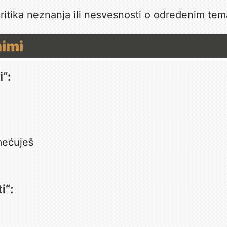
kritika neznanja ili nesvesnosti o određenim te
nimi
i“:
mećuješ
i“: