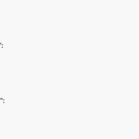
“:
“: