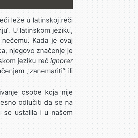
eči leže u latinskoj reči
nju“. U latinskom jeziku,
o nečemu. Kada je ovaj
a, njegovo značenje je
cuskom jeziku reč
ignorer
enjem „zanemariti“ ili
ivanje osobe koja nije
vesno odlučiti da se na
 se ustalila i u našem