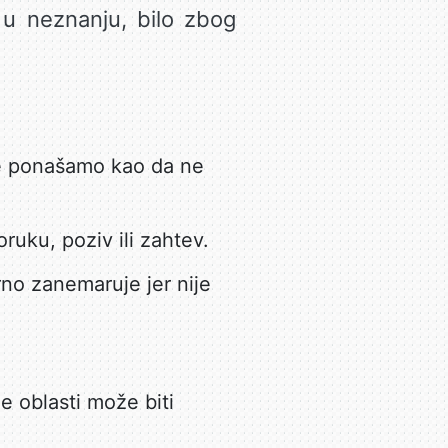
u neznanju, bilo zbog
e ponašamo kao da ne
uku, poziv ili zahtev.
o zanemaruje jer nije
 oblasti može biti