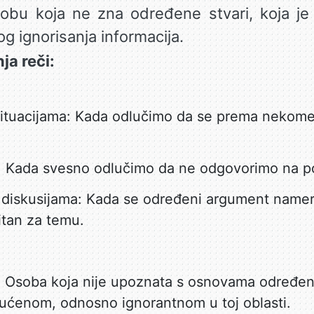
bu koja ne zna određene stvari, koja je 
g ignorisanja informacija.
a reči:
situacijama: Kada odlučimo da se prema nekom
: Kada svesno odlučimo da ne odgovorimo na por
iskusijama: Kada se određeni argument namern
bitan za temu.
 Osoba koja nije upoznata s osnovama određene
ćenom, odnosno ignorantnom u toj oblasti.