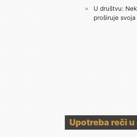
U društvu: Neko
proširuje svoja
Upotreba reči u