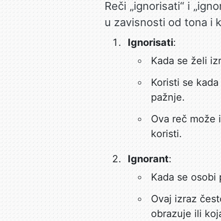
Reči „ignorisati“ i „ign
u zavisnosti od tona i
Ignorisati
:
Kada se želi iz
Koristi se kad
pažnje.
Ova reč može im
koristi.
Ignorant
:
Kada se osobi p
Ovaj izraz čes
obrazuje ili ko