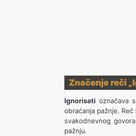
Značenje reči „I
Ignorisati
označava sv
obraćanja pažnje. Reč s
svakodnevnog govora,
pažnju.