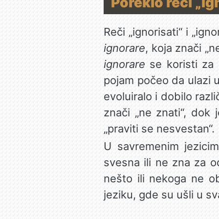
Poreklo reči „Ig
Reči „ignorisati“ i „ign
ignorare
, koja znači „n
ignorare
se koristi za
pojam počeo da ulazi 
evoluiralo i dobilo raz
znači „ne znati“, dok 
„praviti se nesvestan“.
U savremenim jezicima
svesna ili ne zna za o
nešto ili nekoga ne o
jeziku, gde su ušli u 