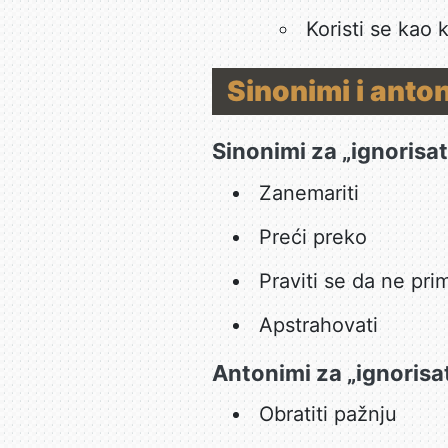
Koristi se kao 
Sinonimi i anto
Sinonimi za „ignorisat
Zanemariti
Preći preko
Praviti se da ne pri
Apstrahovati
Antonimi za „ignorisat
Obratiti pažnju