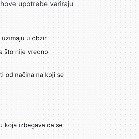
njihove upotrebe variraju
e uzimaju u obzir.
a što nije vredno
ti od načina na koji se
u koja izbegava da se