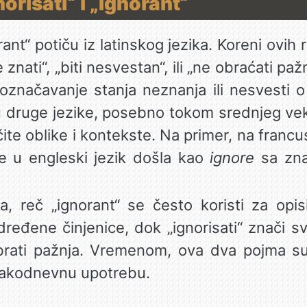
norisati“ i „Ignorant“
orant“ potiču iz latinskog jezika. Koreni ovih r
e znati“, „biti nesvestan“, ili „ne obraćati paž
 označavanje stanja neznanja ili nesvesti 
u druge jezike, posebno tokom srednjeg vek
ličite oblike i kontekste. Na primer, na fran
je u engleski jezik došla kao
ignore
sa znač
, reč „ignorant“ se često koristi za opis
dređene činjenice, dok „ignorisati“ znači s
brati pažnja. Vremenom, ova dva pojma su
svakodnevnu upotrebu.