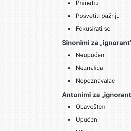
Primetiti
Posvetiti pažnju
Fokusirati se
Sinonimi za „ignorant
Neupućen
Neznalica
Nepoznavalac
Antonimi za „ignorant
Obavešten
Upućen