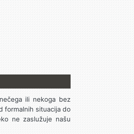
nečega ili nekoga bez
d formalnih situacija do
eko ne zaslužuje našu