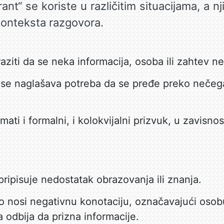
orant“ se koriste u različitim situacijama, a 
 konteksta razgovora.
raziti da se neka informacija, osoba ili zahtev n
a se naglašava potreba da se pređe preko nečeg
ati i formalni, i kolokvijalni prizvuk, u zavisnos
ripisuje nedostatak obrazovanja ili znanja.
to nosi negativnu konotaciju, označavajući osob
ja odbija da prizna informacije.