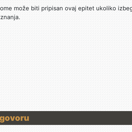
me može biti pripisan ovaj epitet ukoliko izbeg
 znanja.
 govoru