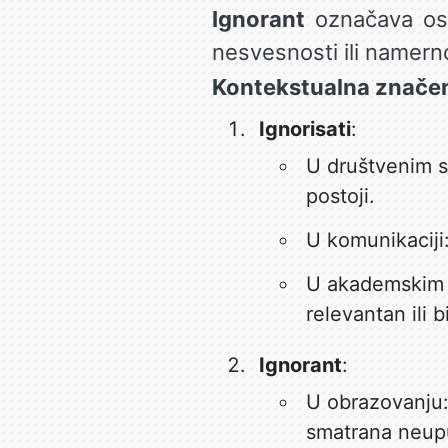
Ignorant
označava oso
nesvesnosti ili namerno
Kontekstualna značenj
Ignorisati
:
U društvenim 
postoji.
U komunikaciji
U akademskim d
relevantan ili 
Ignorant
:
U obrazovanju:
smatrana neupu