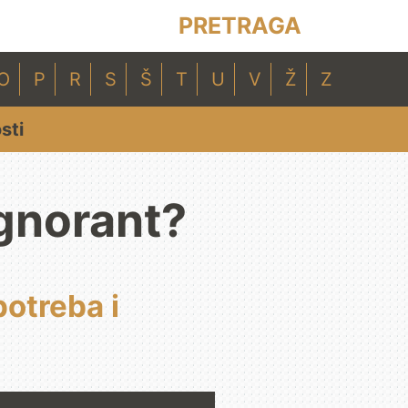
PRETRAGA
O
P
R
S
Š
T
U
V
Ž
Z
sti
Ignorant?
potreba i