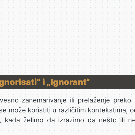
gnorisati“ i „Ignorant“
esno zanemarivanje ili prelaženje preko 
e može koristiti u različitim kontekstima, o
 kada želimo da izrazimo da nešto ili n