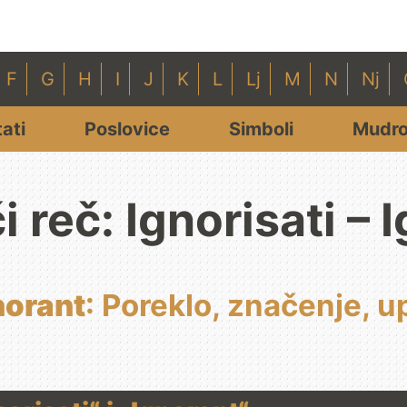
F
G
H
I
J
K
L
Lj
M
N
Nj
tati
Poslovice
Simboli
Mudro
i reč: Ignorisati – 
norant
: Poreklo, značenje, u