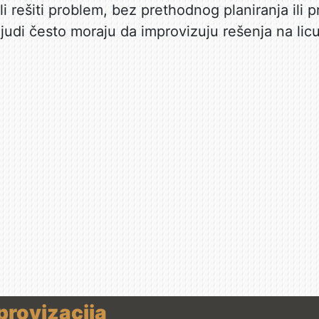
li rešiti problem, bez prethodnog planiranja ili 
ljudi često moraju da improvizuju rešenja na lic
provizacija