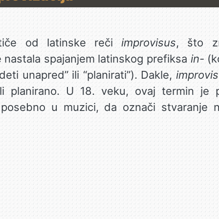
iče od latinske reči
improvisus
, što z
e nastala spajanjem latinskog prefiksa
in-
(k
deti unapred” ili “planirati”). Dakle,
improvi
ili planirano. U 18. veku, ovaj termin je
 posebno u muzici, da označi stvaranje