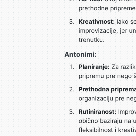
prethodne pripreme. 
Kreativnost:
Iako se
improvizacije, jer u
trenutku.
Antonimi:
Planiranje:
Za razlik
pripremu pre nego š
Prethodna priprem
organizaciju pre ne
Rutiniranost:
Improvi
obično baziraju na 
fleksibilnost i kreat