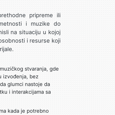
rethodne pripreme ili
umetnosti i muzike do
li na situaciju u kojoj
sobnosti i resurse koji
ijale.
 muzičkog stvaranja, gde
ku izvođenja, bez
kada glumci nastoje da
tku i interakcijama sa
jama kada je potrebno