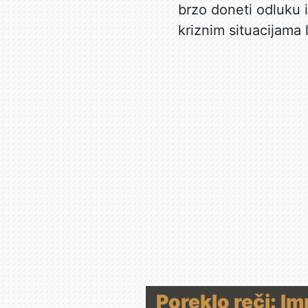
brzo doneti odluku i
kriznim situacijama 
Poreklo reči: Im