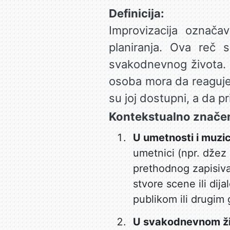
Definicija:
Improvizacija označa
planiranja. Ova reč 
svakodnevnog života. K
osoba mora da reaguje 
su joj dostupni, a da p
Kontekstualno značen
U umetnosti i muzic
umetnici (npr. džez 
prethodnog zapisivan
stvore scene ili dij
publikom ili drugim
U svakodnevnom ži