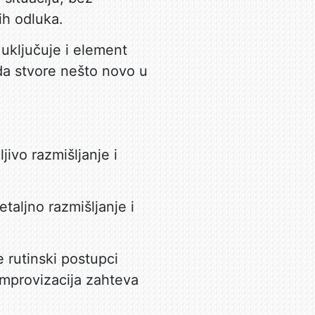
ih odluka.
 uključuje i element
 da stvore nešto novo u
ivo razmišljanje i
taljno razmišljanje i
e rutinski postupci
improvizacija zahteva