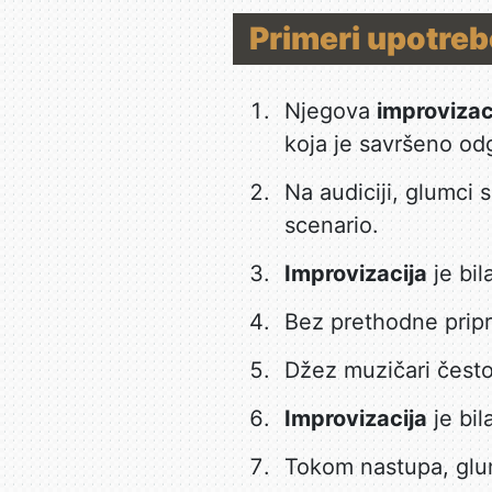
Primeri upotreb
Njegova
improvizac
koja je savršeno od
Na audiciji, glumci 
scenario.
Improvizacija
je bil
Bez prethodne pri
Džez muzičari često
Improvizacija
je bil
Tokom nastupa, glu