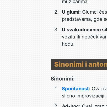
muzičarima.
U glumi:
Glumci čes
predstavama, gde se 
U svakodnevnim si
vozilu ili neočekivan
hodu.
Sinonimi i anto
Sinonimi:
Spontanost
:
Ovaj iz
slično improvizaciji,
Ad-hoc:
Ovaj izraz 