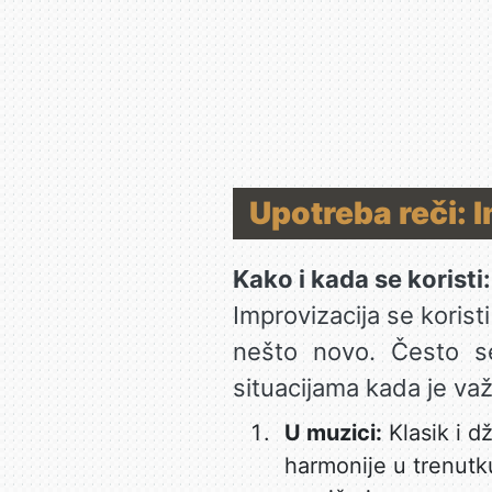
Upotreba reči: 
Kako i kada se koristi:
Improvizacija se korist
nešto novo. Često se
situacijama kada je va
U muzici:
Klasik i dž
harmonije u trenutku