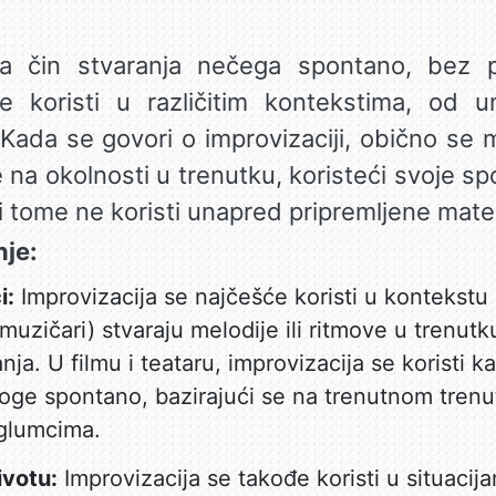
va čin stvaranja nečega spontano, bez p
se koristi u različitim kontekstima, od 
ada se govori o improvizaciji, obično se mis
na okolnosti u trenutku, koristeći svoje spo
ri tome ne koristi unapred pripremljene mater
je:
i:
Improvizacija se najčešće koristi u kontekstu
muzičari) stvaraju melodije ili ritmove u trenut
ja. U filmu i teataru, improvizacija se koristi 
aloge spontano, bazirajući se na trenutnom trenu
 glumcima.
votu:
Improvizacija se takođe koristi u situaci