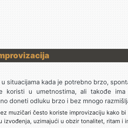
Improvizacija
i u situacijama kada je potrebno brzo, spontan
 koristi u umetnostima, ali takođe ima
žno doneti odluku brzo i bez mnogo razmišlj
ez muzičari često koriste improvizaciju kako bi s
 izvođenja, uzimajući u obzir tonalitet, ritam i 