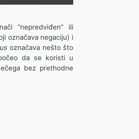
nači “nepredviđen” ili
oji označava negaciju) i
sus
označava nešto što
 počeo da se koristi u
 nečega bez prethodne