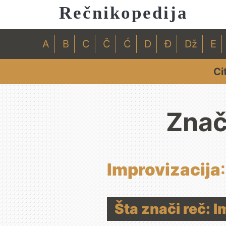
Rečnikopedija
A
B
C
Č
Ć
D
Đ
Dž
E
Ci
Znač
Improvizacija
Šta znači reč: 