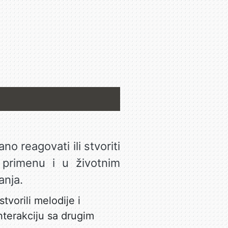
o reagovati ili stvoriti
 primenu i u životnim
anja.
tvorili melodije i
interakciju sa drugim