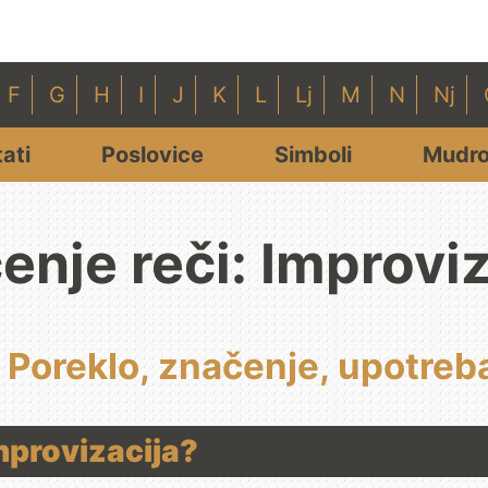
F
G
H
I
J
K
L
Lj
M
N
Nj
tati
Poslovice
Simboli
Mudro
enje reči: Improviz
: Poreklo, značenje, upotreba
Improvizacija?