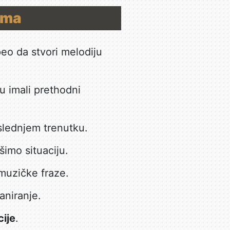
ama
peo da stvori melodiju
su imali prethodni
oslednjem trenutku.
šimo situaciju.
 muzičke fraze.
aniranje.
cije
.