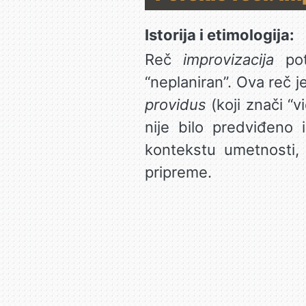
Istorija i etimologija:
Reč
improvizacija
pot
“neplaniran”. Ova reč j
providus
(koji znači “vi
nije bilo predviđeno 
kontekstu umetnosti,
pripreme.