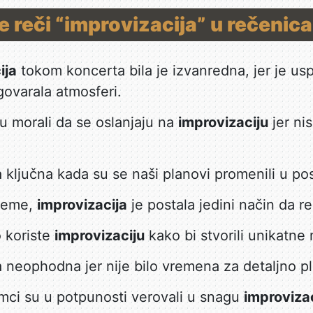
e reči “improvizacija” u rečenic
ija
tokom koncerta bila je izvanredna, jer je us
govarala atmosferi.
su morali da se oslanjaju na
improvizaciju
jer ni
a ključna kada su se naši planovi promenili u p
preme,
improvizacija
je postala jedini način da re
 koriste
improvizaciju
kako bi stvorili unikatne
a neophodna jer nije bilo vremena za detaljno pl
mci su u potpunosti verovali u snagu
improviza