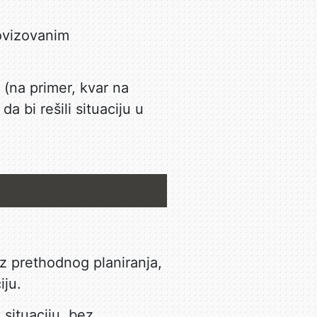
ovizovanim
(na primer, kvar na
da bi rešili situaciju u
z prethodnog planiranja,
iju.
situaciju, bez