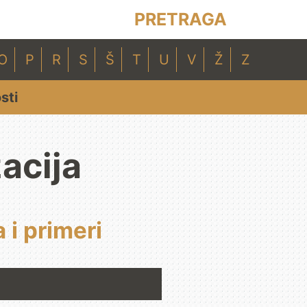
PRETRAGA
O
P
R
S
Š
T
U
V
Ž
Z
sti
acija
 i primeri