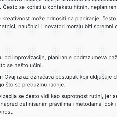
Često se koristi u kontekstu hitnih, neplaniran
 kreativnost može odnositi na planiranje, često
metnici, naučnici i inovatori moraju biti spremni
u od improvizacije, planiranje podrazumeva pažlj
to se nešto učini.
a:
Ovaj izraz označava postupak koji uključuje de
go što se preduzmu radnje.
zacija se često vidi kao suprotnost rutini, jer s
unapred definisanim pravilima i metodama, dok 
ivnost.