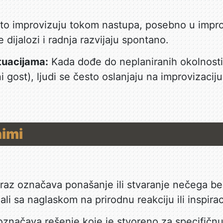
to improvizuju tokom nastupa, posebno u impr
dijalozi i radnja razvijaju spontano.
tuacijama:
Kada dođe do neplaniranih okolnosti 
i gost), ljudi se često oslanjaju na improvizaciju 
nimi
raz označava ponašanje ili stvaranje nečega be
 ali sa naglaskom na prirodnu reakciju ili inspirac
označava rešenje koje je stvoreno za specifičnu 