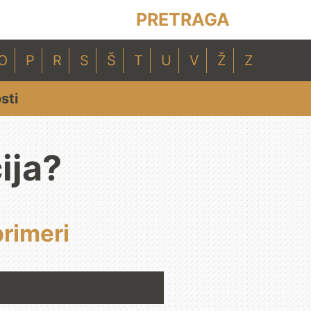
PRETRAGA
O
P
R
S
Š
T
U
V
Ž
Z
sti
ija?
primeri