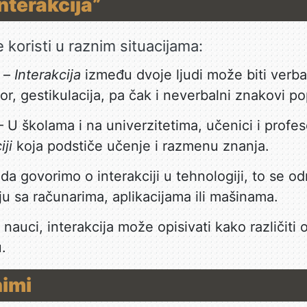
nterakcija”
 koristi u raznim situacijama:
–
Interakcija
između dvoje ljudi može biti verbal
or, gestikulacija, pa čak i neverbalni znakovi p
 U školama i na univerzitetima, učenici i prof
iji
koja podstiče učenje i razmenu znanja.
da govorimo o interakciji u tehnologiji, to se od
ju sa računarima, aplikacijama ili mašinama.
nauci, interakcija može opisivati kako različiti
.
nimi