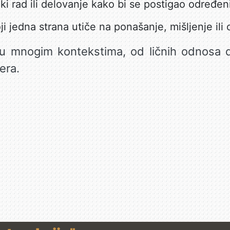
i rad ili delovanje kako bi se postigao određeni 
i jedna strana utiče na ponašanje, mišljenje ili
 u mnogim kontekstima, od ličnih odnosa do
era.