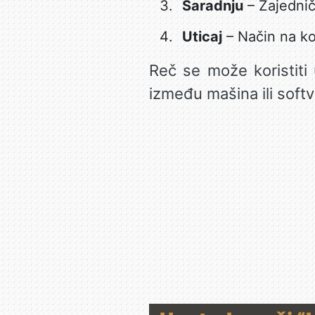
Saradnju
– Zajedničk
Uticaj
– Način na koj
Reč se može koristiti
između mašina ili softv