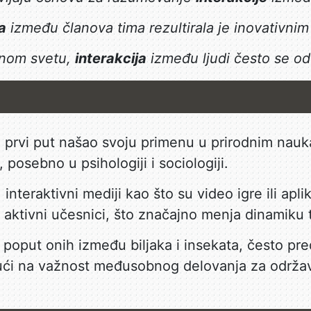
a
između članova tima rezultirala je inovativnim
lnom svetu,
interakcija
između ljudi često se od
 prvi put našao svoju primenu u prirodnim nauka
posebno u psihologiji i sociologiji.
 interaktivni mediji kao što su video igre ili ap
 aktivni učesnici, što značajno menja dinamiku t
i, poput onih između biljaka i insekata, često pr
ući na važnost međusobnog delovanja za održav