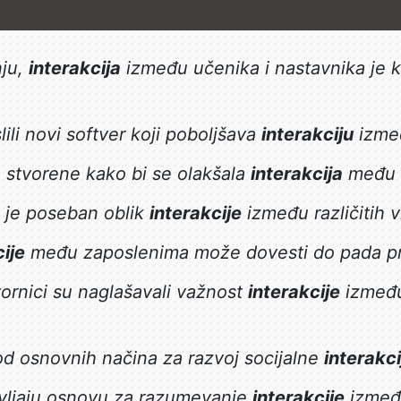
nju,
interakcija
između učenika i nastavnika je 
ili novi softver koji poboljšava
interakciju
izmeđ
 stvorene kako bi se olakšala
interakcija
među l
a je poseban oblik
interakcije
između različitih v
ije
među zaposlenima može dovesti do pada pr
vornici su naglašavali važnost
interakcije
između 
 od osnovnih načina za razvoj socijalne
interakci
tavljaju osnovu za razumevanje
interakcije
između