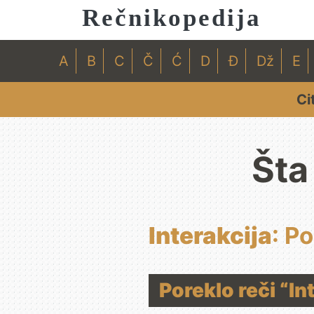
Rečnikopedija
A
B
C
Č
Ć
D
Đ
Dž
E
Ci
Šta
Interakcija
: P
Poreklo reči “In