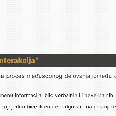
nterakcija”
a proces međusobnog delovanja između dve
enu informacija, bilo verbalnih ili neverbalnih.
koji jedno biće ili entitet odgovara na postupk