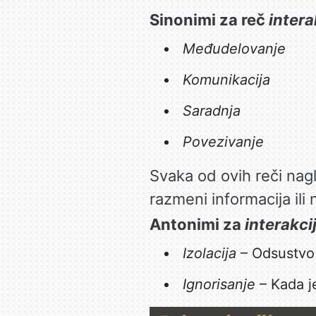
Sinonimi za reč
intera
Međudelovanje
Komunikacija
Saradnja
Povezivanje
Svaka od ovih reči nag
razmeni informacija ili
Antonimi za
interakci
Izolacija
– Odsustvo 
Ignorisanje
– Kada j