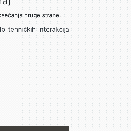
cilj.
 osećanja druge strane.
 tehničkih interakcija