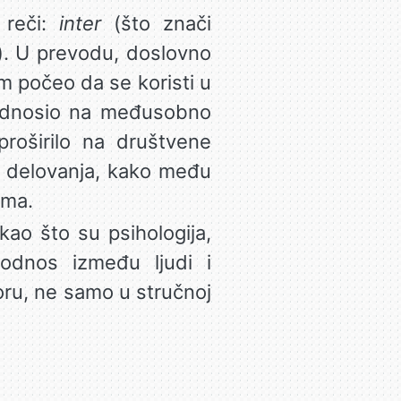
 reči:
inter
(što znači
e”). U prevodu, doslovno
am počeo da se koristi u
 odnosio na međusobno
 proširilo na društvene
 delovanja, kako među
ema.
kao što su psihologija,
 odnos između ljudi i
ru, ne samo u stručnoj