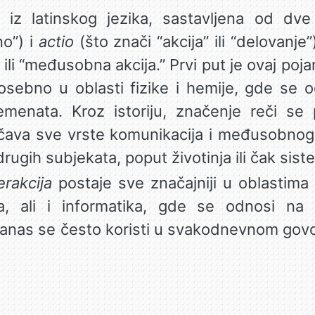
 iz latinskog jezika, sastavljena od dve
no”) i
actio
(što znači “akcija” ili “delovanj
li “međusobna akcija.” Prvi put je ovaj poj
osebno u oblasti fizike i hemije, gde se
lemenata. Kroz istoriju, značenje reči se
čava sve vrste komunikacija i međusobnog
drugih subjekata, poput životinja ili čak sist
erakcija
postaje sve značajniji u oblastima 
ija, ali i informatika, gde se odnosi na
Danas se često koristi u svakodnevnom govo