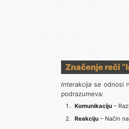
Značenje reči “I
Interakcija
se odnosi n
podrazumeva:
Komunikaciju
– Razm
Reakciju
– Način na 