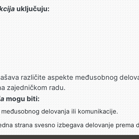
kcija
uključuju:
lašava različite aspekte međusobnog delovan
 na zajedničkom radu.
ja
mogu biti:
međusobnog delovanja ili komunikacije.
edna strana svesno izbegava delovanje prema d