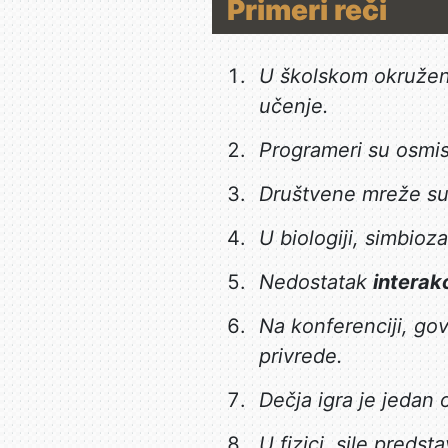
Primeri reči
U školskom okruže
učenje.
Programeri su osmisl
Društvene mreže su
U biologiji, simbioz
Nedostatak
interakc
Na konferenciji, go
privrede.
Dečja igra je jedan
U fizici, sile preds