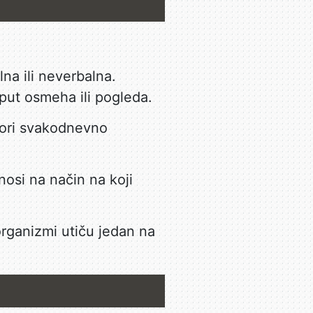
na ili neverbalna.
oput osmeha ili pogleda.
esori svakodnevno
nosi na način na koji
 organizmi utiču jedan na