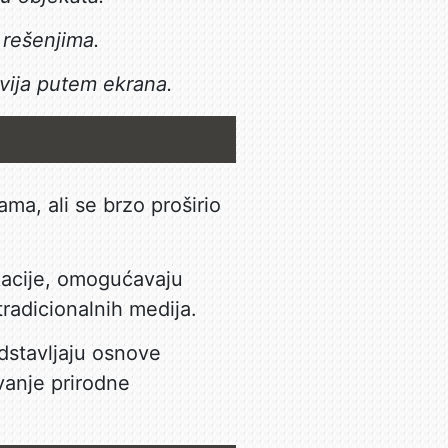
 rešenjima.
vija putem ekrana.
ma, ali se brzo proširio
likacije, omogućavaju
radicionalnih medija.
edstavljaju osnove
anje prirodne