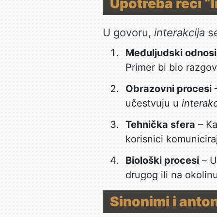
Upotreba reči “I
U govoru,
interakcija
se
Međuljudski odnosi
Primer bi bio razgov
Obrazovni procesi
–
učestvuju u
interakc
Tehnička sfera
– Ka
korisnici komunicira
Biološki procesi
– U 
drugog ili na okolinu
Sinonimi i anto