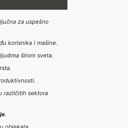
ključna za uspešno
u korisnika i mašine.
judima širom sveta.
rsta.
oduktivnosti.
različitih sektora
je
.
 objekata.