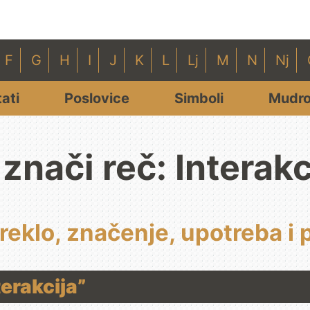
F
G
H
I
J
K
L
Lj
M
N
Nj
tati
Poslovice
Simboli
Mudro
 znači reč: Interakc
oreklo, značenje, upotreba i 
terakcija”