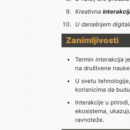
Kreativna
interakcij
U današnjem digita
Zanimljivosti
Termin
interakcija
je
na društvene nauke, 
U svetu tehnologije,
korisnicima da budu
Interakcije u prirod
ekosistema, ukazuj
ravnoteže.