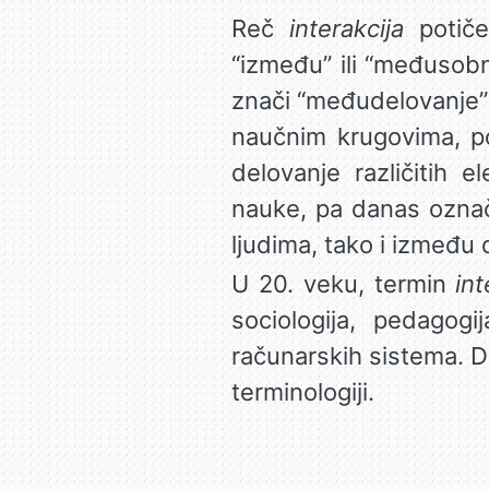
Reč
interakcija
potiče
“između” ili “međusob
znači “međudelovanje” i
naučnim krugovima, p
delovanje različitih e
nauke, pa danas ozna
ljudima, tako i između 
U 20. veku, termin
int
sociologija, pedagog
računarskih sistema. 
terminologiji.