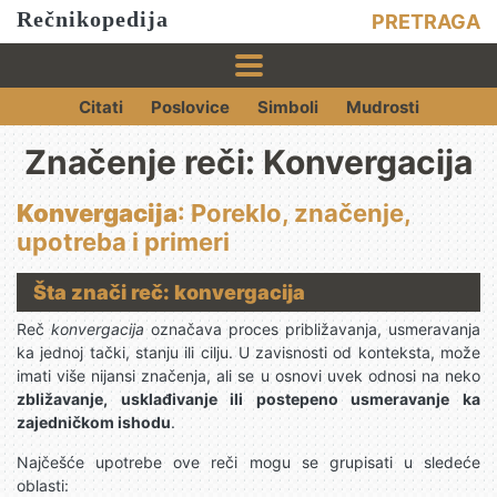
Rečnikopedija
PRETRAGA
Citati
Poslovice
Simboli
Mudrosti
Značenje reči: Konvergacija
Konvergacija
: Poreklo, značenje,
upotreba i primeri
Šta znači reč: konvergacija
Reč
konvergacija
označava proces približavanja, usmeravanja
ka jednoj tački, stanju ili cilju. U zavisnosti od konteksta, može
imati više nijansi značenja, ali se u osnovi uvek odnosi na neko
zbližavanje, usklađivanje ili postepeno usmeravanje ka
zajedničkom ishodu
.
Najčešće upotrebe ove reči mogu se grupisati u sledeće
oblasti: