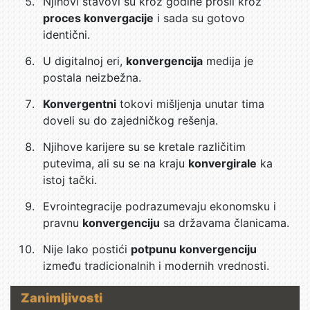
Njihovi stavovi su kroz godine prošli kroz
proces konvergacije
i sada su gotovo
identični.
U digitalnoj eri,
konvergencija
medija je
postala neizbežna.
Konvergentni
tokovi mišljenja unutar tima
doveli su do zajedničkog rešenja.
Njihove karijere su se kretale različitim
putevima, ali su se na kraju
konvergirale
ka
istoj tački.
Evrointegracije podrazumevaju ekonomsku i
pravnu
konvergenciju
sa državama članicama.
Nije lako postići
potpunu konvergenciju
između tradicionalnih i modernih vrednosti.
Zanimljivosti