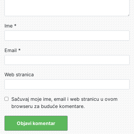
Ime
*
Email
*
Web stranica
Sačuvaj moje ime, email i web stranicu u ovom
browseru za buduće komentare.