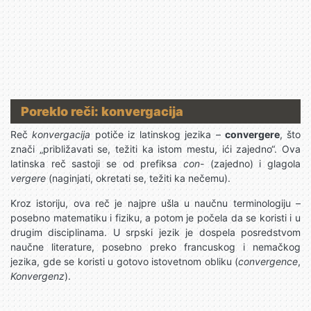
Poreklo reči: konvergacija
Reč
konvergacija
potiče iz latinskog jezika –
convergere
, što
znači „približavati se, težiti ka istom mestu, ići zajedno“. Ova
latinska reč sastoji se od prefiksa
con-
(zajedno) i glagola
vergere
(naginjati, okretati se, težiti ka nečemu).
Kroz istoriju, ova reč je najpre ušla u naučnu terminologiju –
posebno matematiku i fiziku, a potom je počela da se koristi i u
drugim disciplinama. U srpski jezik je dospela posredstvom
naučne literature, posebno preko francuskog i nemačkog
jezika, gde se koristi u gotovo istovetnom obliku (
convergence
,
Konvergenz
).