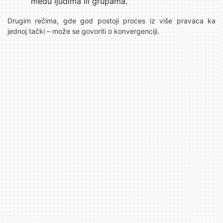
među ljudima ili grupama.
Drugim rečima, gde god postoji proces iz više pravaca ka
jednoj tački – može se govoriti o konvergenciji.