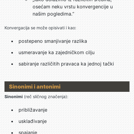
osećam neku vrstu konvergencije u
našim pogledima.“
Konvergacija se može opisivati i kao:
postepeno smanjivanje razlika
usmeravanje ka zajedničkom cilju
sabiranje različitih pravaca ka jednoj tački
Sinonimi i antonimi
Sinonimi
(reč sličnog značenja):
približavanje
usklađivanje
spajanje