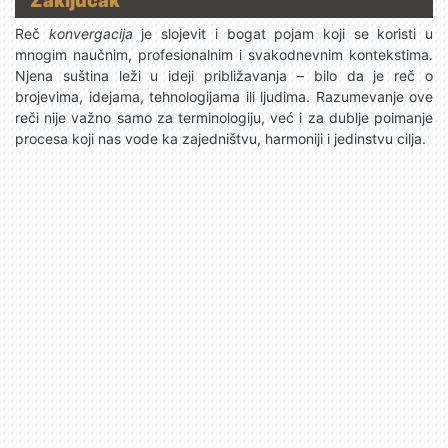
Zaključak
Reč
konvergacija
je slojevit i bogat pojam koji se koristi u
mnogim naučnim, profesionalnim i svakodnevnim kontekstima.
Njena suština leži u ideji približavanja – bilo da je reč o
brojevima, idejama, tehnologijama ili ljudima. Razumevanje ove
reči nije važno samo za terminologiju, već i za dublje poimanje
procesa koji nas vode ka zajedništvu, harmoniji i jedinstvu cilja.