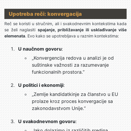
Upotreba reči: konvergacija
Reč se koristi u stručnim, ali i svakodnevnim kontekstima kada
se želi naglasiti
spajanje, približavanje ili usklađivanje više
elemenata
. Evo kako se upotrebljava u raznim kontekstima:
U naučnom govoru
:
„Konvergencija redova u analizi je od
suštinske važnosti za razumevanje
funkcionalnih prostora.“
U politici i ekonomiji
:
„Zemlje kandidatkinje za članstvo u EU
prolaze kroz proces konvergacije sa
zakonodavstvom Unije.“
U svakodnevnom govoru
:
„Iako dolazimo iz različitih sredina,