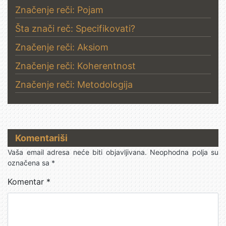
Značenje reči: Pojam
Šta znači reč: Specifikovati?
Značenje reči: Aksiom
Značenje reči: Koherentnost
Značenje reči: Metodologija
Komentariši
Vaša email adresa neće biti objavljivana.
Neophodna polja su
označena sa
*
Komentar
*