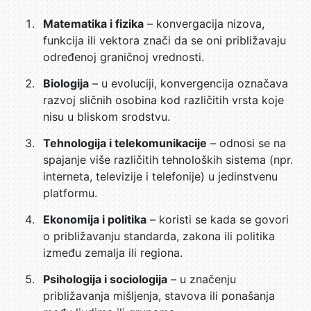
Matematika i fizika
– konvergacija nizova,
funkcija ili vektora znači da se oni približavaju
određenoj graničnoj vrednosti.
Biologija
– u evoluciji, konvergencija označava
razvoj sličnih osobina kod različitih vrsta koje
nisu u bliskom srodstvu.
Tehnologija i telekomunikacije
– odnosi se na
spajanje više različitih tehnoloških sistema (npr.
interneta, televizije i telefonije) u jedinstvenu
platformu.
Ekonomija i politika
– koristi se kada se govori
o približavanju standarda, zakona ili politika
između zemalja ili regiona.
Psihologija i sociologija
– u značenju
približavanja mišljenja, stavova ili ponašanja