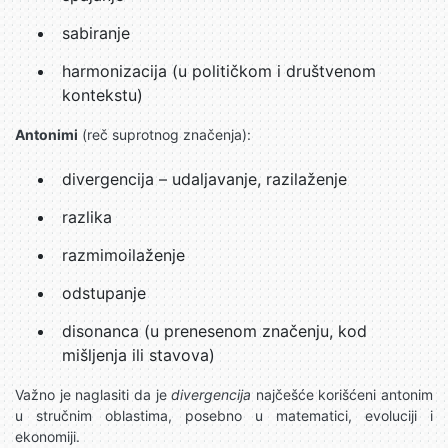
sabiranje
harmonizacija (u političkom i društvenom
kontekstu)
Antonimi
(reč suprotnog značenja):
divergencija – udaljavanje, razilaženje
razlika
razmimoilaženje
odstupanje
disonanca (u prenesenom značenju, kod
mišljenja ili stavova)
Važno je naglasiti da je
divergencija
najčešće korišćeni antonim
u stručnim oblastima, posebno u matematici, evoluciji i
ekonomiji.