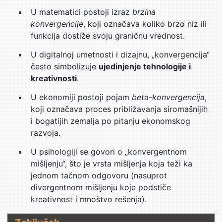
U matematici postoji izraz
brzina
konvergencije
, koji označava koliko brzo niz ili
funkcija dostiže svoju graničnu vrednost.
U digitalnoj umetnosti i dizajnu, „konvergencija“
često simbolizuje
ujedinjenje tehnologije i
kreativnosti
.
U ekonomiji postoji pojam
beta-konvergencija
,
koji označava proces približavanja siromašnijih
i bogatijih zemalja po pitanju ekonomskog
razvoja.
U psihologiji se govori o „konvergentnom
mišljenju“, što je vrsta mišljenja koja teži ka
jednom tačnom odgovoru (nasuprot
divergentnom mišljenju koje podstiče
kreativnost i mnoštvo rešenja).