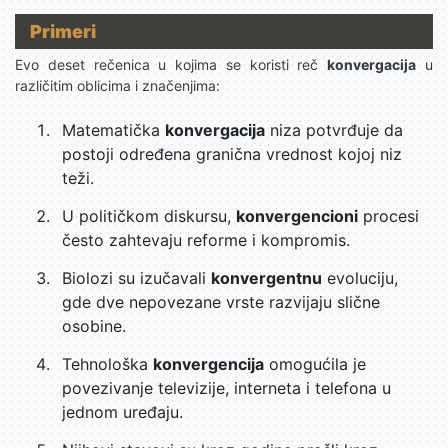
Primeri
Evo deset rečenica u kojima se koristi reč
konvergacija
u
različitim oblicima i značenjima:
Matematička
konvergacija
niza potvrđuje da
postoji određena granična vrednost kojoj niz
teži.
U političkom diskursu,
konvergencioni
procesi
često zahtevaju reforme i kompromis.
Biolozi su izučavali
konvergentnu
evoluciju,
gde dve nepovezane vrste razvijaju slične
osobine.
Tehnološka
konvergencija
omogućila je
povezivanje televizije, interneta i telefona u
jednom uređaju.