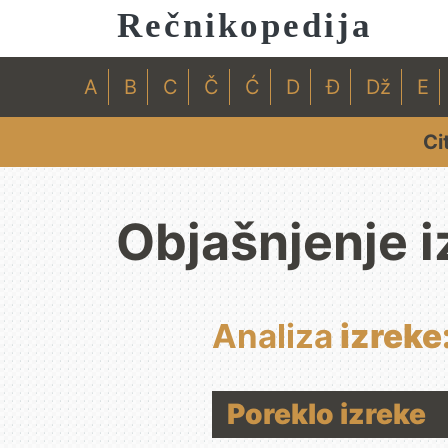
Rečnikopedija
A
B
C
Č
Ć
D
Đ
Dž
E
Ci
Objašnjenje i
Analiza
izreke:
Poreklo izreke