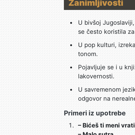
Zanimljivosti
U bivšoj Jugoslaviji
se često koristila z
U pop kulturi, izrek
tonom.
Pojavljuje se i u kn
lakovernosti.
U savremenom jeziku
odgovor na nerealne
Primeri iz upotrebe
– Bićeš ti meni vrati
– Malo sutra.