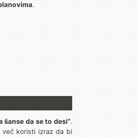
 planovima
.
 šanse da se to desi“
.
već koristi izraz da bi