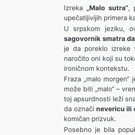
Izreka
„Malo sutra“
,
upečatljivijih primera 
U srpskom jeziku, o
sagovornik smatra da 
je da poreklo izreke
naročito oni koji su tok
ironičnom kontekstu.
Fraza „malo morgen“ 
može biti „malo“ – vrem
toj apsurdnosti leži s
da označi
nevericu ili
komičan prizvuk.
Posebno je bila pop