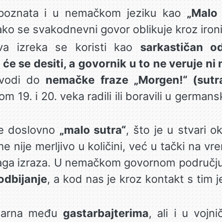
 poznata i u nemačkom jeziku kao
„Malo
kako se svakodnevni govor oblikuje kroz iron
va izreka se koristi kao
sarkastičan o
će se desiti, a govornik u to ne veruje ni
 vodi do
nemačke fraze „Morgen!“ (sutra
om 19. i 20. veka radili ili boravili u german
je doslovno
„malo sutra“
, što je u stvari o
e nije merljivo u količini, već u tački na vre
naga izraza. U nemačkom govornom području
 odbijanje
, a kod nas je kroz kontakt s tim j
ularna među
gastarbajterima
, ali i u voj