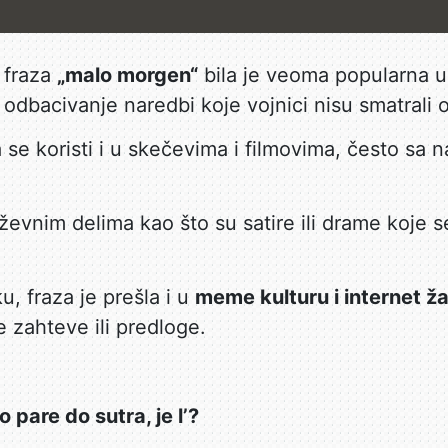
, fraza
„malo morgen“
bila je veoma popularna u
a odbacivanje naredbi koje vojnici nisu smatrali o
a se koristi i u skečevima i filmovima, često sa
jiževnim delima kao što su satire ili drame koje
, fraza je prešla i u
meme kulturu i internet ž
 zahteve ili predloge.
o pare do sutra, je l’?