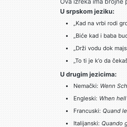
Ova izreka ima brojne p
U srpskom jeziku:
„Kad na vrbi rodi gr
„Biće kad i baba bu
„Drži vodu dok majs
„To ti je k’o da čeka
U drugim jezicima:
Nemački:
Wenn Sch
Engleski:
When hell
Francuski:
Quand le
Italijanski:
Quando gl