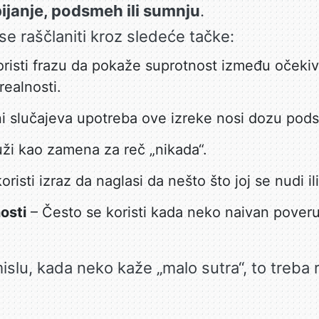
ijanje, podsmeh ili sumnju
.
e raščlaniti kroz sledeće tačke:
risti frazu da pokaže suprotnost između očekiv
ealnosti.
i slučajeva upotreba ove izreke nosi dozu pod
uži kao zamena za reč „nikada“.
risti izraz da naglasi da nešto što joj se nudi ili
osti
– Često se koristi kada neko naivan poveru
islu, kada neko kaže „malo sutra“, to treba 