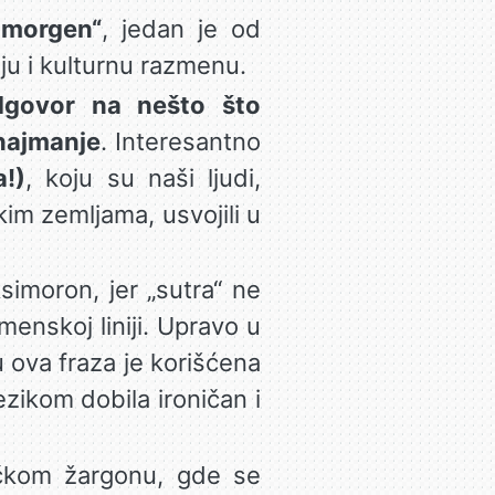
 morgen“
, jedan je od
iju i kulturnu razmenu.
dgovor na nešto što
 najmanje
. Interesantno
!)
, koju su naši ljudi,
skim zemljama, usvojili u
ksimoron, jer „sutra“ ne
menskoj liniji. Upravo u
 ova fraza je korišćena
ezikom dobila ironičan i
ničkom žargonu, gde se