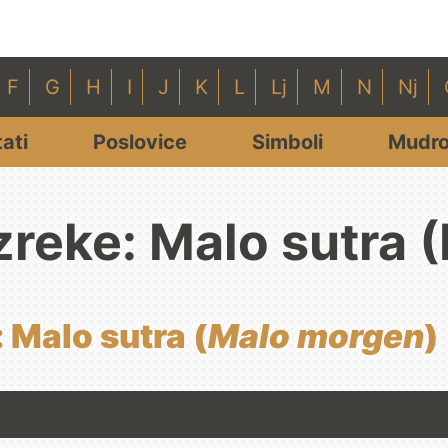
F
G
H
I
J
K
L
Lj
M
N
Nj
tati
Poslovice
Simboli
Mudro
zreke: Malo sutra
 Malo sutra (
Malo morgen
)