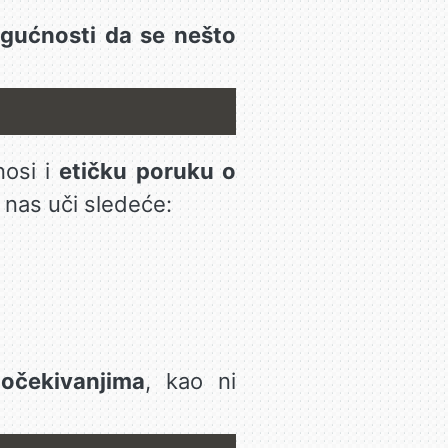
ogućnosti da se nešto
nosi i
etičku poruku o
 nas uči sledeće:
 očekivanjima
, kao ni