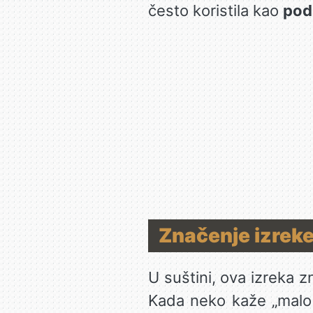
često koristila kao
pod
Značenje izrek
U suštini, ova izreka z
Kada neko kaže „malo s