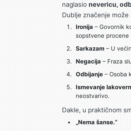
naglasio
nevericu, odb
Dublje značenje može s
Ironija
– Govornik ko
sopstvene procene r
Sarkazam
– U većin
Negacija
– Fraza sl
Odbijanje
– Osoba ko
Ismevanje lakovern
neostvarivo.
Dakle, u praktičnom sm
„Nema šanse.“