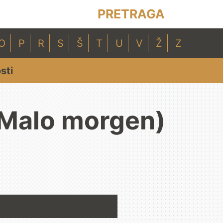
PRETRAGA
O
P
R
S
Š
T
U
V
Ž
Z
sti
 (Malo morgen)