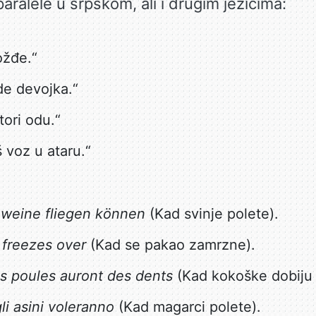
aralele u srpskom, ali i drugim jezicima:
ožđe.“
de devojka.“
tori odu.“
š voz u ataru.“
weine fliegen können
(Kad svinje polete).
 freezes over
(Kad se pakao zamrzne).
s poules auront des dents
(Kad kokoške dobiju
i asini voleranno
(Kad magarci polete).