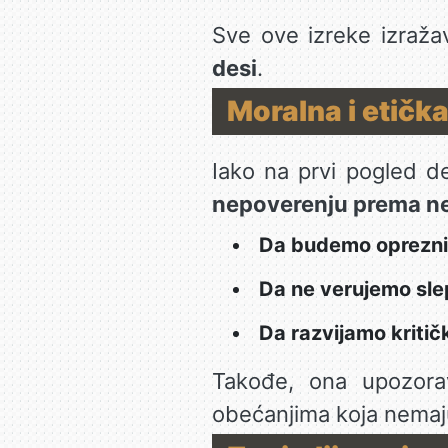
Sve ove izreke izraž
desi
.
Moralna i etičk
Iako na prvi pogled de
nepoverenju prema n
Da budemo oprezni
Da ne verujemo sle
Da razvijamo kritič
Takođe, ona upozor
obećanjima koja nemaju