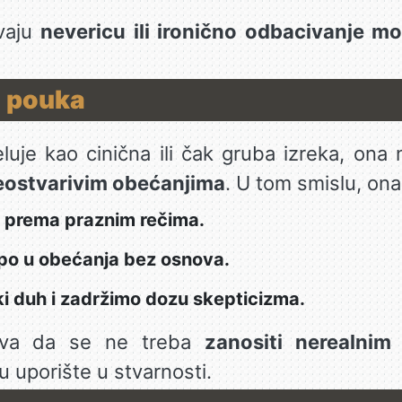
avaju
nevericu ili ironično odbacivanje m
a pouka
luje kao cinična ili čak gruba izreka, ona 
eostvarivim obećanjima
. U tom smislu, ona
 prema praznim rečima.
po u obećanja bez osnova.
ki duh i zadržimo dozu skepticizma.
ava da se ne treba
zanositi nerealnim
 uporište u stvarnosti.