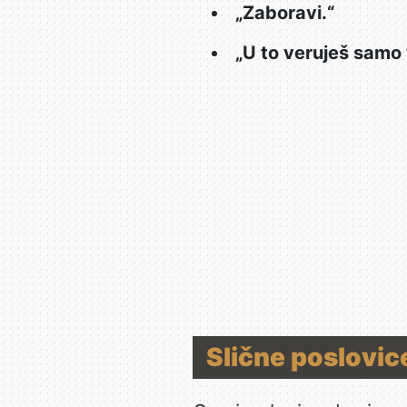
„Zaboravi.“
„U to veruješ samo t
Slične poslovice