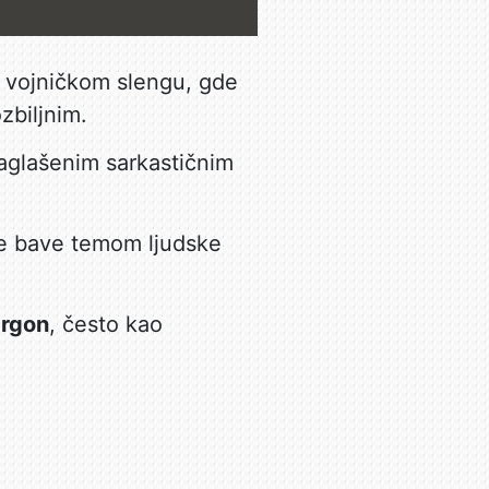
 vojničkom slengu, gde
zbiljnim.
 naglašenim sarkastičnim
 se bave temom ljudske
argon
, često kao