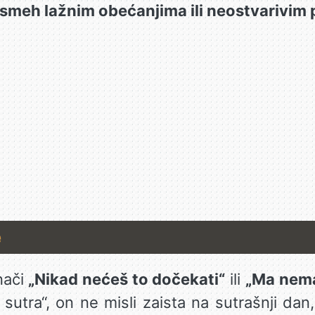
smeh lažnim obećanjima ili neostvarivim
e
nači
„Nikad nećeš to dočekati“
ili
„Ma nema
utra“, on ne misli zaista na sutrašnji dan, 