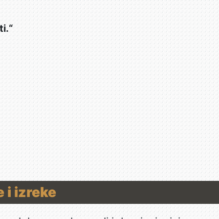
i.“
 i izreke