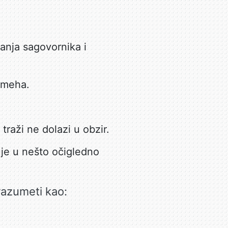
anja sagovornika i
smeha.
 traži ne dolazi u obzir.
je u nešto očigledno
razumeti kao: