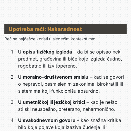
Upotreba reči: Nakaradnost
Reč se najčešće koristi u sledećim kontekstima:
U opisu fizičkog izgleda
– da bi se opisao neki
predmet, građevina ili biće koje izgleda čudno,
rogobatno ili izvitopereno.
U moralno-društvenom smislu
– kad se govori
o nepravdi, besmislenim zakonima, birokratiji ili
sistemima koji funkcionišu apsurdno.
U umetničkoj ili jezičkoj kritici
– kad je nešto
stilski neuspešno, preterano, neharmonično.
U svakodnevnom govoru
– kao snažna kritika
bilo koje pojave koja izaziva čuđenje ili