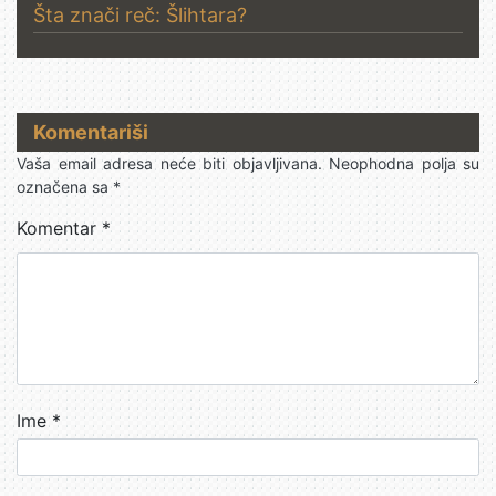
Šta znači reč: Šlihtara?
Komentariši
Vaša email adresa neće biti objavljivana.
Neophodna polja su
označena sa
*
Komentar
*
Ime
*