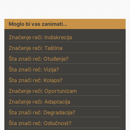
Moglo bi vas zanimati…
Značenje reči: Indiskrecija
Značenje reči: Taština
Šta znači reč: Otuđenje?
Šta znači reč: Vizija?
Šta znači reč: Kolaps?
Značenje reči: Oportunizam
Značenje reči: Adaptacija
Šta znači reč: Degradacija?
Šta znači reč: Odlučnost?