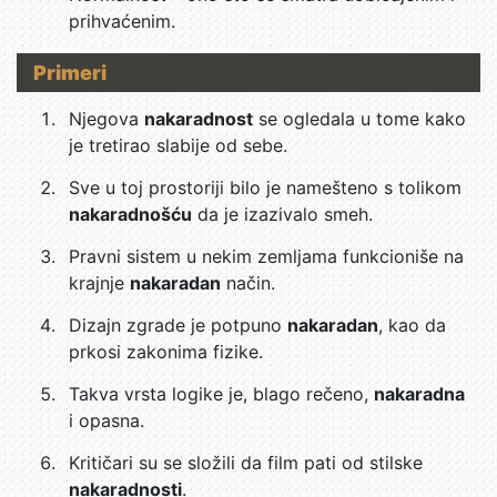
prihvaćenim.
Primeri
Njegova
nakaradnost
se ogledala u tome kako
je tretirao slabije od sebe.
Sve u toj prostoriji bilo je namešteno s tolikom
nakaradnošću
da je izazivalo smeh.
Pravni sistem u nekim zemljama funkcioniše na
krajnje
nakaradan
način.
Dizajn zgrade je potpuno
nakaradan
, kao da
prkosi zakonima fizike.
Takva vrsta logike je, blago rečeno,
nakaradna
i opasna.
Kritičari su se složili da film pati od stilske
nakaradnosti
.