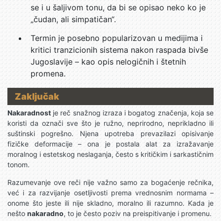
se i u šaljivom tonu, da bi se opisao neko ko je
„čudan, ali simpatičan“.
Termin je posebno popularizovan u medijima i
kritici tranzicionih sistema nakon raspada bivše
Jugoslavije – kao opis nelogičnih i štetnih
promena.
Zaključak
Nakaradnost
je reč snažnog izraza i bogatog značenja, koja se
koristi da označi sve što je ružno, neprirodno, neprikladno ili
suštinski pogrešno. Njena upotreba prevazilazi opisivanje
fizičke deformacije – ona je postala alat za izražavanje
moralnog i estetskog neslaganja, često s kritičkim i sarkastičnim
tonom.
Razumevanje ove reči nije važno samo za bogaćenje rečnika,
već i za razvijanje osetljivosti prema vrednosnim normama –
onome što jeste ili nije skladno, moralno ili razumno. Kada je
nešto
nakaradno
, to je često poziv na preispitivanje i promenu.