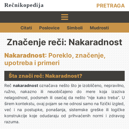
Rečnikopedija
PRETRAGA
Citati
Poslovice
Simboli
Mudrosti
Značenje reči: Nakaradnost
Nakaradnost
: Poreklo, značenje,
upotreba i primeri
Šta znači reč: Nakaradnost?
Reč
nakaradnost
označava nešto što je izobličeno, nepravilno,
ružno, nakazno ili neuobičajeno do mere koja izaziva
nelagodnost, podsmeh ili osećaj da nešto “nije kako treba”. U
širem kontekstu, ovaj pojam se ne odnosi samo na fizički izgled,
već i na postupke, ponašanja, sistemske greške ili logičke
konstrukcije koje odudaraju od prihvaćenih normi i zdravog
razuma.