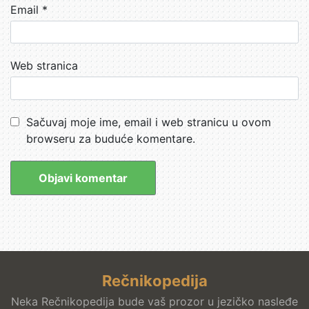
Email
*
Web stranica
Sačuvaj moje ime, email i web stranicu u ovom
browseru za buduće komentare.
Rečnikopedija
Neka Rečnikopedija bude vaš prozor u jezičko nasleđe