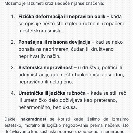
Možemo je razumeti kroz sledeće nijanse značenja:
Fizička deformacija ili nepravilan oblik
– kada
se opisuje nešto što izgleda ružno ili izopačeno
u estetskom smislu.
Ponašajna ili misaona devijacija
– kad se neko
ponaša na neprimeren, čudan ili društveno
neprihvatljiv način.
Sistemska nepravilnost
– u društvu, politici ili
administraciji, gde nešto funkcioniše apsurdno,
nepravično ili nelogično.
Umetnička ili jezička ružnoća
– kada se stil, reč
ili umetničko delo doživljava kao preterano,
neharmonično, bez ukusa.
Dakle,
nakaradnost
se koristi kada želimo da izrazimo
estetsko, moralno ili logičko negodovanje prema nečemu što
doživljavamo kao suštinski pogrešno, izopačeno ili neprirodno.