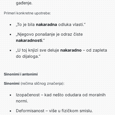
gađenje.
Primeri konkretne upotrebe:
„To je bila
nakaradna
odluka vlasti.“
„Njegovo ponašanje je odraz čiste
nakaradnosti
.“
„U toj knjizi sve deluje
nakaradno
– od zapleta
do dijaloga.“
Sinonimi i antonimi
Sinonimi
(rečima sličnog značenja):
Izopačenost – kad nešto odudara od moralnih
normi.
Deformisanost – više u fizičkom smislu.