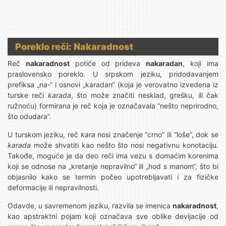
Poreklo reči: Nakaradnost
Reč
nakaradnost
potiče od prideva
nakaradan
, koji ima
praslovensko poreklo. U srpskom jeziku, pridodavanjem
prefiksa „na-“ i osnovi „karadan“ (koja je verovatno izvedena iz
turske reči
karada
, što može značiti nesklad, grešku, ili čak
ružnoću) formirana je reč koja je označavala “nešto neprirodno,
što odudara”.
U turskom jeziku, reč
kara
nosi značenje “crno” ili “loše”, dok se
karada
može shvatiti kao nešto što nosi negativnu konotaciju.
Takođe, moguće je da deo reči ima vezu s domaćim korenima
koji se odnose na „kretanje nepravilno“ ili „hod s manom“, što bi
objasnilo kako se termin počeo upotrebljavati i za fizičke
deformacije ili nepravilnosti.
Odavde, u savremenom jeziku, razvila se imenica
nakaradnost
,
kao apstraktni pojam koji označava sve oblike devijacije od