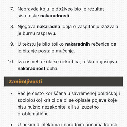
Nepravda koju je doživeo bio je rezultat
sistemske
nakaradnosti
.
Njegova
nakaradna
ideja o vaspitanju izazvala
je burnu raspravu.
U tekstu je bilo toliko
nakaradnih
rečenica da
je čitanje postalo mučenje.
Iza osmeha krila se neka tiha, teško objašnjiva
nakaradnost
duha.
Zanimljivosti
Reč je često korišćena u savremenoj političkoj i
sociološkoj kritici da bi se opisale pojave koje
nisu nužno nezakonite, ali su izuzetno
problematične.
U nekim dijalektima i narodnim pričama koristi