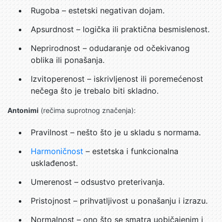
Rugoba – estetski negativan dojam.
Apsurdnost – logička ili praktična besmislenost.
Neprirodnost – odudaranje od očekivanog
oblika ili ponašanja.
Izvitoperenost – iskrivljenost ili poremećenost
nečega što je trebalo biti skladno.
Antonimi
(rečima suprotnog značenja):
Pravilnost – nešto što je u skladu s normama.
Harmoničnost
– estetska i funkcionalna
usklađenost.
Umerenost – odsustvo preterivanja.
Pristojnost – prihvatljivost u ponašanju i izrazu.
Normalnost – ono što se smatra uobičajenim i