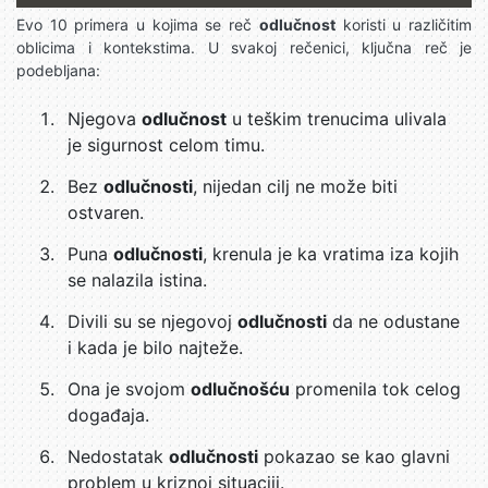
Evo 10 primera u kojima se reč
odlučnost
koristi u različitim
oblicima i kontekstima. U svakoj rečenici, ključna reč je
podebljana:
Njegova
odlučnost
u teškim trenucima ulivala
je sigurnost celom timu.
Bez
odlučnosti
, nijedan cilj ne može biti
ostvaren.
Puna
odlučnosti
, krenula je ka vratima iza kojih
se nalazila istina.
Divili su se njegovoj
odlučnosti
da ne odustane
i kada je bilo najteže.
Ona je svojom
odlučnošću
promenila tok celog
događaja.
Nedostatak
odlučnosti
pokazao se kao glavni
problem u kriznoj situaciji.