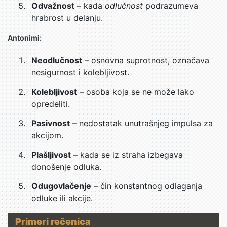
Odvažnost
– kada
odlučnost
podrazumeva
hrabrost u delanju.
Antonimi:
Neodlučnost
– osnovna suprotnost, označava
nesigurnost i kolebljivost.
Kolebljivost
– osoba koja se ne može lako
opredeliti.
Pasivnost
– nedostatak unutrašnjeg impulsa za
akcijom.
Plašljivost
– kada se iz straha izbegava
donošenje odluka.
Odugovlačenje
– čin konstantnog odlaganja
odluke ili akcije.
Primeri rečenica