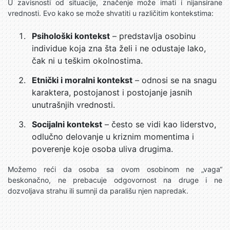
U zavisnosti od situacije, značenje može imati i nijansirane
vrednosti. Evo kako se može shvatiti u različitim kontekstima:
Psihološki kontekst
– predstavlja osobinu
individue koja zna šta želi i ne odustaje lako,
čak ni u teškim okolnostima.
Etnički i moralni kontekst
– odnosi se na snagu
karaktera, postojanost i postojanje jasnih
unutrašnjih vrednosti.
Socijalni kontekst
– često se vidi kao liderstvo,
odlučno delovanje u kriznim momentima i
poverenje koje osoba uliva drugima.
Možemo reći da osoba sa ovom osobinom ne „vaga“
beskonačno, ne prebacuje odgovornost na druge i ne
dozvoljava strahu ili sumnji da parališu njen napredak.