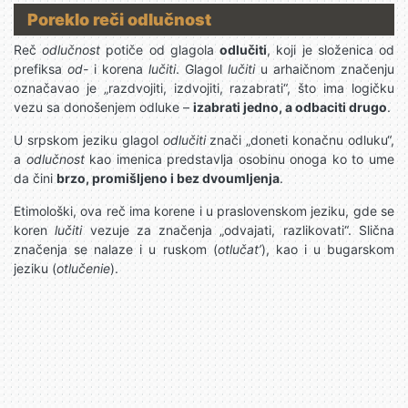
Poreklo reči odlučnost
Reč
odlučnost
potiče od glagola
odlučiti
, koji je složenica od
prefiksa
od-
i korena
lučiti
. Glagol
lučiti
u arhaičnom značenju
označavao je „razdvojiti, izdvojiti, razabrati“, što ima logičku
vezu sa donošenjem odluke –
izabrati jedno, a odbaciti drugo
.
U srpskom jeziku glagol
odlučiti
znači „doneti konačnu odluku“,
a
odlučnost
kao imenica predstavlja osobinu onoga ko to ume
da čini
brzo, promišljeno i bez dvoumljenja
.
Etimološki, ova reč ima korene i u praslovenskom jeziku, gde se
koren
lučiti
vezuje za značenja „odvajati, razlikovati“. Slična
značenja se nalaze i u ruskom (
otlučat’
), kao i u bugarskom
jeziku (
otlučenie
).