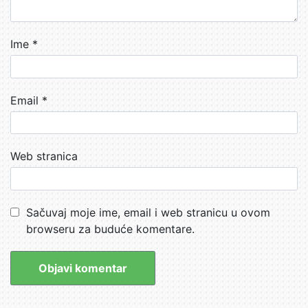
Ime
*
Email
*
Web stranica
Sačuvaj moje ime, email i web stranicu u ovom
browseru za buduće komentare.