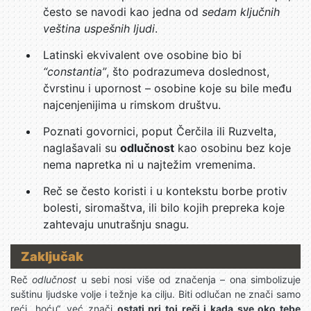
često se navodi kao jedna od
sedam ključnih
veština uspešnih ljudi
.
Latinski ekvivalent ove osobine bio bi
“constantia”
, što podrazumeva doslednost,
čvrstinu i upornost – osobine koje su bile među
najcenjenijima u rimskom društvu.
Poznati govornici, poput Čerčila ili Ruzvelta,
naglašavali su
odlučnost
kao osobinu bez koje
nema napretka ni u najtežim vremenima.
Reč se često koristi i u kontekstu borbe protiv
bolesti, siromaštva, ili bilo kojih prepreka koje
zahtevaju unutrašnju snagu.
Zaključak
Reč
odlučnost
u sebi nosi više od značenja – ona simbolizuje
suštinu ljudske volje i težnje ka cilju. Biti odlučan ne znači samo
reći „hoću“, već znači
ostati pri toj reči i kada sve oko tebe