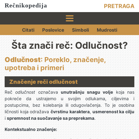
Rečnikopedija
PRETRAGA
Citati
Poslovice
Simboli
Mudrosti
Šta znači reč: Odlučnost?
Odlučnost
: Poreklo, značenje,
upotreba i primeri
Značenje reči odlučnost
Reč
odlučnost
označava
unutrašnju snagu volje
koja nas
pokreće da ustrajemo u svojim odlukama, ciljevima i
postupcima, bez kolebanja ili odugovlačenja. To je osobina
ličnosti koja odražava
čvrstinu karaktera
,
usmerenost ka cilju
i
spremnost na suočavanje sa preprekama
.
Kontekstualno značenje: