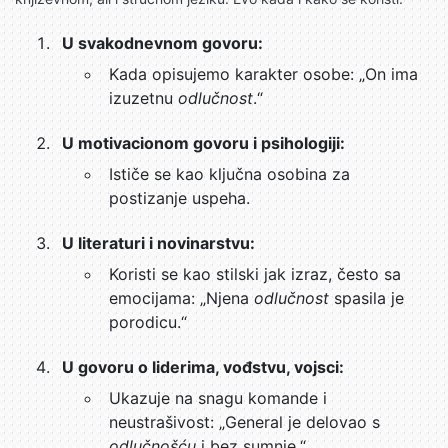
U svakodnevnom govoru:
Kada opisujemo karakter osobe: „On ima
izuzetnu
odlučnost
.“
U motivacionom govoru i psihologiji:
Ističe se kao ključna osobina za
postizanje uspeha.
U literaturi i novinarstvu:
Koristi se kao stilski jak izraz, često sa
emocijama: „Njena
odlučnost
spasila je
porodicu.“
U govoru o liderima, vođstvu, vojsci:
Ukazuje na snagu komande i
neustrašivost: „General je delovao s
odlučnošću
i bez sumnje.“