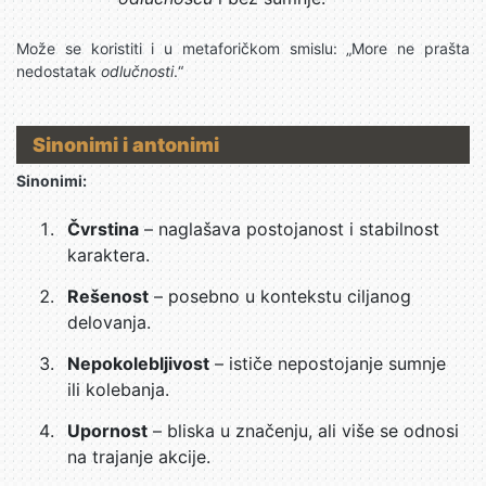
Može se koristiti i u metaforičkom smislu: „More ne prašta
nedostatak
odlučnosti
.“
Sinonimi i antonimi
Sinonimi:
Čvrstina
– naglašava postojanost i stabilnost
karaktera.
Rešenost
– posebno u kontekstu ciljanog
delovanja.
Nepokolebljivost
– ističe nepostojanje sumnje
ili kolebanja.
Upornost
– bliska u značenju, ali više se odnosi
na trajanje akcije.