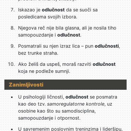
Iskazao je
odlučnost
da se suoči sa
posledicama svojih izbora.
Njegova reč nije bila glasna, ali je nosila tiho
samopouzdanje i
odlučnost
.
Posmatrali su njen izraz lica – pun
odlučnosti
,
bez trunke straha.
Ako želiš da uspeš, moraš razviti
odlučnost
koja ne podleže sumnji.
Zanimljivosti
U psihologiji ličnosti,
odlučnost
se posmatra
kao deo tzv.
samoregulatorne kontrole
, uz
osobine kao što su samodisciplina,
samopouzdanje i otpornost.
U savremenim poslovnim treninzima i lideršipu,