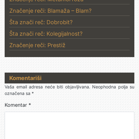
Značenje reči: Blamaža – Blam?
Šta znači reč: Dobrobit?
Šta znači reč: Kolegijalnost?
Značenje reči: Prestiž
Komentariši
Vaša email adresa neće biti objavljivana.
Neophodna polja su
označena sa
*
Komentar
*