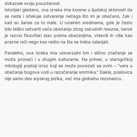
dokazale svoju pouzdanost.
Istorijski gledano, ova izreka ima korene u ljudskoj sklonosti da
se nada i očekuje ostvarenje nečega što im je obećano, čak i
kad su šanse za to male. U ruralnim sredinama, gde je često
bilo teško ostvariti veća obećanja zbog oskudnih resursa, narod
je razvio filozofski stav prema obećanjima, videvši ih više kao
prazne reči nego kao nešto na šta se treba oslanjati.
Paralelno, ova izreka ima univerzalni ton i slično značenje se
može pronaći i u drugim kulturama. Na primer, u starogrčkoj
mitologiji postoji izraz koji se može povezati sa ovim – “vera u
obećanja bogova vodi u razočaranje smrtnika.” Dakle, poslovica
nije samo deo srpskog jezika, već ima globalnu rezonancu.