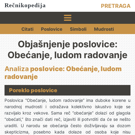
Rečnikopedija
PRETRAGA
Citati
Poslovice
Simboli
Mudrosti
Objašnjenje poslovice:
Obećanje, ludom radovanje
Analiza
poslovice: Obećanje, ludom
radovanje
Poreklo poslovice
Poslovica “Obećanje, ludom radovanje” ima duboke korene u
narodnoj mudrosti i odražava kolektivno iskustvo koje se
razvijalo kroz vekove. Sama reč “obećanje” dolazi od glagola
“obećati,” što znači dati reč, izjaviti ili potvrditi da će se nešto
uraditi. U narodu se obećanja često doživljavaju sa dozom
skepticizma, posebno kada dolaze od osoba koje nisu