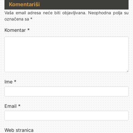
Komentariši
Vaša email adresa neće biti objavljivana.
Neophodna polja su
označena sa
*
Komentar
*
Ime
*
Email
*
Web stranica