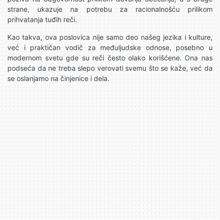
strane, ukazuje na potrebu za racionalnošću prilikom
prihvatanja tuđih reči.
Kao takva, ova poslovica nije samo deo našeg jezika i kulture,
već i praktičan vodič za međuljudske odnose, posebno u
modernom svetu gde su reči često olako korišćene. Ona nas
podseća da ne treba slepo verovati svemu što se kaže, već da
se oslanjamo na činjenice i dela.