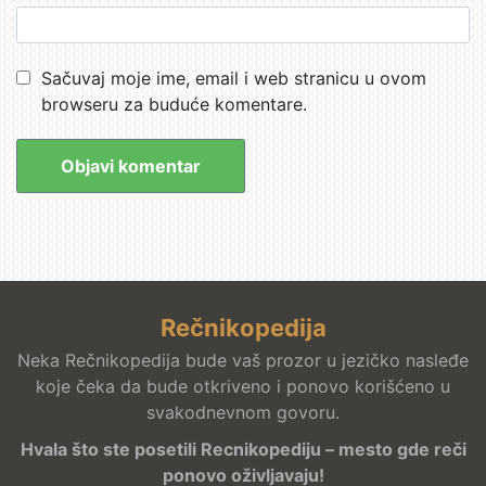
Sačuvaj moje ime, email i web stranicu u ovom
browseru za buduće komentare.
Rečnikopedija
Neka Rečnikopedija bude vaš prozor u jezičko nasleđe
koje čeka da bude otkriveno i ponovo korišćeno u
svakodnevnom govoru.
Hvala što ste posetili Recnikopediju – mesto gde reči
ponovo oživljavaju!