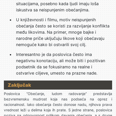
situacijama, posebno kada ljudi imaju loša
iskustva sa neispunjenim obećanjima.
U književnosti i filmu, motiv neispunjenih
obećanja često se koristi za razvijanje konflikta
među likovima. Na primer, mnoge bajke i
narodne priče uključuju likove koji obećavaju
nemoguće kako bi ostvarili svoj cilj.
Interesantno je da poslovica često ima
negativnu konotaciju, ali može biti i pozitivan
podsetnik da se fokusiramo na realne i
ostvarive ciljeve, umesto na prazne nade.
Zaključak
Poslovica “Obećanje, ludom radovanje” predstavlja
bezvremensku mudrost koja nas podseća na oprez i
racionalnost. Iako obećanja često donose nadu, njihova prava
vrednost leži u delima koja ih prate. S jedne strane, poslovica
poziva na odgovornost prilikom davanja obećanja, a s druge