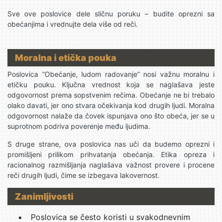
Sve ove poslovice dele sličnu poruku – budite oprezni sa
obećanjima i vrednujte dela više od reči.
Moralna i etička pouka
Poslovica “Obećanje, ludom radovanje” nosi važnu moralnu i
etičku pouku. Ključna vrednost koja se naglašava jeste
odgovornost prema sopstvenim rečima. Obećanje ne bi trebalo
olako davati, jer ono stvara očekivanja kod drugih ljudi. Moralna
odgovornost nalaže da čovek ispunjava ono što obeća, jer se u
suprotnom podriva poverenje među ljudima.
S druge strane, ova poslovica nas uči da budemo oprezni i
promišljeni prilikom prihvatanja obećanja. Etika opreza i
racionalnog razmišljanja naglašava važnost provere i procene
reči drugih ljudi, čime se izbegava lakovernost.
Zanimljivosti
Poslovica se često koristi u svakodnevnim