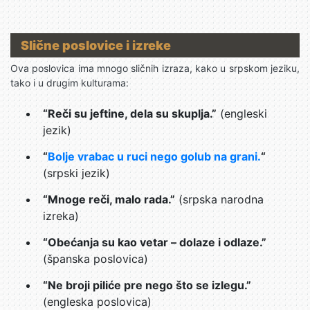
Slične poslovice i izreke
Ova poslovica ima mnogo sličnih izraza, kako u srpskom jeziku,
tako i u drugim kulturama:
“Reči su jeftine, dela su skuplja.”
(engleski
jezik)
“
Bolje vrabac u ruci nego golub na grani.
“
(srpski jezik)
“Mnoge reči, malo rada.”
(srpska narodna
izreka)
“Obećanja su kao vetar – dolaze i odlaze.”
(španska poslovica)
“Ne broji piliće pre nego što se izlegu.”
(engleska poslovica)