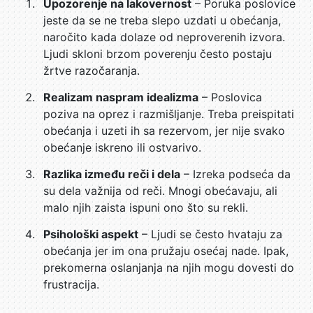
Upozorenje na lakovernost
– Poruka poslovice
jeste da se ne treba slepo uzdati u obećanja,
naročito kada dolaze od neproverenih izvora.
Ljudi skloni brzom poverenju često postaju
žrtve razočaranja.
Realizam naspram idealizma
– Poslovica
poziva na oprez i razmišljanje. Treba preispitati
obećanja i uzeti ih sa rezervom, jer nije svako
obećanje iskreno ili ostvarivo.
Razlika između reči i dela
– Izreka podseća da
su dela važnija od reči. Mnogi obećavaju, ali
malo njih zaista ispuni ono što su rekli.
Psihološki aspekt
– Ljudi se često hvataju za
obećanja jer im ona pružaju osećaj nade. Ipak,
prekomerna oslanjanja na njih mogu dovesti do
frustracija.