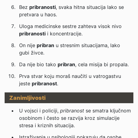
Bez
pribranosti
, svaka hitna situacija lako se
pretvara u haos.
Uloga medicinske sestre zahteva visok nivo
pribranosti
i koncentracije.
On nije
pribran
u stresnim situacijama, lako
gubi živce.
Da nije bio tako
pribran
, cela misija bi propala.
Prva stvar koju moraš naučiti u vatrogastvu
jeste
pribranost
.
Zanimljivosti
U vojsci i policiji,
pribranost
se smatra ključnom
osobinom i često se razvija kroz simulacije
stresa i kriznih situacija.
Istraživanja u psihologiji pokazuju da osobe