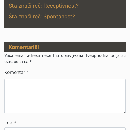
Šta znači reč: Receptivnost?
Šta znači reč: Spontanost?
Komentariši
Vaša email adresa neće biti objavljivana.
Neophodna polja su
označena sa
*
Komentar
*
Ime
*