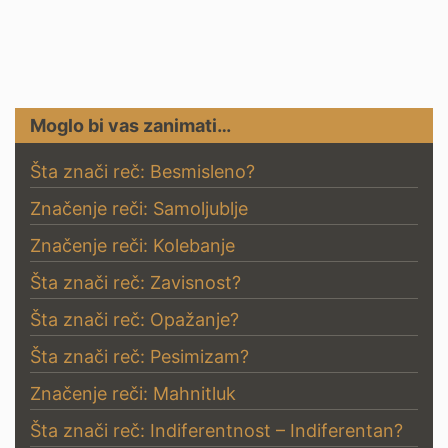
Moglo bi vas zanimati…
Šta znači reč: Besmisleno?
Značenje reči: Samoljublje
Značenje reči: Kolebanje
Šta znači reč: Zavisnost?
Šta znači reč: Opažanje?
Šta znači reč: Pesimizam?
Značenje reči: Mahnitluk
Šta znači reč: Indiferentnost – Indiferentan?