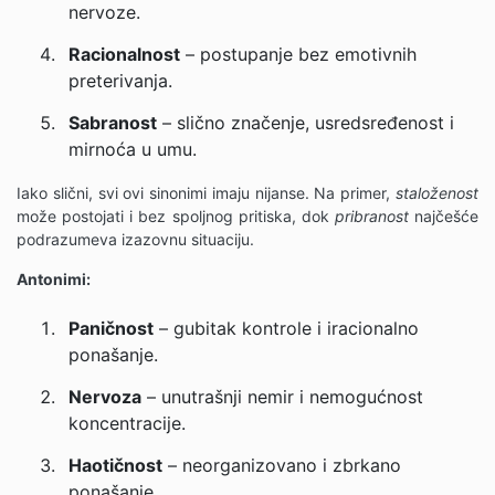
nervoze.
Racionalnost
– postupanje bez emotivnih
preterivanja.
Sabranost
– slično značenje, usredsređenost i
mirnoća u umu.
Iako slični, svi ovi sinonimi imaju nijanse. Na primer,
staloženost
može postojati i bez spoljnog pritiska, dok
pribranost
najčešće
podrazumeva izazovnu situaciju.
Antonimi:
Paničnost
– gubitak kontrole i iracionalno
ponašanje.
Nervoza
– unutrašnji nemir i nemogućnost
koncentracije.
Haotičnost
– neorganizovano i zbrkano
ponašanje.