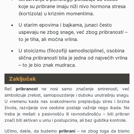
koje su
pribrane
imaju niži nivo hormona stresa
(kortizola) u kriznim momentima.
U starim epovima i bajkama, junaci često
uspevaju ne zbog snage, već zbog
pribranosti
–
to je tiha, ali moćna vrlina.
U stoicizmu (filozofiji samodiscipline), osobina
slična
pribranosti
bila je jedna od najvećih vrlina
– to je bio znak mudraca.
Zaključak
Reč
pribranost
ne nosi samo značenje smirenosti, već
simbolizuje zrelost, samopouzdanje i duboku unutrašnju snagu.
U vremenu kada nas svakodnevno preplavljuju stres i brzina
života, razvijanje ove osobine postaje važnije nego ikada. Ne
treba je mešati s pasivnošću ili ravnodušnošću – biti pribran
znači biti aktivan u umu i postupcima, ali bez gubitka kontrole.
Učimo, dakle, da budemo
pribrani
– ne zbog toga da bismo