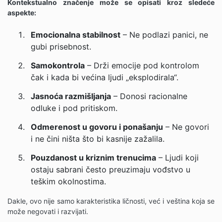
Kontekstualno značenje može se opisati kroz sledeće
aspekte:
Emocionalna stabilnost
– Ne podlazi panici, ne
gubi prisebnost.
Samokontrola
– Drži emocije pod kontrolom
čak i kada bi većina ljudi „eksplodirala“.
Jasnoća razmišljanja
– Donosi racionalne
odluke i pod pritiskom.
Odmerenost u govoru i ponašanju
– Ne govori
i ne čini ništa što bi kasnije zažalila.
Pouzdanost u kriznim trenucima
– Ljudi koji
ostaju sabrani često preuzimaju vođstvo u
teškim okolnostima.
Dakle, ovo nije samo karakteristika ličnosti, već i veština koja se
može negovati i razvijati.