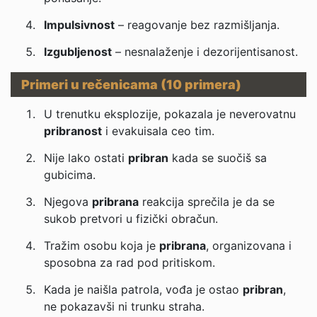
Impulsivnost
– reagovanje bez razmišljanja.
Izgubljenost
– nesnalaženje i dezorijentisanost.
Primeri u rečenicama (10 primera)
U trenutku eksplozije, pokazala je neverovatnu
pribranost
i evakuisala ceo tim.
Nije lako ostati
pribran
kada se suočiš sa
gubicima.
Njegova
pribrana
reakcija sprečila je da se
sukob pretvori u fizički obračun.
Tražim osobu koja je
pribrana
, organizovana i
sposobna za rad pod pritiskom.
Kada je naišla patrola, vođa je ostao
pribran
,
ne pokazavši ni trunku straha.