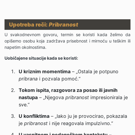
Upotreba reči:
Pribranost
U svakodnevnom govoru, termin se koristi kada želimo da
opišemo osobu koja zadržava prisebnost i mirnoću u teškim ili
napetim okolnostima.
Uobičajene situacije kada se koristi:
U kriznim momentima
– „Ostala je potpuno
pribrana
i pozvala pomoć.“
Tokom ispita, razgovora za posao ili javnih
nastupa
– „Njegova
pribranost
impresionirala je
sve.“
U konfliktima
– „Iako ju je provocirao, pokazala
je
pribranost
i nije reagovala impulzivno.“
U vaspitnom i pedagoškom kontekstu
–