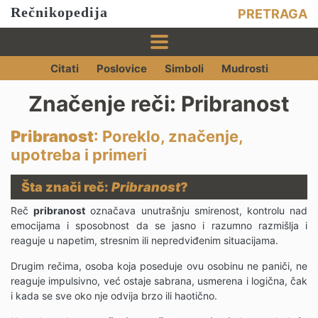
Rečnikopedija
PRETRAGA
Citati
Poslovice
Simboli
Mudrosti
Značenje reči: Pribranost
Pribranost
: Poreklo, značenje,
upotreba i primeri
Šta znači reč:
Pribranost
?
Reč
pribranost
označava unutrašnju smirenost, kontrolu nad
emocijama i sposobnost da se jasno i razumno razmišlja i
reaguje u napetim, stresnim ili nepredviđenim situacijama.
Drugim rečima, osoba koja poseduje ovu osobinu ne paniči, ne
reaguje impulsivno, već ostaje sabrana, usmerena i logična, čak
i kada se sve oko nje odvija brzo ili haotično.