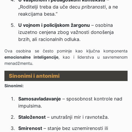
„Roditelji treba da uče decu
pribranosti
, a ne
reakcijama besa.“
U vojnom i policijskom žargonu
– osobina
izuzetno cenjena zbog važnosti donošenja
brzih, ali racionalnih odluka.
Ova osobina se često pominje kao ključna komponenta
emocionalne inteligencije
, kao i liderstva u savremenom
menadžmentu.
Sinonimi i antonimi
Sinonimi:
Samosavladavanje
– sposobnost kontrole nad
impulsima.
Staloženost
– unutrašnji mir i ravnoteža.
Smirenost
– stanje bez uznemirenosti ili