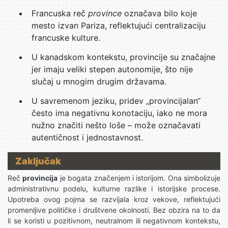
Francuska reč
province
označava bilo koje
mesto izvan Pariza, reflektujući centralizaciju
francuske kulture.
U kanadskom kontekstu, provincije su značajne
jer imaju veliki stepen autonomije, što nije
slučaj u mnogim drugim državama.
U savremenom jeziku, pridev „provincijalan“
često ima negativnu konotaciju, iako ne mora
nužno značiti nešto loše – može označavati
autentičnost i jednostavnost.
Zaključak
Reč
provincija
je bogata značenjem i istorijom. Ona simbolizuje
administrativnu podelu, kulturne razlike i istorijske procese.
Upotreba ovog pojma se razvijala kroz vekove, reflektujući
promenljive političke i društvene okolnosti. Bez obzira na to da
li se koristi u pozitivnom, neutralnom ili negativnom kontekstu,