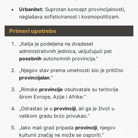
Urbanitet:
Suprotan koncept provincijalnosti,
naglašava sofisticiranost i kosmopolitizam.
Primeri upotrebe
„Italija je podeljena na dvadeset
administrativnih jedinica, uključujući pet
posebnih
autonomnih provincija.“
„Njegov stav prema umetnosti bio je prilično
provincijalan
.“
„Rimske
provincije
obuhvatale su teritorije
širom Evrope, Azije i Afrike.“
„Odrastao je u
provinciji
, ali ga je život u
velikom gradu brzo privukao.“
„Iako mali grad pripada
provinciji
, njegov
kulturni značaj ne može se osporiti.“