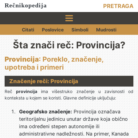
Rečnikopedija
PRETRAGA
Citati
Poslovice
Simboli
Mudrosti
Šta znači reč: Provincija?
Provincija
: Poreklo, značenje,
upotreba i primeri
Značenje reči: Provincija
Reč
provincija
ima višestruko značenje u zavisnosti od
konteksta u kojem se koristi. Glavne definicije uključuju:
Geografsko značenje:
Provincija označava
teritorijalnu jedinicu unutar države koja obično
ima određeni stepen autonomije ili
administrativne nadležnosti. Na primer, Kanada