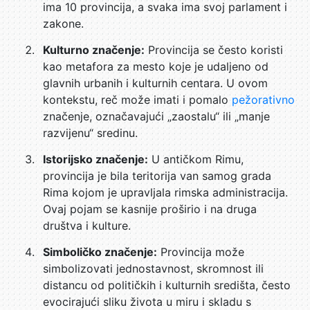
ima 10 provincija, a svaka ima svoj parlament i
zakone.
Kulturno značenje:
Provincija se često koristi
kao metafora za mesto koje je udaljeno od
glavnih urbanih i kulturnih centara. U ovom
kontekstu, reč može imati i pomalo
pežorativno
značenje, označavajući „zaostalu“ ili „manje
razvijenu“ sredinu.
Istorijsko značenje:
U antičkom Rimu,
provincija je bila teritorija van samog grada
Rima kojom je upravljala rimska administracija.
Ovaj pojam se kasnije proširio i na druga
društva i kulture.
Simboličko značenje:
Provincija može
simbolizovati jednostavnost, skromnost ili
distancu od političkih i kulturnih središta, često
evocirajući sliku života u miru i skladu s