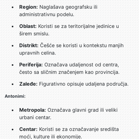
Region:
Naglašava geografsku ili
administrativnu podelu.
Oblast:
Koristi se za teritorijalne jedinice u
širem smislu.
Distrikt:
Češće se koristi u kontekstu manjih
upravnih celina.
Periferija:
Označava udaljenost od centra,
često sa sličnim značenjem kao provincija.
Zaleđe:
Figurativno opisuje udaljena područja.
Antonimi:
Metropola:
Označava glavni grad ili veliki
urbani centar.
Centar:
Koristi se za označavanje središta
moći, kulture ili ekonomije.