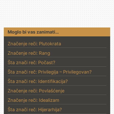
Moglo bi vas zanimati…
Značenje reči: Plutokrata
Značenje reči: Rang
Šta znači reč: Počast?
Šta znači reč: Privilegija – Privilegovan?
Šta znači reč: Identifikacija?
Značenje reči: Povlašćenje
Značenje reči: Idealizam
Šta znači reč: Hijerarhija?