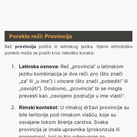
Poreklo reči: Provincija
Reč
provincija
potiče iz latinskog jezika. Njeno etimološko
poreklo može se pratiti kroz nekoliko koraka:
Latinska osnova:
Reč „provincia“ u latinskom
jeziku kombinacija je dve reči:
pro
(što znači
„za“ ili „u ime“) i
vincere
(što znači „pobediti“ ili
„osvojiti“). Doslovno, „provincia“ bi se mogla
prevesti kao „osvojeno područje u ime vlasti“.
Rimski kontekst:
U rimskoj državi provincije su
bile teritorije pod rimskom vlašću, koje su
osvajane tokom širenja carstva. Svaka
provincija je imala upravnika (prokonzula ili
propretara), koji je bio odgovoran za