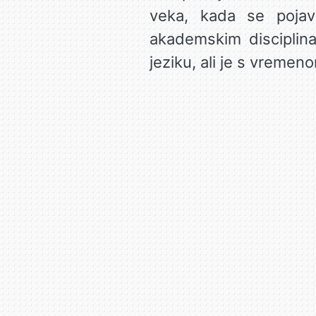
veka, kada se pojavi
akademskim disciplin
jeziku, ali je s vremen