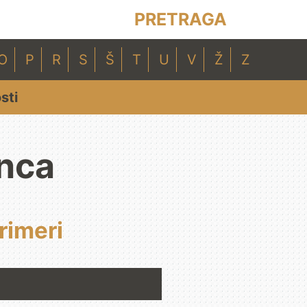
PRETRAGA
O
P
R
S
Š
T
U
V
Ž
Z
sti
enca
rimeri