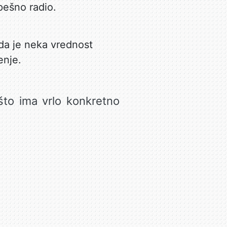
spešno radio.
da je neka vrednost
enje.
što ima vrlo konkretno