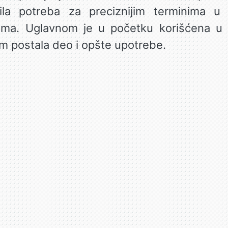
la potreba za preciznijim terminima u na
ama. Uglavnom je u početku korišćena u
om postala deo i opšte upotrebe.