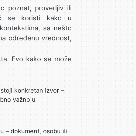
poznat, proverljiv ili
reč se koristi kako u
kontekstima, sa nešto
 ima određenu vrednost,
ksta. Evo kako se može
toji konkretan izvor –
sebno važno u
 – dokument, osobu ili