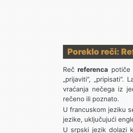
Poreklo reči: R
Reč
referenca
potiče 
„prijaviti“, „pripisati“.
vraćanja nečega iz j
rečeno ili poznato.
U francuskom jeziku s
jezike, uključujući engl
U srpski jezik dolazi 