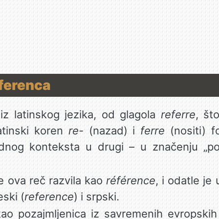
eferenca
iz latinskog jezika, od glagola
referre
, št
 Latinski koren
re-
(nazad) i
ferre
(nositi) f
ednog konteksta u drugi – u značenju „po
e ova reč razvila kao
référence
, i odatle j
eski (
reference
) i srpski.
kao pozajmljenica iz savremenih evropskih