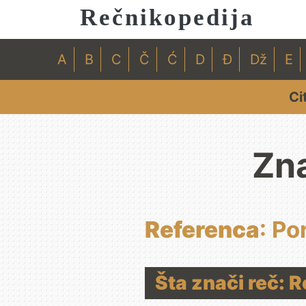
Rečnikopedija
A
B
C
Č
Ć
D
Đ
Dž
E
Ci
Zna
Referenca
: Po
Šta znači reč: 