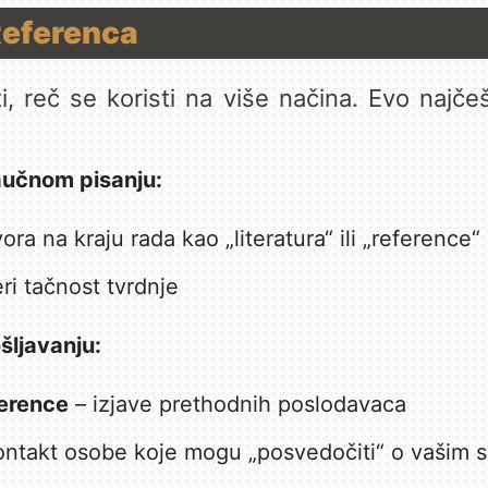
Referenca
i, reč se koristi na više načina. Evo najče
učnom pisanju:
ra na kraju rada kao „literatura“ ili „reference“
i tačnost tvrdnje
šljavanju:
ference
– izjave prethodnih poslodavaca
ontakt osobe koje mogu „posvedočiti“ o vašim 