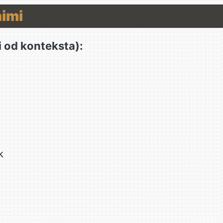
nimi
i od konteksta):
k