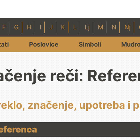
F
G
H
I
J
K
L
Lj
M
N
Nj
tati
Poslovice
Simboli
Mudro
čenje reči: Refer
reklo, značenje, upotreba i p
Referenca