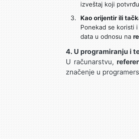
izveštaj koji potvrđ
Kao orijentir ili ta
Ponekad se koristi 
data u odnosu na
r
4. U programiranju i 
U računarstvu,
refere
značenje u programers