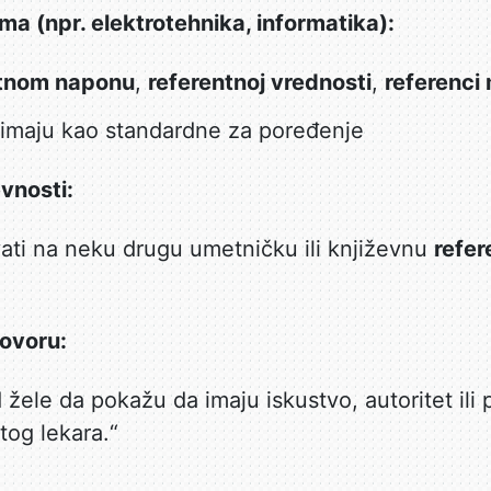
ma (npr. elektrotehnika, informatika):
ntnom naponu
,
referentnoj vrednosti
,
referenci
zimaju kao standardne za poređenje
evnosti:
ti na neku drugu umetničku ili književnu
refe
ovoru:
d žele da pokažu da imaju iskustvo, autoritet il
tog lekara.“