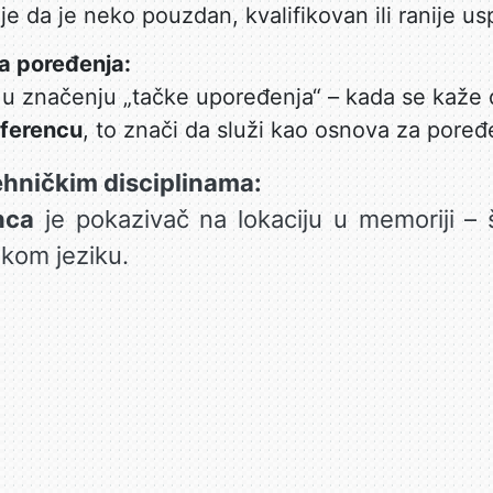
uje da je neko pouzdan, kvalifikovan ili ranije u
čka poređenja:
i u značenju „tačke upoređenja“ – kada se kaže 
eferencu
, to znači da služi kao osnova za poređ
tehničkim disciplinama:
nca
je pokazivač na lokaciju u memoriji – 
kom jeziku.