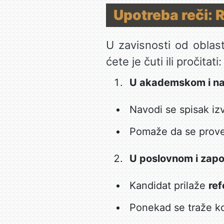
Upotreba reči: 
U zavisnosti od oblast
ćete je čuti ili pročitati:
U akademskom i na
Navodi se spisak izvo
Pomaže da se prover
U poslovnom i zapo
Kandidat prilaže
re
Ponekad se traže k