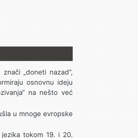
o znači „doneti nazad“,
ormiraju osnovnu ideju
zivanja“ na nešto već
e ušla u mnoge evropske
 jezika tokom 19. i 20.