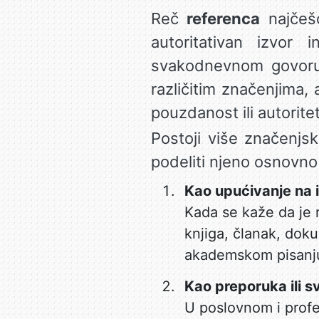
Reč
referenca
najčešć
autoritativan izvor 
svakodnevnom govoru,
različitim značenjima,
pouzdanost ili autoritet
Postoji više značenjs
podeliti njeno osnovno
Kao upućivanje na i
Kada se kaže da je 
knjiga, članak, dok
akademskom pisanj
Kao preporuka ili s
U poslovnom i prof