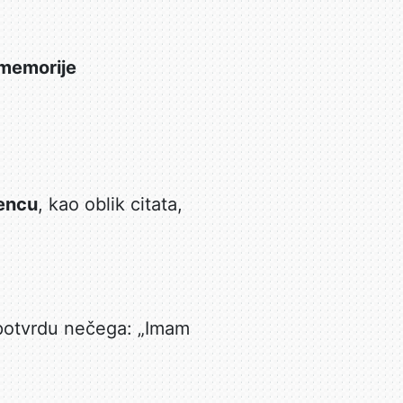
 memorije
rencu
, kao oblik citata,
i potvrdu nečega: „Imam