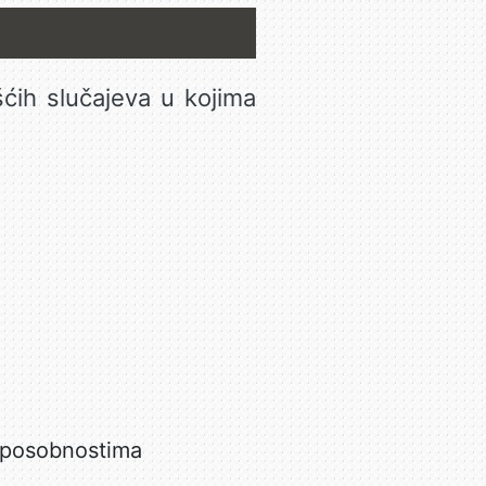
šćih slučajeva u kojima
sposobnostima