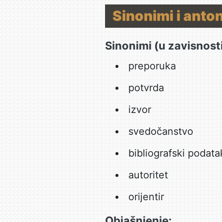
Sinonimi i anto
Sinonimi (u zavisnost
preporuka
potvrda
izvor
svedočanstvo
bibliografski podata
autoritet
orijentir
Objašnjenje: