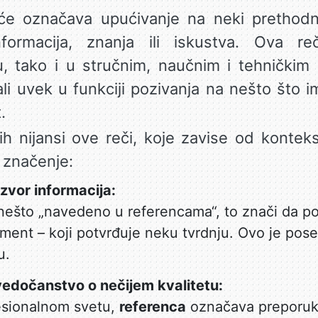
e označava upućivanje na neki prethodno 
informacija, znanja ili iskustva. Ova 
 tako i u stručnim, naučnim i tehničkim 
 ali uvek u funkciji pozivanja na nešto što
.
kih nijansi ove reči, koje zavise od konte
 značenje:
zvor informacija:
nešto „navedeno u referencama“, to znači da pos
ument – koji potvrđuje neku tvrdnju. Ovo je po
u.
vedočanstvo o nečijem kvalitetu:
esionalnom svetu,
referenca
označava preporuku