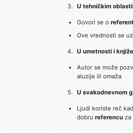
U tehničkim oblasti
Govori se o
refere
Ove vrednosti se u
U umetnosti i knjiž
Autor se može pozva
aluzije ili omaža
U svakodnevnom g
Ljudi koriste reč ka
dobru
referencu
za 