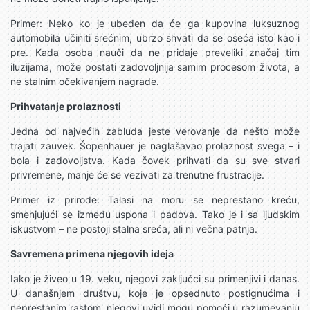
Primer: Neko ko je ubeđen da će ga kupovina luksuznog
automobila učiniti srećnim, ubrzo shvati da se oseća isto kao i
pre. Kada osoba nauči da ne pridaje preveliki značaj tim
iluzijama, može postati zadovoljnija samim procesom života, a
ne stalnim očekivanjem nagrade.
Prihvatanje prolaznosti
Jedna od najvećih zabluda jeste verovanje da nešto može
trajati zauvek. Šopenhauer je naglašavao prolaznost svega – i
bola i zadovoljstva. Kada čovek prihvati da su sve stvari
privremene, manje će se vezivati za trenutne frustracije.
Primer iz prirode: Talasi na moru se neprestano kreću,
smenjujući se između uspona i padova. Tako je i sa ljudskim
iskustvom – ne postoji stalna sreća, ali ni večna patnja.
Savremena primena njegovih ideja
Iako je živeo u 19. veku, njegovi zaključci su primenjivi i danas.
U današnjem društvu, koje je opsednuto postignućima i
neprestanim rastom, njegovi uvidi mogu pomoći u razumevanju