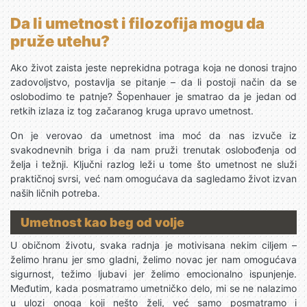
Da li umetnost i filozofija mogu da
pruže utehu?
Ako život zaista jeste neprekidna potraga koja ne donosi trajno
zadovoljstvo, postavlja se pitanje – da li postoji način da se
oslobodimo te patnje? Šopenhauer je smatrao da je jedan od
retkih izlaza iz tog začaranog kruga upravo umetnost.
On je verovao da umetnost ima moć da nas izvuče iz
svakodnevnih briga i da nam pruži trenutak oslobođenja od
želja i težnji. Ključni razlog leži u tome što umetnost ne služi
praktičnoj svrsi, već nam omogućava da sagledamo život izvan
naših ličnih potreba.
Umetnost kao beg od volje
U običnom životu, svaka radnja je motivisana nekim ciljem –
želimo hranu jer smo gladni, želimo novac jer nam omogućava
sigurnost, težimo ljubavi jer želimo emocionalno ispunjenje.
Međutim, kada posmatramo umetničko delo, mi se ne nalazimo
u ulozi onoga koji nešto želi, već samo posmatramo i