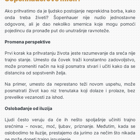
Ako prihvatimo da je ljudsko postojanje neprekidna borba, kako
onda treba živeti? Šopenhauer nije nudio jednostavne
odgovore, ali je dao nekoliko smernica koje mogu pomoći
pojedincu da pronađe put do unutrašnje ravnoteže.
Promena perspektive
Prvi korak ka prihvatanju života jeste razumevanje da sreća nije
trajno stanje. Umesto da čovek traži konstantno zadovoljstvo,
može promeniti način na koji posmatra stvari i učiti kako da se
distancira od sopstvenih želja.
Na primer, umesto da neprestano teži novom uspehu, može
posmatrati život kao niz trenutaka koji dolaze i prolaze, bez
prevelike vezanosti za ishod.
Oslobađanje od iluzija
Ljudi često veruju da će ih nešto spoljašnje učiniti trajno
srećnima – novac, moć, ljubav, priznanje. Međutim, kada se
oslobodimo te iluzije, prestajemo da jurimo za nečim što nikada
ne može doneti trajno ispunjenje.