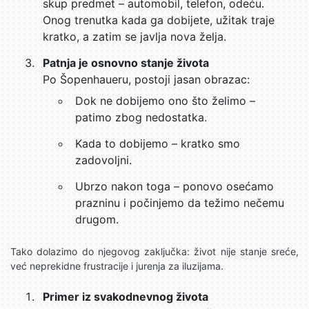
skup predmet – automobil, telefon, odeću.
Onog trenutka kada ga dobijete, užitak traje
kratko, a zatim se javlja nova želja.
Patnja je osnovno stanje života
Po Šopenhaueru, postoji jasan obrazac:
Dok ne dobijemo ono što želimo –
patimo zbog nedostatka.
Kada to dobijemo – kratko smo
zadovoljni.
Ubrzo nakon toga – ponovo osećamo
prazninu i počinjemo da težimo nečemu
drugom.
Tako dolazimo do njegovog zaključka: život nije stanje sreće,
već neprekidne frustracije i jurenja za iluzijama.
Primer iz svakodnevnog života