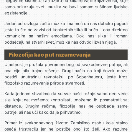
njegovom sistemu. Za razliku od slikarstva ili književnosti, koje
samo prikazuju svet, muzika se bavi samom suštinom ljudske
egzistencije.
Jedan od razloga zašto muzika ima moć da nas duboko pogodi
jeste to što ne zavisi od konkretnih slika ili priča – ona direktno
komunicira sa našim emocijama. Dok nas slika ili roman
podsećaju na stvarni svet, muzika nas odvodi izvan njega.
Filozofija kao put razumevanja
Umetnost je pružala privremeni beg od svakodnevne patnje, ali
ona nije bila trajno rešenje. Drugi način na koji čovek može
postići unutrašnju ravnotežu, po Šopenhaueru, jeste kroz
filozofsko razumevanje prirode stvarnosti.
Kada jednom shvatimo da su sve naše težnje samo deo veće
sile koju ne možemo kontrolisati, možemo ih posmatrati sa
distance. Drugim rečima, filozofija nas ne oslobađa same
patnje, ali nas uči kako da je prihvatimo.
Primer iz svakodnevnog života: Zamislimo osobu koja stalno
oseća frustraciju jer ne postiže ono što želi. Ako razume