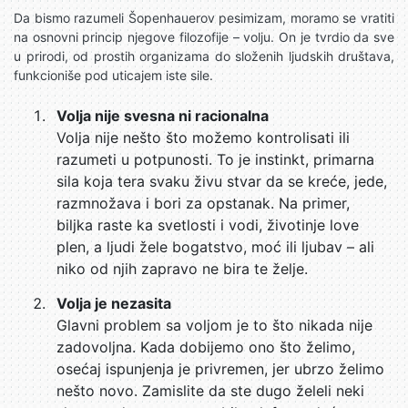
Da bismo razumeli Šopenhauerov pesimizam, moramo se vratiti
na osnovni princip njegove filozofije – volju. On je tvrdio da sve
u prirodi, od prostih organizama do složenih ljudskih društava,
funkcioniše pod uticajem iste sile.
Volja nije svesna ni racionalna
Volja nije nešto što možemo kontrolisati ili
razumeti u potpunosti. To je instinkt, primarna
sila koja tera svaku živu stvar da se kreće, jede,
razmnožava i bori za opstanak. Na primer,
biljka raste ka svetlosti i vodi, životinje love
plen, a ljudi žele bogatstvo, moć ili ljubav – ali
niko od njih zapravo ne bira te želje.
Volja je nezasita
Glavni problem sa voljom je to što nikada nije
zadovoljna. Kada dobijemo ono što želimo,
osećaj ispunjenja je privremen, jer ubrzo želimo
nešto novo. Zamislite da ste dugo želeli neki