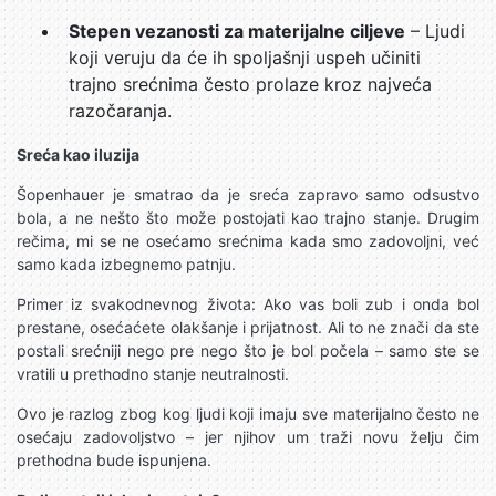
Stepen vezanosti za materijalne ciljeve
– Ljudi
koji veruju da će ih spoljašnji uspeh učiniti
trajno srećnima često prolaze kroz najveća
razočaranja.
Sreća kao iluzija
Šopenhauer je smatrao da je sreća zapravo samo odsustvo
bola, a ne nešto što može postojati kao trajno stanje. Drugim
rečima, mi se ne osećamo srećnima kada smo zadovoljni, već
samo kada izbegnemo patnju.
Primer iz svakodnevnog života: Ako vas boli zub i onda bol
prestane, osećaćete olakšanje i prijatnost. Ali to ne znači da ste
postali srećniji nego pre nego što je bol počela – samo ste se
vratili u prethodno stanje neutralnosti.
Ovo je razlog zbog kog ljudi koji imaju sve materijalno često ne
osećaju zadovoljstvo – jer njihov um traži novu želju čim
prethodna bude ispunjena.