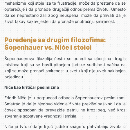
mehanizme koji stoje iza te frustracije, može da prestane da se
opterećuje i da pronađe drugačiji odnos prema životu. Umesto
da se neprestano žali zbog neuspeha, može da prihvati da je
život takav kakav jeste i da pronađe unutrašnju smirenost.
Poređenje sa drugim filozofima:
Šopenhauer vs. Niče i stoici
Šopenhauerova filozofija često se poredi sa učenjima drugih
mislioca koji su se bavili pitanjem ljudske sudbine i načina na
koji se može pronaći smirenost u svetu koji nije uvek naklonjen
pojedincu.
Niče kao kritičar pesimizma
Fridrih Niče je u potpunosti odbacio Šopenhauerov pesimizam.
Smatrao je da je njegovo viđenje života previše pasivno i da je
čovek sposoban da prevaziđe patnju ne kroz beg, već kroz
stvaranje sopstvene vrednosti i smisla.
Niče je tvrdio da je ključ ljudske snage u prihvatanju života u