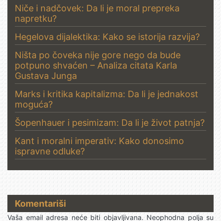
Niče i nadčovek: Da li je moral prepreka
napretku?
Hegelova dijalektika: Kako se istorija razvija?
Ništa po čoveka nije gore nego da bude
potpuno shvaćen – Analiza citata Karla
Gustava Junga
Marks i kritika kapitalizma: Da li je jednakost
moguća?
Šopenhauer i pesimizam: Da li je život patnja?
Kant i moralni imperativ: Kako donosimo
ispravne odluke?
Komentariši
Vaša email adresa neće biti objavljivana.
Neophodna polja su