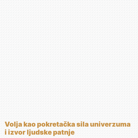
Volja kao pokretačka sila univerzuma
i izvor ljudske patnje