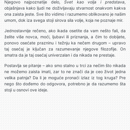
Njegovo najpoznatije delo,
Svet kao volja i predstava
,
objašnjava kako ljudi ne doživljavaju stvarnost onakvom kakva
ona zaista jeste. Sve što vidimo i razumemo oblikovano je našim
umom, dok iza svega stoji sirova sila volje, koja ne poznaje mir.
Jednostavnije rečeno, ako ikada osetite da vam nešto fali, da
želite više novca, moći, ljubavi ili priznanja, a čim to dobijete,
ponovo osećate prazninu i težnju ka nečem drugom – upravo
taj osećaj je ključan za razumevanje njegove filozofije. On
smatra da je taj osećaj univerzalan i da nikada ne prestaje.
Postavlja se pitanje – ako smo stalno u trci za nečim što nikada
ne možemo zaista imati, zar to ne znači da je ceo život jedna
velika patnja? Da li je moguće pronaći izlaz iz tog kruga? Pre
nego što dođemo do odgovora, potrebno je da razumemo šta
stoji u osnovi ove ideje.