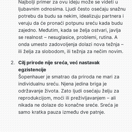
Najbolji primer za ovu ideju može se videti u
ljubavnim odnosima. Ljudi često osećaju snažnu
potrebu da budu sa nekim, idealizuju partnera i
veruju da će pronaći potpunu sreću kada budu
zajedno. Međutim, kada se želja ostvari, javlja
se realnost – nesuglasice, problemi, rutina. A
onda umesto zadovoljenja dolazi nova težnja –
ili želja za slobodom, ili težnja za nečim novim.
Cilj prirode nije sreća, već nastavak
egzistencije
Šopenhauer je smatrao da priroda ne mari za
individualnu sreću. Njena jedina briga je
održavanje života. Zato ljudi osećaju želju za
reprodukcijom, moći ili preživljavanjem – ali
nikada ne dolaze do konačne sreće. Sreća je
samo kratka pauza između dve patnje.