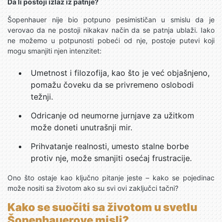
Da li postoji izlaz iz patnje?
Šopenhauer nije bio potpuno pesimističan u smislu da je
verovao da ne postoji nikakav način da se patnja ublaži. Iako
ne možemo u potpunosti pobeći od nje, postoje putevi koji
mogu smanjiti njen intenzitet:
Umetnost i filozofija, kao što je već objašnjeno,
pomažu čoveku da se privremeno oslobodi
težnji.
Odricanje od neumorne jurnjave za užitkom
može doneti unutrašnji mir.
Prihvatanje realnosti, umesto stalne borbe
protiv nje, može smanjiti osećaj frustracije.
Ono što ostaje kao ključno pitanje jeste – kako se pojedinac
može nositi sa životom ako su svi ovi zaključci tačni?
Kako se suočiti sa životom u svetlu
Šopenhauerove misli?