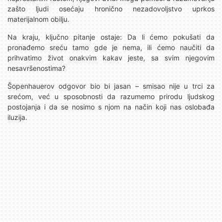
zašto ljudi osećaju hronično nezadovoljstvo uprkos
materijalnom obilju.
Na kraju, ključno pitanje ostaje: Da li ćemo pokušati da
pronađemo sreću tamo gde je nema, ili ćemo naučiti da
prihvatimo život onakvim kakav jeste, sa svim njegovim
nesavršenostima?
Šopenhauerov odgovor bio bi jasan – smisao nije u trci za
srećom, već u sposobnosti da razumemo prirodu ljudskog
postojanja i da se nosimo s njom na način koji nas oslobađa
iluzija.