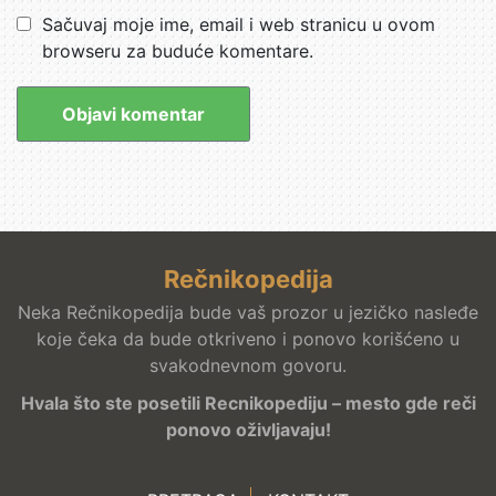
Sačuvaj moje ime, email i web stranicu u ovom
browseru za buduće komentare.
Rečnikopedija
Neka Rečnikopedija bude vaš prozor u jezičko nasleđe
koje čeka da bude otkriveno i ponovo korišćeno u
svakodnevnom govoru.
Hvala što ste posetili Recnikopediju – mesto gde reči
ponovo oživljavaju!