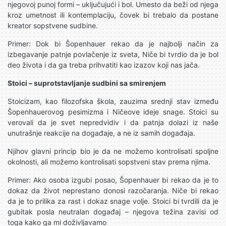
njegovoj punoj formi – uključujući i bol. Umesto da beži od njega
kroz umetnost ili kontemplaciju, čovek bi trebalo da postane
kreator sopstvene sudbine.
Primer: Dok bi Šopenhauer rekao da je najbolji način za
izbegavanje patnje povlačenje iz sveta, Niče bi tvrdio da je bol
deo života i da ga treba prihvatiti kao izazov koji nas jača.
Stoici – suprotstavljanje sudbini sa smirenjem
Stoicizam, kao filozofska škola, zauzima srednji stav između
Šopenhauerovog pesimizma i Ničeove ideje snage. Stoici su
verovali da je svet nepredvidiv i da patnja dolazi iz naše
unutrašnje reakcije na događaje, a ne iz samih događaja.
Njihov glavni princip bio je da ne možemo kontrolisati spoljne
okolnosti, ali možemo kontrolisati sopstveni stav prema njima.
Primer: Ako osoba izgubi posao, Šopenhauer bi rekao da je to
dokaz da život neprestano donosi razočaranja. Niče bi rekao
da je to prilika za rast i dokaz snage volje. Stoici bi tvrdili da je
gubitak posla neutralan događaj – njegova težina zavisi od
toga kako ga mi doživljavamo