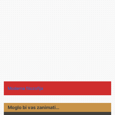
Moderna filozofija
Moglo bi vas zanimati…