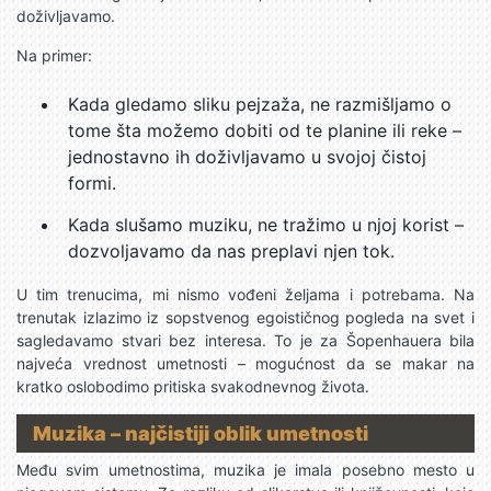
doživljavamo.
Na primer:
Kada gledamo sliku pejzaža, ne razmišljamo o
tome šta možemo dobiti od te planine ili reke –
jednostavno ih doživljavamo u svojoj čistoj
formi.
Kada slušamo muziku, ne tražimo u njoj korist –
dozvoljavamo da nas preplavi njen tok.
U tim trenucima, mi nismo vođeni željama i potrebama. Na
trenutak izlazimo iz sopstvenog egoističnog pogleda na svet i
sagledavamo stvari bez interesa. To je za Šopenhauera bila
najveća vrednost umetnosti – mogućnost da se makar na
kratko oslobodimo pritiska svakodnevnog života.
Muzika – najčistiji oblik umetnosti
Među svim umetnostima, muzika je imala posebno mesto u