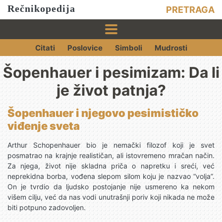
Rečnikopedija
PRETRAGA
Citati
Poslovice
Simboli
Mudrosti
Šopenhauer i pesimizam: Da li
je život patnja?
Šopenhauer i njegovo pesimističko
viđenje sveta
Arthur Schopenhauer bio je nemački filozof koji je svet
posmatrao na krajnje realističan, ali istovremeno mračan način.
Za njega, život nije skladna priča o napretku i sreći, već
neprekidna borba, vođena slepom silom koju je nazvao “volja”.
On je tvrdio da ljudsko postojanje nije usmereno ka nekom
višem cilju, već da nas vodi unutrašnji poriv koji nikada ne može
biti potpuno zadovoljen.