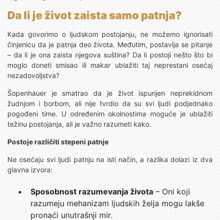
Da li je život zaista samo patnja?
Kada govorimo o ljudskom postojanju, ne možemo ignorisati
činjenicu da je patnja deo života. Međutim, postavlja se pitanje
– da li je ona zaista njegova suština? Da li postoji nešto što bi
moglo doneti smisao ili makar ublažiti taj neprestani osećaj
nezadovoljstva?
Šopenhauer je smatrao da je život ispunjen neprekidnom
žudnjom i borbom, ali nije tvrdio da su svi ljudi podjednako
pogođeni time. U određenim okolnostima moguće je ublažiti
težinu postojanja, ali je važno razumeti kako.
Postoje različiti stepeni patnje
Ne osećaju svi ljudi patnju na isti način, a razlika dolazi iz dva
glavna izvora:
Sposobnost razumevanja života
– Oni koji
razumeju mehanizam ljudskih želja mogu lakše
pronaći unutrašnji mir.