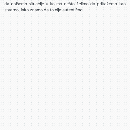
da opišemo situacije u kojima nešto želimo da prikažemo kao
stvarno, iako znamo da to nije autentično.