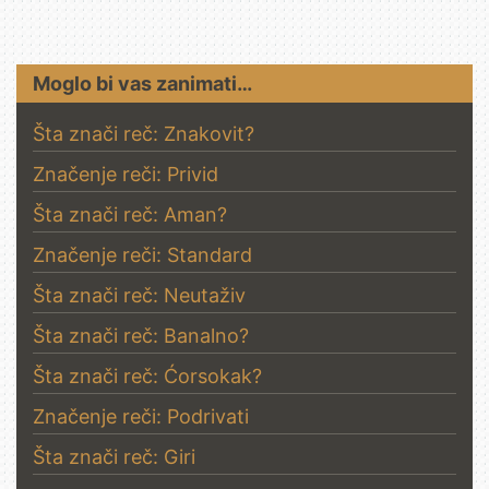
Moglo bi vas zanimati…
Šta znači reč: Znakovit?
Značenje reči: Privid
Šta znači reč: Aman?
Značenje reči: Standard
Šta znači reč: Neutaživ
Šta znači reč: Banalno?
Šta znači reč: Ćorsokak?
Značenje reči: Podrivati
Šta znači reč: Giri