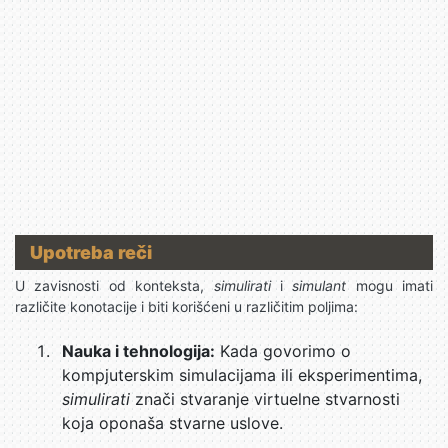
Upotreba reči
U zavisnosti od konteksta,
simulirati
i
simulant
mogu imati
različite konotacije i biti korišćeni u različitim poljima:
Nauka i tehnologija:
Kada govorimo o
kompjuterskim simulacijama ili eksperimentima,
simulirati
znači stvaranje virtuelne stvarnosti
koja oponaša stvarne uslove.