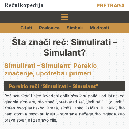
Rečnikopedija
PRETRAGA
Citati
Poslovice
Simboli
Mudrosti
Šta znači reč: Simulirati –
Simulant?
Simulirati – Simulant
: Poreklo,
značenje, upotreba i primeri
Poreklo reči “Simulirati – Simulant”
Reč
simulirati
i njen izvedeni oblik
simulant
potiču od latinskog
glagola
simulare
, što znači „pretvarati se“, „imitirati“ ili „glumiti“.
Koren ovog latinskog izraza,
similis
, znači „sličan“ ili „nalik“, što
nam otkriva osnovnu ideju – stvaranje nečega što izgleda kao
prava stvar, ali zapravo nije.