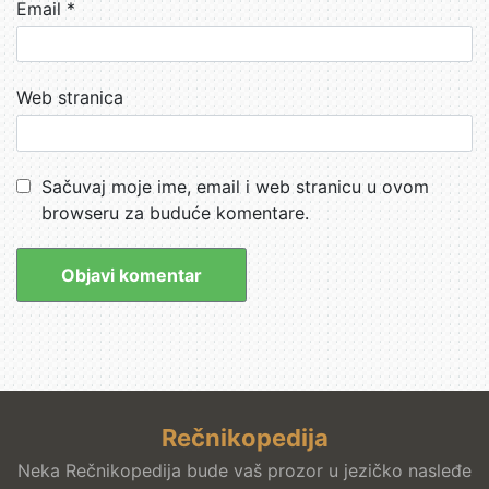
Email
*
Web stranica
Sačuvaj moje ime, email i web stranicu u ovom
browseru za buduće komentare.
Rečnikopedija
Neka Rečnikopedija bude vaš prozor u jezičko nasleđe