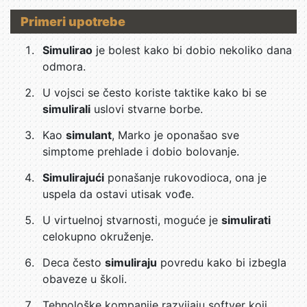
Primeri upotrebe
Simulirao
je bolest kako bi dobio nekoliko dana
odmora.
U vojsci se često koriste taktike kako bi se
simulirali
uslovi stvarne borbe.
Kao
simulant
, Marko je oponašao sve
simptome prehlade i dobio bolovanje.
Simulirajući
ponašanje rukovodioca, ona je
uspela da ostavi utisak vođe.
U virtuelnoj stvarnosti, moguće je
simulirati
celokupno okruženje.
Deca često
simuliraju
povredu kako bi izbegla
obaveze u školi.
Tehnološke kompanije razvijaju softver koji