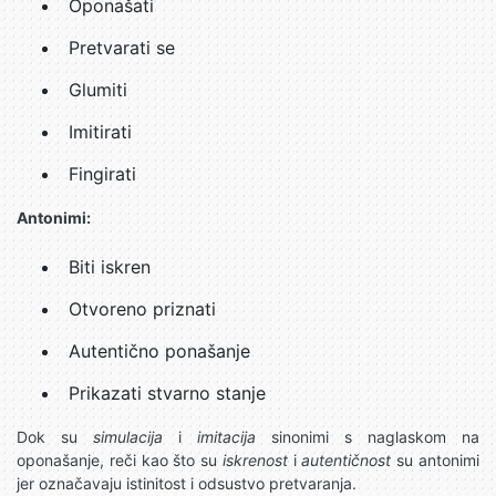
Oponašati
Pretvarati se
Glumiti
Imitirati
Fingirati
Antonimi:
Biti iskren
Otvoreno priznati
Autentično ponašanje
Prikazati stvarno stanje
Dok su
simulacija
i
imitacija
sinonimi s naglaskom na
oponašanje, reči kao što su
iskrenost
i
autentičnost
su antonimi
jer označavaju istinitost i odsustvo pretvaranja.