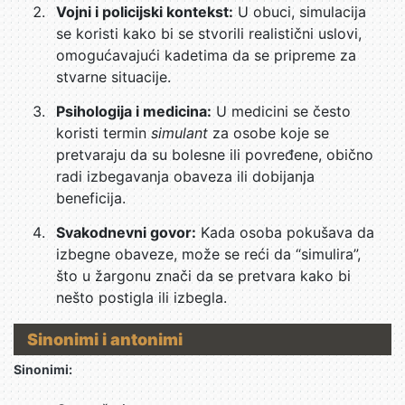
Vojni i policijski kontekst:
U obuci, simulacija
se koristi kako bi se stvorili realistični uslovi,
omogućavajući kadetima da se pripreme za
stvarne situacije.
Psihologija i medicina:
U medicini se često
koristi termin
simulant
za osobe koje se
pretvaraju da su bolesne ili povređene, obično
radi izbegavanja obaveza ili dobijanja
beneficija.
Svakodnevni govor:
Kada osoba pokušava da
izbegne obaveze, može se reći da “simulira”,
što u žargonu znači da se pretvara kako bi
nešto postigla ili izbegla.
Sinonimi i antonimi
Sinonimi: