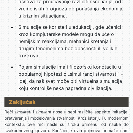
osnova za proučavanje različitih scenarija, od
vremenskih prognoza do ponašanja ekonomije
u kriznim situacijama.
Simulacije se koriste i u edukaciji, gde učenici
kroz kompjuterske modele mogu da uče o
hemijskim reakcijama, mehanici kretanja i
drugim fenomenima bez opasnosti ili velikih
troškova.
Pojam simulacije ima i filozofsku konotaciju u
popularnoj hipotezi o „simuliranoj stvarnosti“ –
ideji da naš svet može biti virtuelna simulacija
koju kontroliše neka napredna civilizacija.
Zaključak
Reči
simulirati
i
simulant
nose u sebi različite aspekte imitacije,
pretvaranja i modelovanja stvarnosti. Kroz istoriju i u modernom
kontekstu, ove reči našle su široku primenu, od nauke do
svakodnevnog govora. Korišćenje ovih pojmova pomaže nam