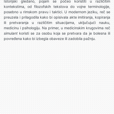
Istorijski gledano, pojam se počeo koristiti u različitim
kontekstima, od filozofskih tekstova do vojne terminologije,
posebno u rimskom pravu i taktici. U modernom jeziku, reč se
preuzela i prilagodila kako bi opisivala akte imitiranja, kopiranja
ili pretvaranja u različitim situacijama, uključujući nauku,
medicinu i psihologiju. Na primer, u medicinskim krugovima reč
simulant
koristi se za osobu koja se pretvara da je bolesna ili
povređena kako bi izbegla obaveze ili zadobila pažnju.