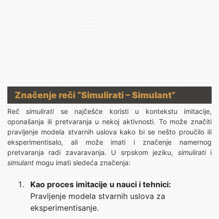
Značenje reči “Simulirati – Simulant”
Reč
simulirati
se najčešće koristi u kontekstu imitacije,
oponašanja ili pretvaranja u nekoj aktivnosti. To može značiti
pravljenje modela stvarnih uslova kako bi se nešto proučilo ili
eksperimentisalo, ali može imati i značenje namernog
pretvaranja radi zavaravanja. U srpskom jeziku,
simulirati
i
simulant
mogu imati sledeća značenja:
Kao proces imitacije u nauci i tehnici:
Pravljenje modela stvarnih uslova za
eksperimentisanje.