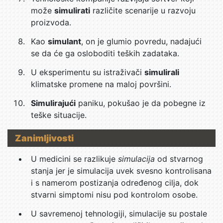
može
simulirati
različite scenarije u razvoju
proizvoda.
Kao
simulant
, on je glumio povredu, nadajući
se da će ga osloboditi teških zadataka.
U eksperimentu su istraživači
simulirali
klimatske promene na maloj površini.
Simulirajući
paniku, pokušao je da pobegne iz
teške situacije.
Zanimljivosti
U medicini se razlikuje
simulacija
od stvarnog
stanja jer je simulacija uvek svesno kontrolisana
i s namerom postizanja određenog cilja, dok
stvarni simptomi nisu pod kontrolom osobe.
U savremenoj tehnologiji, simulacije su postale