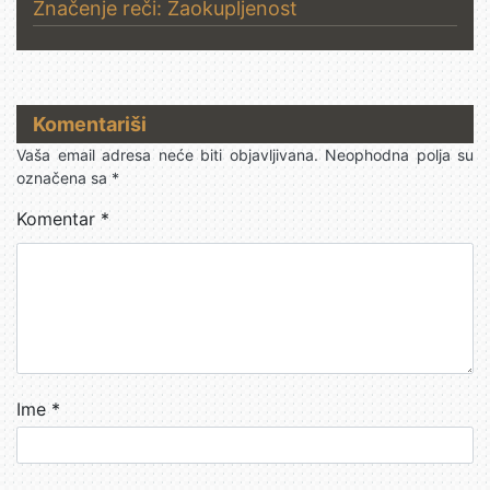
Značenje reči: Zaokupljenost
Komentariši
Vaša email adresa neće biti objavljivana.
Neophodna polja su
označena sa
*
Komentar
*
Ime
*