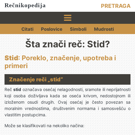
Rečnikopedija
PRETRAGA
Citati
Poslovice
Simboli
Mudrosti
Šta znači reč: Stid?
Stid
: Poreklo, značenje, upotreba i
primeri
Značenje reči „stid“
Reč
stid
označava osećaj nelagodnosti, sramote ili neprijatnosti
koji osoba doživljava kada se oseća krivom, nedostojnom ili
izloženom osudi drugih. Ovaj osećaj je često povezan sa
moralnim vrednostima, društvenim normama i samosvešću o
vlastitim postupcima.
Može se klasifikovati na nekoliko načina: