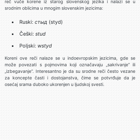
reč vuče korene iz starog slovenskog jezika i nalazi se u
srodnim oblicima u mnogim slovenskim jezicima:
Ruski:
стыд
(styd)
Češki:
stud
Poljski:
wstyd
Koreni ove reči nalaze se u indoevropskim jezicima, gde se
može povezati s pojmovima koji označavaju „sakrivanje“ ili
„izbegavanje“. Interesantno je da su srodne reči često vezane
za koncepte časti i dostojanstva, čime se potvrđuje da je
osećaj srama duboko ukorenjen u ljudskoj svesti.