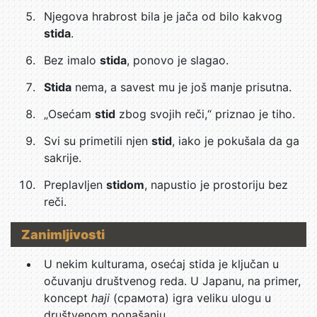
Njegova hrabrost bila je jača od bilo kakvog
stida
.
Bez imalo
stida
, ponovo je slagao.
Stida
nema, a savest mu je još manje prisutna.
„Osećam
stid
zbog svojih reči,“ priznao je tiho.
Svi su primetili njen
stid
, iako je pokušala da ga
sakrije.
Preplavljen
stidom
, napustio je prostoriju bez
reči.
Zanimljivosti
U nekim kulturama, osećaj stida je ključan u
očuvanju društvenog reda. U Japanu, na primer,
koncept
haji
(срамота) igra veliku ulogu u
društvenom ponašanju.