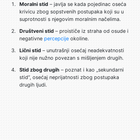
Moralni stid
– javlja se kada pojedinac oseća
krivicu zbog sopstvenih postupaka koji su u
suprotnosti s njegovim moralnim načelima.
Društveni stid
– proističe iz straha od osude i
negativne
percepcije
okoline.
Lični stid
– unutrašnji osećaj neadekvatnosti
koji nije nužno povezan s mišljenjem drugih.
Stid zbog drugih
– poznat i kao „sekundarni
stid“, osećaj neprijatnosti zbog postupaka
drugih ljudi.