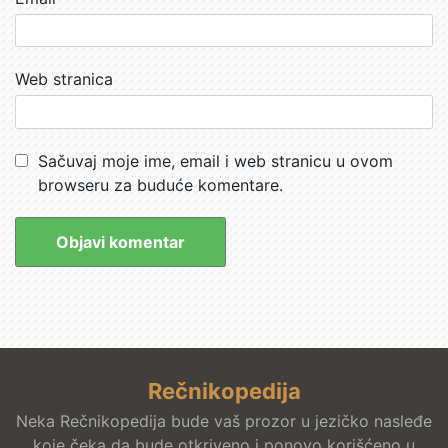
Web stranica
Sačuvaj moje ime, email i web stranicu u ovom
browseru za buduće komentare.
Rečnikopedija
Neka Rečnikopedija bude vaš prozor u jezičko nasleđe
koje čeka da bude otkriveno i ponovo korišćeno u