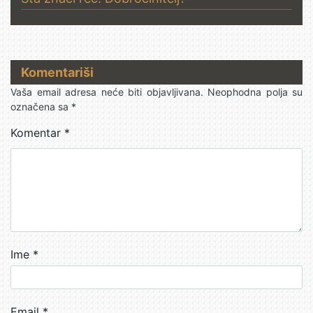
Komentariši
Vaša email adresa neće biti objavljivana.
Neophodna polja su
označena sa
*
Komentar
*
Ime
*
Email
*