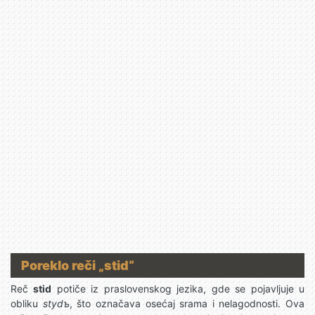
Poreklo reči „stid“
Reč
stid
potiče iz praslovenskog jezika, gde se pojavljuje u
obliku
stydъ
, što označava osećaj srama i nelagodnosti. Ova