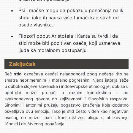
Psi i mačke mogu da pokazuju ponašanja nalik
stidu, iako ih nauka više tumači kao strah od
osude vlasnika.
Filozofi poput Aristotela i Kanta su tvrdili da
stid može biti pozitivan osećaj koji usmerava
ljude ka moralnom postupanju.
Zaključak
Reč
stid
označava osećaj nelagodnosti zbog nečega što se
smatra neprimerenim ili moralno pogrešnim. Njena istorija seže
u duboke slojeve slovenske i indoevropske etimologije, dok se u
upotrebi može pronaći u raznim kontekstima – od
svakodnevnog govora do književnosti i filozofskih rasprava.
Sinonimi i antonimi pružaju bogatstvo značenja koje dodatno
osvetljava ovu emociju. Iako je stid često viđen kao negativan
osećaj, on može imati i konstruktivnu ulogu u oblikovanju
ličnosti i društvenog ponašanja.