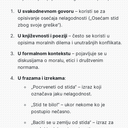
U svakodnevnom govoru
– koristi se za
opisivanje osećaja nelagodnosti („Osećam stid
zbog svoje greške“).
U književnosti i poeziji
– često se koristi u
opisima moralnih dilema i unutrašnjih konflikata.
U formalnom kontekstu
– pojavljuje se u
diskusijama o moralu, etici i društvenim
normama.
U frazama i izrekama
:
„Pocrveneti od stida“ – izraz koji
označava jaku nelagodnost.
„Stid te bilo!“ – ukor nekome ko je
postupio nečasno.
„Baciti se u zemlju od stida“ – izraz za