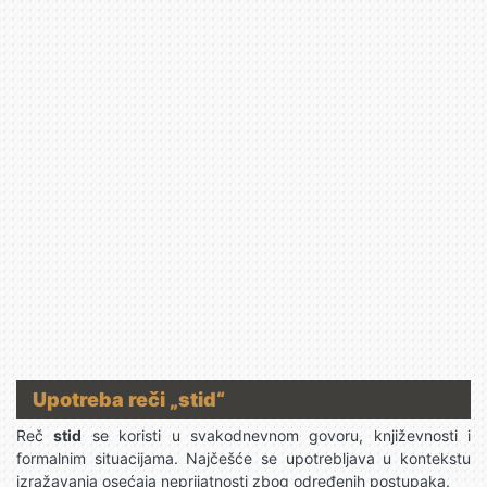
Upotreba reči „stid“
Reč
stid
se koristi u svakodnevnom govoru, književnosti i
formalnim situacijama. Najčešće se upotrebljava u kontekstu
izražavanja osećaja neprijatnosti zbog određenih postupaka.