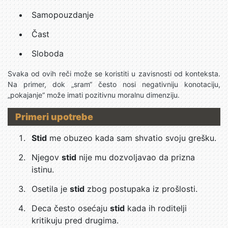
Samopouzdanje
Čast
Sloboda
Svaka od ovih reči može se koristiti u zavisnosti od konteksta.
Na primer, dok „sram“ često nosi negativniju konotaciju,
„pokajanje“ može imati pozitivnu moralnu dimenziju.
Primeri upotrebe
Stid
me obuzeo kada sam shvatio svoju grešku.
Njegov
stid
nije mu dozvoljavao da prizna
istinu.
Osetila je
stid
zbog postupaka iz prošlosti.
Deca često osećaju
stid
kada ih roditelji
kritikuju pred drugima.