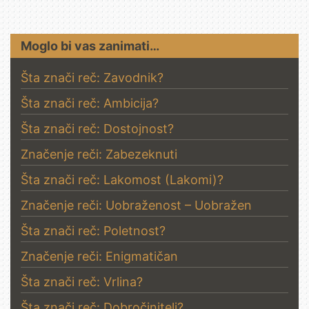
Moglo bi vas zanimati…
Šta znači reč: Zavodnik?
Šta znači reč: Ambicija?
Šta znači reč: Dostojnost?
Značenje reči: Zabezeknuti
Šta znači reč: Lakomost (Lakomi)?
Značenje reči: Uobraženost – Uobražen
Šta znači reč: Poletnost?
Značenje reči: Enigmatičan
Šta znači reč: Vrlina?
Šta znači reč: Dobročinitelj?