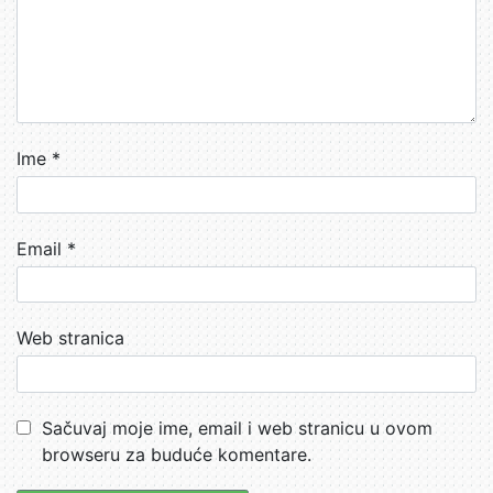
Ime
*
Email
*
Web stranica
Sačuvaj moje ime, email i web stranicu u ovom
browseru za buduće komentare.