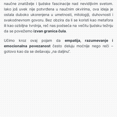
naučne znatiželje i ljudske fascinacije nad nevidljivim svetom.
Iako još uvek nije potvrđena u naučnim okvirima, ova ideja je
ostala duboko ukorenjena u umetnosti, mitologiji, duhovnosti i
svakodnevnom govoru. Bez obzira da li se koristi kao metafora
ili kao ozbiljna tvrdnja, reč nas podseća na večitu ljudsku težnju
da se povežemo
izvan granica čula
.
Učimo kroz ovaj pojam da
empatija, razumevanje i
emocionalna povezanost
često deluju moćnije nego reči –
gotovo kao da se dešavaju „na daljinu“.