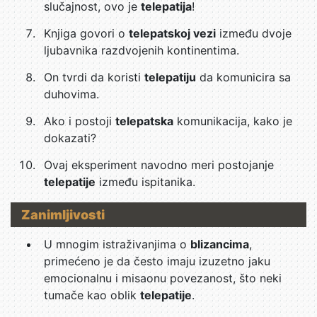
slučajnost, ovo je
telepatija
!
Knjiga govori o
telepatskoj vezi
između dvoje
ljubavnika razdvojenih kontinentima.
On tvrdi da koristi
telepatiju
da komunicira sa
duhovima.
Ako i postoji
telepatska
komunikacija, kako je
dokazati?
Ovaj eksperiment navodno meri postojanje
telepatije
između ispitanika.
Zanimljivosti
U mnogim istraživanjima o
blizancima
,
primećeno je da često imaju izuzetno jaku
emocionalnu i misaonu povezanost, što neki
tumače kao oblik
telepatije
.