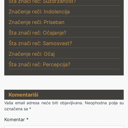
Šta znači reč: Suzdržanost?
Značenje reči: Indolencija
Značenje reči: Priseban
Šta znači reč: Očajanje?
Šta znači reč: Samosvest?
Značenje reči: Očaj
Šta znači reč: Percepcija?
Komentariši
Vaša email adresa neće biti objavljivana.
Neophodna polja su
označena sa
*
Komentar
*