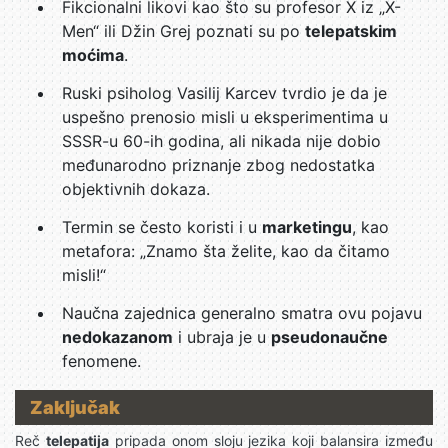
Fikcionalni likovi kao što su profesor X iz „X-
Men“ ili Džin Grej poznati su po
telepatskim
moćima
.
Ruski psiholog Vasilij Karcev tvrdio je da je
uspešno prenosio misli u eksperimentima u
SSSR-u 60-ih godina, ali nikada nije dobio
međunarodno priznanje zbog nedostatka
objektivnih dokaza.
Termin se često koristi i u
marketingu
, kao
metafora: „Znamo šta želite, kao da čitamo
misli!“
Naučna zajednica generalno smatra ovu pojavu
nedokazanom
i ubraja je u
pseudonaučne
fenomene.
Zaključak
Reč
telepatija
pripada onom sloju jezika koji balansira između