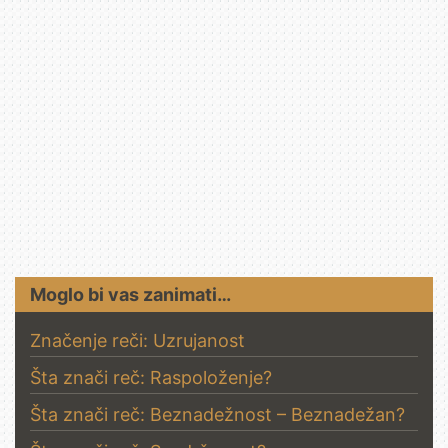
Moglo bi vas zanimati…
Značenje reči: Uzrujanost
Šta znači reč: Raspoloženje?
Šta znači reč: Beznadežnost – Beznadežan?