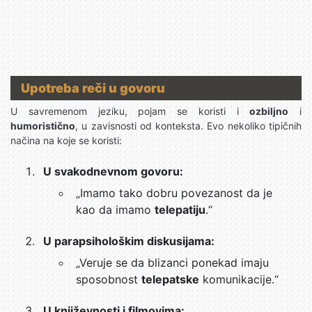
Upotreba reči u govoru
U savremenom jeziku, pojam se koristi i
ozbiljno
i
humoristično
, u zavisnosti od konteksta. Evo nekoliko tipičnih
načina na koje se koristi:
U svakodnevnom govoru:
„Imamo tako dobru povezanost da je
kao da imamo
telepatiju
.“
U parapsihološkim diskusijama:
„Veruje se da blizanci ponekad imaju
sposobnost
telepatske
komunikacije.“
U književnosti i filmovima: