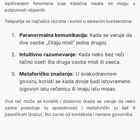
ispitivanjem fenomena koje klasične nauke ne mogu u
potpunosti objasniti.
Telepatija se najčešće razume i koristi u sledećim kontekstima:
Paranormalna komunikacija:
Kada se veruje da
dve osobe „čitaju misli“ jedna drugoj.
Intuitivno razumevanje:
Kada neko bez reči
tačno oseti šta druga osoba misli ili oseća.
Metaforičko značenje:
U svakodnevnom
govoru, koristi se kada dvoje ljudi istovremeno
izgovori istu rečenicu ili imaju istu misao.
Ova reč može se koristiti i doslovno (kada se veruje da neko
zaista poseduje tu sposobnost) i metaforički (u šali ili
pesničkom izrazu), što zavisi od konteksta i namere govornika.