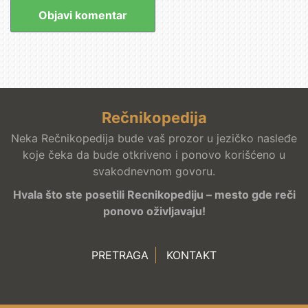
Rečnikopedija
Neka Rečnikopedija bude vaš prozor u jezičko nasleđe
koje čeka da bude otkriveno i ponovo korišćeno u
svakodnevnom govoru.
Hvala što ste posetili Recnikopediju – mesto gde reči
ponovo oživljavaju!
PRETRAGA
KONTAKT