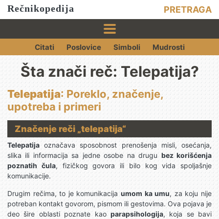
Rečnikopedija
PRETRAGA
Citati
Poslovice
Simboli
Mudrosti
Šta znači reč: Telepatija?
Telepatija
: Poreklo, značenje,
upotreba i primeri
Značenje reči „telepatija“
Telepatija
označava sposobnost prenošenja misli, osećanja,
slika ili informacija sa jedne osobe na drugu
bez korišćenja
poznatih čula
, fizičkog govora ili bilo kog vida spoljašnje
komunikacije.
Drugim rečima, to je komunikacija
umom ka umu
, za koju nije
potreban kontakt govorom, pismom ili gestovima. Ova pojava je
deo šire oblasti poznate kao
parapsihologija
, koja se bavi