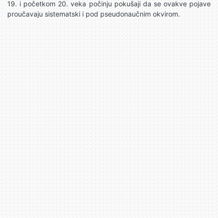
19. i početkom 20. veka počinju pokušaji da se ovakve pojave
proučavaju sistematski i pod pseudonaučnim okvirom.