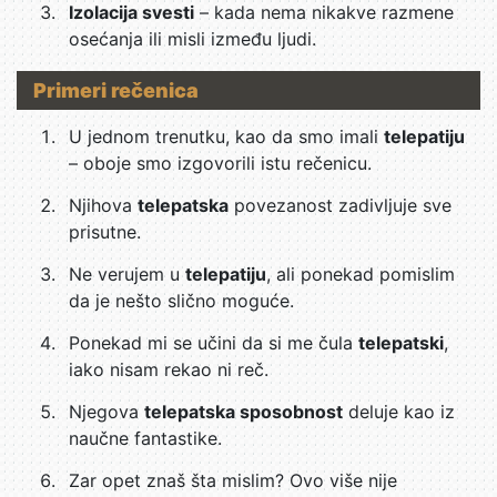
Izolacija svesti
– kada nema nikakve razmene
osećanja ili misli između ljudi.
Primeri rečenica
U jednom trenutku, kao da smo imali
telepatiju
– oboje smo izgovorili istu rečenicu.
Njihova
telepatska
povezanost zadivljuje sve
prisutne.
Ne verujem u
telepatiju
, ali ponekad pomislim
da je nešto slično moguće.
Ponekad mi se učini da si me čula
telepatski
,
iako nisam rekao ni reč.
Njegova
telepatska sposobnost
deluje kao iz
naučne fantastike.
Zar opet znaš šta mislim? Ovo više nije