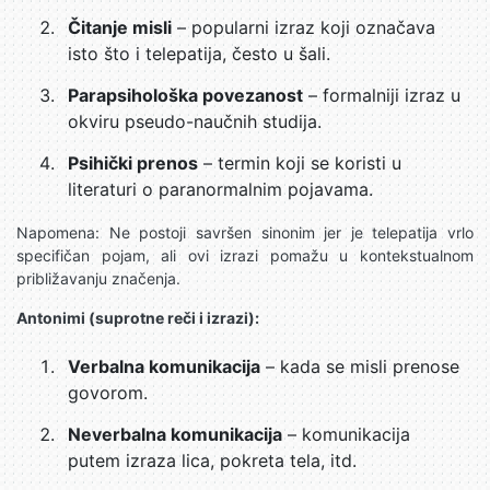
Čitanje misli
– popularni izraz koji označava
isto što i telepatija, često u šali.
Parapsihološka povezanost
– formalniji izraz u
okviru pseudo-naučnih studija.
Psihički prenos
– termin koji se koristi u
literaturi o paranormalnim pojavama.
Napomena: Ne postoji savršen sinonim jer je telepatija vrlo
specifičan pojam, ali ovi izrazi pomažu u kontekstualnom
približavanju značenja.
Antonimi (suprotne reči i izrazi):
Verbalna komunikacija
– kada se misli prenose
govorom.
Neverbalna komunikacija
– komunikacija
putem izraza lica, pokreta tela, itd.