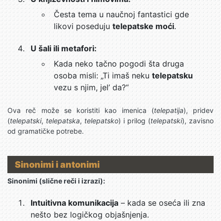
Česta tema u naučnoj fantastici gde
likovi poseduju
telepatske moći
.
U šali ili metafori:
Kada neko tačno pogodi šta druga
osoba misli: „Ti imaš neku
telepatsku
vezu s njim, jel’ da?“
Ova reč može se koristiti kao imenica (
telepatija
), pridev
(
telepatski
,
telepatska
,
telepatsko
) i prilog (
telepatski
), zavisno
od gramatičke potrebe.
Sinonimi i antonimi
Sinonimi (slične reči i izrazi):
Intuitivna komunikacija
– kada se oseća ili zna
nešto bez logičkog objašnjenja.