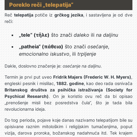
Poreklo reči „telepatija“
Reč
telepatija
potiče iz
grčkog jezika
, i sastavljena je od dve
reči:
„tele“ (τῆλε)
što znači
daleko
ili
na daljinu
„patheia“ (πάθεια)
što znači
osećanje
,
emocionalno iskustvo
, ili
trpljenje
Dakle, doslovno značenje je:
osećanje na daljinu
.
Termin je prvi put uveo
Fridrik Majers (Frederic W. H. Myers)
,
engleski pesnik i mislilac,
1882. godine
, kao deo rada osnivača
Britanskog društva za psihička istraživanja (Society for
Psychical Research)
. On je koristio ovu reč da bi opisao
„prenošenje misli bez posredstva čula“, što je tada bila
revolucionarna ideja.
Do tog perioda, pojave koje danas nazivamo telepatijom bile su
opisivane raznim mitološkim i religijskim tumačenjima, poput
vizija, darova proroka, božanskog nadahnuća itd. Tek krajem