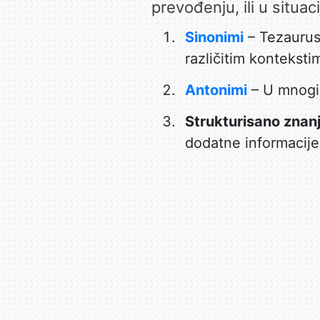
prevođenju, ili u situac
Sinonimi
– Tezaurus
različitim konteksti
Antonimi
– U mnogi
Strukturisano znan
dodatne informacije o