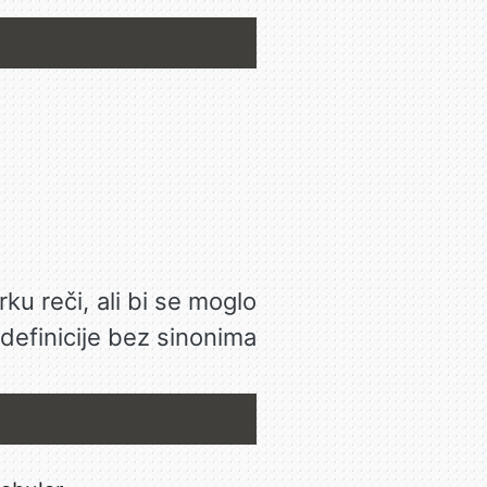
ku reči, ali bi se moglo
e definicije bez sinonima