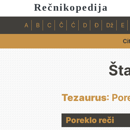
Rečnikopedija
A
B
C
Č
Ć
D
Đ
Dž
E
Ci
Št
Tezaurus
: Por
Poreklo reči