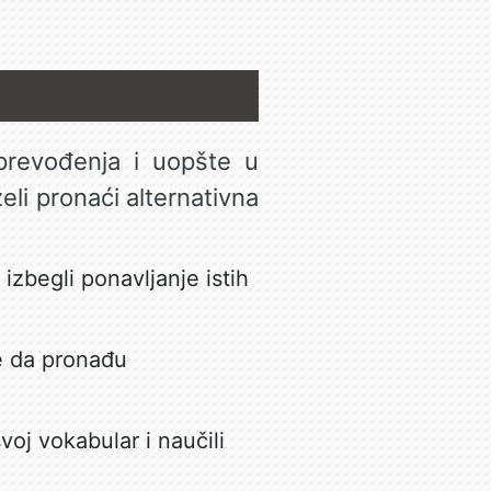
 prevođenja i uopšte u
želi pronaći alternativna
 izbegli ponavljanje istih
e da pronađu
voj vokabular i naučili