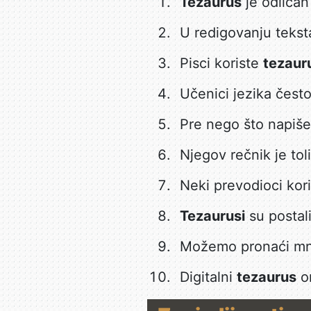
Tezaurus
je odličan 
U redigovanju tekst
Pisci koriste
tezaur
Učenici jezika čest
Pre nego što napiš
Njegov rečnik je to
Neki prevodioci kor
Tezaurusi
su postal
Možemo pronaći mno
Digitalni
tezaurus
om