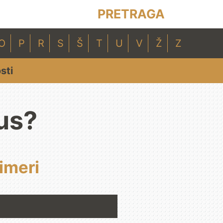
PRETRAGA
O
P
R
S
Š
T
U
V
Ž
Z
sti
us?
rimeri