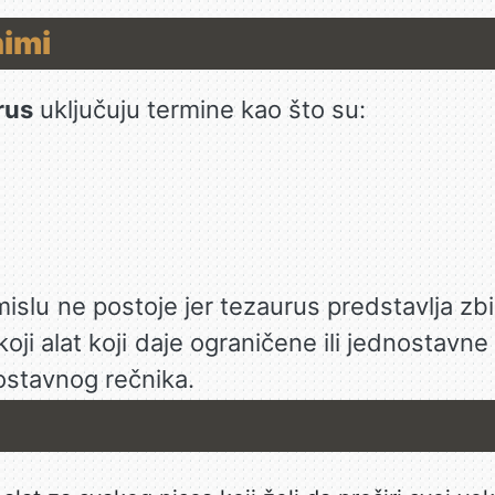
nimi
rus
uključuju termine kao što su:
slu ne postoje jer tezaurus predstavlja zbir
koji alat koji daje ograničene ili jednostavn
ostavnog rečnika.