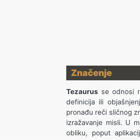
Značenje
Tezaurus
se odnosi na
definicija ili objašn
pronađu reči sličnog zna
izražavanje misli. U 
obliku, poput aplikaci