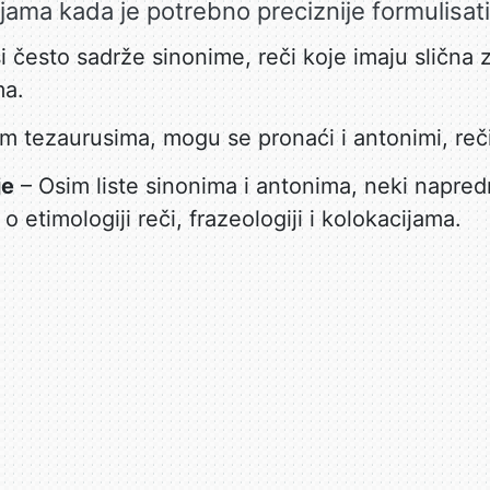
ijama kada je potrebno preciznije formulisati 
i često sadrže sinonime, reči koje imaju slična z
ma.
m tezaurusima, mogu se pronaći i antonimi, reč
je
– Osim liste sinonima i antonima, neki napred
 etimologiji reči, frazeologiji i kolokacijama.