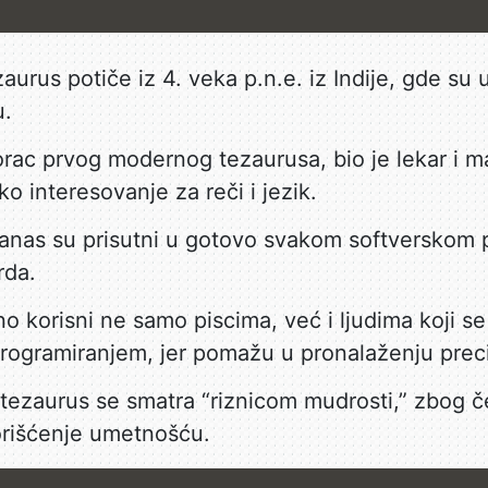
zaurus potiče iz 4. veka p.n.e. iz Indije, gde su uč
u.
rac prvog modernog tezaurusa, bio je lekar i ma
ko interesovanje za reči i jezik.
 danas su prisutni u gotovo svakom softverskom 
rda.
no korisni ne samo piscima, već i ljudima koji 
programiranjem, jer pomažu u pronalaženju prec
tezaurus se smatra “riznicom mudrosti,” zbog če
orišćenje umetnošću.