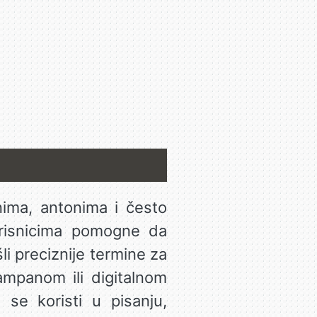
nima, antonima i često
korisnicima pomogne da
šli preciznije termine za
mpanom ili digitalnom
o se koristi u pisanju,