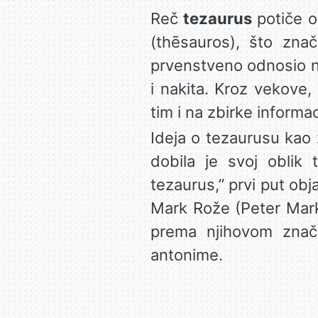
Reč
tezaurus
potiče o
(thēsauros), što znači
prvenstveno odnosio na
i nakita. Kroz vekove,
tim i na zbirke informaci
Ideja o tezaurusu kao 
dobila je svoj oblik
tezaurus,” prvi put obja
Mark Rože (Peter Mark 
prema njihovom znače
antonime.