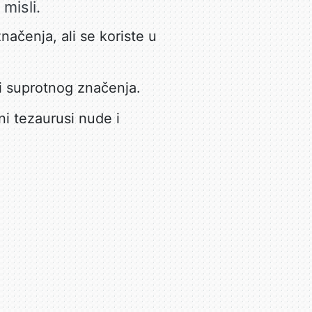
misli.
načenja, ali se koriste u
i suprotnog značenja.
ni tezaurusi nude i