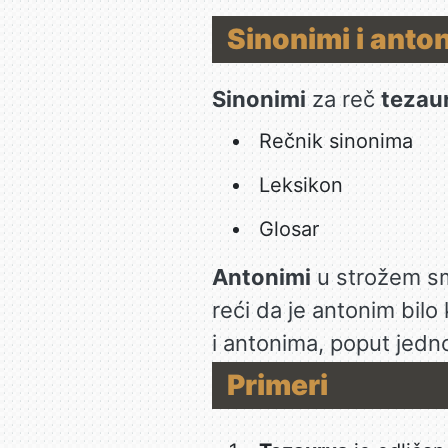
Sinonimi i anto
Sinonimi
za reč
tezau
Rečnik sinonima
Leksikon
Glosar
Antonimi
u strožem smi
reći da je antonim bilo 
i antonima, poput jedn
Primeri