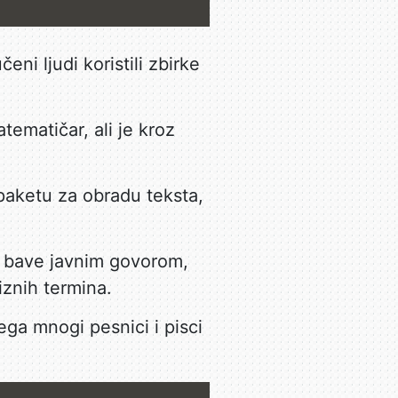
eni ljudi koristili zbirke
tematičar, ali je kroz
paketu za obradu teksta,
se bave javnim govorom,
iznih termina.
ga mnogi pesnici i pisci