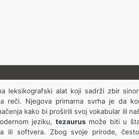
 leksikografski alat koji sadrži zbir sino
jenja reči. Njegova primarna svrha je da 
čenja kako bi proširili svoj vokabular ili na
modernom jeziku,
tezaurus
može biti u šta
ja ili softvera. Zbog svoje prirode, čest