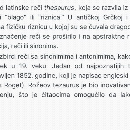
d latinske reči
thesaurus
, koja se razvila 
 “blago” ili “riznica.” U antičkoj Grčkoj
 fizičku riznicu u kojoj su se čuvala drago
 značenje reči se proširilo i na apstraktne 
ja, reči ili sinonima.
zbirci reči sa sinonimima i antonimima, k
 tek u 19. veku. Jedan od najpoznatijih 
vljen 1852. godine, koji je napisao engleski 
Roget). Rožeov tezaurus je bio inovativan j
nju, što je čitaocima omogućilo da la