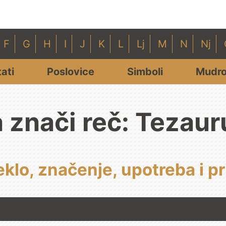
F
G
H
I
J
K
L
Lj
M
N
Nj
tati
Poslovice
Simboli
Mudro
a znači reč: Tezaur
eklo, značenje, upotreba i p