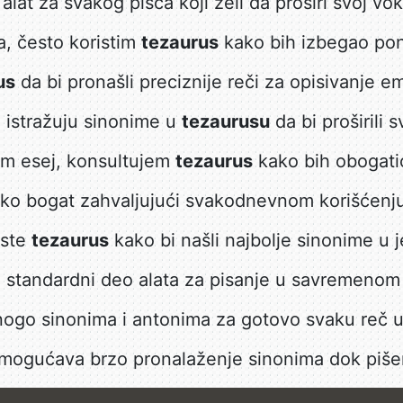
alat za svakog pisca koji želi da proširi svoj vo
a, često koristim
tezaurus
kako bih izbegao pona
us
da bi pronašli preciznije reči za opisivanje em
o istražuju sinonime u
tezaurusu
da bi proširili 
em esej, konsultujem
tezaurus
kako bih obogatio 
liko bogat zahvaljujući svakodnevnom korišćen
iste
tezaurus
kako bi našli najbolje sinonime u j
i standardni deo alata za pisanje u savremenom 
go sinonima i antonima za gotovo svaku reč u
ogućava brzo pronalaženje sinonima dok piše