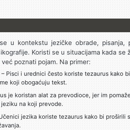
 se u kontekstu jezičke obrade, pisanja,
ksikografije. Koristi se u situacijama kada se 
 za već poznati pojam. Na primer:
– Pisci i urednici često koriste tezaurus kako bi
nime koji obogaćuju tekst.
us je koristan alat za prevodioce, jer im pomaž
 jeziku na koji prevode.
čenici jezika koriste tezaurus kako bi proširili s
žavanja.