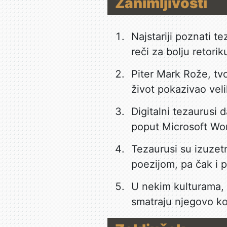
Zanimljivosti
Najstariji poznati te
reči za bolju retorik
Piter Mark Rože, tvo
život pokazivao veli
Digitalni tezaurusi
poput Microsoft Wo
Tezaurusi su izuzet
poezijom, pa čak i 
U nekim kulturama, 
smatraju njegovo k