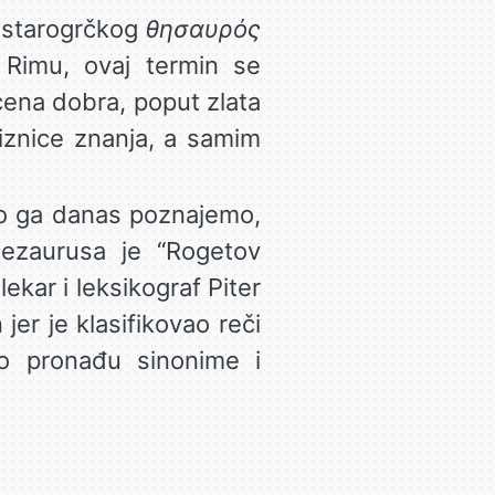
iz starogrčkog
θησαυρός
 i Rimu, ovaj termin se
cena dobra, poput zlata
riznice znanja, a samim
ako ga danas poznajemo,
tezaurusa je “Rogetov
lekar i leksikograf Piter
er je klasifikovao reči
ko pronađu sinonime i