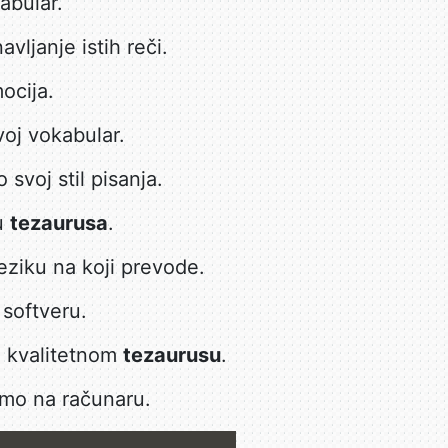
kabular.
vljanje istih reči.
ocija.
svoj vokabular.
svoj stil pisanja.
ju
tezaurusa
.
eziku na koji prevode.
softveru.
 kvalitetnom
tezaurusu
.
mo na računaru.