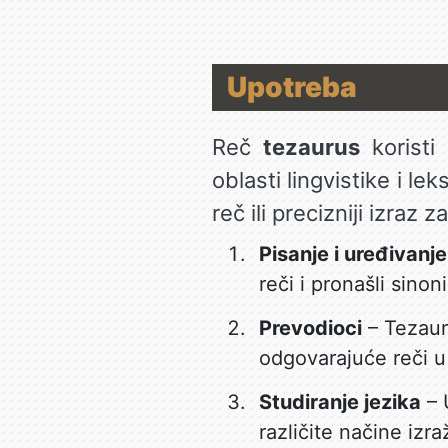
Upotreba
Reč
tezaurus
koristi
oblasti lingvistike i le
reč ili precizniji izraz
Pisanje i uređivanje
reči i pronašli sino
Prevodioci
– Tezaur
odgovarajuće reči u
Studiranje jezika
– U
različite načine izra