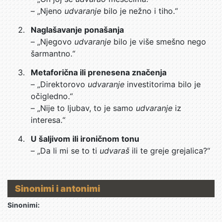
– „Njeno
udvaranje
bilo je nežno i tiho.“
Naglašavanje ponašanja
– „Njegovo
udvaranje
bilo je više smešno nego
šarmantno.“
Metaforična ili prenesena značenja
– „Direktorovo
udvaranje
investitorima bilo je
očigledno.“
– „Nije to ljubav, to je samo
udvaranje
iz
interesa.“
U šaljivom ili ironičnom tonu
– „Da li mi se to ti
udvaraš
ili te greje grejalica?“
Sinonimi i antonimi
Sinonimi: