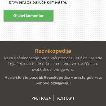
browseru za buduće komentare.
Rečnikopedija
Neka Rečnikopedija bude vaš prozor u jezičko nasleđe
koje čeka da bude otkriveno i ponovo korišćeno u
svakodnevnom govoru.
Hvala što ste posetili Recnikopediju – mesto gde reči
ponovo oživljavaju!
PRETRAGA
KONTAKT