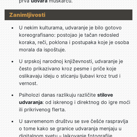
prva
udvara
muškarcu.
Zanimljivosti
U nekim kulturama, udvaranje je bilo gotovo
koreografisano: postojao je tačan redosled
koraka, reči, poklona i postupaka koje je osoba
morala da ispoštuje.
U srpskoj narodnoj književnosti, udvaranje je
često prikazivano kroz pesme i priče koje
oslikavaju ideju o sticanju ljubavi kroz trud i
vernost.
Psiholozi danas razlikuju različite
stilove
udvaranja
: od iskrenog i direktnog do igre moći
ili prikrivenog flerta.
U savremenom društvu se sve češće raspravlja
o tome kako se granice udvaranja menjaju u
digitalnom svetu – lajkovanje fotografije,