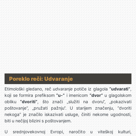
Poreklo reči: Udvaranje
Etimološki gledano, reč
udvaranje
potiče iz glagola
“udvarati”
,
koji se formira prefiksom
“u-”
i imenicom
“dvor”
u glagolskom
obliku
“dvoriti”
, što znači „služiti na dvoru“, „pokazivati
poštovanje“, „pružati pažnju“. U starijem značenju, “dvoriti
nekoga” je značilo iskazivati usluge, činiti nekome ugodnosti,
biti u nečijoj blizini s poštovanjem.
U srednjovekovnoj Evropi, naročito u viteškoj kulturi,