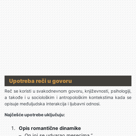
Upotreba reči u govoru
Reč se koristi u svakodnevnom govoru, književnosti, psihologiji,
a takođe i u sociološkim i antropološkim kontekstima kada se
opisuje međuljudska interakcija i ljubavni odnosi.
Najčešće upotrebe uključuju:
Opis romantične dinamike
– „On joj se
udvarao
mesecima.“