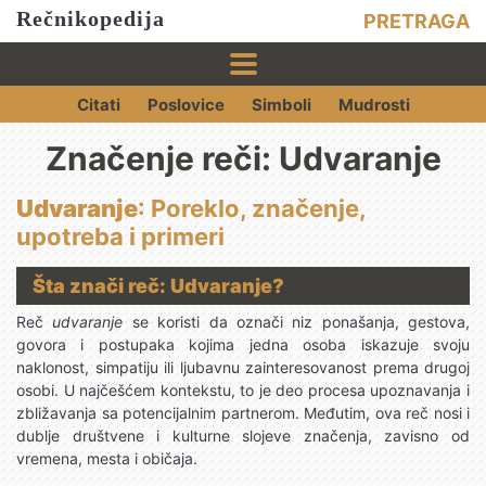
Rečnikopedija
PRETRAGA
Citati
Poslovice
Simboli
Mudrosti
Značenje reči: Udvaranje
Udvaranje
: Poreklo, značenje,
upotreba i primeri
Šta znači reč: Udvaranje?
Reč
udvaranje
se koristi da označi niz ponašanja, gestova,
govora i postupaka kojima jedna osoba iskazuje svoju
naklonost, simpatiju ili ljubavnu zainteresovanost prema drugoj
osobi. U najčešćem kontekstu, to je deo procesa upoznavanja i
zbližavanja sa potencijalnim partnerom. Međutim, ova reč nosi i
dublje društvene i kulturne slojeve značenja, zavisno od
vremena, mesta i običaja.