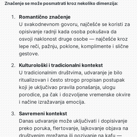
Značenje se može posmatrati kroz nekoliko dimenzija:
Romantično značenje
U svakodnevnom govoru, najčešće se koristi za
opisivanje radnji kada osoba pokušava da
osvoji naklonost druge osobe — najčešće kroz
lepe reči, pažnju, poklone, komplimente i slične
gestove.
Kulturološki i tradicionalni kontekst
U tradicionalnim društvima, udvaranje je bilo
ritualizovan i često strogo propisan postupak
koji je uključivao pravila ponašanja, ulogu
porodice, pa čak i dozvoljene vremenske okvire
i načine izražavanja emocija.
Savremeni kontekst
Danas udvaranje može uključivati i dopisivanje
preko poruka, flertovanje, lajkovanje objava na
društvenim mrežama ili pozivanje na kafu —