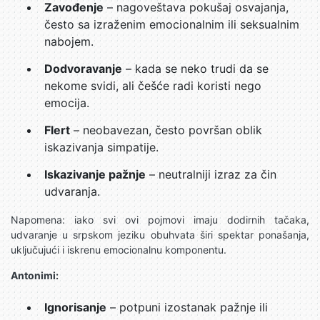
Zavođenje
– nagoveštava pokušaj osvajanja,
često sa izraženim emocionalnim ili seksualnim
nabojem.
Dodvoravanje
– kada se neko trudi da se
nekome svidi, ali češće radi koristi nego
emocija.
Flert
– neobavezan, često površan oblik
iskazivanja simpatije.
Iskazivanje pažnje
– neutralniji izraz za čin
udvaranja.
Napomena: iako svi ovi pojmovi imaju dodirnih tačaka,
udvaranje u srpskom jeziku obuhvata širi spektar ponašanja,
uključujući i iskrenu emocionalnu komponentu.
Antonimi:
Ignorisanje
– potpuni izostanak pažnje ili