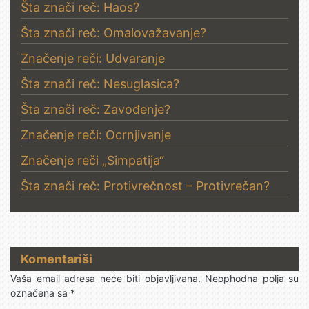
Šta znači reč: Haos?
Šta znači reč: Omalovažavanje?
Značenje reči: Udvaranje
Šta znači reč: Nesuglasica?
Šta znači reč: Zavođenje?
Značenje reči: Ocrnjivanje
Značenje reči „Simpatija“
Šta znači reč: Protivrečnost – Protivrečan?
Komentariši
Vaša email adresa neće biti objavljivana.
Neophodna polja su
označena sa
*