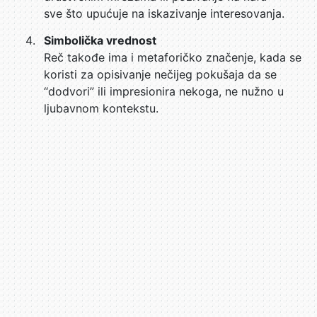
sve što upućuje na iskazivanje interesovanja.
Simbolička vrednost
Reč takođe ima i metaforičko značenje, kada se
koristi za opisivanje nečijeg pokušaja da se
“dodvori” ili impresionira nekoga, ne nužno u
ljubavnom kontekstu.