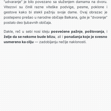
“udvaranje” je bilo povezano sa služenjem damama na dvoru.
Vitezovi su činili razne viteške podvige, pesme, poklone i
gestove kako bi stekli pažnju svoje dame. Ovaj obrazac je
postepeno prešao u narodne običaje Balkana, gde je “dvorenje”
postalo deo ljubavnih običaja.
Dakle, reč u sebi nosi ideju
posvećene pažnje
,
poštovanja
, i
želje da se nekome bude blizu
, ali i
ponašanja koje je svesno
usmereno ka cilju
— zadobijanju nečije naklonosti.