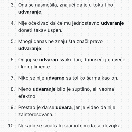
Ona se nasmešila, znajući da je u toku tiho
udvaranje
.
Nije očekivao da će mu jednostavno
udvaranje
doneti takav uspeh.
Mnogi danas ne znaju šta znači pravo
udvaranje
.
On joj se
udvarao
svaki dan, donoseći joj cveće
i komplimente.
Niko se nije
udvarao
sa toliko šarma kao on.
Njeno
udvaranje
bilo je suptilno, ali veoma
efektno.
Prestao je da se
udvara
, jer je video da nije
zainteresovana.
Nekada se smatralo sramotnim da se devojka