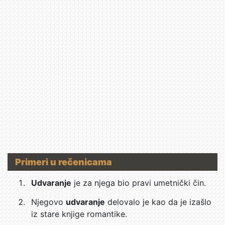
Primeri u rečenicama
Udvaranje
je za njega bio pravi umetnički čin.
Njegovo
udvaranje
delovalo je kao da je izašlo
iz stare knjige romantike.