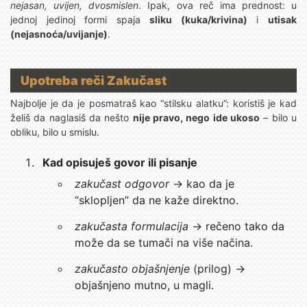
nejasan, uvijen, dvosmislen
. Ipak, ova reč ima prednost: u
jednoj jedinoj formi spaja
sliku (kuka/krivina)
i
utisak
(nejasnoća/uvijanje)
.
Upotreba reči Zakučast
Najbolje je da je posmatraš kao “stilsku alatku”: koristiš je kad
želiš da naglasiš da nešto
nije pravo, nego ide ukoso
– bilo u
obliku, bilo u smislu.
Kad opisuješ govor ili pisanje
zakučast odgovor
→ kao da je
“sklopljen” da ne kaže direktno.
zakučasta formulacija
→ rečeno tako da
može da se tumači na više načina.
zakučasto objašnjenje
(prilog) →
objašnjeno mutno, u magli.