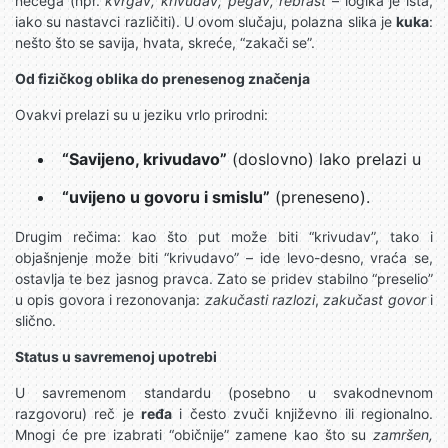
nečega (npr.
kvrgav, krivudav, pegav, rebrast
– logika je ista,
iako su nastavci različiti). U ovom slučaju, polazna slika je
kuka
:
nešto što se savija, hvata, skreće, “zakači se”.
Od fizičkog oblika do prenesenog značenja
Ovakvi prelazi su u jeziku vrlo prirodni:
“Savijeno, krivudavo”
(doslovno) lako prelazi u
“uvijeno u govoru i smislu”
(prenesenо).
Drugim rečima: kao što put može biti “krivudav”, tako i
objašnjenje može biti “krivudavo” – ide levo-desno, vraća se,
ostavlja te bez jasnog pravca. Zato se pridev stabilno “preselio”
u opis govora i rezonovanja:
zakučasti razlozi
,
zakučast govor
i
slično.
Status u savremenoj upotrebi
U savremenom standardu (posebno u svakodnevnom
razgovoru) reč je
ređa
i često zvuči književno ili regionalno.
Mnogi će pre izabrati “običnije” zamene kao što su
zamršen,