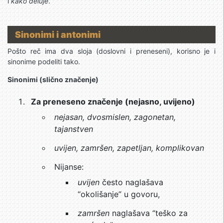
i
kako deluje
.
Sinonimi i antonimi
Pošto reč ima dva sloja (doslovni i preneseni), korisno je i
sinonime podeliti tako.
Sinonimi (slično značenje)
Za preneseno značenje (nejasno, uvijeno)
nejasan, dvosmislen, zagonetan,
tajanstven
uvijen, zamršen, zapetljan, komplikovan
Nijanse:
uvijen
često naglašava
“okolišanje” u govoru,
zamršen
naglašava “teško za