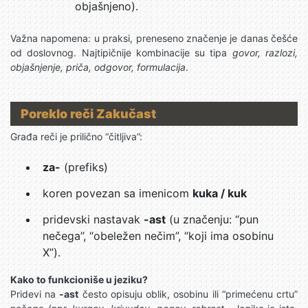
objašnjeno).
Važna napomena: u praksi, preneseno značenje je danas češće
od doslovnog. Najtipičnije kombinacije su tipa
govor, razlozi,
objašnjenje, priča, odgovor, formulacija
.
Poreklo reči Zakučast
Građa reči je prilično “čitljiva”:
za-
(prefiks)
koren povezan sa imenicom
kuka / kuk
pridevski nastavak
-ast
(u značenju: “pun
nečega”, “obeležen nečim”, “koji ima osobinu
X”).
Kako to funkcioniše u jeziku?
Pridevi na
-ast
često opisuju oblik, osobinu ili “primećenu crtu”