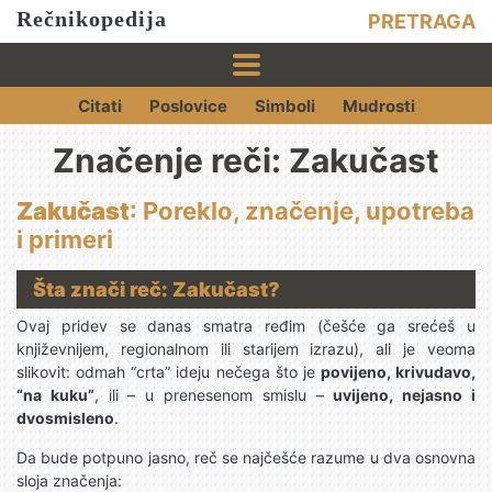
Rečnikopedija
PRETRAGA
Citati
Poslovice
Simboli
Mudrosti
Značenje reči: Zakučast
Zakučast
: Poreklo, značenje, upotreba
i primeri
Šta znači reč: Zakučast?
Ovaj pridev se danas smatra ređim (češće ga srećeš u
književnijem, regionalnom ili starijem izrazu), ali je veoma
slikovit: odmah “crta” ideju nečega što je
povijeno, krivudavo,
“na kuku”
, ili – u prenesenom smislu –
uvijeno, nejasno i
dvosmisleno
.
Da bude potpuno jasno, reč se najčešće razume u dva osnovna
sloja značenja: