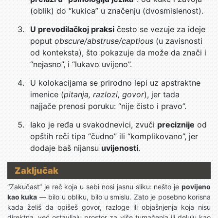
(oblik) do “kukica” u značenju (dvosmislenost).
U prevodilačkoj praksi
često se vezuje za ideje
poput
obscure/abstruse/captious
(u zavisnosti
od konteksta), što pokazuje da može da znači i
“nejasno”, i “lukavo uvijeno”.
U kolokacijama se prirodno lepi uz apstraktne
imenice (
pitanja, razlozi, govor
), jer tada
najjače prenosi poruku: “nije čisto i pravo”.
Iako je ređa u svakodnevici, zvuči
preciznije
od
opštih reči tipa “čudno” ili “komplikovano”, jer
dodaje baš nijansu
uvijenosti
.
Zaključak
“Zakučast” je reč koja u sebi nosi jasnu sliku: nešto je
povijeno
kao kuka
— bilo u obliku, bilo u smislu. Zato je posebno korisna
kada želiš da opišeš govor, razloge ili objašnjenja koja nisu
direktna, već ostavljaju prostor za više tumačenja ili deluju kao