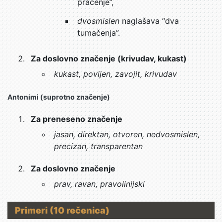
praćenje”,
dvosmislen
naglašava “dva
tumačenja”.
Za doslovno značenje (krivudav, kukast)
kukast, povijen, zavojit, krivudav
Antonimi (suprotno značenje)
Za preneseno značenje
jasan, direktan, otvoren, nedvosmislen,
precizan, transparentan
Za doslovno značenje
prav, ravan, pravolinijski
Primeri (10 rečenica)