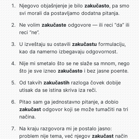
Njegovo objašnjenje je bilo
zakučasto
, pa smo
svi morali da postavljamo dodatna pitanja.
Ne volim
zakučaste
odgovore — ili reci “da” ili
reci “ne”.
U izveštaju su ostavili
zakučastu
formulaciju,
kao da namerno izbegavaju odgovornost.
Nije mi smetalo što se ne slaže sa mnom, nego
što je sve izneo
zakučasto
i bez jasne poente.
Od takvih
zakučastih
razloga čovek dobije
utisak da se istina skriva iza reči.
Pitao sam ga jednostavno pitanje, a dobio
zakučast
odgovor koji se može tumačiti na tri
načina.
Na kraju razgovora mi je postalo jasno:
problem nije tema, već njegov
zakučast
način