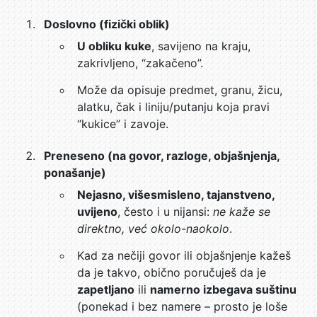
Doslovno (fizički oblik)
U obliku kuke
, savijeno na kraju,
zakrivljeno, “zakačeno”.
Može da opisuje predmet, granu, žicu,
alatku, čak i liniju/putanju koja pravi
“kukice” i zavoje.
Preneseno (na govor, razloge, objašnjenja,
ponašanje)
Nejasno, višesmisleno, tajanstveno,
uvijeno
, često i u nijansi:
ne kaže se
direktno, već okolo-naokolo
.
Kad za nečiji govor ili objašnjenje kažeš
da je takvo, obično poručuješ da je
zapetljano
ili
namerno izbegava suštinu
(ponekad i bez namere – prosto je loše