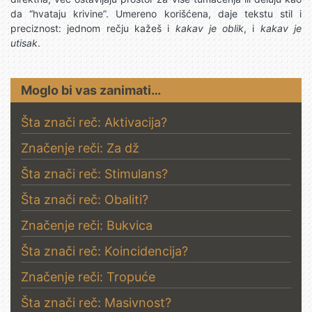
da “hvataju krivine”. Umereno korišćena, daje tekstu stil i
preciznost: jednom rečju kažeš i
kakav je oblik
, i
kakav je
utisak
.
Moglo bi vas zanimati…
Šta znači reč: Aktivacija?
Značenje reči: Za dž
Šta znači reč: Stimulans?
Šta znači reč: Obaliti?
Značenje reči: Bukvica
Šta znači reč: Koincidencija?
Značenje reči: Tropuće
Šta znači reč: Masivnost?