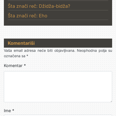
Šta znači reč: Džidža-bidža?
Šta znači reč: Eho
Komentariši
Vaša email adresa neće biti objavljivana.
Neophodna polja su
označena sa
*
Komentar
*
Ime
*