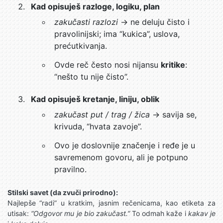
Kad opisuješ razloge, logiku, plan
zakučasti razlozi
→ ne deluju čisto i
pravolinijski; ima “kukica”, uslova,
prećutkivanja.
Ovde reč često nosi nijansu
kritike
:
“nešto tu nije čisto”.
Kad opisuješ kretanje, liniju, oblik
zakučast put / trag / žica
→ savija se,
krivuda, “hvata zavoje”.
Ovo je doslovnije značenje i ređe je u
savremenom govoru, ali je potpuno
pravilno.
Stilski savet (da zvuči prirodno):
Najlepše “radi” u kratkim, jasnim rečenicama, kao etiketa za
utisak:
“Odgovor mu je bio zakučast.”
To odmah kaže i
kakav je