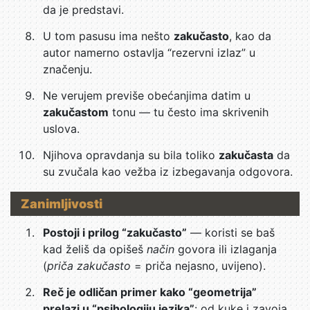
da je predstavi.
U tom pasusu ima nešto
zakučasto
, kao da
autor namerno ostavlja “rezervni izlaz” u
značenju.
Ne verujem previše obećanjima datim u
zakučastom
tonu — tu često ima skrivenih
uslova.
Njihova opravdanja su bila toliko
zakučasta
da
su zvučala kao vežba iz izbegavanja odgovora.
Zanimljivosti
Postoji i prilog “zakučasto”
— koristi se baš
kad želiš da opišeš
način
govora ili izlaganja
(
priča zakučasto
= priča nejasno, uvijeno).
Reč je odličan primer kako “geometrija”
prelazi u “psihologiju jezika”
: od kuke i zavoja