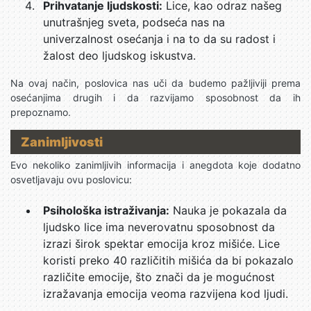
Prihvatanje ljudskosti:
Lice, kao odraz našeg
unutrašnjeg sveta, podseća nas na
univerzalnost osećanja i na to da su radost i
žalost deo ljudskog iskustva.
Na ovaj način, poslovica nas uči da budemo pažljiviji prema
osećanjima drugih i da razvijamo sposobnost da ih
prepoznamo.
Zanimljivosti
Evo nekoliko zanimljivih informacija i anegdota koje dodatno
osvetljavaju ovu poslovicu:
Psihološka istraživanja:
Nauka je pokazala da
ljudsko lice ima neverovatnu sposobnost da
izrazi širok spektar emocija kroz mišiće. Lice
koristi preko 40 različitih mišića da bi pokazalo
različite emocije, što znači da je mogućnost
izražavanja emocija veoma razvijena kod ljudi.