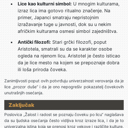
Lice kao kulturni simbol:
U mnogim kulturama,
izraz lica ima gotovo ritualno značenje. Na
primer, Japanci smatraju nepristojnim
izražavanje tuge u javnosti, dok su u nekim
afričkim kulturama osmesi simbol zajedništva.
Antički filozofi:
Stari grčki filozofi, poput
Aristotela, smatrali su da se karakter osobe
ogleda na njenom licu. Aristotel je često isticao
da je lice mesto na kojem se prepoznaje dobra
ili loša priroda čoveka.
Zanimljivosti poput ovih potvrđuju univerzalnost verovanja da je
lice „prozor duše“ i da je ono nepogrešiv pokazatelj čovekovih
unutrašnjih osećanja.
Zaključak
Poslovica „Žalost i radost se poznaju čoveku po licu“ naglašava
da su ljudska osećanja često vidljiva kroz izraze lica, i da je to
univerzalna istina koja se prenosi kroz vekove i različite kulture.