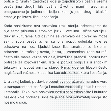
potiče iz ruralnih zajednica gde je zajedništvo i pažnja prema
osećanjima drugih bila važna. Život u manjim sredinama
omogućavao je ljudima da bolje razumeju jedni druge, čitajući
emocije po izrazu lica i ponašanju.
Kada analiziramo ovu poslovicu kroz istoriju, primećujemo da
nije samo prisutna u srpskom jeziku, već ima i slične verzije u
drugim kulturama. Od davnina se verovalo da čovek ne može
sakriti svoja osećanja, jer su ona poput ogledala koje se
odražava na licu. Ljudski izraz lica smatrao se iskrenim
odrazom unutrašnjeg sveta, jer su, u vremenima kada su reči
često bile manje važne od dela, izrazi lica prenosili poruku bez
potrebe za izgovaranjem. Ista je poruka vidljiva i u antičkim
tekstovima, poput onih iz starog Rima, gde su filozofi često
naglašavali važnost izraza lica kao odraza karaktera i osećanja.
U srpskoj kulturi, poslovice poput ove odražavaju narodnu veru
u transparentnost osećanja i moralne vrednosti poput iskrenosti
i empatije. Tako, ova poslovica nosi u sebi etimološko i kulturno
nasleđe koje podseća ljude da je lice prvi pokazatelj onoga što
nosimo u srcu.