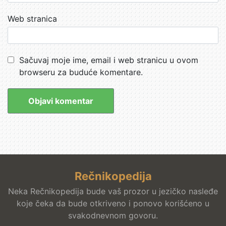
Web stranica
Sačuvaj moje ime, email i web stranicu u ovom
browseru za buduće komentare.
Rečnikopedija
Neka Rečnikopedija bude vaš prozor u jezičko nasleđe
koje čeka da bude otkriveno i ponovo korišćeno u
svakodnevnom govoru.