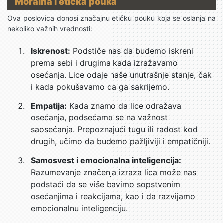
Moralna i etička pouka
Ova poslovica donosi značajnu etičku pouku koja se oslanja na
nekoliko važnih vrednosti:
Iskrenost:
Podstiče nas da budemo iskreni
prema sebi i drugima kada izražavamo
osećanja. Lice odaje naše unutrašnje stanje, čak
i kada pokušavamo da ga sakrijemo.
Empatija:
Kada znamo da lice odražava
osećanja, podsećamo se na važnost
saosećanja. Prepoznajući tugu ili radost kod
drugih, učimo da budemo pažljiviji i empatičniji.
Samosvest i emocionalna inteligencija:
Razumevanje značenja izraza lica može nas
podstaći da se više bavimo sopstvenim
osećanjima i reakcijama, kao i da razvijamo
emocionalnu inteligenciju.