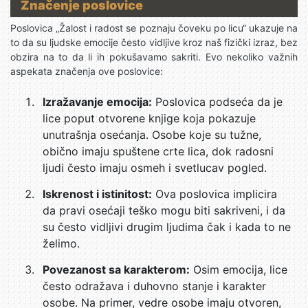
Značenje poslovice
Poslovica „Žalost i radost se poznaju čoveku po licu“ ukazuje na
to da su ljudske emocije često vidljive kroz naš fizički izraz, bez
obzira na to da li ih pokušavamo sakriti. Evo nekoliko važnih
aspekata značenja ove poslovice:
Izražavanje emocija:
Poslovica podseća da je
lice poput otvorene knjige koja pokazuje
unutrašnja osećanja. Osobe koje su tužne,
obično imaju spuštene crte lica, dok radosni
ljudi često imaju osmeh i svetlucav pogled.
Iskrenost i istinitost:
Ova poslovica implicira
da pravi osećaji teško mogu biti sakriveni, i da
su često vidljivi drugim ljudima čak i kada to ne
želimo.
Povezanost sa karakterom:
Osim emocija, lice
često odražava i duhovno stanje i karakter
osobe. Na primer, vedre osobe imaju otvoren,