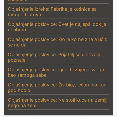
Objašnjenje izreke: Fabrika je košnica sa
mnogo trutova
Objašnjenje poslovice: Cvet je najlepši dok je
neubran
Objašnjenje poslovice: Zlo je ko ne zna a učiti
se ne da
Objašnjenje poslovice: Prijatelj se u nevolji
poznaje
Objašnjenje poslovice: Ljubi bližnjega svoga
kao samoga sebe
Objašnjenje poslovice: Živ bio,srećan bio,kud
god hodio!
Objašnjenje poslovice: Ne stoji kuća na zemlji,
nego na ženi