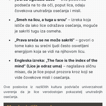
podseća na to da oči, poput lica, odaju
čovekova unutrašnja osećanja i misli.
„Smeh na licu, a tuga u srcu“
– izreka koja
ističe da iako lice odražava osećanja, moguće
je sakriti tugu iza osmeha.
„Prava sreća se ne može sakriti“
– govori o
tome kako su srećni ljudi često osvetljeni
energijom koja se vidi na njihovom licu.
Engleska izreka: „The face is the index of the
mind“ (Lice je odraz uma)
– naglašava sličnu
misao, da je lice poput prozora kroz koji se
vide čovekove misli i osećanja.
Ove poslovice iz različitih kultura podvlače univerzalnost
uverenja da je lice verodostojan pokazatelj unutrašnjih
osećanja.