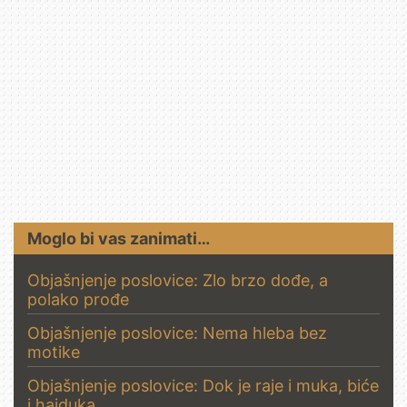
Moglo bi vas zanimati…
Objašnjenje poslovice: Zlo brzo dođe, a
polako prođe
Objašnjenje poslovice: Nema hleba bez
motike
Objašnjenje poslovice: Dok je raje i muka, biće
i hajduka