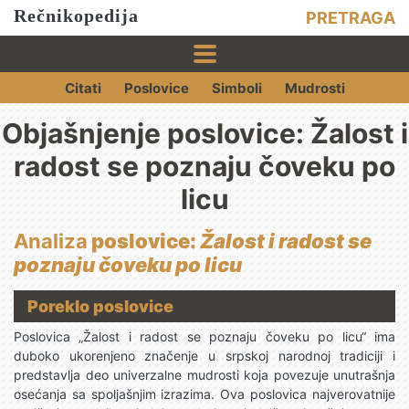
Rečnikopedija
PRETRAGA
Citati
Poslovice
Simboli
Mudrosti
Objašnjenje poslovice: Žalost i
radost se poznaju čoveku po
licu
Analiza
poslovice:
Žalost i radost se
poznaju čoveku po licu
Poreklo poslovice
Poslovica „Žalost i radost se poznaju čoveku po licu“ ima
duboko ukorenjeno značenje u srpskoj narodnoj tradiciji i
predstavlja deo univerzalne mudrosti koja povezuje unutrašnja
osećanja sa spoljašnjim izrazima. Ova poslovica najverovatnije