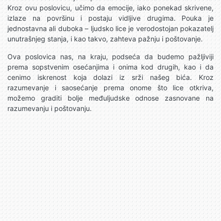
Kroz ovu poslovicu, učimo da emocije, iako ponekad skrivene,
izlaze na površinu i postaju vidljive drugima. Pouka je
jednostavna ali duboka – ljudsko lice je verodostojan pokazatelj
unutrašnjeg stanja, i kao takvo, zahteva pažnju i poštovanje.
Ova poslovica nas, na kraju, podseća da budemo pažljiviji
prema sopstvenim osećanjima i onima kod drugih, kao i da
cenimo iskrenost koja dolazi iz srži našeg bića. Kroz
razumevanje i saosećanje prema onome što lice otkriva,
možemo graditi bolje međuljudske odnose zasnovane na
razumevanju i poštovanju.