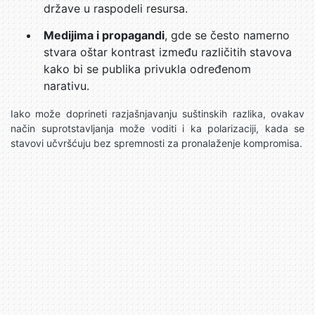
države u raspodeli resursa.
Medijima i propagandi
, gde se često namerno
stvara oštar kontrast između različitih stavova
kako bi se publika privukla određenom
narativu.
Iako može doprineti razjašnjavanju suštinskih razlika, ovakav
način suprotstavljanja može voditi i ka polarizaciji, kada se
stavovi učvršćuju bez spremnosti za pronalaženje kompromisa.