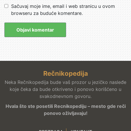
Sačuvaj moje ime, email i web stranicu u ovom
browseru za buduće komentare.
Rečnikopedija
Neka Rečnikopedija bude vaš prozor u jezičko nasleđe
koje čeka da bude otkriveno i ponovo korišćeno u
svakodnevnom govoru.
Hvala što ste posetili Recnikopediju – mesto gde reči
ponovo oživljavaju!