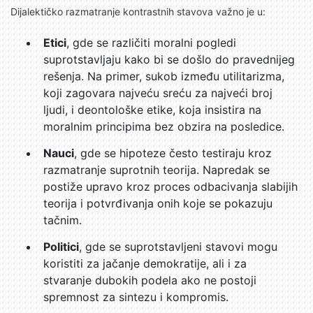
Dijalektičko razmatranje kontrastnih stavova važno je u:
Etici
, gde se različiti moralni pogledi
suprotstavljaju kako bi se došlo do pravednijeg
rešenja. Na primer, sukob između utilitarizma,
koji zagovara najveću sreću za najveći broj
ljudi, i deontološke etike, koja insistira na
moralnim principima bez obzira na posledice.
Nauci
, gde se hipoteze često testiraju kroz
razmatranje suprotnih teorija. Napredak se
postiže upravo kroz proces odbacivanja slabijih
teorija i potvrđivanja onih koje se pokazuju
tačnim.
Politici
, gde se suprotstavljeni stavovi mogu
koristiti za jačanje demokratije, ali i za
stvaranje dubokih podela ako ne postoji
spremnost za sintezu i kompromis.