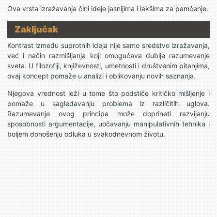
Ova vrsta izražavanja čini ideje jasnijima i lakšima za pamćenje.
Zaključak
Kontrast između suprotnih ideja nije samo sredstvo izražavanja,
već i način razmišljanja koji omogućava dublje razumevanje
sveta. U filozofiji, književnosti, umetnosti i društvenim pitanjima,
ovaj koncept pomaže u analizi i oblikovanju novih saznanja.
Njegova vrednost leži u tome što podstiče kritičko mišljenje i
pomaže u sagledavanju problema iz različitih uglova.
Razumevanje ovog principa može doprineti razvijanju
sposobnosti argumentacije, uočavanju manipulativnih tehnika i
boljem donošenju odluka u svakodnevnom životu.