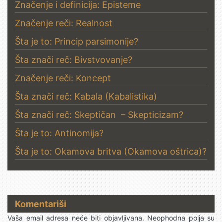
Značenje i definicija: Episteme
Značenje reči: Realnost
Šta je to: Princip parsimonije?
Šta znači reč: Bivstvovanje?
Značenje reči: Koncept
Šta znači reč: Kabala (Kabalistika)
Šta znači reč: Skeptičan – Skepticizam?
Šta je to: Antinomija?
Šta je to: Okamova britva (Okamova oštrica)?
Komentariši
Vaša email adresa neće biti objavljivana.
Neophodna polja su