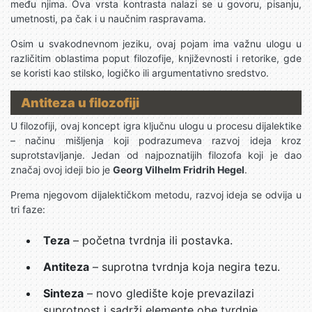
među njima. Ova vrsta kontrasta nalazi se u govoru, pisanju,
umetnosti, pa čak i u naučnim raspravama.
Osim u svakodnevnom jeziku, ovaj pojam ima važnu ulogu u
različitim oblastima poput filozofije, književnosti i retorike, gde
se koristi kao stilsko, logičko ili argumentativno sredstvo.
Antiteza u filozofiji
U filozofiji, ovaj koncept igra ključnu ulogu u procesu dijalektike
– načinu mišljenja koji podrazumeva razvoj ideja kroz
suprotstavljanje. Jedan od najpoznatijih filozofa koji je dao
značaj ovoj ideji bio je
Georg Vilhelm Fridrih Hegel
.
Prema njegovom dijalektičkom metodu, razvoj ideja se odvija u
tri faze:
Teza
– početna tvrdnja ili postavka.
Antiteza
– suprotna tvrdnja koja negira tezu.
Sinteza
– novo gledište koje prevazilazi
suprotnost i sadrži elemente obe tvrdnje.