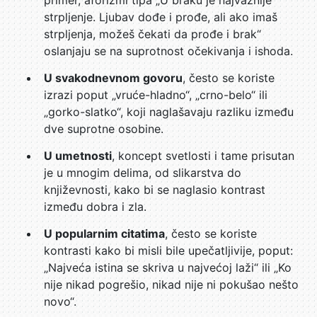
primer, aforizmi tipa „U braku je najvažnije
strpljenje. Ljubav dođe i prođe, ali ako imaš
strpljenja, možeš čekati da prođe i brak“
oslanjaju se na suprotnost očekivanja i ishoda.
U svakodnevnom govoru
, često se koriste
izrazi poput „vruće-hladno“, „crno-belo“ ili
„gorko-slatko“, koji naglašavaju razliku između
dve suprotne osobine.
U umetnosti
, koncept svetlosti i tame prisutan
je u mnogim delima, od slikarstva do
književnosti, kako bi se naglasio kontrast
između dobra i zla.
U popularnim citatima
, često se koriste
kontrasti kako bi misli bile upečatljivije, poput:
„Najveća istina se skriva u najvećoj laži“ ili „Ko
nije nikad pogrešio, nikad nije ni pokušao nešto
novo“.