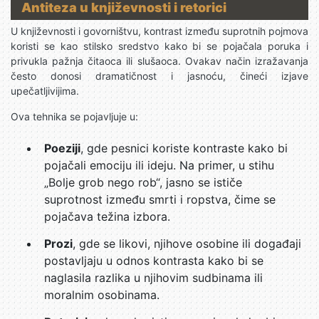
Antiteza u književnosti i retorici
U književnosti i govorništvu, kontrast između suprotnih pojmova
koristi se kao stilsko sredstvo kako bi se pojačala poruka i
privukla pažnja čitaoca ili slušaoca. Ovakav način izražavanja
često donosi dramatičnost i jasnoću, čineći izjave
upečatljivijima.
Ova tehnika se pojavljuje u:
Poeziji
, gde pesnici koriste kontraste kako bi
pojačali emociju ili ideju. Na primer, u stihu
„Bolje grob nego rob“, jasno se ističe
suprotnost između smrti i ropstva, čime se
pojačava težina izbora.
Prozi
, gde se likovi, njihove osobine ili događaji
postavljaju u odnos kontrasta kako bi se
naglasila razlika u njihovim sudbinama ili
moralnim osobinama.