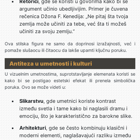
Retorici
, gde se koristi u govorima kako bi se
argument učinio ubedljivijim. Primer je čuvena
rečenica Džona F. Kenedija: „Ne pitaj šta tvoja
zemlja može učiniti za tebe, već šta ti možeš
učiniti za svoju zemlju.“
Ova stilska figura ne samo da doprinosi izražajnosti, već i
pomaže slušaocu ili čitaocu da lakše upamti ključnu poruku.
Antiteza u umetnosti i kulturi
U vizuelnim umetnostima, suprotstavljanje elemenata koristi se
kako bi se postigao estetski efekat ili prenela simbolička
poruka. Ovo se može videti u:
Slikarstvu
, gde umetnici koriste kontrast
između svetla i tame kako bi naglasili dramu i
emociju, što je karakteristično za barokne slike.
Arhitekturi
, gde se često kombinuju klasični i
moderni elementi, naglašavajući razliku između