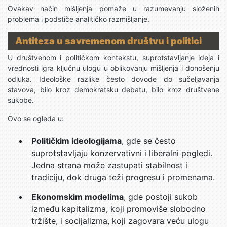
Ovakav način mišljenja pomaže u razumevanju složenih
problema i podstiče analitičko razmišljanje.
Antiteza u savremenom društvu i politici
U društvenom i političkom kontekstu, suprotstavljanje ideja i
vrednosti igra ključnu ulogu u oblikovanju mišljenja i donošenju
odluka. Ideološke razlike često dovode do sučeljavanja
stavova, bilo kroz demokratsku debatu, bilo kroz društvene
sukobe.
Ovo se ogleda u:
Političkim ideologijama
, gde se često
suprotstavljaju konzervativni i liberalni pogledi.
Jedna strana može zastupati stabilnost i
tradiciju, dok druga teži progresu i promenama.
Ekonomskim modelima
, gde postoji sukob
između kapitalizma, koji promoviše slobodno
tržište, i socijalizma, koji zagovara veću ulogu