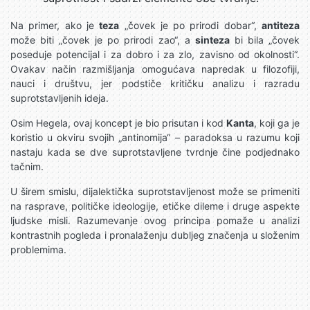
Na primer, ako je
teza
„čovek je po prirodi dobar“,
antiteza
može biti „čovek je po prirodi zao“, a
sinteza
bi bila „čovek
poseduje potencijal i za dobro i za zlo, zavisno od okolnosti“.
Ovakav način razmišljanja omogućava napredak u filozofiji,
nauci i društvu, jer podstiče kritičku analizu i razradu
suprotstavljenih ideja.
Osim Hegela, ovaj koncept je bio prisutan i kod
Kanta
, koji ga je
koristio u okviru svojih „antinomija“ – paradoksa u razumu koji
nastaju kada se dve suprotstavljene tvrdnje čine podjednako
tačnim.
U širem smislu, dijalektička suprotstavljenost može se primeniti
na rasprave, političke ideologije, etičke dileme i druge aspekte
ljudske misli. Razumevanje ovog principa pomaže u analizi
kontrastnih pogleda i pronalaženju dubljeg značenja u složenim
problemima.