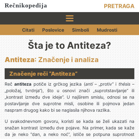
Rečnikopedija
PRETRAGA
Citati
Poslovice
Simboli
Mudrosti
Šta je to Antiteza?
Antiteza
: Značenje i analiza
Značenje reči “Antiteza”
Reč
antiteza
potiče iz grčkog jezika (
antí
– „protiv“ i
thésis
–
„položaj, tvrdnja“), što u osnovi znači „suprotstavljanje“ ili
„kontrast između dve ideje“. U najširem smislu, odnosi se na
postavljanje dve suprotne misli, osobine ili pojmova jedan
naspram drugog kako bi se naglasila njihova razlika.
U svakodnevnom govoru, koristi se kada se želi ukazati na
snažan kontrast između dve pojave. Na primer, kada se kaže
da je neko “dan, a neko noć”, ističe se potpuna suprotnost