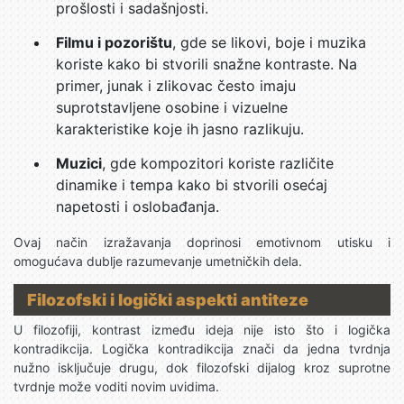
prošlosti i sadašnjosti.
Filmu i pozorištu
, gde se likovi, boje i muzika
koriste kako bi stvorili snažne kontraste. Na
primer, junak i zlikovac često imaju
suprotstavljene osobine i vizuelne
karakteristike koje ih jasno razlikuju.
Muzici
, gde kompozitori koriste različite
dinamike i tempa kako bi stvorili osećaj
napetosti i oslobađanja.
Ovaj način izražavanja doprinosi emotivnom utisku i
omogućava dublje razumevanje umetničkih dela.
Filozofski i logički aspekti antiteze
U filozofiji, kontrast između ideja nije isto što i logička
kontradikcija. Logička kontradikcija znači da jedna tvrdnja
nužno isključuje drugu, dok filozofski dijalog kroz suprotne
tvrdnje može voditi novim uvidima.