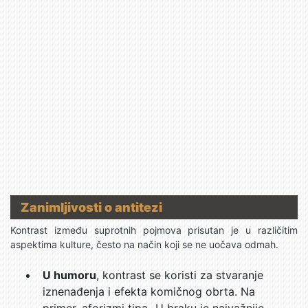
Zanimljivosti o antitezi
Kontrast između suprotnih pojmova prisutan je u različitim
aspektima kulture, često na način koji se ne uočava odmah.
U humoru
, kontrast se koristi za stvaranje
iznenađenja i efekta komičnog obrta. Na