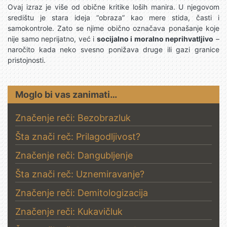
Ovaj izraz je više od obične kritike loših manira. U njegovom
središtu je stara ideja “obraza” kao mere stida, časti i
samokontrole. Zato se njime obično označava ponašanje koje
nije samo neprijatno, već i
socijalno i moralno neprihvatljivo
–
naročito kada neko svesno ponižava druge ili gazi granice
pristojnosti.
Moglo bi vas zanimati…
Značenje reči: Bezobrazluk
Šta znači reč: Prilagodljivost?
Značenje reči: Dangubljenje
Šta znači reč: Uznemiravanje?
Značenje reči: Demitologizacija
Značenje reči: Kukavičluk