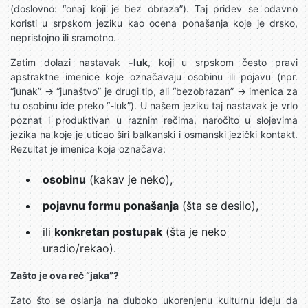
(doslovno: “onaj koji je bez obraza”). Taj pridev se odavno
koristi u srpskom jeziku kao ocena ponašanja koje je drsko,
nepristojno ili sramotno.
Zatim dolazi nastavak
-luk
, koji u srpskom često pravi
apstraktne imenice koje označavaju osobinu ili pojavu (npr.
“junak” → “junaštvo” je drugi tip, ali “bezobrazan” → imenica za
tu osobinu ide preko “-luk”). U našem jeziku taj nastavak je vrlo
poznat i produktivan u raznim rečima, naročito u slojevima
jezika na koje je uticao širi balkanski i osmanski jezički kontakt.
Rezultat je imenica koja označava:
osobinu
(kakav je neko),
pojavnu formu ponašanja
(šta se desilo),
ili
konkretan postupak
(šta je neko
uradio/rekao).
Zašto je ova reč “jaka”?
Zato što se oslanja na duboko ukorenjenu kulturnu ideju da