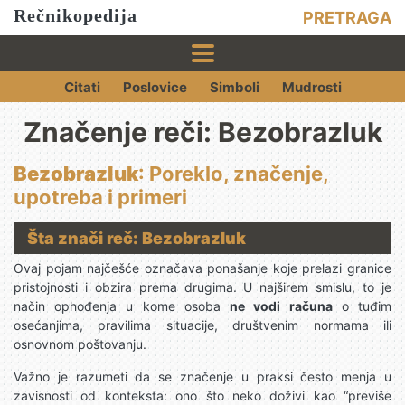
Rečnikopedija
PRETRAGA
Citati
Poslovice
Simboli
Mudrosti
Značenje reči: Bezobrazluk
Bezobrazluk
: Poreklo, značenje,
upotreba i primeri
Šta znači reč: Bezobrazluk
Ovaj pojam najčešće označava ponašanje koje prelazi granice
pristojnosti i obzira prema drugima. U najširem smislu, to je
način ophođenja u kome osoba
ne vodi računa
o tuđim
osećanjima, pravilima situacije, društvenim normama ili
osnovnom poštovanju.
Važno je razumeti da se značenje u praksi često menja u
zavisnosti od konteksta: ono što neko doživi kao “previše