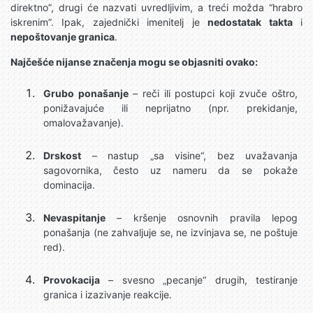
direktno”, drugi će nazvati uvredljivim, a treći možda “hrabro
iskrenim”. Ipak, zajednički imenitelj je
nedostatak takta
i
nepoštovanje granica
.
Najčešće nijanse značenja mogu se objasniti ovako:
Grubo ponašanje
– reči ili postupci koji zvuče oštro,
ponižavajuće ili neprijatno (npr. prekidanje,
omalovažavanje).
Drskost
– nastup „sa visine“, bez uvažavanja
sagovornika, često uz nameru da se pokaže
dominacija.
Nevaspitanje
– kršenje osnovnih pravila lepog
ponašanja (ne zahvaljuje se, ne izvinjava se, ne poštuje
red).
Provokacija
– svesno „pecanje“ drugih, testiranje
granica i izazivanje reakcije.