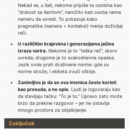
Nekad se, u šali, nekome pripiše ta osobina kao
“drskost sa šarmom”, naročito kad osoba nema
nameru da uvredi. To pokazuje kako
pragmatika (namera + kontekst) menja doživljaj
reči.
U različitim krajevima i generacijama jačina
izraza varira.
Nekome je to “teška reč”, skoro
uvreda; drugome je to svakodnevna opaska.
Jezik ovde prati društvene norme: gde su
norme strože, i etiketa zvuči oštrije.
Zanimljivo je da se ova imenica često koristi
kao presuda, a ne opis.
Ljudi je izgovaraju kao
da stavljaju tačku: “To je to.” Upravo zato može
brzo da prekine razgovor – jer ne ostavlja
mnogo prostora za objašnjenje.
Zaključak