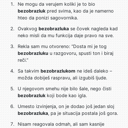
Ne mogu da verujem koliki je to bio
bezobrazluk
pred svima, kao da je namerno
hteo da ponizi sagovornika.
Ovakvog
bezobrazluka
se čovek nagleda kad
neko misli da mu funkcija daje pravo na sve.
Rekla sam mu otvoreno: “Dosta mi je tog
bezobrazluku
u razgovoru, spusti ton i biraj
reči.”
Sa takvim
bezobrazlukom
ne ideš daleko –
možda dobiješ raspravu, ali izgubiš ljude.
U njegovom smehu nije bilo šale, nego čisti
bezobrazluk
koji bode kao igla.
Umesto izvinjenja, on je dodao još jedan sloj
bezobrazluka
, pa je situacija postala još gora.
Nisam reagovala odmah, ali sam kasnije