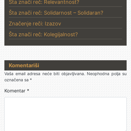
Šta znači reč: Relevantnost?
Šta znači reč: Solidarnost – Solidaran?
Značenje reči: Izazov
Šta znači reč: Kolegijalnost?
Komentariši
Vaša email adresa neće biti objavljivana.
Neophodna polja su
označena sa
*
Komentar
*