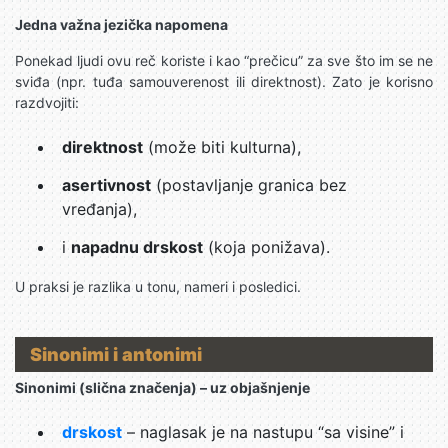
Jedna važna jezička napomena
Ponekad ljudi ovu reč koriste i kao “prečicu” za sve što im se ne
sviđa (npr. tuđa samouverenost ili direktnost). Zato je korisno
razdvojiti:
direktnost
(može biti kulturna),
asertivnost
(postavljanje granica bez
vređanja),
i
napadnu drskost
(koja ponižava).
U praksi je razlika u tonu, nameri i posledici.
Sinonimi i antonimi
Sinonimi (slična značenja) – uz objašnjenje
drskost
– naglasak je na nastupu “sa visine” i