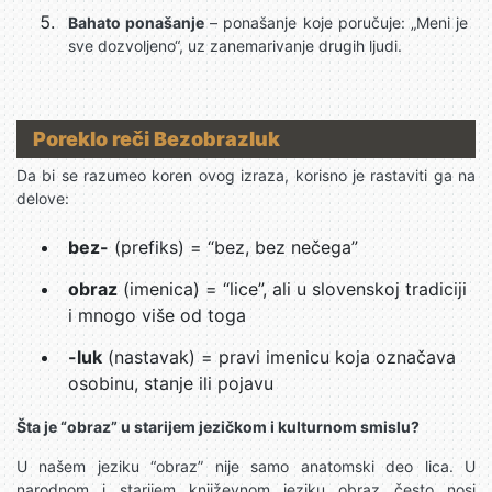
Bahato ponašanje
– ponašanje koje poručuje: „Meni je
sve dozvoljeno“, uz zanemarivanje drugih ljudi.
Poreklo reči Bezobrazluk
Da bi se razumeo koren ovog izraza, korisno je rastaviti ga na
delove:
bez-
(prefiks) = “bez, bez nečega”
obraz
(imenica) = “lice”, ali u slovenskoj tradiciji
i mnogo više od toga
-luk
(nastavak) = pravi imenicu koja označava
osobinu, stanje ili pojavu
Šta je “obraz” u starijem jezičkom i kulturnom smislu?
U našem jeziku “obraz” nije samo anatomski deo lica. U
narodnom i starijem književnom jeziku obraz često nosi