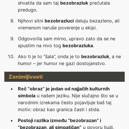
shvatila da sam taj
bezobrazluk
prećutala
predugo.
Njihovi sitni
bezobrazluci
deluju bezazleno, ali
vremenom naruše poverenje u ekipi.
Odgovorila sam mirno, upravo zato da se ne
spustim na nivo tog
bezobrazluka
.
Ako ti je to “šala”, onda je to
bezobrazluk
, a ne
humor – jer humor ne gazi dostojanstvo.
Zanimljivosti
Reč “obraz” je jedan od najjačih kulturnih
simbola
u našem jeziku. Nije slučajno što se u
narodnim izrekama često pojavljuje baš taj
motiv: obraz kao granica časti i stida.
Postoji razlika između “bezobrazan” i
“bezobrazan, ali simpatičan”
u govoru ljudi.