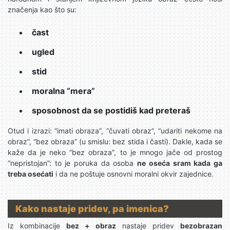
značenja kao što su:
čast
ugled
stid
moralna “mera”
sposobnost da se postidiš kad preteraš
Otud i izrazi: “imati obraza”, “čuvati obraz”, “udariti nekome na
obraz”, “bez obraza” (u smislu: bez stida i časti). Dakle, kada se
kaže da je neko “bez obraza”, to je mnogo jače od prostog
“nepristojan”: to je poruka da osoba
ne oseća sram kada ga
treba osećati
i da ne poštuje osnovni moralni okvir zajednice.
Kako nastaje pridev, pa imenica?
Iz kombinacije
bez + obraz
nastaje pridev
bezobrazan