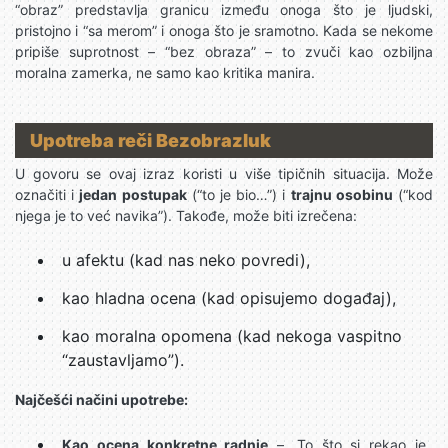
“obraz” predstavlja granicu između onoga što je ljudski,
pristojno i “sa merom” i onoga što je sramotno. Kada se nekome
pripiše suprotnost – “bez obraza” – to zvuči kao ozbiljna
moralna zamerka, ne samo kao kritika manira.
Upotreba reči Bezobrazluk
U govoru se ovaj izraz koristi u više tipičnih situacija. Može
označiti i
jedan postupak
(“to je bio…”) i
trajnu osobinu
(“kod
njega je to već navika”). Takođe, može biti izrečena:
u afektu (kad nas neko povredi),
kao hladna ocena (kad opisujemo događaj),
kao moralna opomena (kad nekoga vaspitno
“zaustavljamo”).
Najčešći načini upotrebe:
Kao ocena konkretne radnje
– „To što si rekao je