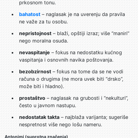
prkosnom tonu.
bahatost
– naglasak je na uverenju da pravila
ne važe za tu osobu.
nepristojnost
– blaži, opštiji izraz; više “maniri”
nego moralna osuda.
nevaspitanje
– fokus na nedostatku kućnog
vaspitanja i osnovnih navika poštovanja.
bezobzirnost
– fokus na tome da se ne vodi
računa o drugima (ne mora uvek biti “drsko”,
može biti i hladno).
prostaštvo
– naglasak na grubosti i “nekulturi”,
često u javnom nastupu.
nedostatak takta
– najblaža varijanta; sugeriše
nespretnost više nego lošu nameru.
Antonimi (suprotna značenja)