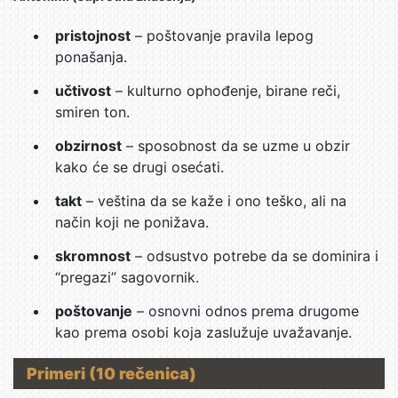
pristojnost
– poštovanje pravila lepog
ponašanja.
učtivost
– kulturno ophođenje, birane reči,
smiren ton.
obzirnost
– sposobnost da se uzme u obzir
kako će se drugi osećati.
takt
– veština da se kaže i ono teško, ali na
način koji ne ponižava.
skromnost
– odsustvo potrebe da se dominira i
“pregazi” sagovornik.
poštovanje
– osnovni odnos prema drugome
kao prema osobi koja zaslužuje uvažavanje.
Primeri (10 rečenica)