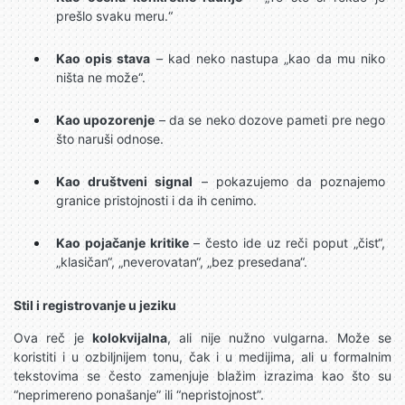
prešlo svaku meru.“
Kao opis stava
– kad neko nastupa „kao da mu niko
ništa ne može“.
Kao upozorenje
– da se neko dozove pameti pre nego
što naruši odnose.
Kao društveni signal
– pokazujemo da poznajemo
granice pristojnosti i da ih cenimo.
Kao pojačanje kritike
– često ide uz reči poput „čist“,
„klasičan“, „neverovatan“, „bez presedana“.
Stil i registrovanje u jeziku
Ova reč je
kolokvijalna
, ali nije nužno vulgarna. Može se
koristiti i u ozbiljnijem tonu, čak i u medijima, ali u formalnim
tekstovima se često zamenjuje blažim izrazima kao što su
“neprimereno ponašanje” ili “nepristojnost”.