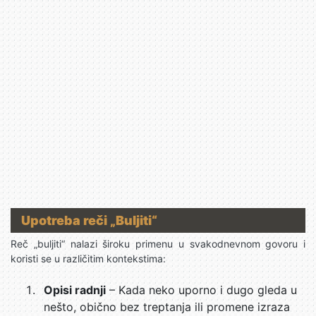
Upotreba reči „Buljiti“
Reč „buljiti“ nalazi široku primenu u svakodnevnom govoru i
koristi se u različitim kontekstima:
Opisi radnji
– Kada neko uporno i dugo gleda u
nešto, obično bez treptanja ili promene izraza