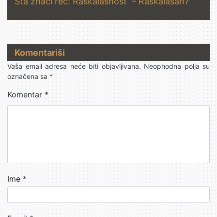
Šta znači reč: Raskalašnost – Raskalašan?
Komentariši
Vaša email adresa neće biti objavljivana.
Neophodna polja su
označena sa
*
Komentar
*
Ime
*