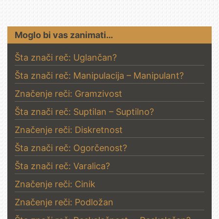
Moglo bi vas zanimati…
Šta znači reč: Uglančan?
Šta znači reč: Manipulacija – Manipulant?
Značenje reči: Gramzivost
Šta znači reč: Suptilan – Suptilno?
Značenje reči: Diskretnost
Šta znači reč: Ogorčenost?
Šta znači reč: Varalica?
Značenje reči: Cinik
Značenje reči: Podložan