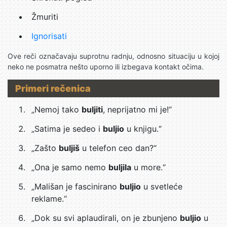
Žmuriti
Ignorisati
Ove reči označavaju suprotnu radnju, odnosno situaciju u kojoj
neko ne posmatra nešto uporno ili izbegava kontakt očima.
Primeri rečenica
„Nemoj tako
buljiti
, neprijatno mi je!“
„Satima je sedeo i
buljio
u knjigu.“
„Zašto
buljiš
u telefon ceo dan?“
„Ona je samo nemo
buljila
u more.“
„Mališan je fascinirano
buljio
u svetleće
reklame.“
„Dok su svi aplaudirali, on je zbunjeno
buljio
u