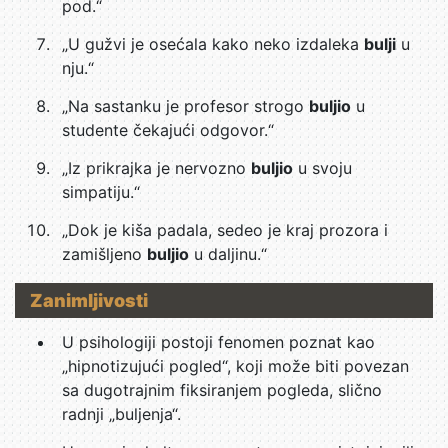
pod.“
„U gužvi je osećala kako neko izdaleka
bulji
u
nju.“
„Na sastanku je profesor strogo
buljio
u
studente čekajući odgovor.“
„Iz prikrajka je nervozno
buljio
u svoju
simpatiju.“
„Dok je kiša padala, sedeo je kraj prozora i
zamišljeno
buljio
u daljinu.“
Zanimljivosti
U psihologiji postoji fenomen poznat kao
„hipnotizujući pogled“, koji može biti povezan
sa dugotrajnim fiksiranjem pogleda, slično
radnji „buljenja“.