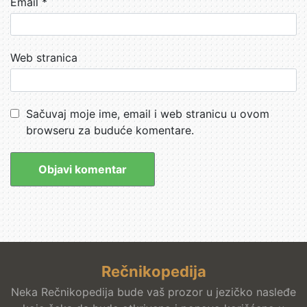
Email
*
Web stranica
Sačuvaj moje ime, email i web stranicu u ovom
browseru za buduće komentare.
Rečnikopedija
Neka Rečnikopedija bude vaš prozor u jezičko nasleđe