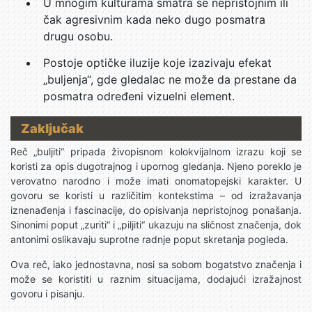
U mnogim kulturama smatra se nepristojnim ili
čak agresivnim kada neko dugo posmatra
drugu osobu.
Postoje optičke iluzije koje izazivaju efekat
„buljenja“, gde gledalac ne može da prestane da
posmatra određeni vizuelni element.
Zaključak
Reč „buljiti“ pripada živopisnom kolokvijalnom izrazu koji se
koristi za opis dugotrajnog i upornog gledanja. Njeno poreklo je
verovatno narodno i može imati onomatopejski karakter. U
govoru se koristi u različitim kontekstima – od izražavanja
iznenađenja i fascinacije, do opisivanja nepristojnog ponašanja.
Sinonimi poput „zuriti“ i „piljiti“ ukazuju na sličnost značenja, dok
antonimi oslikavaju suprotne radnje poput skretanja pogleda.
Ova reč, iako jednostavna, nosi sa sobom bogatstvo značenja i
može se koristiti u raznim situacijama, dodajući izražajnost
govoru i pisanju.