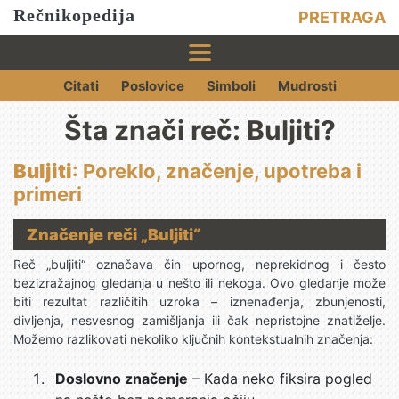
Rečnikopedija
PRETRAGA
Citati
Poslovice
Simboli
Mudrosti
Šta znači reč: Buljiti?
Buljiti
: Poreklo, značenje, upotreba i
primeri
Značenje reči „Buljiti“
Reč „buljiti“ označava čin upornog, neprekidnog i često
bezizražajnog gledanja u nešto ili nekoga. Ovo gledanje može
biti rezultat različitih uzroka – iznenađenja, zbunjenosti,
divljenja, nesvesnog zamišljanja ili čak nepristojne znatiželje.
Možemo razlikovati nekoliko ključnih kontekstualnih značenja:
Doslovno značenje
– Kada neko fiksira pogled