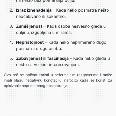
na nešto bez pomeranja očiju.
Izraz iznenađenja
– Kada neko posmatra nešto
neočekivano ili šokantno.
Zamišljenost
– Kada osoba nesvesno gleda u
daljinu, izgubljena u mislima.
Nepristojnost
– Kada neko neprimereno dugo
posmatra drugu osobu.
Zabavljenost ili fascinacija
– Kada neko gleda u
nešto sa velikim interesovanjem.
Ova reč se obično koristi u neformalnim razgovorima i može
imati blagu negativnu konotaciju, naročito kada se koristi za
opisivanje neprimerenog posmatranja.