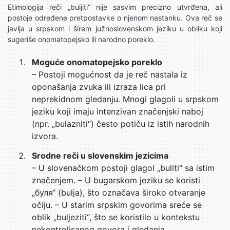
Etimologija reči „buljiti“ nije sasvim precizno utvrđena, ali
postoje određene pretpostavke o njenom nastanku. Ova reč se
javlja u srpskom i širem južnoslovenskom jeziku u obliku koji
sugeriše onomatopejsko ili narodno poreklo.
Moguće onomatopejsko poreklo
– Postoji mogućnost da je reč nastala iz
oponašanja zvuka ili izraza lica pri
neprekidnom gledanju. Mnogi glagoli u srpskom
jeziku koji imaju intenzivan značenjski naboj
(npr. „bulazniti“) često potiču iz istih narodnih
izvora.
Srodne reči u slovenskim jezicima
– U slovenačkom postoji glagol „buliti“ sa istim
značenjem. – U bugarskom jeziku se koristi
„буля“ (bulja), što označava široko otvaranje
očiju. – U starim srpskim govorima sreće se
oblik „buljeziti“, što se koristilo u kontekstu
nekontrolisanog govora i gledanja.