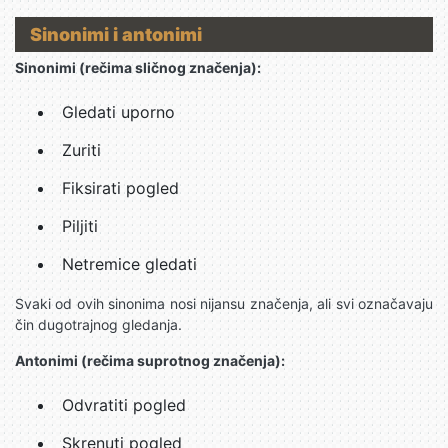
Sinonimi i antonimi
Sinonimi (rečima sličnog značenja):
Gledati uporno
Zuriti
Fiksirati pogled
Piljiti
Netremice gledati
Svaki od ovih sinonima nosi nijansu značenja, ali svi označavaju
čin dugotrajnog gledanja.
Antonimi (rečima suprotnog značenja):
Odvratiti pogled
Skrenuti pogled