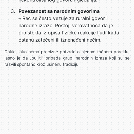
Povezanost sa narodnim govorima
– Reč se često vezuje za ruralni govor i
narodne izraze. Postoji verovatnoća da je
proistekla iz opisa fizičke reakcije ljudi kada
ostanu zatečeni ili iznenađeni nečim.
Dakle, iako nema precizne potvrde o njenom tačnom poreklu,
jasno je da „buljiti“ pripada grupi narodnih izraza koji su se
razvili spontano kroz usmenu tradiciju.