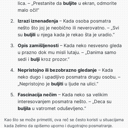
lica. – „Prestanite da
buljite
u ekran, odmorite
malo oči!“
Izrazi iznenađenja
– Kada osoba posmatra
nešto što joj je neobično ili neverovatno. – „Svi
su
buljili
u njega kada je rekao šta je uradio.“
Opis zamišljenosti
– Kada neko nesvesno gleda
u prazno dok mu misli lutaju. – „Danima samo
sedi i
bulji
kroz prozor.“
Nepristojno ili bezobrazno gledanje
– Kada
neko dugo i upadljivo posmatra drugu osobu. –
„Nepristojno je
buljiti
u ljude na ulici.“
Fascinacija nečim
– Kada neko sa velikim
interesovanjem posmatra nešto. – „Deca su
buljila
u vatromet oduševljeno.“
Kao što se može primetiti, ova reč se često koristi u situacijama
kada želimo da opišemo uporno i dugotrajno posmatranje.