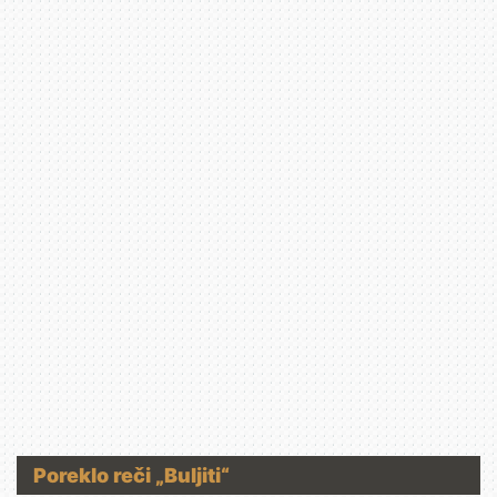
Poreklo reči „Buljiti“