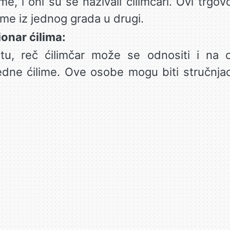
ime, i oni su se nazivali ćilimčari. Ovi trgov
ilime iz jednog grada u drugi.
ionar ćilima:
, reč ćilimčar može se odnositi i na os
redne ćilime. Ove osobe mogu biti stručnjac