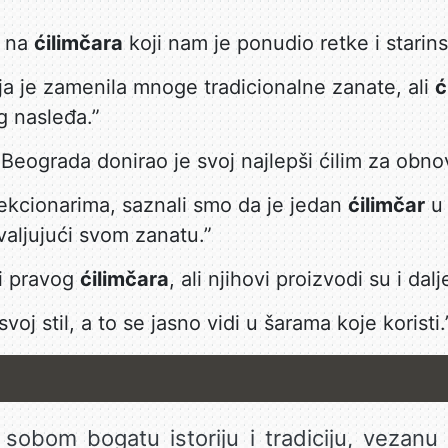
i na
ćilimčara
koji nam je ponudio retke i starins
a je zamenila mnoge tradicionalne zanate, ali
ć
g nasleđa.”
 Beograda donirao je svoj najlepši ćilim za obno
ekcionarima, saznali smo da je jedan
ćilimčar
u 
valjujući svom zanatu.”
ći pravog
ćilimčara
, ali njihovi proizvodi su i dalj
voj stil, a to se jasno vidi u šarama koje koristi.
sobom bogatu istoriju i tradiciju, vezanu 