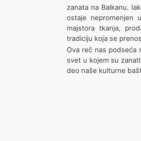
zanata na Balkanu. Ia
ostaje nepromenjen u
majstora tkanja, prod
tradiciju koja se preno
Ova reč nas podseća na
svet u kojem su zanatli
deo naše kulturne bašt