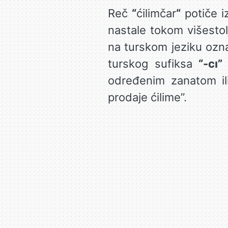
Reč
“
ćilimčar
“
potiče i
nastale tokom višesto
na turskom jeziku ozn
turskog sufiksa
“-cı”
(
određenim zanatom il
prodaje ćilime”.