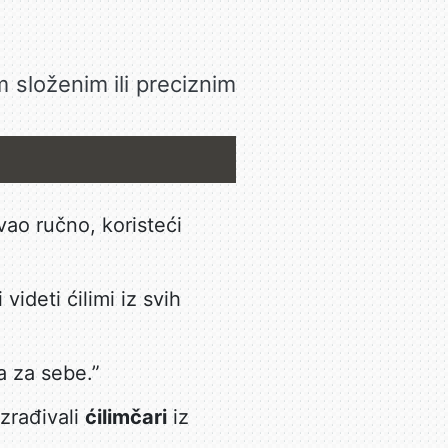
m složenim ili preciznim
vao ručno, koristeći
ideti ćilimi iz svih
a za sebe.”
izrađivali
ćilimčari
iz