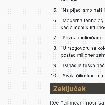
“Na pijaci smo naišl
“Moderna tehnologij
kao simbol kulturno
“Poznati
ćilimčar
iz
“U razgovoru sa kol
postao milioner zah
“Danas je teško na
“Svaki
ćilimčar
ima s
Zaključak
Reč
“
ćilimčar
“
nosi sa 