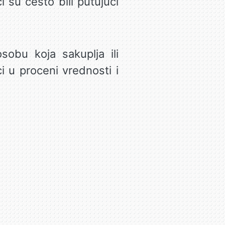
ci su često bili putujući
obu koja sakuplja ili
i u proceni vrednosti i