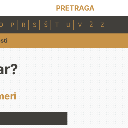
PRETRAGA
O
P
R
S
Š
T
U
V
Ž
Z
sti
ar?
meri