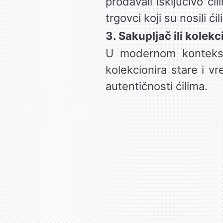
prodavali isključivo ćil
trgovci koji su nosili ć
3. Sakupljač ili kolekc
U modernom kontekstu
kolekcionira stare i v
autentičnosti ćilima.