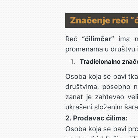
Značenje reči “
Reč
“ćilimčar”
ima ne
promenama u društvu i 
Tradicionalno znač
Osoba koja se bavi tkan
društvima, posebno na
zanat je zahtevao veli
ukrašeni složenim šar
2. Prodavac ćilima:
Osoba koja se bavi prod