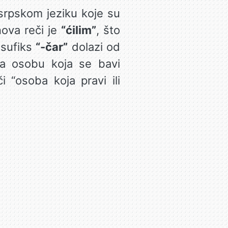
 srpskom jeziku koje su
ova reči je
“ćilim”
, što
 sufiks
“-čar”
dolazi od
ava osobu koja se bavi
 “osoba koja pravi ili