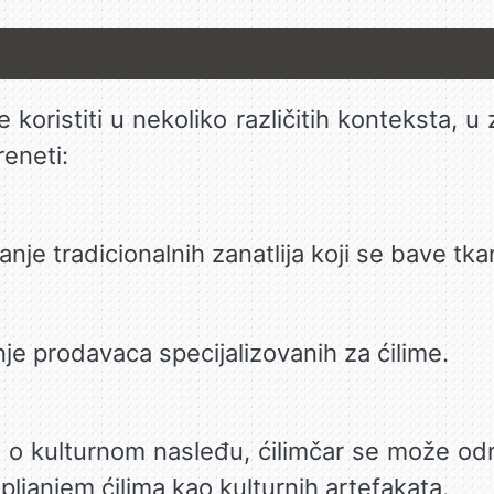
koristiti u nekoliko različitih konteksta, u z
reneti:
anje tradicionalnih zanatlija koji se bave tka
je prodavaca specijalizovanih za ćilime.
 o kulturnom nasleđu, ćilimčar se može odn
ljanjem ćilima kao kulturnih artefakata.