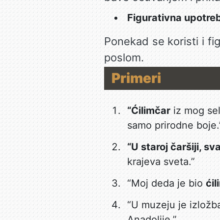
Figurativna upotre
Ponekad se koristi i fi
poslom.
Primeri
“Ćilimčar
iz mog sel
samo prirodne boje.
“U staroj čaršiji, sv
krajeva sveta.”
“Moj deda je bio
ćil
“U muzeju je izložba
Anadolije.”