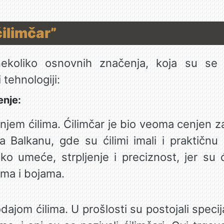
ćilimčar”
koliko osnovnih značenja, koja su se r
tehnologiji:
enje:
jem ćilima. Ćilimčar je bio veoma cenjen za
 Balkanu, gde su ćilimi imali i praktičnu 
ko umeće, strpljenje i preciznost, jer su ć
ama i bojama.
ajom ćilima. U prošlosti su postojali specija