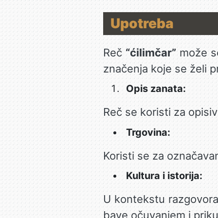
Upotreba
Reč
“ćilimčar”
može se 
značenja koje se želi p
Opis zanata:
Reč se koristi za opisiv
Trgovina:
Koristi se za označavan
Kultura i istorija:
U kontekstu razgovora
bave očuvanjem i prikup