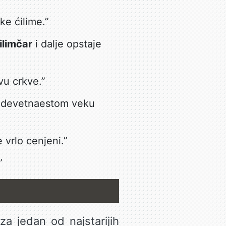
ke ćilime.”
ilimčar
i dalje opstaje
vu crkve.”
devetnaestom veku
e vrlo cenjeni.”
”
za jedan od najstarijih