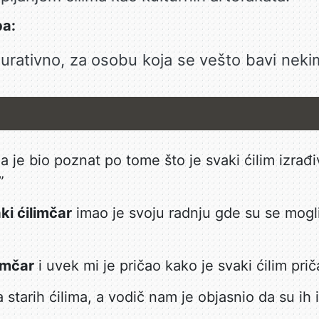
ba:
gurativno, za osobu koja se vešto bavi neki
a je bio poznat po tome što je svaki ćilim izrađi
”
aki ćilimčar
imao je svoju radnju gde su se mogli v
imčar
i uvek mi je pričao kako je svaki ćilim prič
 starih ćilima, a vodič nam je objasnio da su ih 