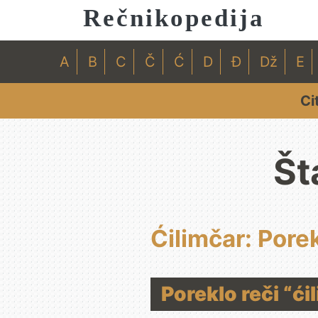
Rečnikopedija
A
B
C
Č
Ć
D
Đ
Dž
E
Ci
Št
Ćilimčar: Pore
Poreklo reči “ći