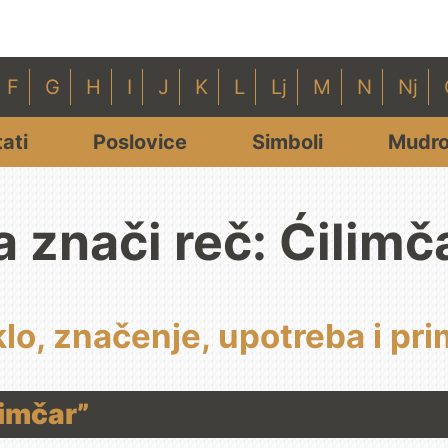
F
G
H
I
J
K
L
Lj
M
N
Nj
tati
Poslovice
Simboli
Mudro
a znači reč: Ćilimč
klo, značenje, upotreba i pri
limčar”