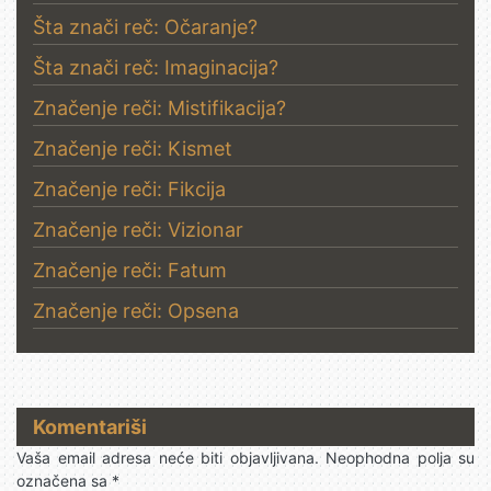
Šta znači reč: Očaranje?
Šta znači reč: Imaginacija?
Značenje reči: Mistifikacija?
Značenje reči: Kismet
Značenje reči: Fikcija
Značenje reči: Vizionar
Značenje reči: Fatum
Značenje reči: Opsena
Komentariši
Vaša email adresa neće biti objavljivana.
Neophodna polja su
označena sa
*