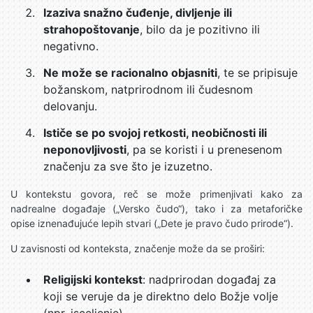
Izaziva snažno čuđenje, divljenje ili
strahopoštovanje
, bilo da je pozitivno ili
negativno.
Ne može se racionalno objasniti
, te se pripisuje
božanskom, natprirodnom ili čudesnom
delovanju.
Ističe se po svojoj retkosti, neobičnosti ili
neponovljivosti
, pa se koristi i u prenesenom
značenju za sve što je izuzetno.
U kontekstu govora, reč se može primenjivati kako za
nadrealne događaje („Versko čudo“), tako i za metaforičke
opise iznenađujuće lepih stvari („Dete je pravo čudo prirode“).
U zavisnosti od konteksta, značenje može da se proširi:
Religijski kontekst
: nadprirodan događaj za
koji se veruje da je direktno delo Božje volje