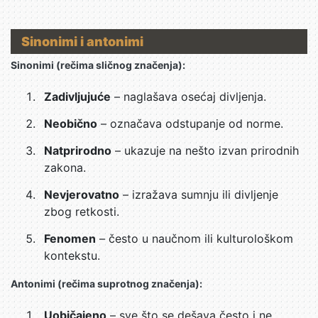
Sinonimi i antonimi
Sinonimi (rečima sličnog značenja):
Zadivljujuće
– naglašava osećaj divljenja.
Neobično
– označava odstupanje od norme.
Natprirodno
– ukazuje na nešto izvan prirodnih
zakona.
Nevjerovatno
– izražava sumnju ili divljenje
zbog retkosti.
Fenomen
– često u naučnom ili kulturološkom
kontekstu.
Antonimi (rečima suprotnog značenja):
Uobičajeno
– sve što se dešava često i ne