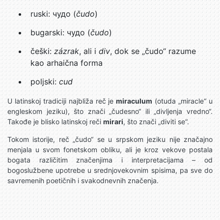
ruski: чудо (
čudo
)
bugarski: чудо (
čudo
)
češki:
zázrak
, ali i
div
, dok se „čudo“ razume
kao arhaična forma
poljski:
cud
U latinskoj tradiciji najbliža reč je
miraculum
(otuda „miracle“ u
engleskom jeziku), što znači „čudesno“ ili „divljenja vredno“.
Takođe je blisko latinskoj reči
mirari
, što znači „diviti se“.
Tokom istorije, reč „čudo“ se u srpskom jeziku nije značajno
menjala u svom fonetskom obliku, ali je kroz vekove postala
bogata različitim značenjima i interpretacijama – od
bogoslužbene upotrebe u srednjovekovnim spisima, pa sve do
savremenih poetičnih i svakodnevnih značenja.