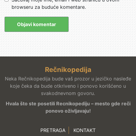
browseru za buduće komentare.
Rečnikopedija
Neka Rečnikopedija bude vaš prozor u jezičko nasleđe
koje čeka da bude otkriveno i ponovo korišćeno u
svakodnevnom govoru.
Hvala što ste posetili Recnikopediju – mesto gde reči
ponovo oživljavaju!
PRETRAGA
KONTAKT