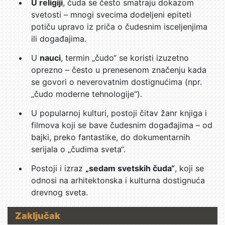
U religiji
, čuda se često smatraju dokazom
svetosti – mnogi svecima dodeljeni epiteti
potiču upravo iz priča o čudesnim isceljenjima
ili događajima.
U
nauci
, termin „čudo“ se koristi izuzetno
oprezno – često u prenesenom značenju kada
se govori o neverovatnim dostignućima (npr.
„čudo moderne tehnologije“).
U popularnoj kulturi, postoji čitav žanr knjiga i
filmova koji se bave čudesnim događajima – od
bajki, preko fantastike, do dokumentarnih
serijala o „čudima sveta“.
Postoji i izraz
„sedam svetskih čuda“
, koji se
odnosi na arhitektonska i kulturna dostignuća
drevnog sveta.
Zaključak