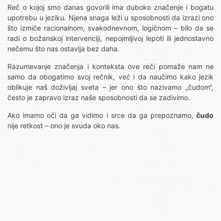
Reč o kojoj smo danas govorili ima duboko značenje i bogatu
upotrebu u jeziku. Njena snaga leži u sposobnosti da izrazi ono
što izmiče racionalnom, svakodnevnom, logičnom – bilo da se
radi o božanskoj intervenciji, nepojmljivoj lepoti ili jednostavno
nečemu što nas ostavlja bez daha.
Razumevanje značenja i konteksta ove reči pomaže nam ne
samo da obogatimo svoj rečnik, već i da naučimo kako jezik
oblikuje naš doživljaj sveta – jer ono što nazivamo „čudom“,
često je zapravo izraz naše sposobnosti da se zadivimo.
Ako imamo oči da ga vidimo i srce da ga prepoznamo,
čudo
nije retkost – ono je svuda oko nas.