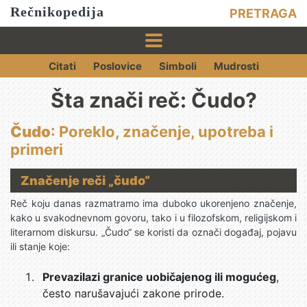
Rečnikopedija
PRETRAGA
Citati
Poslovice
Simboli
Mudrosti
Šta znači reč: Čudo?
Čudo
: Poreklo, značenje, upotreba i
primeri
Značenje reči „čudo“
Reč koju danas razmatramo ima duboko ukorenjeno značenje,
kako u svakodnevnom govoru, tako i u filozofskom, religijskom i
literarnom diskursu. „Čudo“ se koristi da označi događaj, pojavu
ili stanje koje:
Prevazilazi granice uobičajenog ili mogućeg
,
često narušavajući zakone prirode.