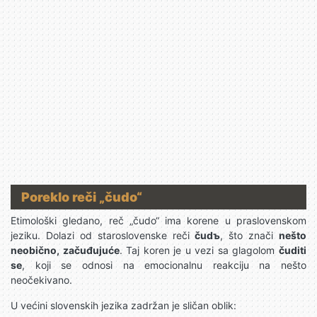
Poreklo reči „čudo“
Etimološki gledano, reč „čudo“ ima korene u praslovenskom
jeziku. Dolazi od staroslovenske reči
čudъ
, što znači
nešto
neobično, začuđujuće
. Taj koren je u vezi sa glagolom
čuditi
se
, koji se odnosi na emocionalnu reakciju na nešto
neočekivano.
U većini slovenskih jezika zadržan je sličan oblik: