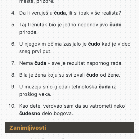
mesta, prizore.
Da li veruješ u
čuda
, ili si ipak više realista?
Taj trenutak bio je jedno neponovljivo
čudo
prirode.
U njegovim očima zasijalo je
čudo
kad je video
sneg prvi put.
Nema
čuda
– sve je rezultat napornog rada.
Bila je žena koju su svi zvali
čudo
od žene.
U muzeju smo gledali tehnološka
čuda
iz
prošlog veka.
Kao dete, verovao sam da su vatrometi neko
čudesno
delo bogova.
Zanimljivosti