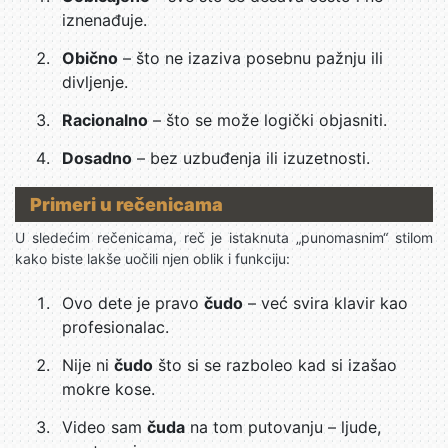
iznenađuje.
Obično
– što ne izaziva posebnu pažnju ili
divljenje.
Racionalno
– što se može logički objasniti.
Dosadno
– bez uzbuđenja ili izuzetnosti.
Primeri u rečenicama
U sledećim rečenicama, reč je istaknuta „punomasnim“ stilom
kako biste lakše uočili njen oblik i funkciju:
Ovo dete je pravo
čudo
– već svira klavir kao
profesionalac.
Nije ni
čudo
što si se razboleo kad si izašao
mokre kose.
Video sam
čuda
na tom putovanju – ljude,