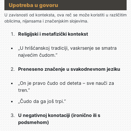
Upotreba u govoru
U zavisnosti od konteksta, ova reč se može koristiti u različitim
oblicima, nijansama i značenjskim slojevima.
Religijski i metafizički kontekst
„U hrišćanskoj tradiciji, vaskrsenje se smatra
najvećim čudom.“
Preneseno značenje u svakodnevnom jeziku
„On je pravo čudo od deteta – sve nauči za
tren.“
„Čudo da ga još trpi.“
U negativnoj konotaciji (ironično ili s
podsmehom)