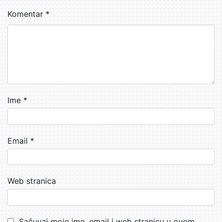
Komentar
*
Ime
*
Email
*
Web stranica
Sačuvaj moje ime, email i web stranicu u ovom