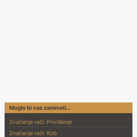
Moglo bi vas zanimati…
Značenje reči: Priviđenje
Značenje reči: Kob