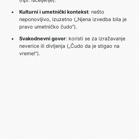
(npr. isceljenje).
Kulturni i umetnički kontekst
: nešto
neponovljivo, izuzetno („Njena izvedba bila je
pravo umetničko čudo“).
Svakodnevni govor
: koristi se za izražavanje
neverice ili divljenja („Čudo da je stigao na
vreme!“).