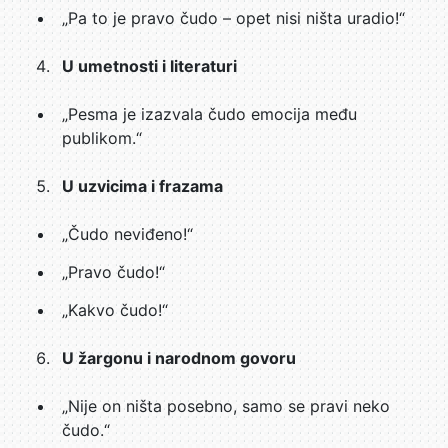
„Pa to je pravo čudo – opet nisi ništa uradio!“
U umetnosti i literaturi
„Pesma je izazvala čudo emocija među
publikom.“
U uzvicima i frazama
„Čudo neviđeno!“
„Pravo čudo!“
„Kakvo čudo!“
U žargonu i narodnom govoru
„Nije on ništa posebno, samo se pravi neko
čudo.“