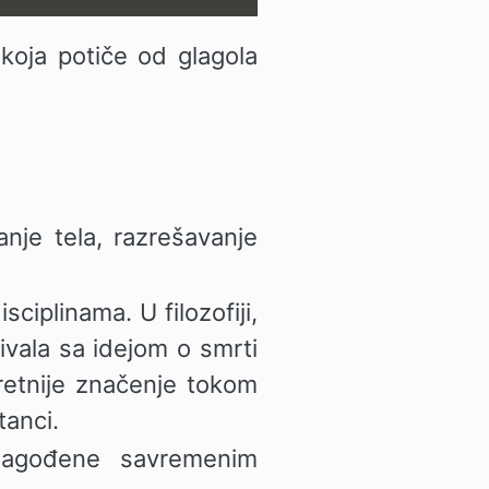
 koja potiče od glagola
anje tela, razrešavanje
sciplinama. U filozofiji,
zivala sa idejom o smrti
kretnije značenje tokom
tanci.
ilagođene savremenim