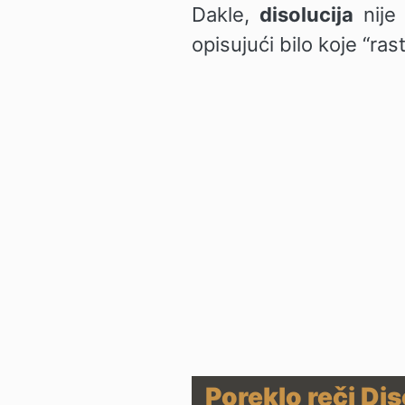
Dakle,
disolucija
nije 
opisujući bilo koje “ras
Poreklo reči Diso