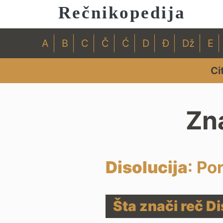
Rečnikopedija
A
B
C
Č
Ć
D
Đ
Dž
E
Ci
Zna
Disolucija
: Po
Šta znači reč Di