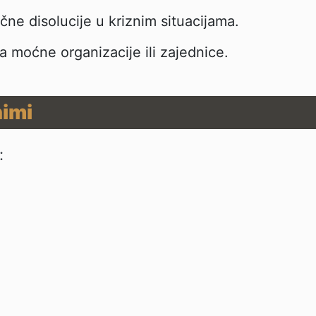
ične disolucije u kriznim situacijama.
a moćne organizacije ili zajednice.
nimi
: