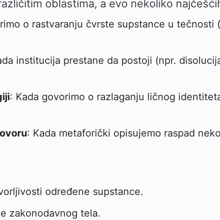
 različitim oblastima, a evo nekoliko najčešć
imo o rastvaranju čvrste supstance u tečnosti (n
ada institucija prestane da postoji (npr. disoluc
iji
: Kada govorimo o razlaganju ličnog identiteta,
ovoru
: Kada metaforički opisujemo raspad neko
vorljivosti određene supstance.
je zakonodavnog tela.