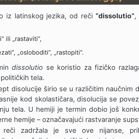
 iz latinskog jezika, od reči
“dissolutio”
,
 ili „rastaviti“,
ati“, „osloboditi“, „rastopiti“.
rmin
dissolutio
se koristio za fizičko razlag
političkih tela.
t disolucije širio se u različitim naučnim di
asnije kod skolastičara, disolucija se pove
ju tela. U hemiji je termin dobio još kon
erne hemije – označavajući rastvaranje sups
reči zadržala je sve ove nijanse, pr