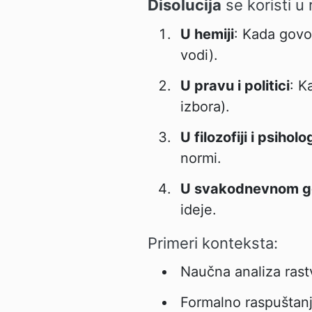
Disolucija
se koristi u
U hemiji
: Kada govor
vodi).
U pravu i politici
: K
izbora).
U filozofiji i psiholog
normi.
U svakodnevnom g
ideje.
Primeri konteksta:
Naučna analiza rast
Formalno raspuštan