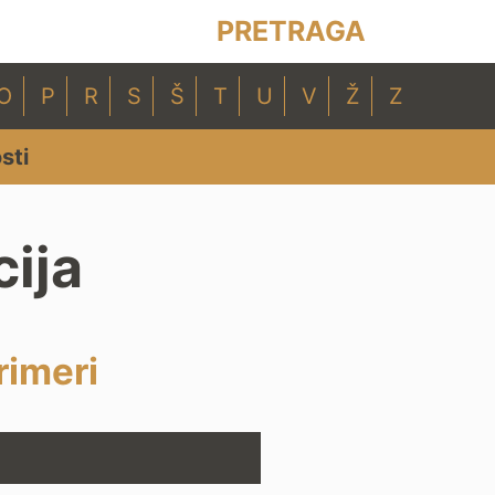
PRETRAGA
O
P
R
S
Š
T
U
V
Ž
Z
sti
cija
rimeri