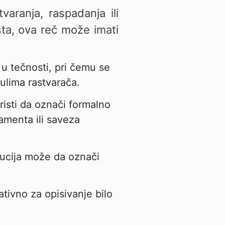
aranja, raspadanja ili
sta, ova reč može imati
 u tečnosti, pri čemu se
lima rastvarača.
oristi da označi formalno
rlamenta ili saveza
lucija može da označi
ativno za opisivanje bilo