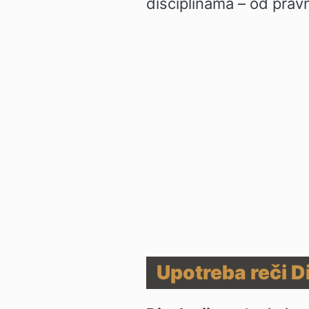
disciplinama – od prav
Upotreba reči D