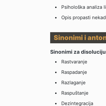
Psihološka analiza l
Opis propasti nekad
Sinonimi i anto
Sinonimi za disoluciju
Rastvaranje
Raspadanje
Razlaganje
Raspuštanje
Dezintegracija