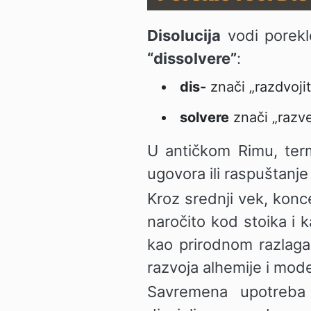
Disolucija
vodi poreklo
“dissolvere”
:
dis-
znači „razdvojiti“
solvere
znači „razvez
U antičkom Rimu, te
ugovora ili raspuštanje 
Kroz srednji vek, koncep
naročito kod stoika i k
kao prirodnom razlagan
razvoja alhemije i mod
Savremena upotreba 