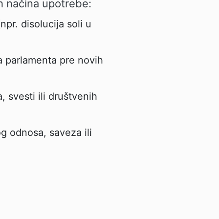
ih načina upotrebe:
pr. disolucija soli u
ija parlamenta pre novih
 svesti ili društvenih
g odnosa, saveza ili