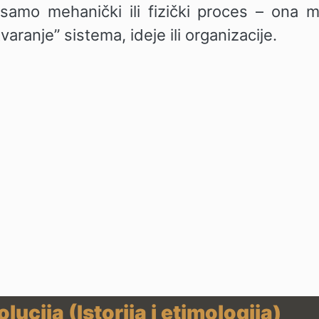
samo mehanički ili fizički proces – ona mo
tvaranje” sistema, ideje ili organizacije.
lucija (Istorija i etimologija)