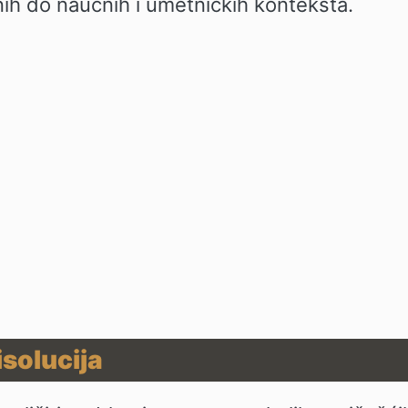
nih do naučnih i umetničkih konteksta.
isolucija