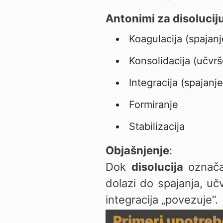
Antonimi za disolucij
Koagulacija (spajanj
Konsolidacija (učvrš
Integracija (spajanje
Formiranje
Stabilizacija
Objašnjenje
:
Dok
disolucija
označav
dolazi do spajanja, učv
integracija „povezuje“.
Primeri upotre