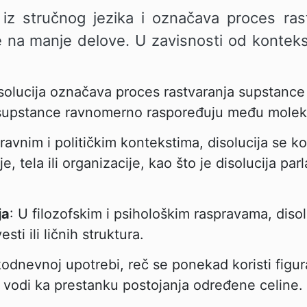
iz stručnog jezika i označava proces rastv
e na manje delove. U zavisnosti od kontek
disolucija označava proces rastvaranja supstance
 supstance ravnomerno raspoređuju među moleku
pravnim i političkim kontekstima, disolucija se k
je, tela ili organizacije, kao što je disolucija pa
ja
: U filozofskim i psihološkim raspravama, diso
sti ili ličnih struktura.
kodnevnoj upotrebi, reč se ponekad koristi figur
 vodi ka prestanku postojanja određene celine.