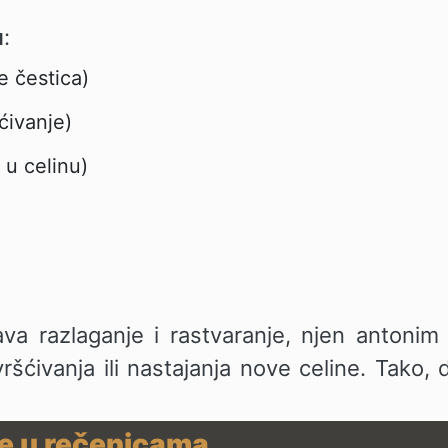
u
:
e čestica)
ćivanje)
 u celinu)
a razlaganje i rastvaranje, njen antonim
ršćivanja ili nastajanja nove celine. Tako, d
be u rečenicama