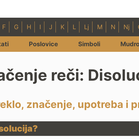
F
G
H
I
J
K
L
Lj
M
N
Nj
tati
Poslovice
Simboli
Mudro
čenje reči: Disolu
reklo, značenje, upotreba i p
solucija?