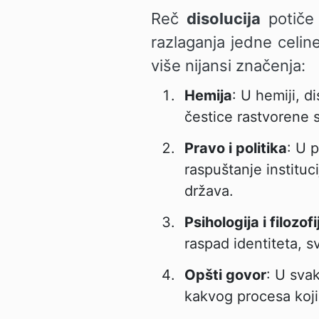
Reč
disolucija
potiče 
razlaganja jedne celin
više nijansi značenja:
Hemija
: U hemiji, 
čestice rastvorene
Pravo i politika
: U 
raspuštanje instituci
država.
Psihologija i filozofi
raspad identiteta, sve
Opšti govor
: U sva
kakvog procesa koji