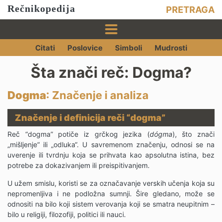
Rečnikopedija
PRETRAGA
Citati
Poslovice
Simboli
Mudrosti
Šta znači reč: Dogma?
Dogma
: Značenje i analiza
Značenje i definicija reči “dogma”
Reč “dogma” potiče iz grčkog jezika (
dógma
), što znači
„mišljenje“ ili „odluka“. U savremenom značenju, odnosi se na
uverenje ili tvrdnju koja se prihvata kao apsolutna istina, bez
potrebe za dokazivanjem ili preispitivanjem.
U užem smislu, koristi se za označavanje verskih učenja koja su
nepromenljiva i ne podložna sumnji. Šire gledano, može se
odnositi na bilo koji sistem verovanja koji se smatra neupitnim –
bilo u religiji, filozofiji, politici ili nauci.