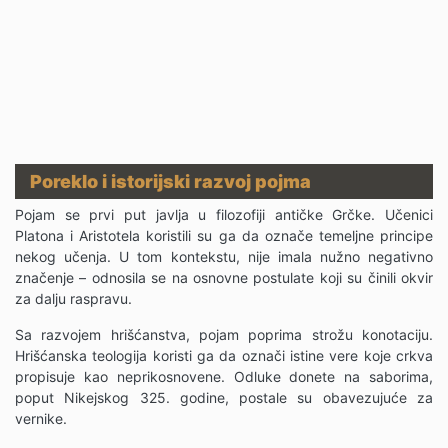
Poreklo i istorijski razvoj pojma
Pojam se prvi put javlja u filozofiji antičke Grčke. Učenici
Platona i Aristotela koristili su ga da označe temeljne principe
nekog učenja. U tom kontekstu, nije imala nužno negativno
značenje – odnosila se na osnovne postulate koji su činili okvir
za dalju raspravu.
Sa razvojem hrišćanstva, pojam poprima strožu konotaciju.
Hrišćanska teologija koristi ga da označi istine vere koje crkva
propisuje kao neprikosnovene. Odluke donete na saborima,
poput Nikejskog 325. godine, postale su obavezujuće za
vernike.