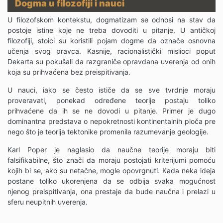
Dogma u filozofiji i nauci
U filozofskom kontekstu, dogmatizam se odnosi na stav da
postoje istine koje ne treba dovoditi u pitanje. U antičkoj
filozofiji, stoici su koristili pojam dogme da označe osnovna
učenja svog pravca. Kasnije, racionalistički mislioci poput
Dekarta su pokušali da razgraniče opravdana uverenja od onih
koja su prihvaćena bez preispitivanja.
U nauci, iako se često ističe da se sve tvrdnje moraju
proveravati, ponekad određene teorije postaju toliko
prihvaćene da ih se ne dovodi u pitanje. Primer je dugo
dominantna predstava o nepokretnosti kontinentalnih ploča pre
nego što je teorija tektonike promenila razumevanje geologije.
Karl Poper je naglasio da naučne teorije moraju biti
falsifikabilne, što znači da moraju postojati kriterijumi pomoću
kojih bi se, ako su netačne, mogle opovrgnuti. Kada neka ideja
postane toliko ukorenjena da se odbija svaka mogućnost
njenog preispitivanja, ona prestaje da bude naučna i prelazi u
sferu neupitnih uverenja.