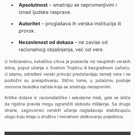
Apsolutnost
– smatraju se nepromenjivim i
iznad ljudske rasprave.
Autoritet
– proglašava ih verska institucija ili
prorok.
Nezavisnost od dokaza
– ne zavise od
racionalnog objašnjenja, već od vere.
U hrišćanstvu, katolička crkva je postavila niz neupitnih verskih
istina, poput učenja o Svetom Trojstvu ili bezgrešnom začeću.
U islamu, određeni verski principi predstavljaju temelj vere i ne
podložni su preispitivanju. Slično tome, u judaizmu postoje
osnovna teološka načela koja se smatraju neospornim.
Kritike dolaze iz racionalističke i sekularne misli, gde se ističe
da rigidna pravila mogu ograničiti slobodu mišljenja. Sa druge
strane, zagovornici verskih učenja naglašavaju stabilizujuću
ulogu koju imaju u društvu i moralnom oblikovanju pojedinca.