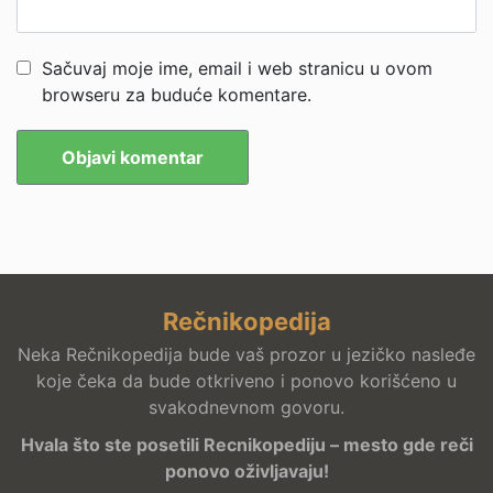
Sačuvaj moje ime, email i web stranicu u ovom
browseru za buduće komentare.
Rečnikopedija
Neka Rečnikopedija bude vaš prozor u jezičko nasleđe
koje čeka da bude otkriveno i ponovo korišćeno u
svakodnevnom govoru.
Hvala što ste posetili Recnikopediju – mesto gde reči
ponovo oživljavaju!