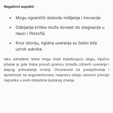
Negativni aspekti:
Mogu ograničiti slobodu mišljenja i inovacije.
Odbijanje kritike može dovesti do stagnacije u
nauci i filozofiji.
Kroz istoriju, rigidna uverenja su često bila
uzrok sukoba.
Iako određene istine mogu imati stabilizujuću ulogu, ključno
pitanje je gde treba povući granicu između zdravih uverenja i
slepog prihvatanja tvrdnji. Otvorenost za preispitivanje i
spremnost na argumentovanu raspravu ostaju osnovni principi
napretka u svim oblastima ljudskog znanja.