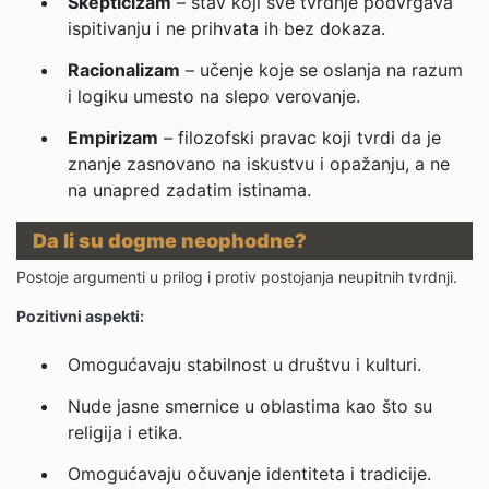
Skepticizam
– stav koji sve tvrdnje podvrgava
ispitivanju i ne prihvata ih bez dokaza.
Racionalizam
– učenje koje se oslanja na razum
i logiku umesto na slepo verovanje.
Empirizam
– filozofski pravac koji tvrdi da je
znanje zasnovano na iskustvu i opažanju, a ne
na unapred zadatim istinama.
Da li su dogme neophodne?
Postoje argumenti u prilog i protiv postojanja neupitnih tvrdnji.
Pozitivni aspekti:
Omogućavaju stabilnost u društvu i kulturi.
Nude jasne smernice u oblastima kao što su
religija i etika.
Omogućavaju očuvanje identiteta i tradicije.