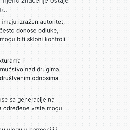
u njeno značenje ostaje
tu.
 imaju izražen autoritet,
 često donose odluke,
ogu biti skloni kontroli
kturama i
eimućstvo nad drugima.
 u društvenim odnosima
ose sa generacije na
ma određene vrste mogu
nu ulogu u harmoniji i