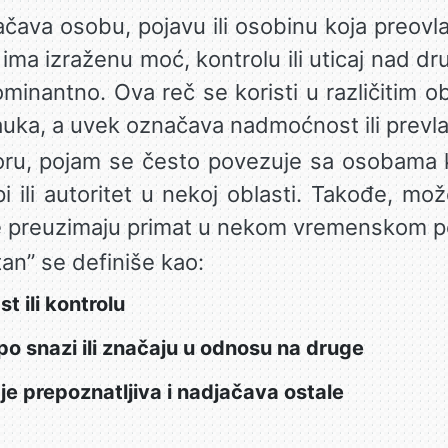
va osobu, pojavu ili osobinu koja preovlađu
ima izraženu moć, kontrolu ili uticaj nad dr
ominantno. Ova reč se koristi u različitim o
uka, a uvek označava nadmoćnost ili prevla
, pojam se često povezuje sa osobama ko
i ili autoritet u nekoj oblasti. Takođe, mož
oje preuzimaju primat u nekom vremenskom p
an” se definiše kao:
t ili kontrolu
 po snazi ili značaju u odnosu na druge
 je prepoznatljiva i nadjačava ostale