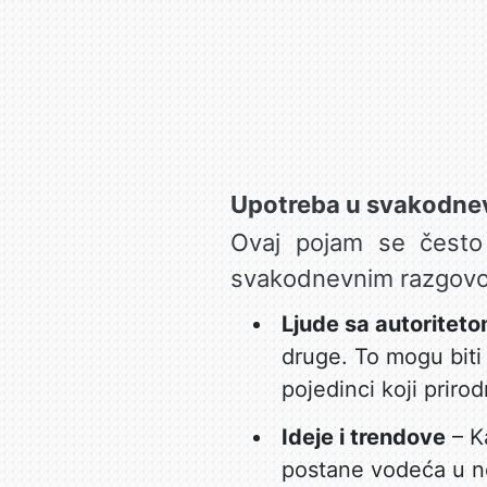
Upotreba u svakodn
Ovaj pojam se često k
svakodnevnim razgovor
Ljude sa autoritet
druge. To mogu biti
pojedinci koji priro
Ideje i trendove
– Ka
postane vodeća u n