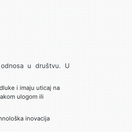
 i odnosa u društvu. U
luke i imaju uticaj na
jakom ulogom ili
ehnološka inovacija