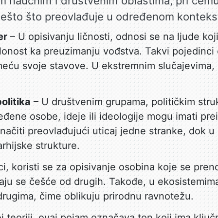
m naučnim i društvenim oblastima, pri čem
ešto što preovlađuje u određenom konteks
er
– U opisivanju ličnosti, odnosi se na ljude koji
onost ka preuzimanju vođstva. Takvi pojedinci
meću svoje stavove. U ekstremnim slučajevima, m
olitika
– U društvenim grupama, političkim stru
eđene osobe, ideje ili ideologije mogu imati pr
značiti preovlađujući uticaj jedne stranke, dok
arhijske strukture.
i, koristi se za opisivanje osobina koje se pren
avaju se češće od drugih. Takođe, u ekosistemi
drugima, čime oblikuju prirodnu ravnotežu.
 teoriji, ovaj pojam označava ton koji ima ključ