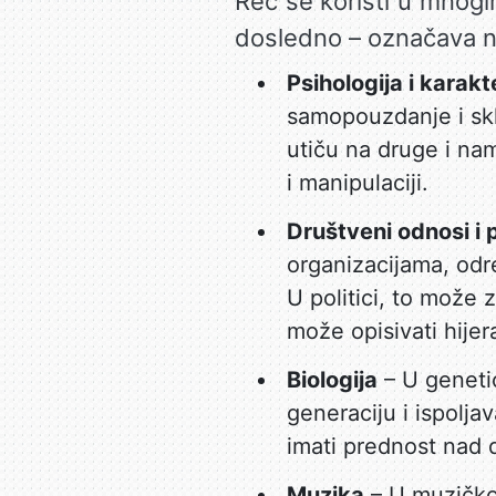
Reč se koristi u mnogi
dosledno – označava n
Psihologija i karakt
samopouzdanje i skl
utiču na druge i na
i manipulaciji.
Društveni odnosi i p
organizacijama, odr
U politici, to može 
može opisivati hijer
Biologija
– U genetic
generaciju i ispolj
imati prednost nad 
Muzika
– U muzičkoj