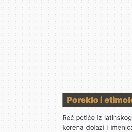
Poreklo i etimol
Reč potiče iz latinskog
korena dolazi i imeni