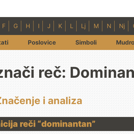
F
G
H
I
J
K
L
Lj
M
N
Nj
tati
Poslovice
Simboli
Mudro
znači reč: Domina
Značenje i analiza
nicija reči “dominantan”