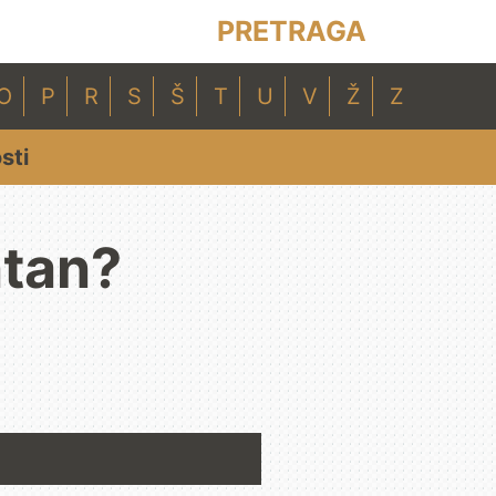
PRETRAGA
O
P
R
S
Š
T
U
V
Ž
Z
sti
ntan?