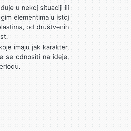
je u nekoj situaciji ili
ugim elementima u istoj
blastima, od društvenih
st.
je imaju jak karakter,
e se odnositi na ideje,
eriodu.