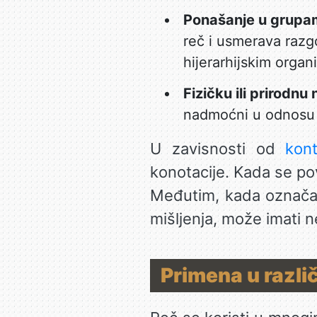
Ponašanje u grupa
reč i usmerava razgo
hijerarhijskim organ
Fizičku ili prirodn
nadmoćni u odnosu n
U zavisnosti od
kon
konotacije. Kada se po
Međutim, kada označava
mišljenja, može imati 
Primena u razli