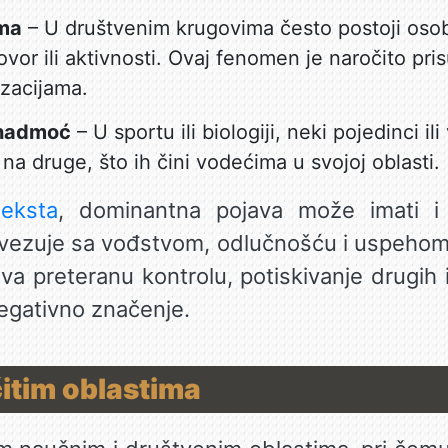
ma
– U društvenim krugovima često postoji oso
vor ili aktivnosti. Ovaj fenomen je naročito pri
izacijama.
u nadmoć
– U sportu ili biologiji, neki pojedinci il
a druge, što ih čini vodećima u svojoj oblasti.
teksta
, dominantna pojava može imati i 
vezuje sa vođstvom, odlučnošću i uspehom,
 preteranu kontrolu, potiskivanje drugih 
negativno značenje.
čitim oblastima