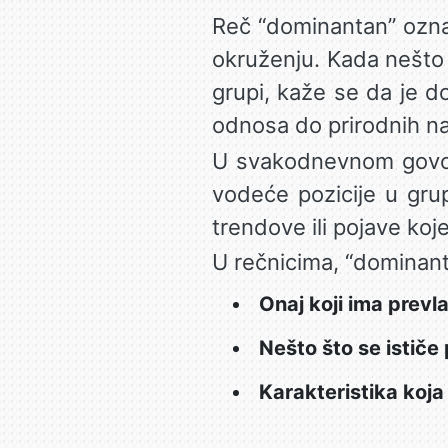
Reč “dominantan” označa
okruženju. Kada nešto 
grupi, kaže se da je d
odnosa do prirodnih na
U svakodnevnom govoru
vodeće pozicije u grup
trendove ili pojave k
U rečnicima, “dominant
Onaj koji ima prevlas
Nešto što se ističe
Karakteristika koja