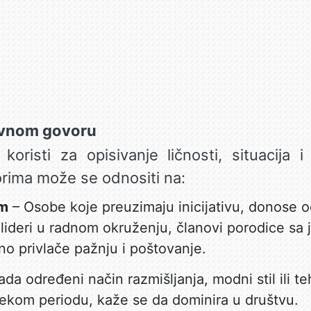
evnom govoru
oristi za opisivanje ličnosti, situacija
ima može se odnositi na:
om
– Osobe koje preuzimaju inicijativu, donose od
 lideri u radnom okruženju, članovi porodice sa 
dno privlače pažnju i poštovanje.
da određeni način razmišljanja, modni stil ili t
ekom periodu, kaže se da dominira u društvu.