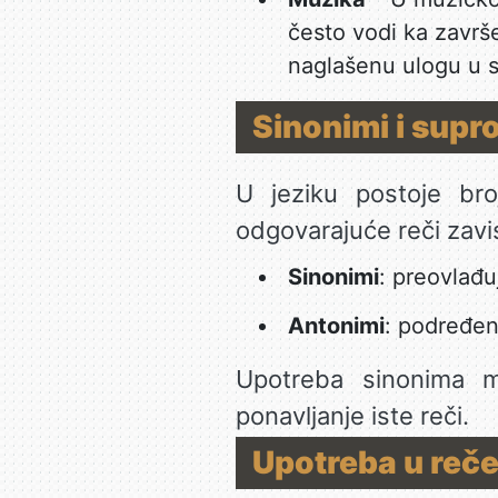
često vodi ka završe
naglašenu ulogu u st
Sinonimi i supr
U jeziku postoje bro
odgovarajuće reči zavis
Sinonimi
: preovlađu
Antonimi
: podređen
Upotreba sinonima mo
ponavljanje iste reči.
Upotreba u reč