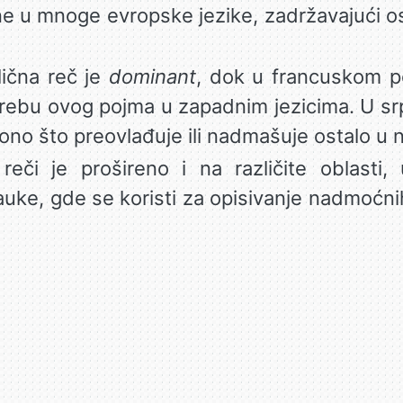
ene u mnoge evropske jezike, zadržavajući 
lična reč je
dominant
, dok u francuskom p
trebu ovog pojma u zapadnim jezicima. U sr
 ono što preovlađuje ili nadmašuje ostalo u n
či je prošireno i na različite oblasti, uk
auke, gde se koristi za opisivanje nadmoćni