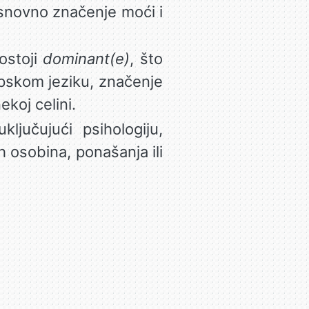
osnovno značenje moći i
ostoji
dominant(e)
, što
pskom jeziku, značenje
ekoj celini.
ljučujući psihologiju,
h osobina, ponašanja ili