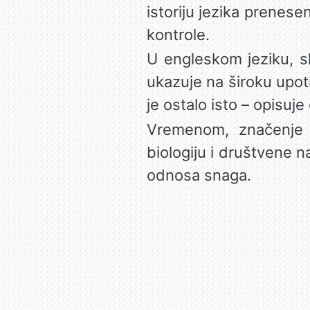
istoriju jezika prenes
kontrole.
U engleskom jeziku, s
ukazuje na široku upo
je ostalo isto – opisuje
Vremenom, značenje re
biologiju i društvene n
odnosa snaga.