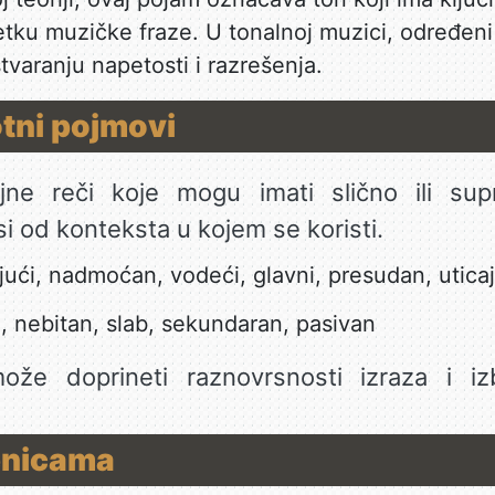
tku muzičke fraze. U tonalnoj muzici, određeni 
varanju napetosti i razrešenja.
otni pojmovi
jne reči koje mogu imati slično ili sup
i od konteksta u kojem se koristi.
jući, nadmoćan, vodeći, glavni, presudan, utica
, nebitan, slab, sekundaran, pasivan
že doprineti raznovrsnosti izraza i iz
enicama