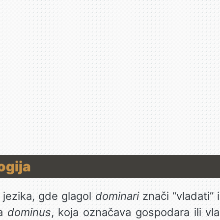
ogija
 jezika, gde glagol
dominari
znači “vladati” i
ca
dominus
, koja označava gospodara ili vl