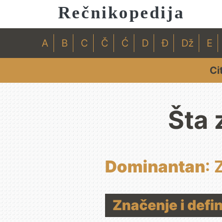
Rečnikopedija
A
B
C
Č
Ć
D
Đ
Dž
E
Ci
Šta 
Dominantan
: 
Značenje i defi