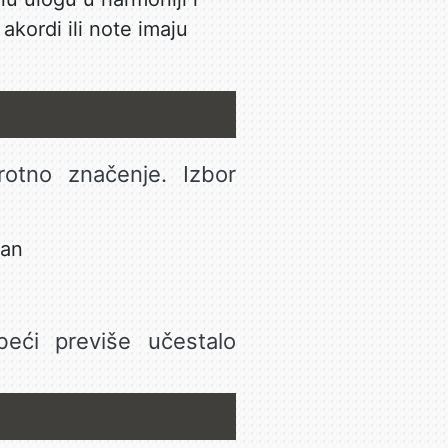
akordi ili note imaju
rotno značenje. Izbor
jan
beći previše učestalo