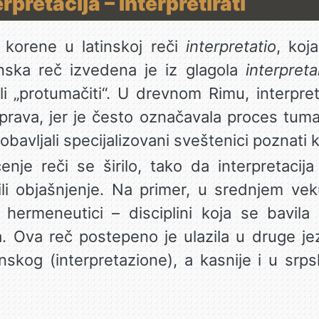
rpretacija – Interpretirati
korene u latinskoj reči
interpretatio
, koja
inska reč izvedena je iz glagola
interpreta
, ili „protumačiti“. U drevnom Rimu, interpre
prava, jer je često označavala proces tum
obavljali specijalizovani sveštenici poznati k
je reči se širilo, tako da interpretacij
li objašnjenje. Na primer, u srednjem veku
hermeneutici – disciplini koja se bavila 
a. Ova reč postepeno je ulazila u druge j
ijanskog (interpretazione), a kasnije i u srps