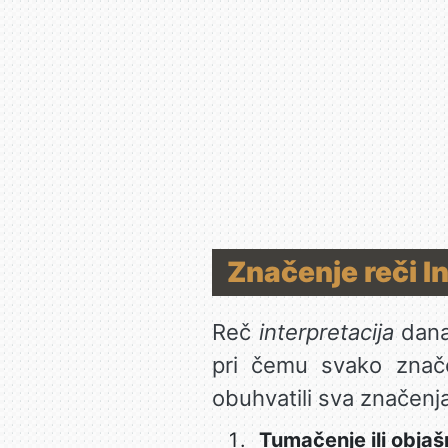
Značenje reči In
Reč
interpretacija
danas
pri čemu svako znače
obuhvatili sva značenja
Tumačenje ili objaš