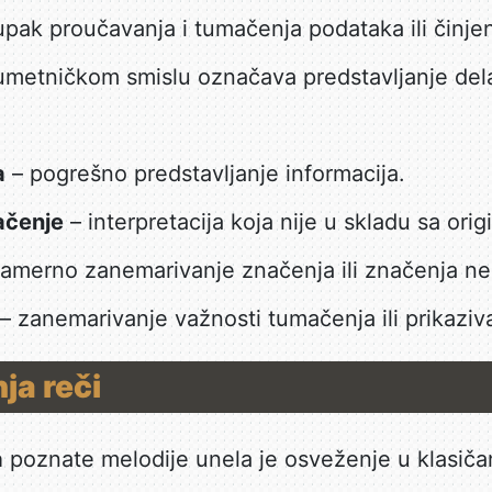
pak proučavanja i tumačenja podataka ili činjen
umetničkom smislu označava predstavljanje dela
a
– pogrešno predstavljanje informacija.
ačenje
– interpretacija koja nije u skladu sa or
amerno zanemarivanje značenja ili značenja n
– zanemarivanje važnosti tumačenja ili prikaziv
ja reči
a
poznate melodije unela je osveženje u klasiča