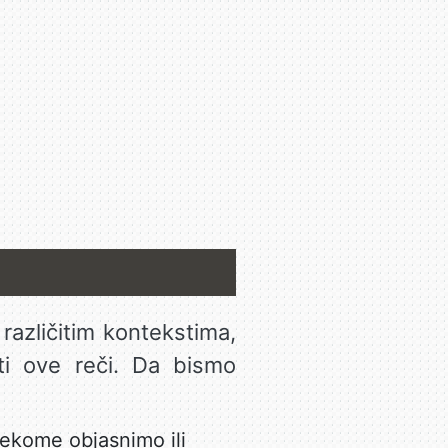
različitim kontekstima,
ti ove reči. Da bismo
 nekome objasnimo ili