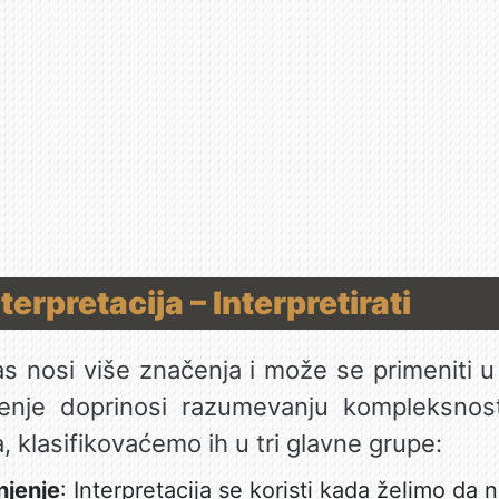
terpretacija – Interpretirati
 nosi više značenja i može se primeniti u 
nje doprinosi razumevanju kompleksnos
, klasifikovaćemo ih u tri glavne grupe:
njenje
: Interpretacija se koristi kada želimo da