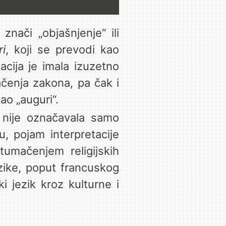
 znači „objašnjenje“ ili
ri
, koji se prevodi kao
tacija je imala izuzetno
ačenja zakona, pa čak i
ao „auguri“.
a nije označavala samo
, pojam interpretacije
tumačenjem religijskih
ezike, poput francuskog
ki jezik kroz kulturne i