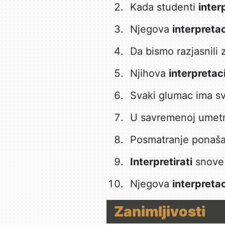
Kada studenti
inter
Njegova
interpretac
Da bismo razjasnil
Njihova
interpretac
Svaki glumac ima s
U savremenoj umetno
Posmatranje ponaš
Interpretirati
snove 
Njegova
interpretac
Zanimljivosti