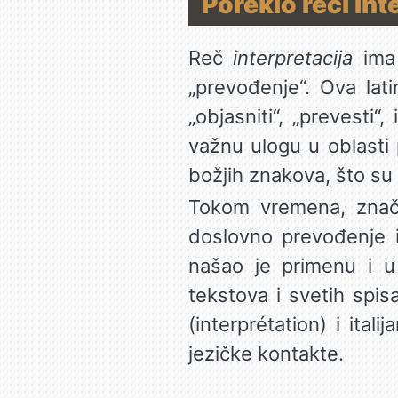
Poreklo reči Inte
Reč
interpretacija
ima 
„prevođenje“. Ova lat
„objasniti“, „prevesti“
važnu ulogu u oblasti 
božjih znakova, što su 
Tokom vremena, značen
doslovno prevođenje i
našao je primenu i u 
tekstova i svetih spis
(interprétation) i ital
jezičke kontakte.