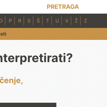
PRETRAGA
O
P
R
S
Š
T
U
V
Ž
Z
sti
nterpretirati?
ačenje,