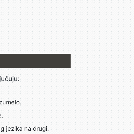
jučuju:
azumelo.
e.
g jezika na drugi.