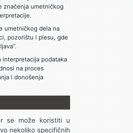
nje značenja umetničkog
erpretacije.
nje umetničkog dela na
i, pozorištu i plesu, gde
ljava”.
 interpretacija podataka
odnosi na proces
anja i donošenja
r se može koristiti u
o nekoliko specifičnih