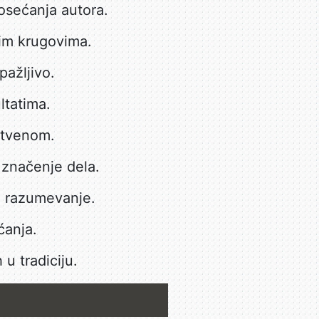
osećanja autora.
im krugovima.
ažljivo.
ltatima.
nstvenom.
značenje dela.
i razumevanje.
ćanja.
u tradiciju.