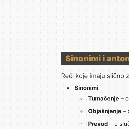
Sinonimi i anto
Reči koje imaju slično z
Sinonimi
:
Tumačenje
– o
Objašnjenje
– 
Prevod
– u slu