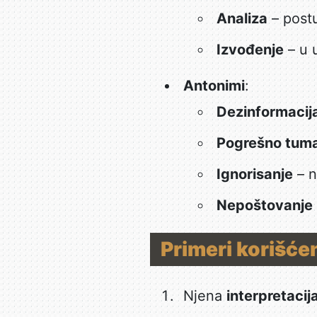
Analiza
– postu
Izvođenje
– u 
Antonimi
:
Dezinformacij
Pogrešno tum
Ignorisanje
– n
Nepoštovanje
Primeri korišćen
Njena
interpretacij