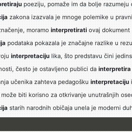
pretiraju
poeziju, pomaže im da bolje razumeju 
ija
zakona izazvala je mnoge polemike u pravn
i značenje, moramo
interpretirati
ovaj dokument p
ija
podataka pokazala je značajne razlike u rezu
voju
interpretaciju
lika, što predstavu čini jedi
sti, često je ostavljeno publici da
interpretira
anja učenika zahteva pedagošku
interpretaciju
može biti korisno za otkrivanje unutrašnjih ose
ija
starih narodnih običaja unela je moderni duh 