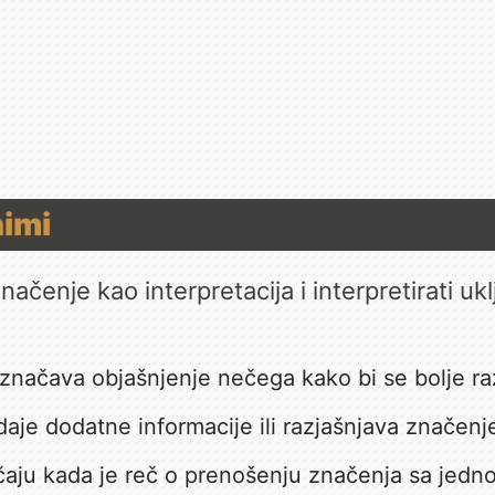
nimi
načenje kao interpretacija i interpretirati ukl
značava objašnjenje nečega kako bi se bolje r
daje dodatne informacije ili razjašnjava značenj
čaju kada je reč o prenošenju značenja sa jedno