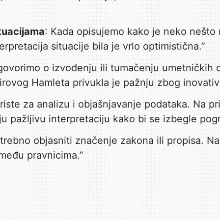
tuacijama
: Kada opisujemo kako je neko nešto 
rpretacija situacije bila je vrlo optimistična.”
govorimo o izvođenju ili tumačenju umetničkih d
pirovog Hamleta privukla je pažnju zbog inovativ
riste za analizu i objašnjavanje podataka. Na pr
ju pažljivu interpretaciju kako bi se izbegle pog
trebno objasniti značenje zakona ili propisa. Na 
 među pravnicima.”