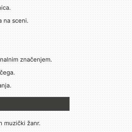
ica.
 na sceni.
iginalnim značenjem.
ečega.
anja.
n muzički žanr.