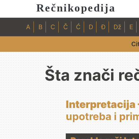
Rečnikopedija
A
B
C
Č
Ć
D
Đ
Dž
E
Ci
Šta znači reč
Interpretacija 
upotreba i pri