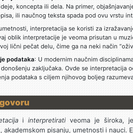
deje, koncepta ili dela. Na primer, objašnjava
isa, ili naučnog teksta spada pod ovu vrstu int
umetnosti, interpretacija se koristi za izražava
aj oblik interpretacije je veoma prisutan u muzic
voj lični pečat delu, čime ga na neki način “oživ
nje podataka
: U modernim naučnim disciplinama
u donošenju zaključaka. Ovde se interpretacija 
čenja podataka s ciljem njihovog boljeg razumev
.
 govoru
etacija
i
interpretirati
veoma je široka, je
akademskom pisanju, umetnosti i nauci. Ev