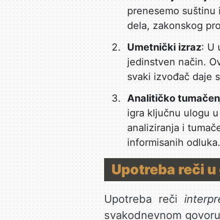
prenesemo suštinu i
dela, zakonskog prop
Umetnički izraz
: U 
jedinstven način. Ov
svaki izvođač daje s
Analitičko tumače
igra ključnu ulogu 
analiziranja i tuma
informisanih odluka
Upotreba reči u
Upotreba reči
interpr
svakodnevnom govoru, 