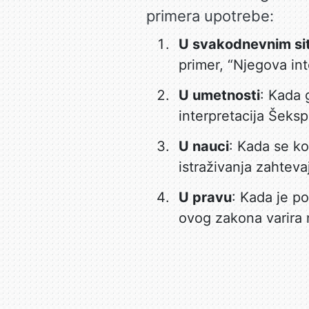
primera upotrebe:
U svakodnevnim si
primer, “Njegova inte
U umetnosti
: Kada 
interpretacija Šeks
U nauci
: Kada se ko
istraživanja zahteva
U pravu
: Kada je po
ovog zakona varira