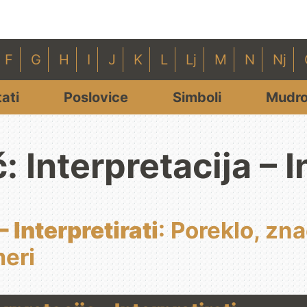
F
G
H
I
J
K
L
Lj
M
N
Nj
tati
Poslovice
Simboli
Mudro
: Interpretacija – I
– Interpretirati
: Poreklo, zn
meri