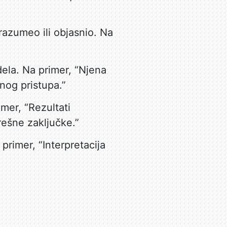
razumeo ili objasnio. Na
ela. Na primer, “Njena
nog pristupa.”
imer, “Rezultati
rešne zaključke.”
primer, “Interpretacija