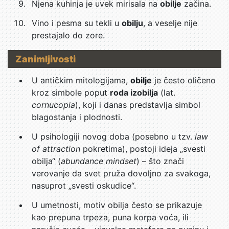
Njena kuhinja je uvek mirisala na
obilje
začina.
Vino i pesma su tekli u
obilju
, a veselje nije
prestajalo do zore.
Zanimljivosti
U antičkim mitologijama,
obilje
je često oličeno
kroz simbole poput
roda izobilja
(lat.
cornucopia
), koji i danas predstavlja simbol
blagostanja i plodnosti.
U psihologiji novog doba (posebno u tzv.
law
of attraction
pokretima), postoji ideja „svesti
obilja“ (
abundance mindset
) – što znači
verovanje da svet pruža dovoljno za svakoga,
nasuprot „svesti oskudice“.
U umetnosti, motiv obilja često se prikazuje
kao prepuna trpeza, puna korpa voća, ili