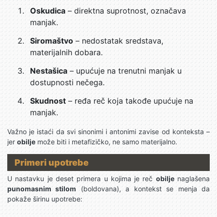
Oskudica
– direktna suprotnost, označava
manjak.
Siromaštvo
– nedostatak sredstava,
materijalnih dobara.
Nestašica
– upućuje na trenutni manjak u
dostupnosti nečega.
Skudnost
– ređa reč koja takođe upućuje na
manjak.
Važno je istaći da svi sinonimi i antonimi zavise od konteksta –
jer
obilje
može biti i metafizičko, ne samo materijalno.
Primeri upotrebe
U nastavku je deset primera u kojima je reč
obilje
naglašena
punomasnim stilom
(boldovana), a kontekst se menja da
pokaže širinu upotrebe: