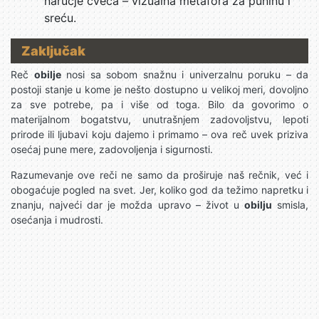
naručje cveća – vizualna metafora za puninu i
sreću.
Zaključak
Reč
obilje
nosi sa sobom snažnu i univerzalnu poruku – da
postoji stanje u kome je nešto dostupno u velikoj meri, dovoljno
za sve potrebe, pa i više od toga. Bilo da govorimo o
materijalnom bogatstvu, unutrašnjem zadovoljstvu, lepoti
prirode ili ljubavi koju dajemo i primamo – ova reč uvek priziva
osećaj pune mere, zadovoljenja i sigurnosti.
Razumevanje ove reči ne samo da proširuje naš rečnik, već i
obogaćuje pogled na svet. Jer, koliko god da težimo napretku i
znanju, najveći dar je možda upravo – život u
obilju
smisla,
osećanja i mudrosti.