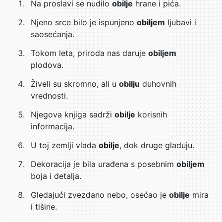
Na proslavi se nudilo
obilje
hrane i pića.
Njeno srce bilo je ispunjeno
obiljem
ljubavi i
saosećanja.
Tokom leta, priroda nas daruje
obiljem
plodova.
Živeli su skromno, ali u
obilju
duhovnih
vrednosti.
Njegova knjiga sadrži
obilje
korisnih
informacija.
U toj zemlji vlada
obilje
, dok druge gladuju.
Dekoracija je bila urađena s posebnim
obiljem
boja i detalja.
Gledajući zvezdano nebo, osećao je
obilje
mira
i tišine.