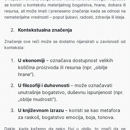
se koristi u kontekstu materijalnog bogatstva, hrane, dobara ili
resursa, ali može imati i preneseno značenje kada se odnosi na
nematerijalne vrednosti – poput ljubavi, radosti, zdravlja ili ideja.
Kontekstualna značenja
Značenje ove reči može se dodatno nijansirati u zavisnosti od
konteksta:
U ekonomiji
– označava dostupnost velikih
količina proizvoda ili resursa (npr. „obilje
hrane“).
U filozofiji i duhovnosti
– može označavati
unutrašnje bogatstvo, duševnu ispunjenost (npr.
„obilje mudrosti“).
U književnom izrazu
– koristi se kao metafora
za raskoš, bogatstvo emocija, boja, tonova.
Dakle, kada kažemo da neko živi u
obilju
, to znači da ne