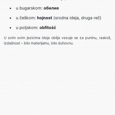
u bugarskom:
обилие
u češkom:
hojnost
(srodna ideja, druga reč)
u poljskom:
obfitość
U svim ovim jezicima ideja obilja vezuje se za puninu, raskoš,
izdašnost – bilo materijalnu, bilo duhovnu.