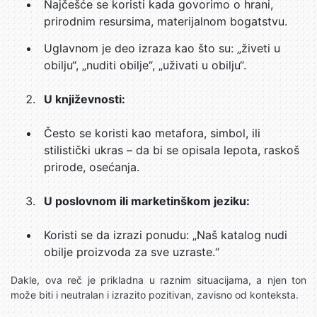
Najčešće se koristi kada govorimo o hrani,
prirodnim resursima, materijalnom bogatstvu.
Uglavnom je deo izraza kao što su: „živeti u
obilju“, „nuditi obilje“, „uživati u obilju“.
U književnosti:
Često se koristi kao metafora, simbol, ili
stilistički ukras – da bi se opisala lepota, raskoš
prirode, osećanja.
U poslovnom ili marketinškom jeziku:
Koristi se da izrazi ponudu: „Naš katalog nudi
obilje proizvoda za sve uzraste.“
Dakle, ova reč je prikladna u raznim situacijama, a njen ton
može biti i neutralan i izrazito pozitivan, zavisno od konteksta.