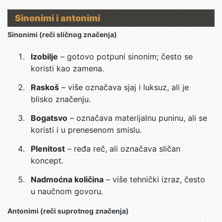
Sinonimi i antonimi
Sinonimi (reči sličnog značenja)
Izobilje
– gotovo potpuni sinonim; često se
koristi kao zamena.
Raskoš
– više označava sjaj i luksuz, ali je
blisko značenju.
Bogatsvo
– označava materijalnu puninu, ali se
koristi i u prenesenom smislu.
Plenitost
– ređa reč, ali označava sličan
koncept.
Nadmoćna količina
– više tehnički izraz, često
u naučnom govoru.
Antonimi (reči suprotnog značenja)