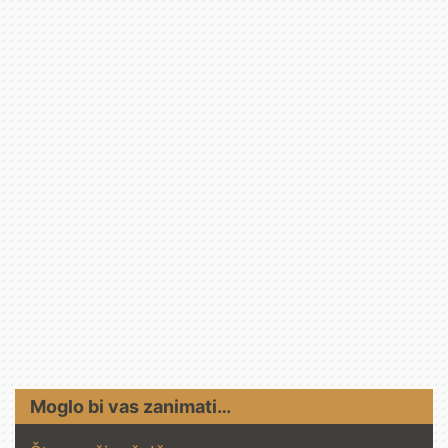
Moglo bi vas zanimati…