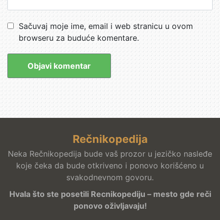
Sačuvaj moje ime, email i web stranicu u ovom
browseru za buduće komentare.
Rečnikopedija
Neka Rečnikopedija bude vaš prozor u jezičko nasleđe
koje čeka da bude otkriveno i ponovo korišćeno u
svakodnevnom govoru.
Hvala što ste posetili Recnikopediju – mesto gde reči
ponovo oživljavaju!