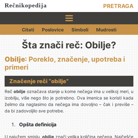
Rečnikopedija
PRETRAGA
Citati
Poslovice
Simboli
Mudrosti
Šta znači reč: Obilje?
Obilje
: Poreklo, značenje, upotreba i
primeri
Značenje reči “obilje”
Reč
obilje
označava stanje u kome nečega ima u velikoj meri, u
izobilju, više nego što je potrebno. Ova imenica se koristi kada
želimo da naglasimo da nečega ima dovoljno – čak i previše –
da bi zadovoljilo sve potrebe.
Opšta definicija
U najužem smislu,
obilje
znači velika količina nečega. Najčešće