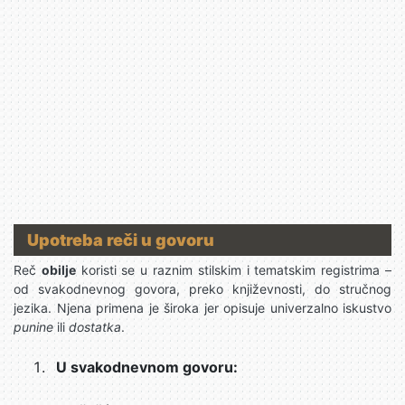
Upotreba reči u govoru
Reč
obilje
koristi se u raznim stilskim i tematskim registrima –
od svakodnevnog govora, preko književnosti, do stručnog
jezika. Njena primena je široka jer opisuje univerzalno iskustvo
punine
ili
dostatka
.
U svakodnevnom govoru: