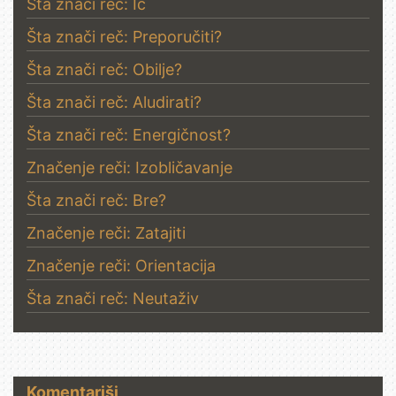
Šta znači reč: Ič
Šta znači reč: Preporučiti?
Šta znači reč: Obilje?
Šta znači reč: Aludirati?
Šta znači reč: Energičnost?
Značenje reči: Izobličavanje
Šta znači reč: Bre?
Značenje reči: Zatajiti
Značenje reči: Orientacija
Šta znači reč: Neutaživ
Komentariši