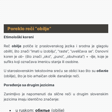
Poreklo reči “obilje”
Etimološki koreni
Reč
obilje
potiče iz praslovenskog jezika i srodna je glagolu
obiliti
, što znači “imati u izobilju”, “raste”, “uveličava se”. Osnovni
koren je
ob-
(što znači „oko“, „puno“, „obuhvata“) +
-ilje
, koje je
sufiks koji označava imenicu stanja ili osobine.
U staroslovenskim tekstovima sreću se oblici kao što su
обилiе
(obilije), što je bio arhaičan oblik današnje reči.
Poređenje sa drugim jezicima
Zanimljivo je napomenuti da slične reči u drugim slovenskim
jezicima imaju identično značenje:
u ruskom:
обилье
(obilje)