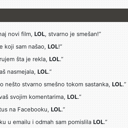
aj novi film,
LOL
, stvarno je smešan!”
e koji sam našao,
LOL
!”
ujem šta je rekla,
LOL
.”
baš nasmejala,
LOL
.”
kao nešto stvarno smešno tokom sastanka,
LOL
.”
vaš svojim komentarima,
LOL
.”
atus na Facebooku,
LOL
.”
ku u emailu i odmah sam pomislila
LOL
.”