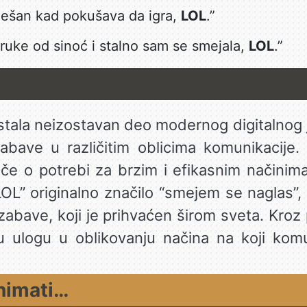
mešan kad pokušava da igra,
LOL
.”
oruke od sinoć i stalno sam se smejala,
LOL
.”
tala neizostavan deo modernog digitalnog je
abave u različitim oblicima komunikacije.
če o potrebi za brzim i efikasnim načinim
LOL” originalno značilo “smejem se naglas”,
abave, koji je prihvaćen širom sveta. Kroz p
u ulogu u oblikovanju načina na koji kom
nimati…