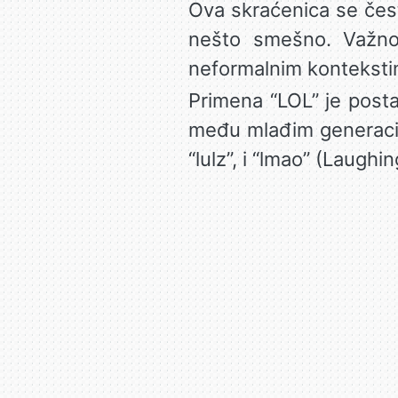
Ova skraćenica se često
nešto smešno. Važno
neformalnim konteksti
Primena “LOL” je posta
među mlađim generacija
“lulz”, i “lmao” (Laugh