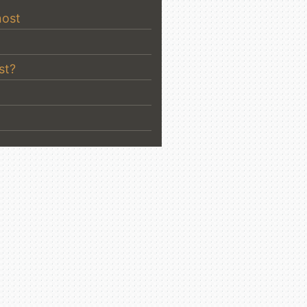
nost
st?