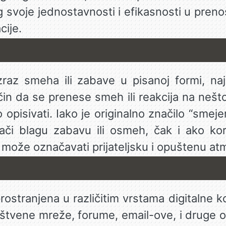
 svoje jednostavnosti i efikasnosti u prenoš
cije.
izraz smeha ili zabave u pisanoj formi, na
čin da se prenese smeh ili reakcija na nešt
 opisivati. Iako je originalno značilo “smej
nači blagu zabavu ili osmeh, čak i ako ko
 može označavati prijateljsku i opuštenu at
ostranjena u različitim vrstama digitalne k
štvene mreže, forume, email-ove, i druge obl