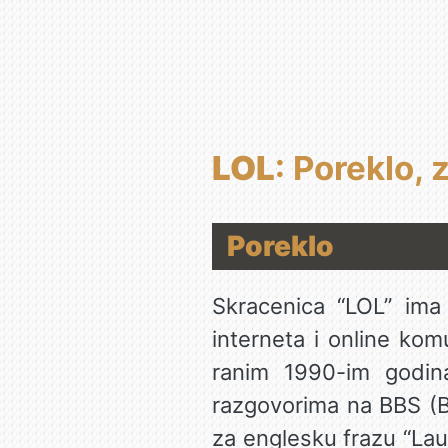
LOL
: Poreklo, 
Poreklo
Skracenica “LOL” ima
interneta i online kom
ranim 1990-im godina
razgovorima na BBS (B
za englesku frazu “Lau