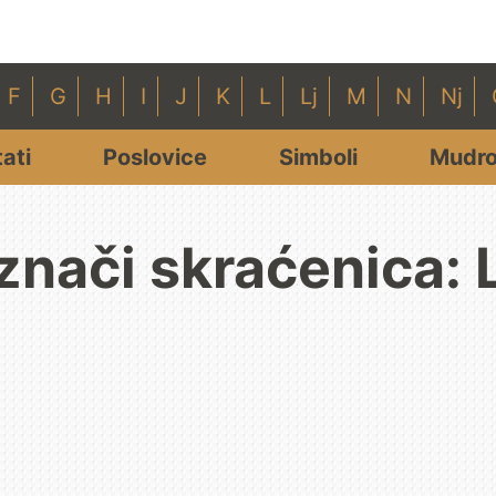
F
G
H
I
J
K
L
Lj
M
N
Nj
tati
Poslovice
Simboli
Mudro
znači skraćenica: