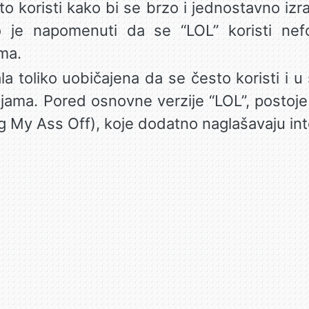
 koristi kako bi se brzo i jednostavno izra
 je napomenuti da se “LOL” koristi nef
ma.
la toliko uobičajena da se često koristi 
ma. Pored osnovne verzije “LOL”, postoje i v
ing My Ass Off), koje dodatno naglašavaju in