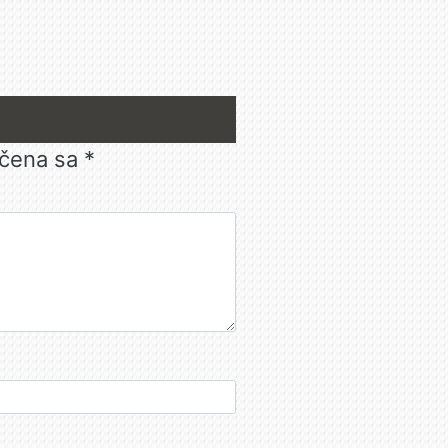
ačena sa
*