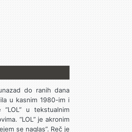
 unazad do ranih dana
vila u kasnim 1980-im i
e “LOL” u tekstualnim
vima. “LOL” je akronim
ejem se naglas”. Reč je