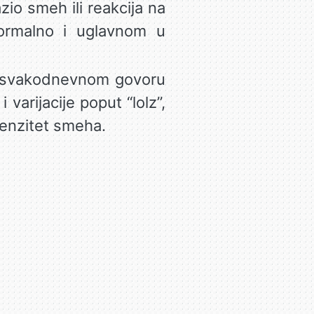
zio smeh ili reakcija na
ormalno i uglavnom u
i u svakodnevnom govoru
arijacije poput “lolz”,
tenzitet smeha.