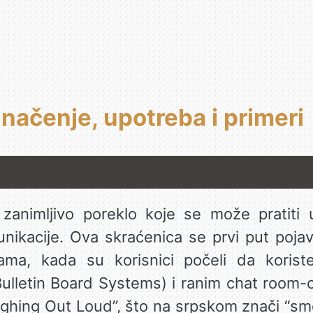
značenje, upotreba i primeri
 zanimljivo poreklo koje se može pratiti
unikacije. Ova skraćenica se prvi put poja
ma, kada su korisnici počeli da korist
ulletin Board Systems) i ranim chat room-o
ghing Out Loud”, što na srpskom znači “sm