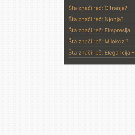
Šta znači reč: Cifranje?
Šta znači reč: Njonja?
Šta znači reč: Ekspresija
Šta znači reč: Milokozi?
Šta znači reč: Elegancija 