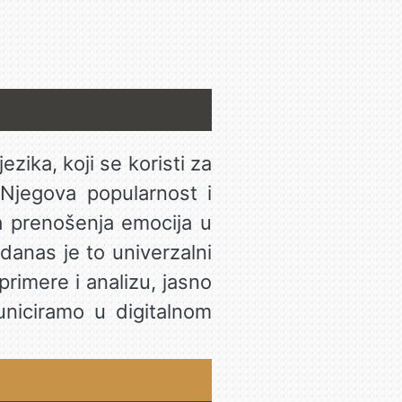
zika, koji se koristi za
 Njegova popularnost i
a prenošenja emocija u
 danas je to univerzalni
rimere i analizu, jasno
uniciramo u digitalnom