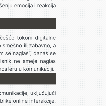
enju emocija i reakcija
jčešće tokom digitalne
o smešno ili zabavno, a
em se naglas”, danas se
risnik ne smeje naglas
mosferu u komunikaciji.
omunikacije, uključujući
ike online interakcije.