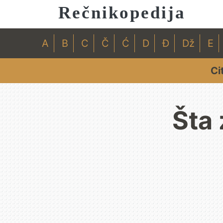
Rečnikopedija
A
B
C
Č
Ć
D
Đ
Dž
E
Ci
Šta 