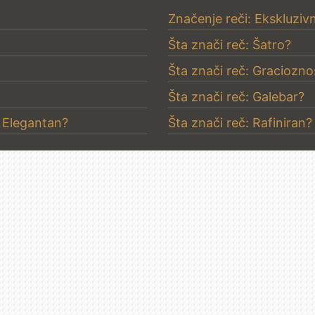
Značenje reči: Ekskluziv
Šta znači reč: Šatro?
Šta znači reč: Graciozno
Šta znači reč: Galebar?
– Elegantan?
Šta znači reč: Rafiniran?