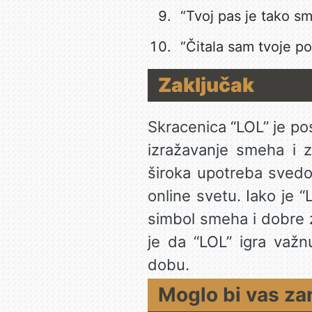
“Tvoj pas je tako s
“Čitala sam tvoje p
Zaključak
Skracenica “LOL” je pos
izražavanje smeha i z
široka upotreba svedo
online svetu. Iako je “
simbol smeha i dobre z
je da “LOL” igra važn
dobu.
Moglo bi vas za