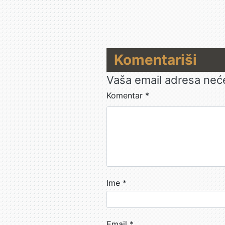
Komentariši
Vaša email adresa neće 
Komentar
*
Ime
*
Email
*