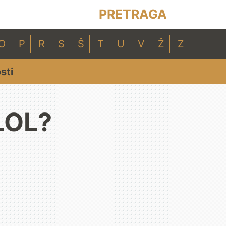
PRETRAGA
O
P
R
S
Š
T
U
V
Ž
Z
sti
 LOL?