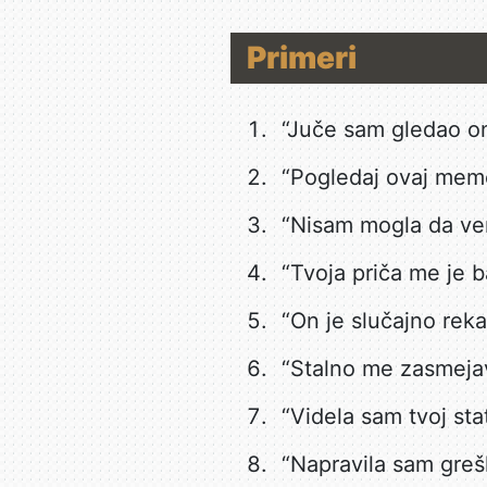
Primeri
“Juče sam gledao on
“Pogledaj ovaj mem
“Nisam mogla da ver
“Tvoja priča me je 
“On je slučajno re
“Stalno me zasmeja
“Videla sam tvoj st
“Napravila sam greš