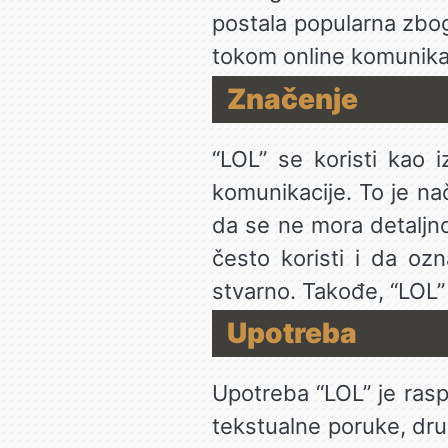
postala popularna zbog
tokom online komunika
Značenje
“LOL” se koristi kao 
komunikacije. To je na
da se ne mora detaljno
često koristi i da oz
stvarno. Takođe, “LOL”
Upotreba
Upotreba “LOL” je raspr
tekstualne poruke, dru