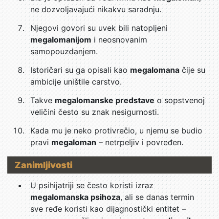
ne dozvoljavajući nikakvu saradnju.
Njegovi govori su uvek bili natopljeni
megalomanijom
i neosnovanim
samopouzdanjem.
Istoričari su ga opisali kao
megalomana
čije su
ambicije uništile carstvo.
Takve
megalomanske predstave
o sopstvenoj
veličini često su znak nesigurnosti.
Kada mu je neko protivrečio, u njemu se budio
pravi
megaloman
– netrpeljiv i povređen.
Zanimljivosti
U psihijatriji se često koristi izraz
megalomanska psihoza
, ali se danas termin
sve ređe koristi kao dijagnostički entitet –