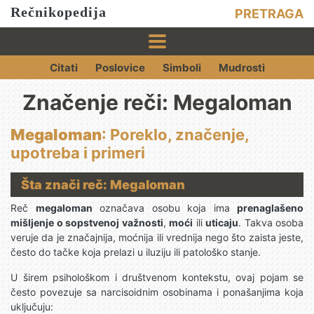
Rečnikopedija
PRETRAGA
Citati
Poslovice
Simboli
Mudrosti
Značenje reči: Megaloman
Megaloman
: Poreklo, značenje,
upotreba i primeri
Šta znači reč: Megaloman
Reč
megaloman
označava osobu koja ima
prenaglašeno
mišljenje o sopstvenoj važnosti
,
moći
ili
uticaju
. Takva osoba
veruje da je značajnija, moćnija ili vrednija nego što zaista jeste,
često do tačke koja prelazi u iluziju ili patološko stanje.
U širem psihološkom i društvenom kontekstu, ovaj pojam se
često povezuje sa narcisoidnim osobinama i ponašanjima koja
uključuju: