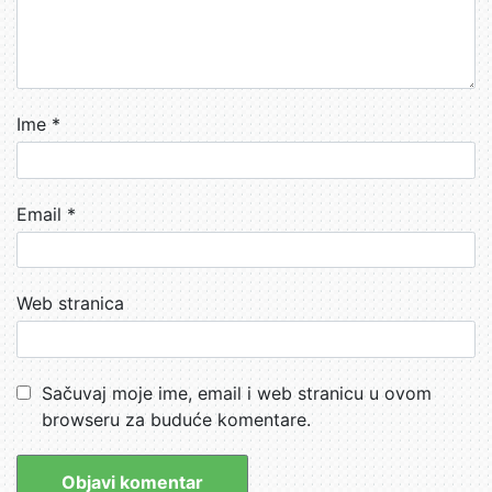
Ime
*
Email
*
Web stranica
Sačuvaj moje ime, email i web stranicu u ovom
browseru za buduće komentare.