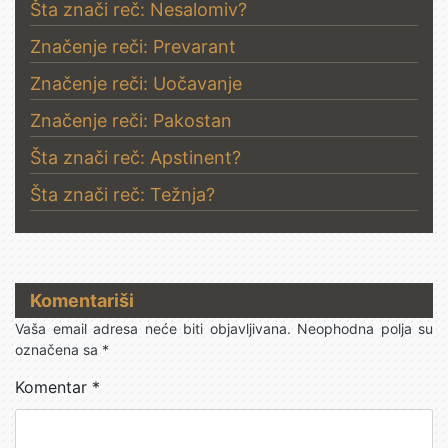
Šta znači reč: Nesalomiv?
Značenje reči: Prevarant
Značenje reči: Uočavanje
Značenje reči: Pakostan
Šta znači reč: Apstinent?
Šta znači reč: Težnja?
Komentariši
Vaša email adresa neće biti objavljivana.
Neophodna polja su
označena sa
*
Komentar
*