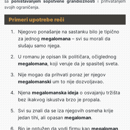
sa
poništavanjem sopstvene grandioznosti
i prihvatanjem
svojih ograničenja.
Primeri upotrebe reči
Njegovo ponašanje na sastanku bilo je tipično
za jednog
megalomana
– svi su morali da
slušaju samo njega.
U romanu je opisan lik političara, očiglednog
megalomana
, koji veruje da je spasitelj sveta.
Nije mogao da prihvati poraz jer njegov
megalomanski
um to nije dozvoljavao.
Njena
megalomanska ideja
o osvajanju tržišta
bez ikakvog iskustva brzo je propala.
Svi su znali da se iza njegovih osmeha krije
jedan tihi, ali opasan
megaloman
.
Bio je optužen da vodi firmu kao
megaloman
,