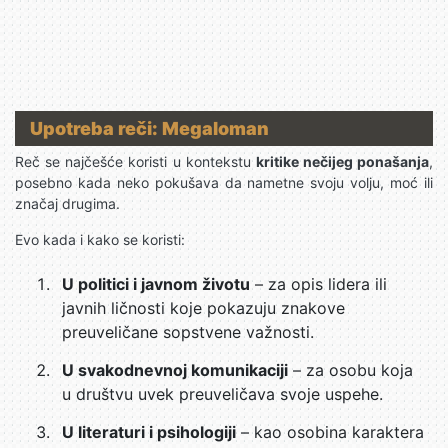
Upotreba reči: Megaloman
Reč se najčešće koristi u kontekstu
kritike nečijeg ponašanja
,
posebno kada neko pokušava da nametne svoju volju, moć ili
značaj drugima.
Evo kada i kako se koristi:
U politici i javnom životu
– za opis lidera ili
javnih ličnosti koje pokazuju znakove
preuveličane sopstvene važnosti.
U svakodnevnoj komunikaciji
– za osobu koja
u društvu uvek preuveličava svoje uspehe.
U literaturi i psihologiji
– kao osobina karaktera