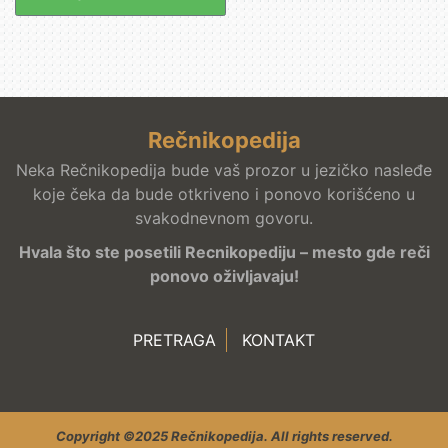
Rečnikopedija
Neka Rečnikopedija bude vaš prozor u jezičko nasleđe
koje čeka da bude otkriveno i ponovo korišćeno u
svakodnevnom govoru.
Hvala što ste posetili Recnikopediju – mesto gde reči
ponovo oživljavaju!
PRETRAGA
KONTAKT
Copyright ©2025 Rečnikopedija. All rights reserved.