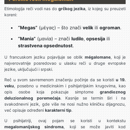
Etimologija reči vodi nas do
grčkog jezika
, iz kojeg su preuzeti
koreni:
“Megas”
(μέγας) – što znači
velik
ili
ogroman
.
“Mania”
(μανία) – znači
ludilo
,
opsesija
ili
strastvena opsednutost
.
U francuskom jeziku pojavljuje se oblik
mégalomane
, koji je
najverovatnije posredovao u ulasku reči u druge evropske
jezike, uključujući i srpski.
Reč u svom savremenom značenju počinje da se koristi
u 19.
veku
, posebno u medicinskim i psihijatrijskim krugovima, kao
opis osobe koja pokazuje simptome
grandioznog
deluzionalnog poremećaja
. Kasnije se termin širi i na
svakodnevni jezik, gde više ne nosi nužno kliničku dijagnozu,
već opisuje određeni
karakterni tip
.
U psihijatriji, ovaj pojam se koristi u kontekstu
megalomanijskog sindroma
, koji se može javiti kod