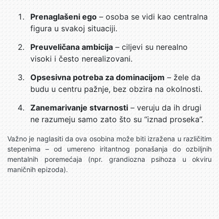
Prenaglašeni ego
– osoba se vidi kao centralna
figura u svakoj situaciji.
Preuveličana ambicija
– ciljevi su nerealno
visoki i često nerealizovani.
Opsesivna potreba za dominacijom
– žele da
budu u centru pažnje, bez obzira na okolnosti.
Zanemarivanje stvarnosti
– veruju da ih drugi
ne razumeju samo zato što su “iznad proseka”.
Važno je naglasiti da ova osobina može biti izražena u različitim
stepenima – od umereno iritantnog ponašanja do ozbiljnih
mentalnih poremećaja (npr. grandiozna psihoza u okviru
maničnih epizoda).