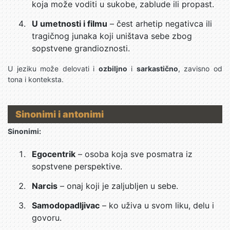
koja može voditi u sukobe, zablude ili propast.
U umetnosti i filmu
– čest arhetip negativca ili
tragičnog junaka koji uništava sebe zbog
sopstvene grandioznosti.
U jeziku može delovati i
ozbiljno
i
sarkastično
, zavisno od
tona i konteksta.
Sinonimi i antonimi
Sinonimi:
Egocentrik
– osoba koja sve posmatra iz
sopstvene perspektive.
Narcis
– onaj koji je zaljubljen u sebe.
Samodopadljivac
– ko uživa u svom liku, delu i
govoru.