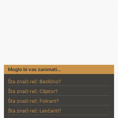
Moglo bi vas zanimati…
Šta znači reč: Bezlično?
Šta znači reč: Ciljator?
Šta znači reč: Folirant?
Šta znači reč: Lenčariti?