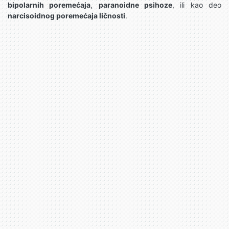
bipolarnih poremećaja
,
paranoidne psihoze
, ili kao deo
narcisoidnog poremećaja ličnosti
.