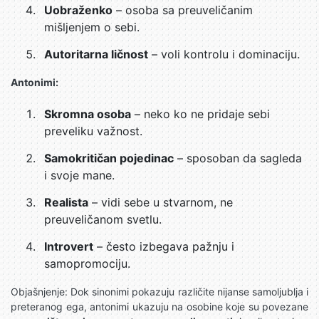
Uobraženko
– osoba sa preuveličanim
mišljenjem o sebi.
Autoritarna ličnost
– voli kontrolu i dominaciju.
Antonimi:
Skromna osoba
– neko ko ne pridaje sebi
preveliku važnost.
Samokritičan pojedinac
– sposoban da sagleda
i svoje mane.
Realista
– vidi sebe u stvarnom, ne
preuveličanom svetlu.
Introvert
– često izbegava pažnju i
samopromociju.
Objašnjenje: Dok sinonimi pokazuju različite nijanse samoljublja i
preteranog ega, antonimi ukazuju na osobine koje su povezane