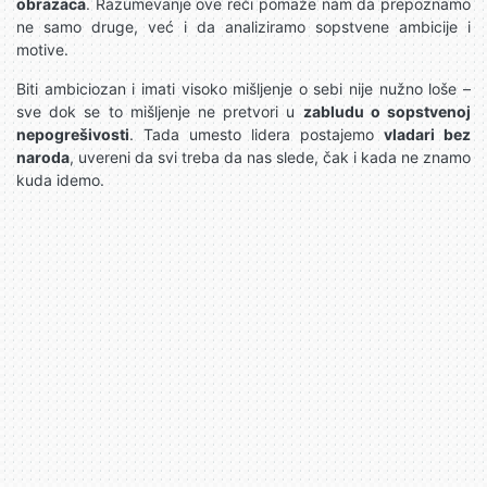
obrazaca
. Razumevanje ove reči pomaže nam da prepoznamo
ne samo druge, već i da analiziramo sopstvene ambicije i
motive.
Biti ambiciozan i imati visoko mišljenje o sebi nije nužno loše –
sve dok se to mišljenje ne pretvori u
zabludu o sopstvenoj
nepogrešivosti
. Tada umesto lidera postajemo
vladari bez
naroda
, uvereni da svi treba da nas slede, čak i kada ne znamo
kuda idemo.