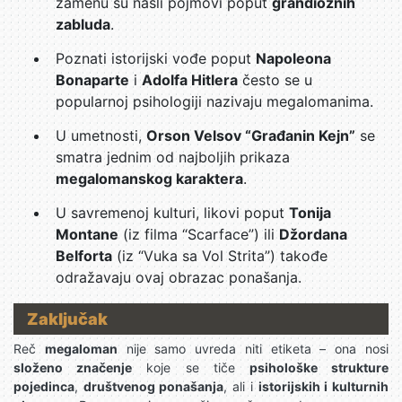
zamenu su našli pojmovi poput
grandioznih
zabluda
.
Poznati istorijski vođe poput
Napoleona
Bonaparte
i
Adolfa Hitlera
često se u
popularnoj psihologiji nazivaju megalomanima.
U umetnosti,
Orson Velsov “Građanin Kejn”
se
smatra jednim od najboljih prikaza
megalomanskog karaktera
.
U savremenoj kulturi, likovi poput
Tonija
Montane
(iz filma “Scarface”) ili
Džordana
Belforta
(iz “Vuka sa Vol Strita”) takođe
odražavaju ovaj obrazac ponašanja.
Zaključak
Reč
megaloman
nije samo uvreda niti etiketa – ona nosi
složeno značenje
koje se tiče
psihološke strukture
pojedinca
,
društvenog ponašanja
, ali i
istorijskih i kulturnih