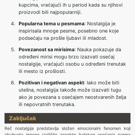
kupcima, vraćajući ih u period kada su njihovi
proizvodi bili najpopularniji.
Popularna tema u pesmama
: Nostalgija je
inspirisala mnoge pesme, posebno one koje
podsećaju na prošle ljubavi ili mladost.
Povezanost sa mirisima
: Nauka pokazuje da
određeni mirisi mogu brzo izazvati osećaj
nostalgije, vraćajući osobu u određeni trenutak
ili mesto iz prošlosti.
Pozitivan i negativan aspekt
: Iako može biti
utešna, nostalgija takođe može izazvati tugu
ako je povezana s osećajem neostvarenih želja
ili nepovratnih trenutaka.
Zaključak
Reč
nostalgija
predstavlja složen emocionalni fenomen koji
obuhvata mnoge različite aspekte ljudskog osećanja prema