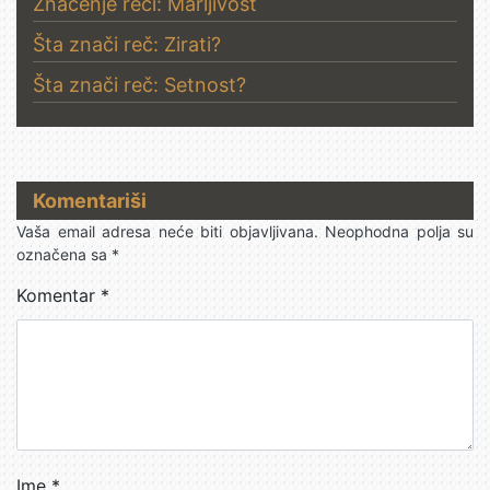
Značenje reči: Marljivost
Šta znači reč: Zirati?
Šta znači reč: Setnost?
Komentariši
Vaša email adresa neće biti objavljivana.
Neophodna polja su
označena sa
*
Komentar
*
Ime
*