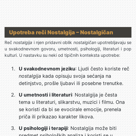
Upotreba reči Nostalgija – Nostalgičan
Reč
nostalgija
i njen pridavni oblik
nostalgičan
upotrebljavaju se
u svakodnevnom govoru, umetnosti, psihologiji, literaturi i pop
kulturi. U nastavku su neki od tipičnih konteksta upotrebe:
U svakodnevnom jeziku
: Ljudi često koriste reč
nostalgija
kada opisuju svoja sećanja na
detinjstvo, prošle ljubavi ili posebne trenutke.
U umetnosti i literaturi
: Nostalgija je česta
tema u literaturi, slikarstvu, muzici i filmu. Ona
se koristi da bi se evocirale emocije, prenela
priča ili prikazao karakter likova.
U psihologiji i terapiji
: Nostalgija može biti
predmet psiholoških analiza i koristi se u