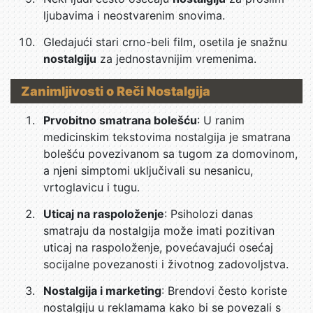
ljubavima i neostvarenim snovima.
Gledajući stari crno-beli film, osetila je snažnu
nostalgiju
za jednostavnijim vremenima.
Zanimljivosti o Reči Nostalgija
Prvobitno smatrana bolešću
: U ranim
medicinskim tekstovima nostalgija je smatrana
bolešću povezivanom sa tugom za domovinom,
a njeni simptomi uključivali su nesanicu,
vrtoglavicu i tugu.
Uticaj na raspoloženje
: Psiholozi danas
smatraju da nostalgija može imati pozitivan
uticaj na raspoloženje, povećavajući osećaj
socijalne povezanosti i životnog zadovoljstva.
Nostalgija i marketing
: Brendovi često koriste
nostalgiju u reklamama kako bi se povezali s