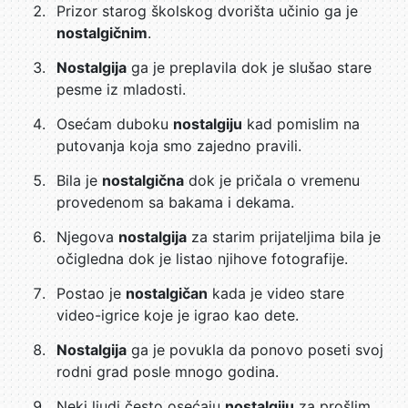
Prizor starog školskog dvorišta učinio ga je
nostalgičnim
.
Nostalgija
ga je preplavila dok je slušao stare
pesme iz mladosti.
Osećam duboku
nostalgiju
kad pomislim na
putovanja koja smo zajedno pravili.
Bila je
nostalgična
dok je pričala o vremenu
provedenom sa bakama i dekama.
Njegova
nostalgija
za starim prijateljima bila je
očigledna dok je listao njihove fotografije.
Postao je
nostalgičan
kada je video stare
video-igrice koje je igrao kao dete.
Nostalgija
ga je povukla da ponovo poseti svoj
rodni grad posle mnogo godina.
Neki ljudi često osećaju
nostalgiju
za prošlim