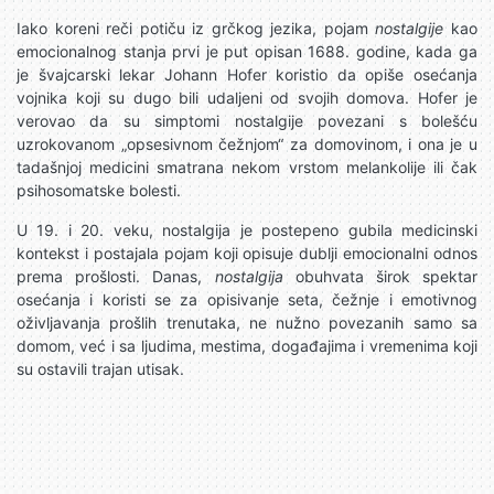
Iako koreni reči potiču iz grčkog jezika, pojam
nostalgije
kao
emocionalnog stanja prvi je put opisan 1688. godine, kada ga
je švajcarski lekar Johann Hofer koristio da opiše osećanja
vojnika koji su dugo bili udaljeni od svojih domova. Hofer je
verovao da su simptomi nostalgije povezani s bolešću
uzrokovanom „opsesivnom čežnjom“ za domovinom, i ona je u
tadašnjoj medicini smatrana nekom vrstom melankolije ili čak
psihosomatske bolesti.
U 19. i 20. veku, nostalgija je postepeno gubila medicinski
kontekst i postajala pojam koji opisuje dublji emocionalni odnos
prema prošlosti. Danas,
nostalgija
obuhvata širok spektar
osećanja i koristi se za opisivanje seta, čežnje i emotivnog
oživljavanja prošlih trenutaka, ne nužno povezanih samo sa
domom, već i sa ljudima, mestima, događajima i vremenima koji
su ostavili trajan utisak.