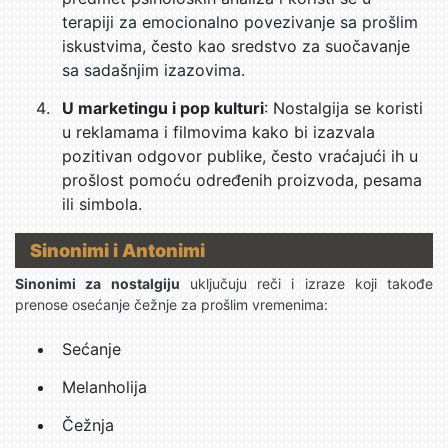
terapiji za emocionalno povezivanje sa prošlim
iskustvima, često kao sredstvo za suočavanje
sa sadašnjim izazovima.
U marketingu i pop kulturi
: Nostalgija se koristi
u reklamama i filmovima kako bi izazvala
pozitivan odgovor publike, često vraćajući ih u
prošlost pomoću određenih proizvoda, pesama
ili simbola.
Sinonimi i Antonimi
Sinonimi za nostalgiju
uključuju reči i izraze koji takođe
prenose osećanje čežnje za prošlim vremenima:
Sećanje
Melanholija
Čežnja