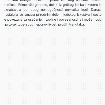
prošlosti. Etimološki gledano, dolazi iz grčkog jezika i izvorno je
označavala bol zbog nemogućnosti povratka kući. Danas,
nostalgija se smatra prirodnim delom ljudskog iskustva i često
je povezana sa osećanjem topline i povezanosti, ali može nositi
i prizvuk tuge zbog neponovljivosti prošlih trenutaka.